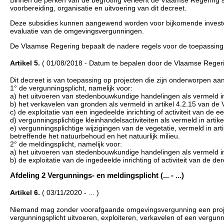
Binnen de perken van de begroting verleent de Vlaamse Regering 
voorbereiding, organisatie en uitvoering van dit decreet.
Deze subsidies kunnen aangewend worden voor bijkomende investe
evaluatie van de omgevingsvergunningen.
De Vlaamse Regering bepaalt de nadere regels voor de toepassing v
Artikel 5.
( 01/08/2018 - Datum te bepalen door de Vlaamse Regeri
Dit decreet is van toepassing op projecten die zijn onderworpen aan
1° de vergunningsplicht, namelijk voor:
a) het uitvoeren van stedenbouwkundige handelingen als vermeld in
b) het verkavelen van gronden als vermeld in artikel 4.2.15 van d
c) de exploitatie van een ingedeelde inrichting of activiteit van de 
d) vergunningsplichtige kleinhandelsactiviteiten als vermeld in artik
e) vergunningsplichtige wijzigingen van de vegetatie, vermeld in arti
betreffende het natuurbehoud en het natuurlijk milieu.
2° de meldingsplicht, namelijk voor:
a) het uitvoeren van stedenbouwkundige handelingen als vermeld in 
b) de exploitatie van de ingedeelde inrichting of activiteit van de d
Afdeling 2 Vergunnings- en meldingsplicht (... - ...)
Artikel 6.
( 03/11/2020 - ... )
Niemand mag zonder voorafgaande omgevingsvergunning een project 
vergunningsplicht uitvoeren, exploiteren, verkavelen of een vergun