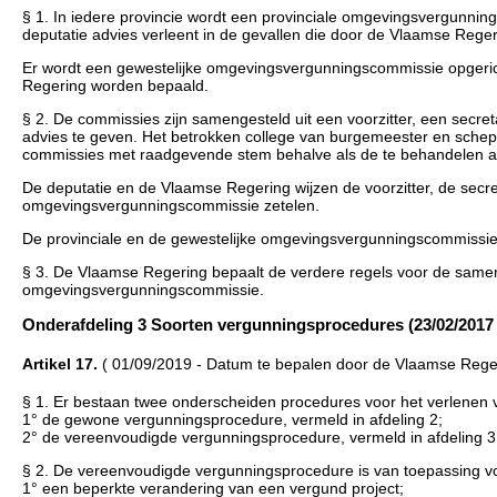
§ 1. In iedere provincie wordt een provinciale omgevingsvergunni
deputatie advies verleent in de gevallen die door de Vlaamse Rege
Er wordt een gewestelijke omgevingsvergunningscommissie opgerich
Regering worden bepaald.
§ 2. De commissies zijn samengesteld uit een voorzitter, een secre
advies te geven. Het betrokken college van burgemeester en sche
commissies met raadgevende stem behalve als de te behandelen aan
De deputatie en de Vlaamse Regering wijzen de voorzitter, de secret
omgevingsvergunningscommissie zetelen.
De provinciale en de gewestelijke omgevingsvergunningscommissie 
§ 3. De Vlaamse Regering bepaalt de verdere regels voor de samens
omgevingsvergunningscommissie.
Onderafdeling 3 Soorten vergunningsprocedures (23/02/2017
Artikel 17.
( 01/09/2019 - Datum te bepalen door de Vlaamse Rege
§ 1. Er bestaan twee onderscheiden procedures voor het verlenen v
1° de gewone vergunningsprocedure, vermeld in afdeling 2;
2° de vereenvoudigde vergunningsprocedure, vermeld in afdeling 3
§ 2. De vereenvoudigde vergunningsprocedure is van toepassing v
1° een beperkte verandering van een vergund project;