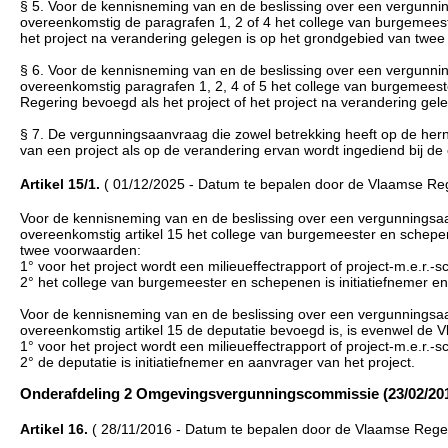
§ 5. Voor de kennisneming van en de beslissing over een vergunnin
overeenkomstig de paragrafen 1, 2 of 4 het college van burgemeest
het project na verandering gelegen is op het grondgebied van twe
§ 6. Voor de kennisneming van en de beslissing over een vergunnin
overeenkomstig paragrafen 1, 2, 4 of 5 het college van burgemees
Regering bevoegd als het project of het project na verandering gel
§ 7. De vergunningsaanvraag die zowel betrekking heeft op de her
van een project als op de verandering ervan wordt ingediend bij de
Artikel 15/1.
( 01/12/2025 - Datum te bepalen door de Vlaamse Reg
Voor de kennisneming van en de beslissing over een vergunningsaa
overeenkomstig artikel 15 het college van burgemeester en schepe
twee voorwaarden:
1° voor het project wordt een milieueffectrapport of project-m.e.r.-s
2° het college van burgemeester en schepenen is initiatiefnemer en
Voor de kennisneming van en de beslissing over een vergunningsaa
overeenkomstig artikel 15 de deputatie bevoegd is, is evenwel de
1° voor het project wordt een milieueffectrapport of project-m.e.r.-s
2° de deputatie is initiatiefnemer en aanvrager van het project.
Onderafdeling 2 Omgevingsvergunningscommissie (23/02/201
Artikel 16.
( 28/11/2016 - Datum te bepalen door de Vlaamse Reger