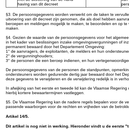
having van dit decreet
per
§3. De persoonsgegevens worden verwerkt om de taken te vervullen,
uitvoering van dit decreet zijn genomen, die als doel hebben aa
beroepen en meldingen mogelijk te maken, te beoordelen en op te 
maken.
§4. Gezien de waarde van de persoonsgegevens voor het algemee
in het kader van beslissingen inzake omgevingsvergunningen of 
permanent bewaard door het Departement Omgeving:
1° de aanvragers, de exploitanten, de melders en hun ondersteune
2° de vergunninghouders;
3° de personen die een beroep indienen, en hun vertegenwoordig
De persoonsgegevens van de personen die standpunten, opmerking
ondersteuners worden gedurende dertig jaar bewaard door het De
deze gegevens te verwijderen en de verwijdering redelijk is in verh
In afwijking van het eerste en tweede lid kan de Vlaamse Regering
hierbij kortere bewaartermijnen vastleggen.
§5. De Vlaamse Regering kan de nadere regels bepalen voor de ve
passende waarborgen voor de rechten en vrijheden van de betrok
Artikel 14/5.
Dit artikel is nog niet in werking. Hieronder vindt u de eerste 