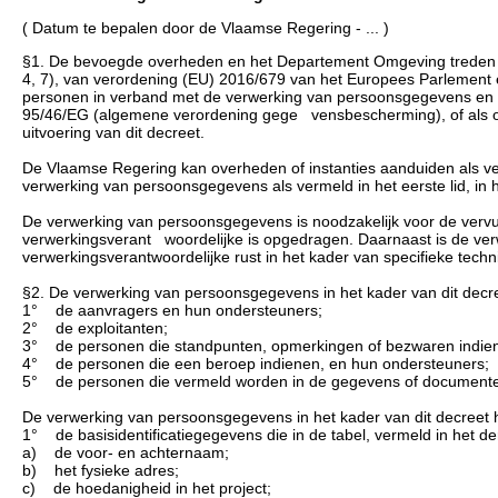
( Datum te bepalen door de Vlaamse Regering - ... )
§1. De bevoegde overheden en het Departement Omgeving treden op
4, 7), van verordening (EU) 2016/679 van het Europees Parlement 
personen in verband met de verwerking van persoonsgegevens en bet
95/46/EG (algemene verordening gege vensbescherming), of als o
uitvoering van dit decreet.
De Vlaamse Regering kan overheden of instanties aanduiden als v
verwerking van persoonsgegevens als vermeld in het eerste lid, in h
De verwerking van persoonsgegevens is noodzakelijk voor de vervu
verwerkingsverant woordelijke is opgedragen. Daarnaast is de verw
verwerkingsverantwoordelijke rust in het kader van specifieke tech
§2. De verwerking van persoonsgegevens in het kader van dit decr
1° de aanvragers en hun ondersteuners;
2° de exploitanten;
3° de personen die standpunten, opmerkingen of bezwaren indie
4° de personen die een beroep indienen, en hun ondersteuners;
5° de personen die vermeld worden in de gegevens of documenten
De verwerking van persoonsgegevens in het kader van dit decreet
1° de basisidentificatiegegevens die in de tabel, vermeld in het der
a) de voor- en achternaam;
b) het fysieke adres;
c) de hoedanigheid in het project;