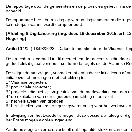
De rapportage door de gemeenten en de provincies gebeurt via de
bepaald.
De rapportage heeft betrekking op vergunningsaanvragen die ingedi
kalenderjaar waarin wordt gerapporteerd.
[Afdeling 8 Digitalisering (ing. decr. 18 december 2015, art. 1
Regering)
Artikel 14/1.
( 18/08/2023 - Datum te bepalen door de Vlaamse Reg
De procedures, vermeld in dit decreet, en de procedures die door d
gedeeltelijk digitaal verlopen, conform de regels die de Vlaamse Re
De volgende aanvragen, verzoeken of ambtshalve initiatieven of m
initiatieven of meldingen met betrekking tot:
1° Vlaamse projecten;
2° provinciale projecten;
3° projecten die niet zijn vrijgesteld van de medewerking van een ar
4° de exploitatie van een ingedeelde inrichting of activiteit;
5° het verkavelen van gronden;
6° het bijstellen van een omgevingsvergunning voor het verkavelen 
In afwijking van het tweede lid mogen deze dossiers analoog of dig
het Frans mogen worden ingediend.
Als de bevoegde overheid vaststelt dat bepaalde stukken van een a