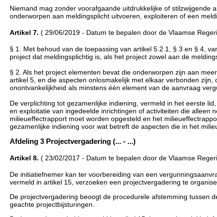
Niemand mag zonder voorafgaande uitdrukkelijke of stilzwijgende akt
onderworpen aan meldingsplicht uitvoeren, exploiteren of een meld
Artikel 7.
( 29/06/2019 - Datum te bepalen door de Vlaamse Regeri
§ 1. Met behoud van de toepassing van artikel 5.2.1, § 3 en § 4, 
project dat meldingsplichtig is, als het project zowel aan de meldi
§ 2. Als het project elementen bevat die onderworpen zijn aan meer
artikel 5, en die aspecten onlosmakelijk met elkaar verbonden zij
onontvankelijkheid als minstens één element van de aanvraag vergun
De verplichting tot gezamenlijke indiening, vermeld in het eerste 
en exploitatie van ingedeelde inrichtingen of activiteiten die alleen n
milieueffectrapport moet worden opgesteld en het milieueffectrappor
gezamenlijke indiening voor wat betreft de aspecten die in het mil
Afdeling 3 Projectvergadering (... - ...)
Artikel 8.
( 23/02/2017 - Datum te bepalen door de Vlaamse Regeri
De initiatiefnemer kan ter voorbereiding van een vergunningsaanvra
vermeld in artikel 15, verzoeken een projectvergadering te organis
De projectvergadering beoogt de procedurele afstemming tussen de
geachte projectbijsturingen.