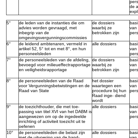
per
de 
expl
5°
de leden van de instanties die om
de dossiers
basi
advies worden gevraagd, met
waarbij ze
van 
inbegrip van de
betrokken zijn
per
omgevingsvergunningscommissies
6°
de leidend ambtenaren, vermeld in
alle dossiers
basi
artikel 52, 5° tot en met 8°, en hun
van 
personeelsleden
per
7°
de personeelsleden van de afdeling,
de dossiers
basi
bevoegd voor milieueffectrapportage
waarbij ze
van 
en veiligheidsrapportage
betrokken zijn
per
8°
de personeelsleden van de Raad
het dossier
basi
voor Vergunningsbetwistingen en de
waartegen een
van 
Raad van State
procedure bij hun
per
Raad inge- diend
wordt
9°
de toezichthouder, die met toe-
alle dossiers
basi
passing van titel XVI van het DABM is
van 
aangewezen om op de ingedeelde
per
inrichting of activiteit toezicht uit te
oefenen
10°
de personeelsleden die belast zijn
alle dossiers
basi
met de uitvoering van de hand-
van 