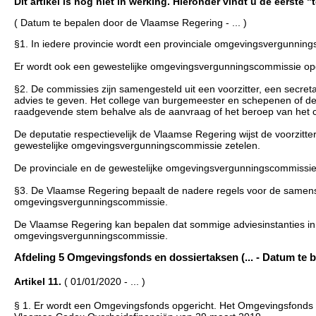
Dit artikel is nog niet in werking. Hieronder vindt u de eerste 
( Datum te bepalen door de Vlaamse Regering - ... )
§1. In iedere provincie wordt een provinciale omgevingsvergunning
Er wordt ook een gewestelijke omgevingsvergunningscommissie opg
§2. De commissies zijn samengesteld uit een voorzitter, een secret
advies te geven. Het college van burgemeester en schepenen of d
raadgevende stem behalve als de aanvraag of het beroep van het co
De deputatie respectievelijk de Vlaamse Regering wijst de voorzitter
gewestelijke omgevingsvergunningscommissie zetelen.
De provinciale en de gewestelijke omgevingsvergunningscommissie 
§3. De Vlaamse Regering bepaalt de nadere regels voor de samenste
omgevingsvergunningscommissie.
De Vlaamse Regering kan bepalen dat sommige adviesinstanties in
omgevingsvergunningscommissie.
Afdeling 5 Omgevingsfonds en dossiertaksen (... - Datum te
Artikel 11.
( 01/01/2020 - ... )
§ 1. Er wordt een Omgevingsfonds opgericht. Het Omgevingsfonds is