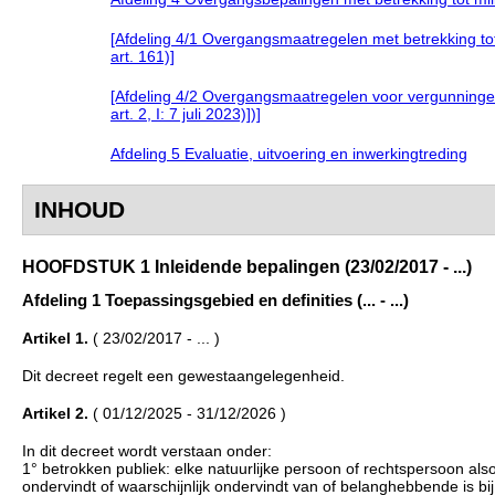
[Afdeling 4/1 Overgangsmaatregelen met betrekking t
art. 161)]
[Afdeling 4/2 Overgangsmaatregelen voor vergunningen 
art. 2, I: 7 juli 2023)])]
Afdeling 5 Evaluatie, uitvoering en inwerkingtreding
INHOUD
HOOFDSTUK 1 Inleidende bepalingen (23/02/2017 - ...)
Afdeling 1 Toepassingsgebied en definities (... - ...)
Artikel 1.
( 23/02/2017 - ... )
Dit decreet regelt een gewestaangelegenheid.
Artikel 2.
( 01/12/2025 - 31/12/2026 )
In dit decreet wordt verstaan onder:
1° betrokken publiek: elke natuurlijke persoon of rechtspersoon als
ondervindt of waarschijnlijk ondervindt van of belanghebbende is bij