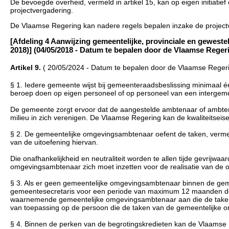
De bevoegde overheid, vermeld in artikel 15, kan op eigen initiati
projectvergadering.
De Vlaamse Regering kan nadere regels bepalen inzake de projectv
[Afdeling 4 Aanwijzing gemeentelijke, provinciale en gewestel
2018)] (04/05/2018 - Datum te bepalen door de Vlaamse Reger
Artikel 9.
( 20/05/2024 - Datum te bepalen door de Vlaamse Regeri
§ 1. Iedere gemeente wijst bij gemeenteraadsbeslissing minimaa
beroep doen op eigen personeel of op personeel van een intergem
De gemeente zorgt ervoor dat de aangestelde ambtenaar of ambtena
milieu in zich verenigen. De Vlaamse Regering kan de kwaliteitseise
§ 2. De gemeentelijke omgevingsambtenaar oefent de taken, vermeld
van de uitoefening hiervan.
Die onafhankelijkheid en neutraliteit worden te allen tijde gevrijwa
omgevingsambtenaar zich moet inzetten voor de realisatie van de 
§ 3. Als er geen gemeentelijke omgevingsambtenaar binnen de gem
gemeentesecretaris voor een periode van maximum 12 maanden de t
waarnemende gemeentelijke omgevingsambtenaar aan die de taken 
van toepassing op de persoon die de taken van de gemeentelijke 
§ 4. Binnen de perken van de begrotingskredieten kan de Vlaamse