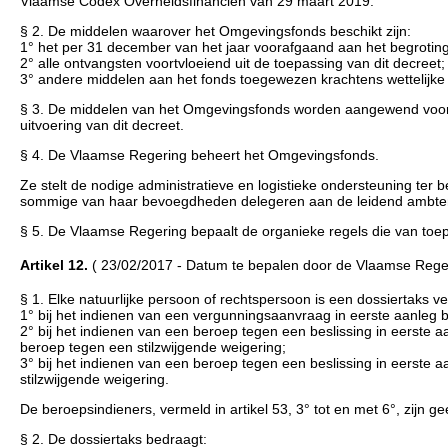
Vlaamse Codex Overheidsfinanciën van 29 maart 2019.
§ 2. De middelen waarover het Omgevingsfonds beschikt zijn:
1° het per 31 december van het jaar voorafgaand aan het begrotin
2° alle ontvangsten voortvloeiend uit de toepassing van dit decreet;
3° andere middelen aan het fonds toegewezen krachtens wettelijke 
§ 3. De middelen van het Omgevingsfonds worden aangewend voor 
uitvoering van dit decreet.
§ 4. De Vlaamse Regering beheert het Omgevingsfonds.
Ze stelt de nodige administratieve en logistieke ondersteuning te
sommige van haar bevoegdheden delegeren aan de leidend ambtena
§ 5. De Vlaamse Regering bepaalt de organieke regels die van toep
Artikel 12.
( 23/02/2017 - Datum te bepalen door de Vlaamse Rege
§ 1. Elke natuurlijke persoon of rechtspersoon is een dossiertaks v
1° bij het indienen van een vergunningsaanvraag in eerste aanleg
2° bij het indienen van een beroep tegen een beslissing in eerste
beroep tegen een stilzwijgende weigering;
3° bij het indienen van een beroep tegen een beslissing in eerste a
stilzwijgende weigering.
De beroepsindieners, vermeld in artikel 53, 3° tot en met 6°, zijn g
§ 2. De dossiertaks bedraagt: