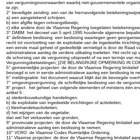
van vergunningsvoorwaarden waarbij niet-gouvernementele organis
te zijn;
2° beveiligde zending: een van de hiernavolgende betekeningswijze
a) een aangetekend schrijven;
b) een afgifte tegen ontvangstbewijs;
c) elke andere door de Vlaamse Regering toegelaten betekeningswi
3° DABM: het decreet van 5 april 1995 houdende algemene bepaling
4° definitieve beslissing: een beslissing waartegen geen georganise
recht tot voortzetting van de exploitatie van de ingedeelde inrichting o
een eerste maal geheel of gedeeltelijk vernietigd is door de Raad 
administratieve aanleg de verdere uitbating toelieten. Het recht op
de schorsing van de vergunning uitspreekt of na een termijn van 
Vergunningsbetwistingen; [ZIE BELANGRIJKE OPMERKING IN CO
5° gemeentelijke projecten: de door de Vlaamse Regering limitati
bevoegd is om in eerste administratieve aanleg een beslissing te 
6° meldingsakte: het document waaruit blijkt dat de bevoegde overh
7° omgevingsvergunning: de schriftelijke beslissing van de vergunn
8° project : het geheel van volgende elementen of minstens één erv
artikel 5 :
a) stedenbouwkundige handelingen;
b) de exploitatie van ingedeelde inrichtingen of activiteiten;
c) kleinhandelsactiviteiten;
d) het wijzigen van de vegetatie;
dan wel het verkavelen van gronden;
9° provinciale projecten: de door de Vlaamse Regering limitatief 
administratieve aanleg een beslissing te nemen;
10° VCRO: de Vlaamse Codex Ruimtelijke Ordening;
11° Vlaamse projecten: de door de Vlaamse Regering limitatief a