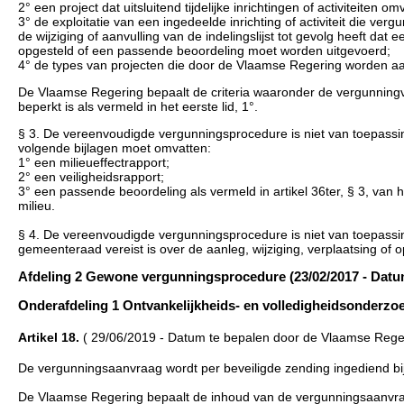
2° een project dat uitsluitend tijdelijke inrichtingen of activiteiten 
3° de exploitatie van een ingedeelde inrichting of activiteit die vergu
de wijziging of aanvulling van de indelingslijst tot gevolg heeft da
opgesteld of een passende beoordeling moet worden uitgevoerd;
4° de types van projecten die door de Vlaamse Regering worden 
De Vlaamse Regering bepaalt de criteria waaronder de vergunningv
beperkt is als vermeld in het eerste lid, 1°.
§ 3. De vereenvoudigde vergunningsprocedure is niet van toepass
volgende bijlagen moet omvatten:
1° een milieueffectrapport;
2° een veiligheidsrapport;
3° een passende beoordeling als vermeld in artikel 36ter, § 3, van 
milieu.
§ 4. De vereenvoudigde vergunningsprocedure is niet van toepassin
gemeenteraad vereist is over de aanleg, wijziging, verplaatsing o
Afdeling 2 Gewone vergunningsprocedure (23/02/2017 - Datu
Onderafdeling 1 Ontvankelijkheids- en volledigheidsonderzoe
Artikel 18.
( 29/06/2019 - Datum te bepalen door de Vlaamse Rege
De vergunningsaanvraag wordt per beveiligde zending ingediend bij
De Vlaamse Regering bepaalt de inhoud van de vergunningsaanvr