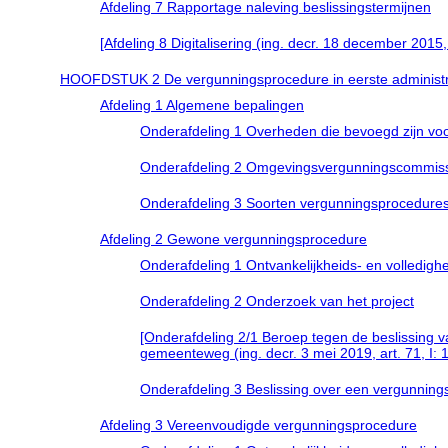
Afdeling 7 Rapportage naleving beslissingstermijnen
[Afdeling 8 Digitalisering (ing. decr. 18 december 2015, 
HOOFDSTUK 2 De vergunningsprocedure in eerste administr
Afdeling 1 Algemene bepalingen
Onderafdeling 1 Overheden die bevoegd zijn vo
Onderafdeling 2 Omgevingsvergunningscommis
Onderafdeling 3 Soorten vergunningsprocedure
Afdeling 2 Gewone vergunningsprocedure
Onderafdeling 1 Ontvankelijkheids- en volledig
Onderafdeling 2 Onderzoek van het project
[Onderafdeling 2/1 Beroep tegen de beslissing v
gemeenteweg (ing. decr. 3 mei 2019, art. 71, I:
Onderafdeling 3 Beslissing over een vergunnin
Afdeling 3 Vereenvoudigde vergunningsprocedure