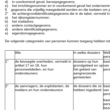
d) in voorkomend geval, beroepsgegevens;
e) het inrichtingsnummer en in voorkomend geval het ondernemin
f) gegevens die vrijwillig meegedeeld worden en die toelaten om pe
2° de achtergrondidentificatiegegevens die in de tabel, vermeld in
a) het rijksregisternummer;
b) het mailadres;
c) andere contactgegevens;
d) andere identificatiegegevens;
e) eigendomsgegevens.
De volgende categorieën van personen kunnen toegang hebben tot 
Wie
In welke dossiers
Wel
per
1°
de bevoegde overheden, vermeld in
dossiers op hun
basi
artikel 17 en 18, hun
grondgebied en op
van 
personeelsleden, en hun
het gebied van
per
ondersteuners
aangrenzende
gemeenten
2°
de aanvragers, de exploitanten, de
de dossiers die ze
basi
melders en hun ondersteuners
hebben ingediend
van
per
basi
per
bez