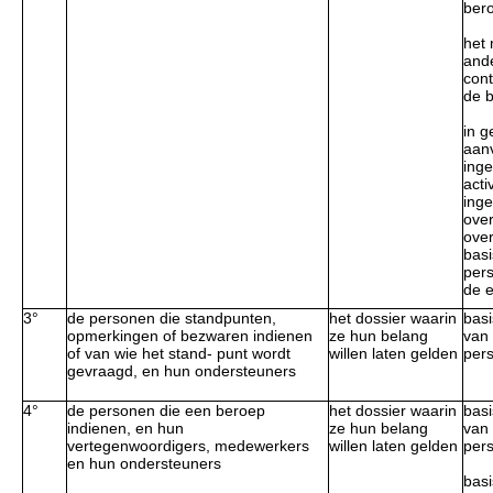
ber
het 
and
con
de 
in g
aan
inge
acti
ing
over
over
basi
per
de e
3°
de personen die standpunten,
het dossier waarin
basi
opmerkingen of bezwaren indienen
ze hun belang
van
of van wie het stand- punt wordt
willen laten gelden
per
gevraagd, en hun ondersteuners
4°
de personen die een beroep
het dossier waarin
basi
indienen, en hun
ze hun belang
van
vertegenwoordigers, medewerkers
willen laten gelden
per
en hun ondersteuners
basi