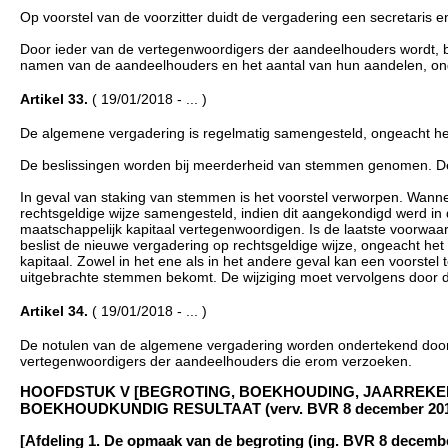
Op voorstel van de voorzitter duidt de vergadering een secretaris
Door ieder van de vertegenwoordigers der aandeelhouders wordt, b
namen van de aandeelhouders en het aantal van hun aandelen, on
Artikel 33.
( 19/01/2018 - ... )
De algemene vergadering is regelmatig samengesteld, ongeacht he
De beslissingen worden bij meerderheid van stemmen genomen. D
In geval van staking van stemmen is het voorstel verworpen. Wanneer
rechtsgeldige wijze samengesteld, indien dit aangekondigd werd in
maatschappelijk kapitaal vertegenwoordigen. Is de laatste voorwaar
beslist de nieuwe vergadering op rechtsgeldige wijze, ongeacht h
kapitaal. Zowel in het ene als in het andere geval kan een voorstel 
uitgebrachte stemmen bekomt. De wijziging moet vervolgens door
Artikel 34.
( 19/01/2018 - ... )
De notulen van de algemene vergadering worden ondertekend door 
vertegenwoordigers der aandeelhouders die erom verzoeken.
HOOFDSTUK V [BEGROTING, BOEKHOUDING, JAARREKE
BOEKHOUDKUNDIG RESULTAAT (verv. BVR 8 december 2017, art.
[Afdeling 1. De opmaak van de begroting (ing. BVR 8 december 201