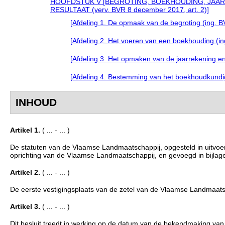
HOOFDSTUK V [BEGROTING, BOEKHOUDING, JAA
RESULTAAT (verv. BVR 8 december 2017, art. 2)]
[Afdeling 1. De opmaak van de begroting (ing. B
[Afdeling 2. Het voeren van een boekhouding (in
[Afdeling 3. Het opmaken van de jaarrekening en
[Afdeling 4. Bestemming van het boekhoudkundig
INHOUD
Artikel 1.
( ... - ... )
De statuten van de Vlaamse Landmaatschappij, opgesteld in uitvoe
oprichting van de Vlaamse Landmaatschappij, en gevoegd in bijlage
Artikel 2.
( ... - ... )
De eerste vestigingsplaats van de zetel van de Vlaamse Landmaatsch
Artikel 3.
( ... - ... )
Dit besluit treedt in werking op de datum van de bekendmaking van h