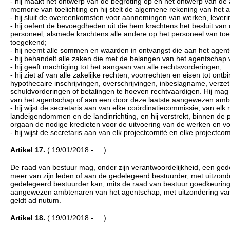
- hij maakt het ontwerp van de begroting op en het ontwerp van d
memorie van toelichting en hij stelt de algemene rekening van het 
- hij sluit de overeenkomsten voor aannemingen van werken, leveri
- hij oefent de bevoegdheden uit die hem krachtens het besluit va
personeel, alsmede krachtens alle andere op het personeel van toep
toegekend;
- hij neemt alle sommen en waarden in ontvangst die aan het agents
- hij behandelt alle zaken die met de belangen van het agentscha
- hij geeft machtiging tot het aangaan van alle rechtsvorderingen;
- hij ziet af van alle zakelijke rechten, voorrechten en eisen tot ont
hypothecaire inschrijvingen, overschrijvingen, inbeslagname, verzet
schuldvorderingen of betalingen te hoeven rechtvaardigen. Hij m
van het agentschap of aan een door deze laatste aangewezen amb
- hij wijst de secretaris aan van elke coördinatiecommissie, van elk
landeigendommen en de landinrichting, en hij verstrekt, binnen d
orgaan de nodige kredieten voor de uitvoering van de werken en voo
- hij wijst de secretaris aan van elk projectcomité en elke projectco
Artikel 17.
( 19/01/2018 - ... )
De raad van bestuur mag, onder zijn verantwoordelijkheid, een ge
meer van zijn leden of aan de gedelegeerd bestuurder, met uitzond
gedelegeerd bestuurder kan, mits de raad van bestuur goedkeuri
aangewezen ambtenaren van het agentschap, met uitzondering van d
geldt ad nutum.
Artikel 18.
( 19/01/2018 - ... )