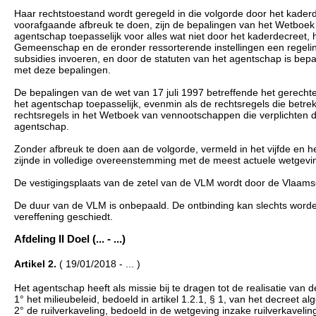
Haar rechtstoestand wordt geregeld in die volgorde door het kaderd
voorafgaande afbreuk te doen, zijn de bepalingen van het Wetboe
agentschap toepasselijk voor alles wat niet door het kaderdecreet,
Gemeenschap en de eronder ressorterende instellingen een regeling
subsidies invoeren, en door de statuten van het agentschap is bepaa
met deze bepalingen.
De bepalingen van de wet van 17 juli 1997 betreffende het gerechte
het agentschap toepasselijk, evenmin als de rechtsregels die bet
rechtsregels in het Wetboek van vennootschappen die verplichten de
agentschap.
Zonder afbreuk te doen aan de volgorde, vermeld in het vijfde en h
zijnde in volledige overeenstemming met de meest actuele wetgevi
De vestigingsplaats van de zetel van de VLM wordt door de Vlaam
De duur van de VLM is onbepaald. De ontbinding kan slechts word
vereffening geschiedt.
Afdeling II Doel (... - ...)
Artikel 2.
( 19/01/2018 - ... )
Het agentschap heeft als missie bij te dragen tot de realisatie van d
1° het milieubeleid, bedoeld in artikel 1.2.1, § 1, van het decreet 
2° de ruilverkaveling, bedoeld in de wetgeving inzake ruilverkave