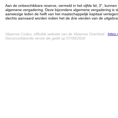
Aan de onbeschikbare reserve, vermeld in het vijfde lid, 3°, kunne
algemene vergadering. Deze bijzondere algemene vergadering is sl
aanwezige leden de helft van het maatschappelijk kapitaal verteg
slechts aanvaard worden indien het de drie vierden van de uitgeb
Vlaamse Codex, officiële website van de Vlaamse Overheid -
https
Geconsolideerde versie die geldt op 07/08/2026