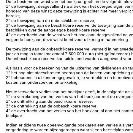
De te bestemmen winst van het boekjaar geeft, in de volgorde als vol
1° de toewijzing, desgevallend na aftrek van het overgedragen verli
honderd van deze winst; deze toewijzing is echter niet meer verplic
bereikt;
2° de toewijzing aan de onbeschikbare reserve;
3° de toewijzing aan de beschikbare reserve; de toewijzing aan de 
beschikken over de aangelegde beschikbare reserve;
4° de overdracht van de winst van het boekjaar, desgevallend na ve
volgende boekjaar; deze winst komt voor uitkering in aanmerking.
De toewijzing aan de onbeschikbare reserve, vermeld in het tweede
jaar en mag in totaal maximaal 7.500.000 euro (niet-geïndexeerd) 
De onbeschikbare reserve kan uitsluitend worden aangewend voor het
Als basis voor de berekening van de uitkering van dividenden en t
1° het nog niet afgeschreven bedrag van de kosten van oprichting e
2° behoudens in uitzonderingsgevallen, te vermelden en te motivere
kosten van onderzoek en ontwikkeling.
Het te verwerken verlies van het boekjaar geeft, in de volgorde als vo
1° de verrekening van het verlies van het boekjaar met de overgedra
2° de onttrekking aan de beschikbare reserve;
3° de onttrekking aan de onbeschikbare reserve;
4° de overdracht van het verlies van het boekjaar, al dan niet sam
boekjaar.
Indien er tijdens twee opeenvolgende boekjaren een verlies als verm
vergadering te worden bijeengeroepen waarbij een herstelplan wor