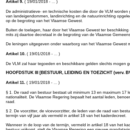
Artikel 9.
( 19/01/2018 - ... )
De administratieve- en technische kosten die door de VLM worden g
van landeigendommen, landinrichting en de natuurinrichting opgel
op de begroting van het Vlaamse Gewest.
Buiten de toelagen, haar door het Vlaamse Gewest ter beschikking
mits zij daartoe decretaal in de begroting van de Vlaamse Gemeen
De leningen uitgegeven onder waarborg van het Vlaamse Gewest mo
Artikel 10.
( 19/01/2018 - ... )
De VLM zal haar tegoeden en beschikbare gelden slechts mogen geb
HOOFDSTUK III [BESTUUR, LEIDING EN TOEZICHT (verv. BVR 8 d
Artikel 11.
( 19/01/2018 - ... )
§ 1. De raad van bestuur bestaat uit minimum 13 en maximum 17 led
nationaliteit. De Vlaamse Regering bepaalt het aantal leden, benoem
raad.
§ 2. De voorzitter, de vicevoorzitter, de leden van de raad van b
termijn van vijf jaar als vermeld in artikel 18 van het kaderdecreet.
Wanneer in de loop van de termijn, vermeld in artikel 18 van het kad
bestuur vrijkomt, stelt de Vlaamse Regering een nieuwe mandataris