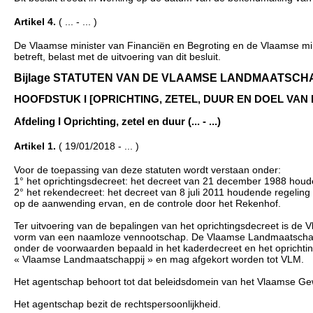
Artikel 4.
( ... - ... )
De Vlaamse minister van Financiën en Begroting en de Vlaamse mini
betreft, belast met de uitvoering van dit besluit.
Bijlage STATUTEN VAN DE VLAAMSE LANDMAATSCHAPPIJ 
HOOFDSTUK I [OPRICHTING, ZETEL, DUUR EN DOEL VAN HET AG
Afdeling I Oprichting, zetel en duur (... - ...)
Artikel 1.
( 19/01/2018 - ... )
Voor de toepassing van deze statuten wordt verstaan onder:
1° het oprichtingsdecreet: het decreet van 21 december 1988 hou
2° het rekendecreet: het decreet van 8 juli 2011 houdende regelin
op de aanwending ervan, en de controle door het Rekenhof.
Ter uitvoering van de bepalingen van het oprichtingsdecreet is d
vorm van een naamloze vennootschap. De Vlaamse Landmaatschappi
onder de voorwaarden bepaald in het kaderdecreet en het oprichti
« Vlaamse Landmaatschappij » en mag afgekort worden tot VLM.
Het agentschap behoort tot dat beleidsdomein van het Vlaamse Gew
Het agentschap bezit de rechtspersoonlijkheid.