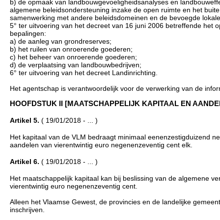
b) de opmaak van landbouwgevoeligheidsanalyses en landbouweffec
algemene beleidsondersteuning inzake de open ruimte en het buite
samenwerking met andere beleidsdomeinen en de bevoegde lokale b
5° ter uitvoering van het decreet van 16 juni 2006 betreffende he
bepalingen:
a) de aanleg van grondreserves;
b) het ruilen van onroerende goederen;
c) het beheer van onroerende goederen;
d) de verplaatsing van landbouwbedrijven;
6° ter uitvoering van het decreet Landinrichting.
Het agentschap is verantwoordelijk voor de verwerking van de inform
HOOFDSTUK II [MAATSCHAPPELIJK KAPITAAL EN AANDELEN (ver
Artikel 5.
( 19/01/2018 - ... )
Het kapitaal van de VLM bedraagt minimaal eenenzestigduizend ne
aandelen van vierentwintig euro negenenzeventig cent elk.
Artikel 6.
( 19/01/2018 - ... )
Het maatschappelijk kapitaal kan bij beslissing van de algemene 
vierentwintig euro negenenzeventig cent.
Alleen het Vlaamse Gewest, de provincies en de landelijke gemee
inschrijven.