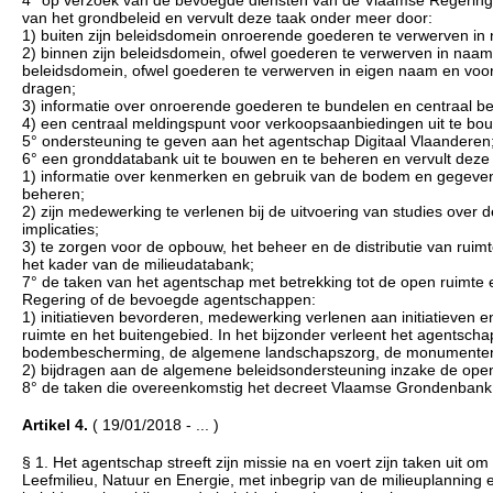
4° op verzoek van de bevoegde diensten van de Vlaamse Regering 
van het grondbeleid en vervult deze taak onder meer door:
1) buiten zijn beleidsdomein onroerende goederen te verwerven i
2) binnen zijn beleidsdomein, ofwel goederen te verwerven in naa
beleidsdomein, ofwel goederen te verwerven in eigen naam en voor 
dragen;
3) informatie over onroerende goederen te bundelen en centraal bes
4) een centraal meldingspunt voor verkoopsaanbiedingen uit te bo
5° ondersteuning te geven aan het agentschap Digitaal Vlaanderen
6° een gronddatabank uit te bouwen en te beheren en vervult deze
1) informatie over kenmerken en gebruik van de bodem en gegevens
beheren;
2) zijn medewerking te verlenen bij de uitvoering van studies over 
implicaties;
3) te zorgen voor de opbouw, het beheer en de distributie van ruim
het kader van de milieudatabank;
7° de taken van het agentschap met betrekking tot de open ruimte
Regering of de bevoegde agentschappen:
1) initiatieven bevorderen, medewerking verlenen aan initiatieven e
ruimte en het buitengebied. In het bijzonder verleent het agentsch
bodembescherming, de algemene landschapszorg, de monumentenz
2) bijdragen aan de algemene beleidsondersteuning inzake de open
8° de taken die overeenkomstig het decreet Vlaamse Grondenban
Artikel 4.
( 19/01/2018 - ... )
§ 1. Het agentschap streeft zijn missie na en voert zijn taken uit 
Leefmilieu, Natuur en Energie, met inbegrip van de milieuplanning e