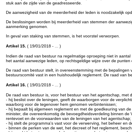
stuk aan de zijde van de geadresseerde.
De aanwezigheid van de meerderheid der leden is noodzakelijk opda
De beslissingen worden bij meerderheid van stemmen der aanwezi
aanmerking genomen.
In geval van staking van stemmen, is het voorstel verworpen.
Artikel 15.
( 19/01/2018 - ... )
Indien de raad van bestuur na regelmatige oproeping niet in aantal
het aantal aanwezige leden, op rechtsgeldige wijze over de punte
De raad van bestuur stelt, in overeenstemming met de bepalingen v
bestuurscomité vast in een huishoudelijk reglement. De raad van be
Artikel 16.
( 19/01/2018 - ... )
De raad van bestuur is, voor het bestuur van het agentschap, met d
- hij beslist over de leningen, geeft de waarborgen voor de verp
waarborg voor de tegenover hem genomen verbintenissen;
- hij bepaalt bij algemeen reglement en met de goedkeuring van d
minister, die overeenkomstig de bevoegdheidsverdeling binnen de V
rentevoet en de voorwaarden van de leningen van het agentschap;
- hij stelt de programma's vast voor de verwerving, het beheer en
- binnen de perken van de wet, het decreet of het reglement, beschi