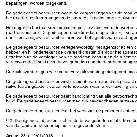
bepalingen, worden toegekend.
De gedelegeerd bestuurder woont de vergaderingen van de raad van
bestuurder heeft er raadgevende stem. Hij is belast met de uitvoe
Het dagelijks bestuur van maatschappelijke zaken wordt toevertrou
raad van bestuur. De gedelegeerd bestuurder mag onder zijn veran
door hem aangewezen ambtenaren van het agentschap overdrage
De gedelegeerd bestuurder vertegenwoordigt het agentschap ten ove
hebben en hij ondertekent de overeenkomsten die door het agents
uittreksels uit de verslagen van de raad van bestuur en de algeme
verantwoordelijkheid deze bevoegdheden aan de door hem aange
De rechtsvorderingen worden op verzoek van de gedelegeerd bestu
De gedelegeerd bestuurder wijst de ambtenaren aan die hij belast
ruilverkavelingsakten, de aanvullende akten van ruilverkaveling en 
De gedelegeerd bestuurder geeft handlichting van alle bevoorrechte 
blijkt. De gedelegeerd bestuurder mag zijn bevoegdheden terzak
De gedelegeerd bestuurder leidt het werk van de personeelsleden va
§ 2. De algemeen directeur oefent de bevoegdheden uit die hem d
van de raad van bestuur bij met raadgevende stem.
Artikel 23.
( 19/01/2018 - ... )