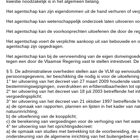
kwestie noodzakelijk is in het algemeen belang.
Het agentschap kan zijn eigendommen uit de hand verhuren of verpac
Het agentschap kan wetenschappelijk onderzoek laten uitvoeren voor 
Het agentschap kan de voorkooprechten uitoefenen die door de reg
Het agentschap voert de verplichte aankoop uit van bebouwde en 
agentschap zijn opgedragen.
Het agentschap kan bij de vervreemding van de eigen domeingoedere
tegen een door de Vlaamse Regering vast te stellen intrestvoet. De 
§ 5. De administratieve overheden stellen aan de VLM op eenvoudig 
persoonsgegevens, ter beschikking die nodig is voor de uitoefenin
1° ter uitvoering van het decreet van 27 maart 2009 houdende vast
bestemmingswijzigingen, overdrukken en erfdienstbaarheden tot o
2° ter uitvoering van het decreet van 18 juli 2003 betreffende het i
vergoedingsplicht;
3° ter uitvoering van het decreet van 21 oktober 1997 betreffende h
a) de opmaak van rapporten, plannen en lijsten in het kader van na
natuurinrichting;
b) de uitoefening van de koopplicht;
c) de berekening van vergoedingen voor de verhoging van het water
4° ter uitvoering van het oprichtingsdecreet:
a) de opmaak van studies met betrekking tot de voorbereiding, de ui
ondersteuning van de algemene inrichting van het buitengebied en