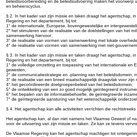
beleidsvoorbereiding en de beleidsuitvoering maken het voorwerp 
en beheerscyclus.
§ 2. In het kader van zijn missie en taken draagt het agentschap
Regering en het departement, bij tot:
1° de internationale, Europese, bovengewestelijke en intergeweste
2° het stimuleren van de realisatie van de doelstellingen van het
samenwerking hiervoor;
3° de realisatie van vormen van samenwerking met lokale overhed
4° de realisatie van vormen van samenwerking met niet-gouvernem
§ 3. In het kader van zijn missie en taken draagt het agentschap
Regering en het departement, bij tot:
1° de volledige omzetting en toepassing van het internationale e
gewesten;
2° de communicatiestrategie en -planning van het beleidsdomein, me
3° de realisatie van een breed maatschappelijk draagvlak voor zijn 
4° het gecoördineerde doelgroepenbeleid van het beleidsdomein;
5° de ontwikkeling van een zo goed mogelijk geïntegreerd instrumen
6° het bepalen van de informatiebehoefte, de geïntegreerde inzame
7° de geïntegreerde aansturing van het wetenschappelijk onderzoe
§ 4. Het agentschap kan alle activiteiten verrichten die rechtstreeks 
Het agentschap kan, al dan niet namens het Vlaamse Gewest of na
voor de uitvoering van zijn missie en taken. Ze kan ze tevens vervre
De Vlaamse Regering kan het agentschap machtigen tot onteigening 