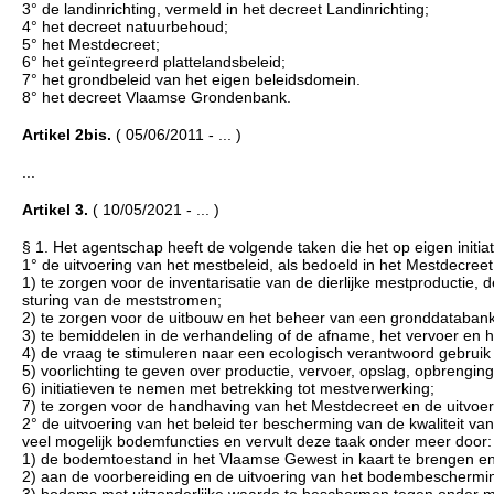
3° de landinrichting, vermeld in het decreet Landinrichting;
4° het decreet natuurbehoud;
5° het Mestdecreet;
6° het geïntegreerd plattelandsbeleid;
7° het grondbeleid van het eigen beleidsdomein.
8° het decreet Vlaamse Grondenbank.
Artikel 2bis.
( 05/06/2011 - ... )
...
Artikel 3.
( 10/05/2021 - ... )
§ 1. Het agentschap heeft de volgende taken die het op eigen initiati
1° de uitvoering van het mestbeleid, als bedoeld in het Mestdecree
1) te zorgen voor de inventarisatie van de dierlijke mestproductie, 
sturing van de meststromen;
2) te zorgen voor de uitbouw en het beheer van een gronddatabank
3) te bemiddelen in de verhandeling of de afname, het vervoer en h
4) de vraag te stimuleren naar een ecologisch verantwoord gebruik 
5) voorlichting te geven over productie, vervoer, opslag, opbrengin
6) initiatieven te nemen met betrekking tot mestverwerking;
7) te zorgen voor de handhaving van het Mestdecreet en de uitvoer
2° de uitvoering van het beleid ter bescherming van de kwaliteit v
veel mogelijk bodemfuncties en vervult deze taak onder meer door:
1) de bodemtoestand in het Vlaamse Gewest in kaart te brengen en
2) aan de voorbereiding en de uitvoering van het bodembescherming