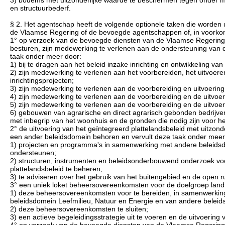
3) bodems met uitzonderlijke waarde te beschermen tegen onder me
en structuurbederf.
§ 2. Het agentschap heeft de volgende optionele taken die worde
de Vlaamse Regering of de bevoegde agentschappen of, in voorko
1° op verzoek van de bevoegde diensten van de Vlaamse Regering
besturen, zijn medewerking te verlenen aan de ondersteuning van d
taak onder meer door:
1) bij te dragen aan het beleid inzake inrichting en ontwikkeling van
2) zijn medewerking te verlenen aan het voorbereiden, het uitvoer
inrichtingsprojecten;
3) zijn medewerking te verlenen aan de voorbereiding en uitvoerin
4) zijn medewerking te verlenen aan de voorbereiding en de uitvoeri
5) zijn medewerking te verlenen aan de voorbereiding en de uitvoeri
6) gebouwen van agrarische en direct agrarisch gebonden bedrijven o
met inbegrip van het woonhuis en de gronden die nodig zijn voor het 
2° de uitvoering van het geïntegreerd plattelandsbeleid met uitzo
een ander beleidsdomein behoren en vervult deze taak onder meer
1) projecten en programma's in samenwerking met andere beleidsdo
ondersteunen;
2) structuren, instrumenten en beleidsonderbouwend onderzoek voor
plattelandsbeleid te beheren;
3) te adviseren over het gebruik van het buitengebied en de open ru
3° een uniek loket beheersovereenkomsten voor de doelgroep landb
1) deze beheersovereenkomsten voor te bereiden, in samenwerkin
beleidsdomein Leefmilieu, Natuur en Energie en van andere belei
2) deze beheersovereenkomsten te sluiten;
3) een actieve begeleidingsstrategie uit te voeren en de uitvoerin