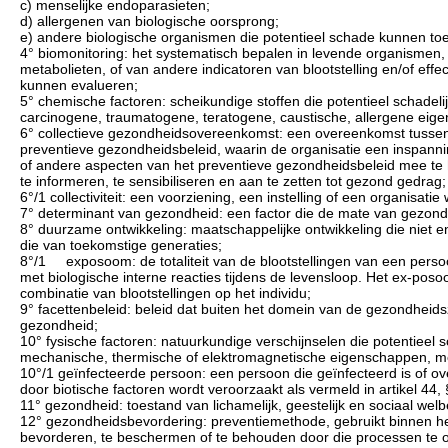
c) menselijke endoparasieten;
d) allergenen van biologische oorsprong;
e) andere biologische organismen die potentieel schade kunnen t
4° biomonitoring: het systematisch bepalen in levende organismen
metabolieten, of van andere indicatoren van blootstelling en/of eff
kunnen evalueren;
5° chemische factoren: scheikundige stoffen die potentieel schade
carcinogene, traumatogene, teratogene, caustische, allergene ei
6° collectieve gezondheidsovereenkomst: een overeenkomst tussen 
preventieve gezondheidsbeleid, waarin de organisatie een inspann
of andere aspecten van het preventieve gezondheidsbeleid mee te he
te informeren, te sensibiliseren en aan te zetten tot gezond gedrag;
6°/1 collectiviteit: een voorziening, een instelling of een organisat
7° determinant van gezondheid: een factor die de mate van gezond
8° duurzame ontwikkeling: maatschappelijke ontwikkeling die niet 
die van toekomstige generaties;
8°/1 exposoom: de totaliteit van de blootstellingen van een perso
met biologische interne reacties tijdens de levensloop. Het ex-po
combinatie van blootstellingen op het individu;
9° facettenbeleid: beleid dat buiten het domein van de gezondheid
gezondheid;
10° fysische factoren: natuurkundige verschijnselen die potentieel
mechanische, thermische of elektromagnetische eigenschappen, met
10°/1 geïnfecteerde persoon: een persoon die geïnfecteerd is of ove
door biotische factoren wordt veroorzaakt als vermeld in artikel 44, 
11° gezondheid: toestand van lichamelijk, geestelijk en sociaal wel
12° gezondheidsbevordering: preventiemethode, gebruikt binnen het
bevorderen, te beschermen of te behouden door die processen te o