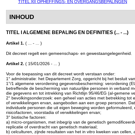
TITEL XII OPHEFFINGS- EN OVERGANGSBEPALINGEN
INHOUD
TITEL I ALGEMENE BEPALING EN DEFINITIES (... - ...)
Artikel 1.
( ... - ... )
Dit decreet regelt een gemeenschaps- en gewestaangelegenheid.
Artikel 2.
( 15/01/2026 - ... )
Voor de toepassing van dit decreet wordt verstaan onder:
1° administratie: het Departement Zorg, opgericht bij het besluit
1°/1 algemene verordening gegevensbescherming: verordening (EU
betreffende de bescherming van natuurlijke personen in verband m
die gegevens en tot intrekking van Richtlijn 95/46/EG (al-gemene
2° bevolkingsonderzoek: een geheel van acties met betrekking tot e
of verwikkelingen ervan, aangeboden aan een groep personen. Dat
individuele personen die uit eigen beweging worden geformuleerd,
risicofactoren, voorstadia of verwikkelingen ervan;
3° biotische factoren:
a) micro-organismen, met inbegrip van de genetisch gemodificeerde, 
replicatie of overdracht van genetisch materiaal;
b) celculturen, zijnde resultaten van het in vitro kweken van cellen