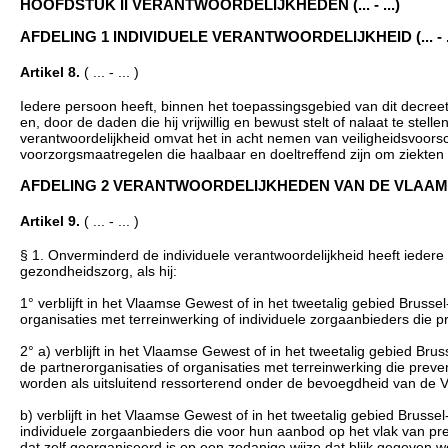
HOOFDSTUK II VERANTWOORDELIJKHEDEN (... - ...)
AFDELING 1 INDIVIDUELE VERANTWOORDELIJKHEID (... - ..
Artikel 8.
( ... - ... )
Iedere persoon heeft, binnen het toepassingsgebied van dit decreet
en, door de daden die hij vrijwillig en bewust stelt of nalaat te st
verantwoordelijkheid omvat het in acht nemen van veiligheidsvoors
voorzorgsmaatregelen die haalbaar en doeltreffend zijn om ziekte
AFDELING 2 VERANTWOORDELIJKHEDEN VAN DE VLAAMSE R
Artikel 9.
( ... - ... )
§ 1. Onverminderd de individuele verantwoordelijkheid heeft iede
gezondheidszorg, als hij:
1° verblijft in het Vlaamse Gewest of in het tweetalig gebied Brus
organisaties met terreinwerking of individuele zorgaanbieders die
2° a) verblijft in het Vlaamse Gewest of in het tweetalig gebied Br
de partnerorganisaties of organisaties met terreinwerking die pr
worden als uitsluitend ressorterend onder de bevoegdheid van d
b) verblijft in het Vlaamse Gewest of in het tweetalig gebied Bruss
individuele zorgaanbieders die voor hun aanbod op het vlak van pre
dat zelf georganiseerd is op een zodanige wijze dat blijk gegev