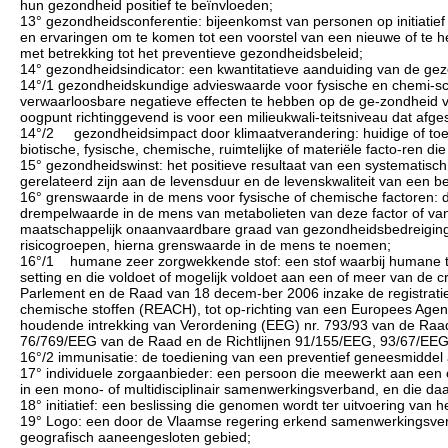
hun gezondheid positief te beïnvloeden;
13° gezondheidsconferentie: bijeenkomst van personen op initiatief
en ervaringen om te komen tot een voorstel van een nieuwe of te 
met betrekking tot het preventieve gezondheidsbeleid;
14° gezondheidsindicator: een kwantitatieve aanduiding van de gez
14°/1 gezondheidskundige advieswaarde voor fysische en chemi-sch
verwaarloosbare negatieve effecten te hebben op de ge-zondheid va
oogpunt richtinggevend is voor een milieukwali-teitsniveau dat af
14°/2 gezondheidsimpact door klimaatverandering: huidige of toeko
biotische, fysische, chemische, ruimtelijke of materiële facto-ren di
15° gezondheidswinst: het positieve resultaat van een systemati
gerelateerd zijn aan de levensduur en de levenskwaliteit van een b
16° grenswaarde in de mens voor fysische of chemische factoren:
drempelwaarde in de mens van metabolieten van deze factor of van an
maatschappelijk onaanvaardbare graad van gezondheidsbedreiging 
risicogroepen, hierna grenswaarde in de mens te noemen;
16°/1 humane zeer zorgwekkende stof: een stof waarbij humane toxi
setting en die voldoet of mogelijk voldoet aan een of meer van de c
Parlement en de Raad van 18 decem-ber 2006 inzake de registratie
chemische stoffen (REACH), tot op-richting van een Europees Agent
houdende intrekking van Verordening (EEG) nr. 793/93 van de Raad
76/769/EEG van de Raad en de Richtlijnen 91/155/EEG, 93/67/EE
16°/2 immunisatie: de toediening van een preventief geneesmiddel 
17° individuele zorgaanbieder: een persoon die meewerkt aan een o
in een mono- of multidisciplinair samenwerkingsverband, en die d
18° initiatief: een beslissing die genomen wordt ter uitvoering van
19° Logo: een door de Vlaamse regering erkend samenwerkingsverb
geografisch aaneengesloten gebied;