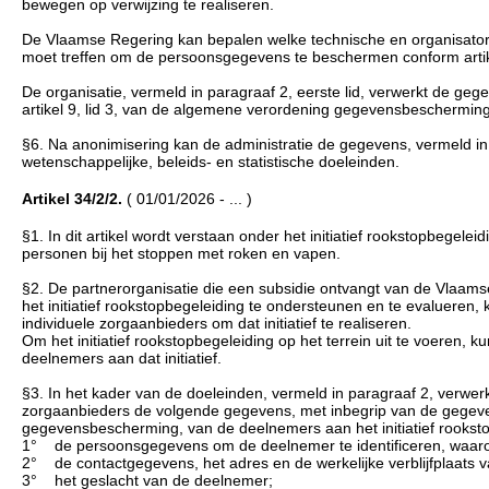
bewegen op verwijzing te realiseren.
De Vlaamse Regering kan bepalen welke technische en organisatoris
moet treffen om de persoonsgegevens te beschermen conform art
De organisatie, vermeld in paragraaf 2, eerste lid, verwerkt de g
artikel 9, lid 3, van de algemene verordening gegevensbescherming
§6. Na anonimisering kan de administratie de gegevens, vermeld in 
wetenschappelijke, beleids- en statistische doeleinden.
Artikel 34/2/2.
( 01/01/2026 - ... )
§1. In dit artikel wordt verstaan onder het initiatief rookstopbegelei
personen bij het stoppen met roken en vapen.
§2. De partnerorganisatie die een subsidie ontvangt van de Vlaams
het initiatief rookstopbegeleiding te ondersteunen en te evalueren
individuele zorgaanbieders om dat initiatief te realiseren.
Om het initiatief rookstopbegeleiding op het terrein uit te voeren
deelnemers aan dat initiatief.
§3. In het kader van de doeleinden, vermeld in paragraaf 2, verwerk
zorgaanbieders de volgende gegevens, met inbegrip van de gegeven
gegevensbescherming, van de deelnemers aan het initiatief rookst
1° de persoonsgegevens om de deelnemer te identificeren, waaron
2° de contactgegevens, het adres en de werkelijke verblijfplaats 
3° het geslacht van de deelnemer;