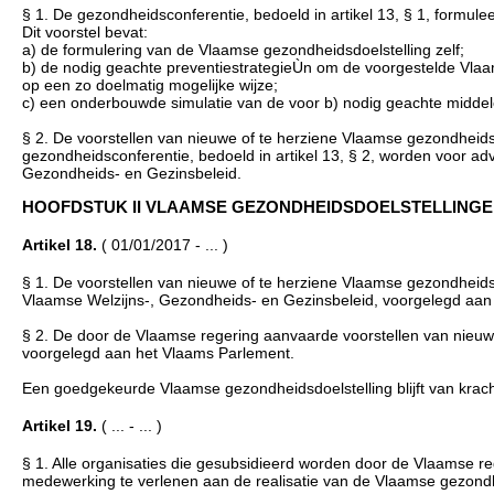
§ 1. De gezondheidsconferentie, bedoeld in artikel 13, § 1, formul
Dit voorstel bevat:
a) de formulering van de Vlaamse gezondheidsdoelstelling zelf;
b) de nodig geachte preventiestrategieÙn om de voorgestelde Vlaam
op een zo doelmatig mogelijke wijze;
c) een onderbouwde simulatie van de voor b) nodig geachte middel
§ 2. De voorstellen van nieuwe of te herziene Vlaamse gezondheidsdo
gezondheidsconferentie, bedoeld in artikel 13, § 2, worden voor a
Gezondheids- en Gezinsbeleid.
HOOFDSTUK II VLAAMSE GEZONDHEIDSDOELSTELLINGEN (..
Artikel 18.
( 01/01/2017 - ... )
§ 1. De voorstellen van nieuwe of te herziene Vlaamse gezondheids
Vlaamse Welzijns-, Gezondheids- en Gezinsbeleid, voorgelegd aan
§ 2. De door de Vlaamse regering aanvaarde voorstellen van nieuw
voorgelegd aan het Vlaams Parlement.
Een goedgekeurde Vlaamse gezondheidsdoelstelling blijft van krach
Artikel 19.
( ... - ... )
§ 1. Alle organisaties die gesubsidieerd worden door de Vlaamse r
medewerking te verlenen aan de realisatie van de Vlaamse gezondh