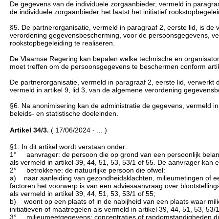
De gegevens van de individuele zorgaanbieder, vermeld in paragra
de individuele zorgaanbieder het laatst het initiatief rookstopbegelei
§5. De partnerorganisatie, vermeld in paragraaf 2, eerste lid, is de
verordening gegevensbescherming, voor de persoonsgegevens, vermel
rookstopbegeleiding te realiseren.
De Vlaamse Regering kan bepalen welke technische en organisatoris
moet treffen om de persoonsgegevens te beschermen conform art
De partnerorganisatie, vermeld in paragraaf 2, eerste lid, verwer
vermeld in artikel 9, lid 3, van de algemene verordening gegevens
§6. Na anonimisering kan de administratie de gegevens, vermeld in
beleids- en statistische doeleinden.
Artikel 34/3.
( 17/06/2024 - ... )
§1. In dit artikel wordt verstaan onder:
1° aanvrager: de persoon die op grond van een persoonlijk belang 
als vermeld in artikel 39, 44, 51, 53, 53/1 of 55. De aanvrager kan
2° betrokkene: de natuurlijke persoon die ofwel:
a) naar aanleiding van gezondheidsklachten, milieumetingen of een 
factoren het voorwerp is van een adviesaanvraag over blootstelling
als vermeld in artikel 39, 44, 51, 53, 53/1 of 55;
b) woont op een plaats of in de nabijheid van een plaats waar mi
initiatieven of maatregelen als vermeld in artikel 39, 44, 51, 53, 53/1
3° milieumeetgegevens: concentraties of randomstandigheden die