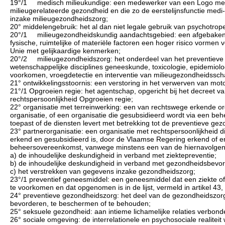
19°/1 medisch milieukundige: een medewerker van een Logo met m
milieugerelateerde gezondheid en die zo de eerstelijnsfunctie medi-
inzake milieugezondheidszorg;
20° middelengebruik: het al dan niet legale gebruik van psychotro
20°/1 milieugezondheidskundig aandachtsgebied: een afgebakende
fysische, ruimtelijke of materiële factoren een hoger risico vorm
Unie met gelijkaardige kenmerken;
20°/2 milieugezondheidszorg: het onderdeel van het preventieve g
wetenschappelijke disciplines geneeskunde, toxicologie, epidemiolo
voorkomen, vroegdetectie en interventie van milieugezondheidssch
21° ontwikkelingsstoornis: een verstoring in het verwerven van moto
21°/1 Opgroeien regie: het agentschap, opgericht bij het decreet va
rechtspersoonlijkheid Opgroeien regie;
22° organisatie met terreinwerking: een van rechtswege erkende o
organisatie, of een organisatie die gesubsidieerd wordt via een be
toepast of de diensten levert met betrekking tot de preventieve ge
23° partnerorganisatie: een organisatie met rechtspersoonlijkheid 
erkend en gesubsidieerd is, door de Vlaamse Regering erkend of er
beheersovereenkomst, vanwege minstens een van de hiernavolgen
a) de inhoudelijke deskundigheid in verband met ziektepreventie;
b) de inhoudelijke deskundigheid in verband met gezondheidsbevor
c) het verstrekken van gegevens inzake gezondheidszorg;
23°/1 preventief geneesmiddel: een geneesmiddel dat een ziekte of 
te voorkomen en dat opgenomen is in de lijst, vermeld in artikel 43,
24° preventieve gezondheidszorg: het deel van de gezondheidszorg
bevorderen, te beschermen of te behouden;
25° seksuele gezondheid: aan intieme lichamelijke relaties verbonde
26° sociale omgeving: de interrelationele en psychosociale realiteit