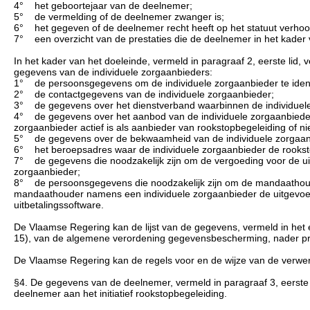
4° het geboortejaar van de deelnemer;
5° de vermelding of de deelnemer zwanger is;
6° het gegeven of de deelnemer recht heeft op het statuut verh
7° een overzicht van de prestaties die de deelnemer in het kader
In het kader van het doeleinde, vermeld in paragraaf 2, eerste lid, 
gegevens van de individuele zorgaanbieders:
1° de persoonsgegevens om de individuele zorgaanbieder te identi
2° de contactgegevens van de individuele zorgaanbieder;
3° de gegevens over het dienstverband waarbinnen de individuele
4° de gegevens over het aanbod van de individuele zorgaanbieder 
zorgaanbieder actief is als aanbieder van rookstopbegeleiding of nie
5° de gegevens over de bekwaamheid van de individuele zorgaan
6° het beroepsadres waar de individuele zorgaanbieder de rooksto
7° de gegevens die noodzakelijk zijn om de vergoeding voor de uitvo
zorgaanbieder;
8° de persoonsgegevens die noodzakelijk zijn om de mandaathouder
mandaathouder namens een individuele zorgaanbieder de uitgevoerd
uitbetalingssoftware.
De Vlaamse Regering kan de lijst van de gegevens, vermeld in het e
15), van de algemene verordening gegevensbescherming, nader pr
De Vlaamse Regering kan de regels voor en de wijze van de verwerk
§4. De gegevens van de deelnemer, vermeld in paragraaf 3, eerste 
deelnemer aan het initiatief rookstopbegeleiding.