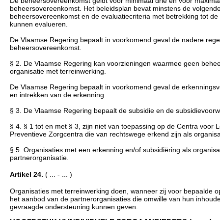
De beheersovereenkomst geldt voor minimaal drie en voor maximaal 
beheersovereenkomst. Het beleidsplan bevat minstens de volgende 
beheersovereenkomst en de evaluatiecriteria met betrekking tot d
kunnen evalueren.
De Vlaamse Regering bepaalt in voorkomend geval de nadere regels
beheersovereenkomst.
§ 2. De Vlaamse Regering kan voorzieningen waarmee geen beheers
organisatie met terreinwerking.
De Vlaamse Regering bepaalt in voorkomend geval de erkenningsvo
en intrekken van de erkenning.
§ 3. De Vlaamse Regering bepaalt de subsidie en de subsidievoorw
§ 4. § 1 tot en met § 3, zijn niet van toepassing op de Centra voor
Preventieve Zorgcentra die van rechtswege erkend zijn als organisa
§ 5. Organisaties met een erkenning en/of subsidiëring als organisa
partnerorganisatie.
Artikel 24.
( ... - ... )
Organisaties met terreinwerking doen, wanneer zij voor bepaalde 
het aanbod van de partnerorganisaties die omwille van hun inhoud
gevraagde ondersteuning kunnen geven.