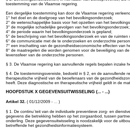
toestemming van de Vlaamse regering.
Een dergelijke toestemming kan door de Vlaamse regering verleend 
1° het doel en de doelgroep van het bevolkingsonderzoek;
2° de wetenschappelijke basis voor het opzetten van het bevolking
3° de mogelijke schadelijke gevolgen van het bevolkingsonderzoek;
4° de periode waarin het bevolkingsonderzoek is gepland;
5° de beschrijving van het bevolkingsonderzoek en van de ruimten 
6° de communicatie met de te onderzoeken en onderzochte person
7° een inschatting van de gezondheidseconomische effecten van h
8° de maatregelen die worden genomen voor de beveiliging van d
levenssfeer van de onderzochte personen.
§ 3. De Vlaamse regering kan aanvullende regels bepalen inzake h
§ 4. De toestemmingsvereiste, bedoeld in § 2, en de aanvullende r
therapeutische vrijheid van de beoefenaars van de gezondheidszorg
heeft. Deze diagnostische en therapeutische vrijheid geldt in de m
HOOFDSTUK X GEGEVENSUITWISSELING (... - ...)
Artikel 32.
( 01/12/2009 - ... )
§ 1. De continu´teit van de individuele preventieve zorg- en diens
gegevens die betrekking hebben op het zorgaanbod, tussen partnero
onderling. Deze gegevensuitwisseling is noodzakelijk voor de uitbo
betreffende het gezondheidsinformatiesysteem.