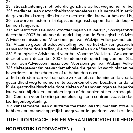
27° ...;
28° stresshantering: methode die gericht is op het wegnemen of be
29° toediener: een gezondheidszorgbeoefenaar als vermeld in artikel 
de gezondheidszorg, die door de overheid die daarvoor bevoegd is
30° verworven factoren: biologische eigenschappen die in de loop 
kunnen fungeren;
31° Adviescommissie voor Voorzieningen van Welzijn, Volksgezondhe
december 2007 houdende de oprichting van de Strategische Advies
Adviescommissie voor Voorzieningen van Welzijn, Volksgezondheid
32° Vlaamse gezondheidsdoelstelling: een op het vlak van gezondh
aanvaardbare doelstelling, die op initiatief van de Vlaamse reger
33° Strategische Adviesraad voor het Vlaamse Welzijns-, Gezondheid
decreet van 7 december 2007 houdende de oprichting van een Stra
en van een Adviescommissie voor Voorzieningen van Welzijn, Volk
34° ziektepreventie: preventiemethode die gebruikt wordt binnen he
bevorderen, te beschermen of te behouden door:
a) het optreden van welbepaalde ziekten of aandoeningen te voork
gezondheid weg te nemen of te beperken of door beschermende fac
b) de gezondheidsschade door ziekten of aandoeningen te beperken 
interventie bij ziekten, aandoeningen of de aanleg of het verhoogde 
35° Centrum voor Leerlingenbegeleiding : een centrum zoals bedoe
leerlingenbegeleiding;
36° kansarmoede: een duurzame toestand waarbij mensen zowel ma
hebben aan maatschappelijk hooggewaarde goederen zoals onderwij
TITEL II OPDRACHTEN EN VERANTWOORDELIJKHEDEN (..
HOOFDSTUK I OPDRACHTEN (... - ...)