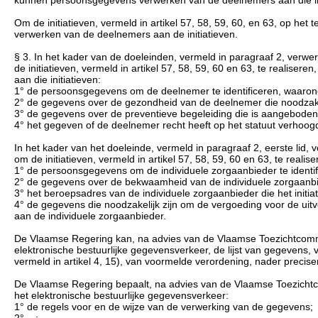
Om de initiatieven, vermeld in artikel 57, 58, 59, 60, en 63, op he
verwerken van de deelnemers aan de initiatieven.
§ 3. In het kader van de doeleinden, vermeld in paragraaf 2, ver
de initiatieven, vermeld in artikel 57, 58, 59, 60 en 63, te realis
aan die initiatieven:
1° de persoonsgegevens om de deelnemer te identificeren, waarond
2° de gegevens over de gezondheid van de deelnemer die noodzakelijk
3° de gegevens over de preventieve begeleiding die is aangeboden a
4° het gegeven of de deelnemer recht heeft op het statuut verhoo
In het kader van het doeleinde, vermeld in paragraaf 2, eerste lid
om de initiatieven, vermeld in artikel 57, 58, 59, 60 en 63, te real
1° de persoonsgegevens om de individuele zorgaanbieder te identif
2° de gegevens over de bekwaamheid van de individuele zorgaanb
3° het beroepsadres van de individuele zorgaanbieder die het initiatie
4° de gegevens die noodzakelijk zijn om de vergoeding voor de uitvoer
aan de individuele zorgaanbieder.
De Vlaamse Regering kan, na advies van de Vlaamse Toezichtcommiss
elektronische bestuurlijke gegevensverkeer, de lijst van gegevens, 
vermeld in artikel 4, 15), van voormelde verordening, nader precise
De Vlaamse Regering bepaalt, na advies van de Vlaamse Toezichtcom
het elektronische bestuurlijke gegevensverkeer:
1° de regels voor en de wijze van de verwerking van de gegevens;
2° ...;