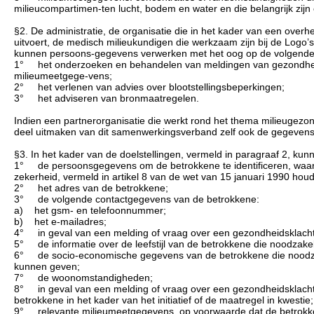
milieucompartimen-ten lucht, bodem en water en die belangrijk zijn
§2. De administratie, de organisatie die in het kader van een overheid
uitvoert, de medisch milieukundigen die werkzaam zijn bij de Logo
kunnen persoons-gegevens verwerken met het oog op de volgende
1° het onderzoeken en behandelen van meldingen van gezondheids
milieumeetgege-vens;
2° het verlenen van advies over blootstellingsbeperkingen;
3° het adviseren van bronmaatregelen.
Indien een partnerorganisatie die werkt rond het thema milieugez
deel uitmaken van dit samenwerkingsverband zelf ook de gegevens,
§3. In het kader van de doelstellingen, vermeld in paragraaf 2, 
1° de persoonsgegevens om de betrokkene te identificeren, waaron
zekerheid, vermeld in artikel 8 van de wet van 15 januari 1990 hou
2° het adres van de betrokkene;
3° de volgende contactgegevens van de betrokkene:
a) het gsm- en telefoonnummer;
b) het e-mailadres;
4° in geval van een melding of vraag over een gezondheidsklacht,
5° de informatie over de leefstijl van de betrokkene die noodzakel
6° de socio-economische gegevens van de betrokkene die noodzakel
kunnen geven;
7° de woonomstandigheden;
8° in geval van een melding of vraag over een gezondheidsklacht
betrokkene in het kader van het initiatief of de maatregel in kwestie;
9° relevante milieumeetgegevens, op voorwaarde dat de betrokken