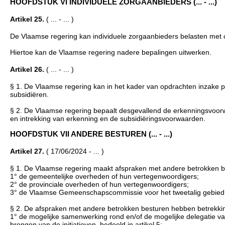
HOOFDSTUK VI INDIVIDUELE ZORGAANBIEDERS (... - ...)
Artikel 25.
( ... - ... )
De Vlaamse regering kan individuele zorgaanbieders belasten met 
Hiertoe kan de Vlaamse regering nadere bepalingen uitwerken.
Artikel 26.
( ... - ... )
§ 1. De Vlaamse regering kan in het kader van opdrachten inzake 
subsidiëren.
§ 2. De Vlaamse regering bepaalt desgevallend de erkenningsvoorw
en intrekking van erkenning en de subsidiëringsvoorwaarden.
HOOFDSTUK VII ANDERE BESTUREN (... - ...)
Artikel 27.
( 17/06/2024 - ... )
§ 1. De Vlaamse regering maakt afspraken met andere betrokken be
1° de gemeentelijke overheden of hun vertegenwoordigers;
2° de provinciale overheden of hun vertegenwoordigers;
3° de Vlaamse Gemeenschapscommissie voor het tweetalig gebied 
§ 2. De afspraken met andere betrokken besturen hebben betrekki
1° de mogelijke samenwerking rond en/of de mogelijke delegatie v
brengen van de initiatieven, bedoeld in artikel 5;