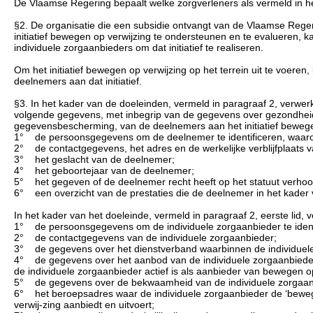
De Vlaamse Regering bepaalt welke zorgverleners als vermeld in he
§2. De organisatie die een subsidie ontvangt van de Vlaamse Reger
initiatief bewegen op verwijzing te ondersteunen en te evalueren,
individuele zorgaanbieders om dat initiatief te realiseren.
Om het initiatief bewegen op verwijzing op het terrein uit te voe
deelnemers aan dat initiatief.
§3. In het kader van de doeleinden, vermeld in paragraaf 2, verwer
volgende gegevens, met inbegrip van de gegevens over gezondheid,
gegevensbescherming, van de deelnemers aan het initiatief bewege
1° de persoonsgegevens om de deelnemer te identificeren, waaron
2° de contactgegevens, het adres en de werkelijke verblijfplaats 
3° het geslacht van de deelnemer;
4° het geboortejaar van de deelnemer;
5° het gegeven of de deelnemer recht heeft op het statuut verh
6° een overzicht van de prestaties die de deelnemer in het kader 
In het kader van het doeleinde, vermeld in paragraaf 2, eerste lid
1° de persoonsgegevens om de individuele zorgaanbieder te identi
2° de contactgegevens van de individuele zorgaanbieder;
3° de gegevens over het dienstverband waarbinnen de individuele
4° de gegevens over het aanbod van de individuele zorgaanbieder 
de individuele zorgaanbieder actief is als aanbieder van bewegen op 
5° de gegevens over de bekwaamheid van de individuele zorgaan
6° het beroepsadres waar de individuele zorgaanbieder de ‘bewege
verwij-zing aanbiedt en uitvoert;