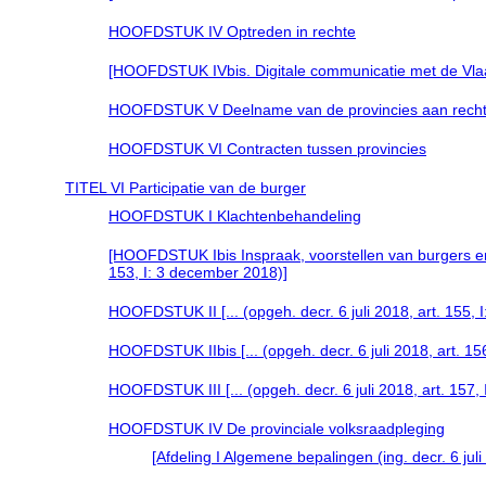
HOOFDSTUK IV Optreden in rechte
[HOOFDSTUK IVbis. Digitale communicatie met de Vlaams
HOOFDSTUK V Deelname van de provincies aan rech
HOOFDSTUK VI Contracten tussen provincies
TITEL VI Participatie van de burger
HOOFDSTUK I Klachtenbehandeling
[HOOFDSTUK Ibis Inspraak, voorstellen van burgers en v
153, I: 3 december 2018)]
HOOFDSTUK II [... (opgeh. decr. 6 juli 2018, art. 155,
HOOFDSTUK IIbis [... (opgeh. decr. 6 juli 2018, art. 15
HOOFDSTUK III [... (opgeh. decr. 6 juli 2018, art. 157,
HOOFDSTUK IV De provinciale volksraadpleging
[Afdeling I Algemene bepalingen (ing. decr. 6 jul