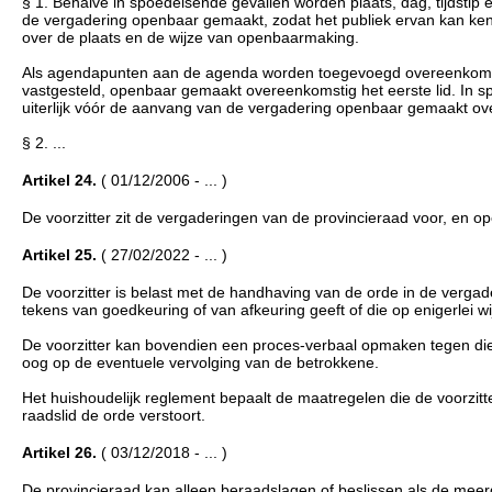
§ 1. Behalve in spoedeisende gevallen worden plaats, dag, tijdstip
de vergadering openbaar gemaakt, zodat het publiek ervan kan ke
over de plaats en de wijze van openbaarmaking.
Als agendapunten aan de agenda worden toegevoegd overeenkomstig 
vastgesteld, openbaar gemaakt overeenkomstig het eerste lid. In spo
uiterlijk vóór de aanvang van de vergadering openbaar gemaakt ove
§ 2. ...
Artikel 24.
( 01/12/2006 - ... )
De voorzitter zit de vergaderingen van de provincieraad voor, en op
Artikel 25.
( 27/02/2022 - ... )
De voorzitter is belast met de handhaving van de orde in de vergad
tekens van goedkeuring of van afkeuring geeft of die op enigerlei w
De voorzitter kan bovendien een proces-verbaal opmaken tegen di
oog op de eventuele vervolging van de betrokkene.
Het huishoudelijk reglement bepaalt de maatregelen die de voorzit
raadslid de orde verstoort.
Artikel 26.
( 03/12/2018 - ... )
De provincieraad kan alleen beraadslagen of beslissen als de meer