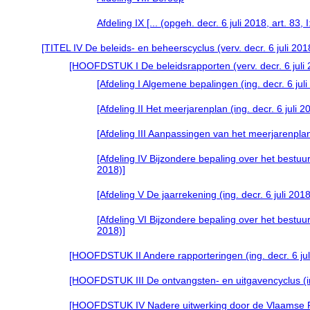
Afdeling IX [... (opgeh. decr. 6 juli 2018, art. 83
[TITEL IV De beleids- en beheerscyclus (verv. decr. 6 juli 201
[HOOFDSTUK I De beleidsrapporten (verv. decr. 6 juli 2
[Afdeling I Algemene bepalingen (ing. decr. 6 jul
[Afdeling II Het meerjarenplan (ing. decr. 6 juli 
[Afdeling III Aanpassingen van het meerjarenplan 
[Afdeling IV Bijzondere bepaling over het bestuurl
2018)]
[Afdeling V De jaarrekening (ing. decr. 6 juli 201
[Afdeling VI Bijzondere bepaling over het bestuurl
2018)]
[HOOFDSTUK II Andere rapporteringen (ing. decr. 6 juli
[HOOFDSTUK III De ontvangsten- en uitgavencyclus (ing.
[HOOFDSTUK IV Nadere uitwerking door de Vlaamse Rege