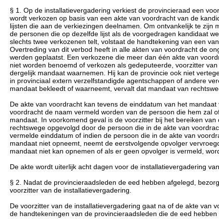
§ 1. Op de installatievergadering verkiest de provincieraad een voor
wordt verkozen op basis van een akte van voordracht van de kandi
lijsten die aan de verkiezingen deelnamen. Om ontvankelijk te zij
de personen die op dezelfde lijst als de voorgedragen kandidaat we
slechts twee verkozenen telt, volstaat de handtekening van een v
Overtreding van dit verbod heeft in alle akten van voordracht de onge
werden geplaatst. Een verkozene die meer dan één akte van voordra
niet worden benoemd of verkozen als gedeputeerde, voorzitter van 
dergelijk mandaat waarnemen. Hij kan de provincie ook niet vert
in provinciaal extern verzelfstandigde agentschappen of andere ver
mandaat bekleedt of waarneemt, vervalt dat mandaat van rechtsweg
De akte van voordracht kan tevens de einddatum van het mandaat v
voordracht de naam vermeld worden van de persoon die hem zal of 
mandaat. In voorkomend geval is de voorzitter bij het bereiken v
rechtswege opgevolgd door de persoon die in de akte van voordracht
vermelde einddatum of indien de persoon die in de akte van voordra
mandaat niet opneemt, neemt de eerstvolgende opvolger vervroegd h
mandaat niet kan opnemen of als er geen opvolger is vermeld, wor
De akte wordt uiterlijk acht dagen voor de installatievergadering va
§ 2. Nadat de provincieraadsleden de eed hebben afgelegd, bezorgt 
voorzitter van de installatievergadering.
De voorzitter van de installatievergadering gaat na of de akte van 
de handtekeningen van de provincieraadsleden die de eed hebben 