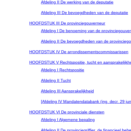
Afdeling II De werking van de deputatie
Afdeling III De bevoegdheden van de deputatie
HOOFDSTUK III De provinciegouverneur
Afdeling I De benoeming van de provinciegouve
Afdeling II De bevoegdheden van de provincieg
HOOFDSTUK IV De arrondissementscommissarissen
HOOFDSTUK V Rechtspositie, tucht en aansprakelijkh
Afdeling I Rechtspositie
Afdeling II Tucht
Afdeling III Aansprakelijkheid
[Afdeling IV Mandatendatabank (ing. decr. 29 juni
HOOFDSTUK VI De provinciale diensten
Afdeling I Algemene bepaling
Afdeling II De provinciegriffier, de financieel