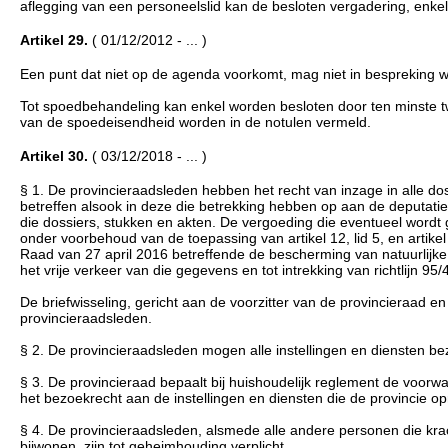
aflegging van een personeelslid kan de besloten vergadering, enke
Artikel 29.
( 01/12/2012 - ... )
Een punt dat niet op de agenda voorkomt, mag niet in bespreking 
Tot spoedbehandeling kan enkel worden besloten door ten minste 
van de spoedeisendheid worden in de notulen vermeld.
Artikel 30.
( 03/12/2018 - ... )
§ 1. De provincieraadsleden hebben het recht van inzage in alle do
betreffen alsook in deze die betrekking hebben op aan de deputati
die dossiers, stukken en akten. De vergoeding die eventueel wordt 
onder voorbehoud van de toepassing van artikel 12, lid 5, en artik
Raad van 27 april 2016 betreffende de bescherming van natuurlij
het vrije verkeer van die gegevens en tot intrekking van richtlijn
De briefwisseling, gericht aan de voorzitter van de provincieraad 
provincieraadsleden.
§ 2. De provincieraadsleden mogen alle instellingen en diensten be
§ 3. De provincieraad bepaalt bij huishoudelijk reglement de voorw
het bezoekrecht aan de instellingen en diensten die de provincie op
§ 4. De provincieraadsleden, alsmede alle andere personen die kra
bijwonen, zijn tot geheimhouding verplicht.