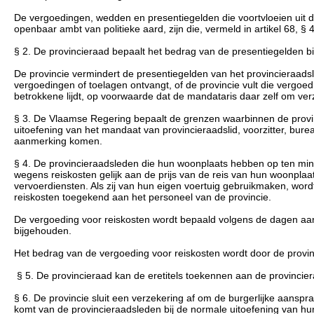
De vergoedingen, wedden en presentiegelden die voortvloeien uit 
openbaar ambt van politieke aard, zijn die, vermeld in artikel 68, § 4
§ 2. De provincieraad bepaalt het bedrag van de presentiegelden b
De provincie vermindert de presentiegelden van het provincieraadsl
vergoedingen of toelagen ontvangt, of de provincie vult die vergo
betrokkene lijdt, op voorwaarde dat de mandataris daar zelf om verzo
§ 3. De Vlaamse Regering bepaalt de grenzen waarbinnen de provi
uitoefening van het mandaat van provincieraadslid, voorzitter, burea
aanmerking komen.
§ 4. De provincieraadsleden die hun woonplaats hebben op ten mins
wegens reiskosten gelijk aan de prijs van de reis van hun woonplaa
vervoerdiensten. Als zij van hun eigen voertuig gebruikmaken, wordt
reiskosten toegekend aan het personeel van de provincie.
De vergoeding voor reiskosten wordt bepaald volgens de dagen aanwe
bijgehouden.
Het bedrag van de vergoeding voor reiskosten wordt door de provin
§ 5. De provincieraad kan de eretitels toekennen aan de provincie
§ 6. De provincie sluit een verzekering af om de burgerlijke aansprak
komt van de provincieraadsleden bij de normale uitoefening van h