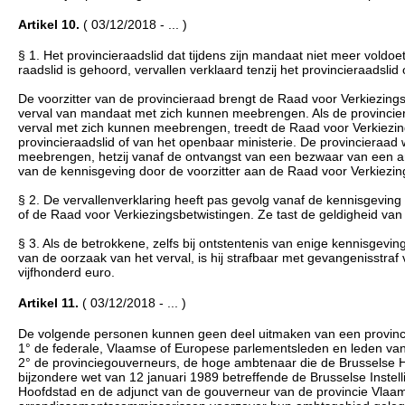
Artikel 10.
( 03/12/2018 - ... )
§ 1. Het provincieraadslid dat tijdens zijn mandaat niet meer vold
raadslid is gehoord, vervallen verklaard tenzij het provincieraadsli
De voorzitter van de provincieraad brengt de Raad voor Verkiezings
verval van mandaat met zich kunnen meebrengen. Als de provinciera
verval met zich kunnen meebrengen, treedt de Raad voor Verkiezings
provincieraadslid of van het openbaar ministerie. De provincieraad
meebrengen, hetzij vanaf de ontvangst van een bezwaar van een and
van de kennisgeving door de voorzitter aan de Raad voor Verkiezin
§ 2. De vervallenverklaring heeft pas gevolg vanaf de kennisgeving 
of de Raad voor Verkiezingsbetwistingen. Ze tast de geldigheid van
§ 3. Als de betrokkene, zelfs bij ontstentenis van enige kennisgeving
van de oorzaak van het verval, is hij strafbaar met gevangenisstraf
vijfhonderd euro.
Artikel 11.
( 03/12/2018 - ... )
De volgende personen kunnen geen deel uitmaken van een provinc
1° de federale, Vlaamse of Europese parlementsleden en leden va
2° de provinciegouverneurs, de hoge ambtenaar die de Brusselse Ho
bijzondere wet van 12 januari 1989 betreffende de Brusselse Instel
Hoofdstad en de adjunct van de gouverneur van de provincie Vlaa