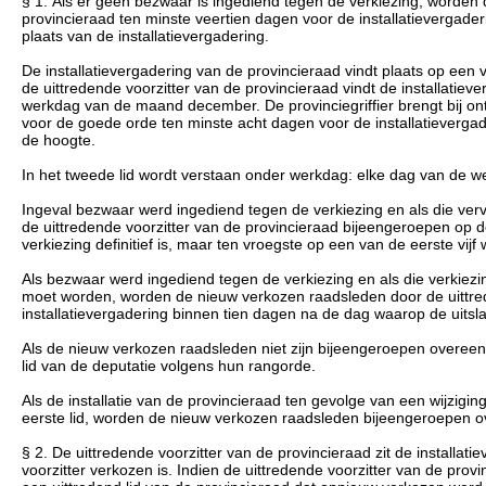
§ 1. Als er geen bezwaar is ingediend tegen de verkiezing, worden 
provincieraad ten minste veertien dagen voor de installatievergad
plaats van de installatievergadering.
De installatievergadering van de provincieraad vindt plaats op een
de uittredende voorzitter van de provincieraad vindt de installatiev
werkdag van de maand december. De provinciegriffier brengt bij ont
voor de goede orde ten minste acht dagen voor de installatieverg
de hoogte.
In het tweede lid wordt verstaan onder werkdag: elke dag van de w
Ingeval bezwaar werd ingediend tegen de verkiezing en als die ver
de uittredende voorzitter van de provincieraad bijeengeroepen op d
verkiezing definitief is, maar ten vroegste op een van de eerste vi
Als bezwaar werd ingediend tegen de verkiezing en als die verkiez
moet worden, worden de nieuw verkozen raadsleden door de uittred
installatievergadering binnen tien dagen na de dag waarop de uitslag
Als de nieuw verkozen raadsleden niet zijn bijeengeroepen overeenko
lid van de deputatie volgens hun rangorde.
Als de installatie van de provincieraad ten gevolge van een wijzigi
eerste lid, worden de nieuw verkozen raadsleden bijeengeroepen over
§ 2. De uittredende voorzitter van de provincieraad zit de installatie
voorzitter verkozen is. Indien de uittredende voorzitter van de prov