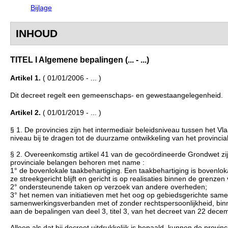
Bijlage
INHOUD
TITEL I Algemene bepalingen (... - ...)
Artikel 1.
( 01/01/2006 - ... )
Dit decreet regelt een gemeenschaps- en gewestaangelegenheid.
Artikel 2.
( 01/01/2019 - ... )
§ 1. De provincies zijn het intermediair beleidsniveau tussen het 
niveau bij te dragen tot de duurzame ontwikkeling van het provincia
§ 2. Overeenkomstig artikel 41 van de gecoördineerde Grondwet zij
provinciale belangen behoren met name :
1° de bovenlokale taakbehartiging. Een taakbehartiging is bovenlok
ze streekgericht blijft en gericht is op realisaties binnen de grenze
2° ondersteunende taken op verzoek van andere overheden;
3° het nemen van initiatieven met het oog op gebiedsgerichte same
samenwerkingsverbanden met of zonder rechtspersoonlijkheid, bin
aan de bepalingen van deel 3, titel 3, van het decreet van 22 dece
Alleen als dat bij decreet uitdrukkelijk is bepaald, kunnen de pro