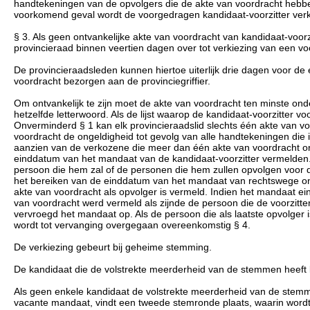
handtekeningen van de opvolgers die de akte van voordracht hebbe
voorkomend geval wordt de voorgedragen kandidaat-voorzitter verk
§ 3. Als geen ontvankelijke akte van voordracht van kandidaat-voorz
provincieraad binnen veertien dagen over tot verkiezing van een voo
De provincieraadsleden kunnen hiertoe uiterlijk drie dagen voor d
voordracht bezorgen aan de provinciegriffier.
Om ontvankelijk te zijn moet de akte van voordracht ten minste on
hetzelfde letterwoord. Als de lijst waarop de kandidaat-voorzitter 
Onverminderd § 1 kan elk provincieraadslid slechts één akte van vo
voordracht de ongeldigheid tot gevolg van alle handtekeningen die in
aanzien van de verkozene die meer dan één akte van voordracht on
einddatum van het mandaat van de kandidaat-voorzitter vermelden
persoon die hem zal of de personen die hem zullen opvolgen voor de
het bereiken van de einddatum van het mandaat van rechtswege on
akte van voordracht als opvolger is vermeld. Indien het mandaat ei
van voordracht werd vermeld als zijnde de persoon die de voorzitt
vervroegd het mandaat op. Als de persoon die als laatste opvolger 
wordt tot vervanging overgegaan overeenkomstig § 4.
De verkiezing gebeurt bij geheime stemming.
De kandidaat die de volstrekte meerderheid van de stemmen heeft be
Als geen enkele kandidaat de volstrekte meerderheid van de stem
vacante mandaat, vindt een tweede stemronde plaats, waarin word