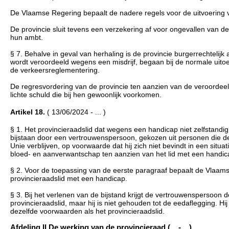
De Vlaamse Regering bepaalt de nadere regels voor de uitvoering 
De provincie sluit tevens een verzekering af voor ongevallen van 
hun ambt.
§ 7. Behalve in geval van herhaling is de provincie burgerrechtelij
wordt veroordeeld wegens een misdrijf, begaan bij de normale uito
de verkeersreglementering.
De regresvordering van de provincie ten aanzien van de veroordeel
lichte schuld die bij hen gewoonlijk voorkomen.
Artikel 18.
( 13/06/2024 - ... )
§ 1. Het provincieraadslid dat wegens een handicap niet zelfstandig
bijstaan door een vertrouwenspersoon, gekozen uit personen die de 
Unie verblijven, op voorwaarde dat hij zich niet bevindt in een situa
bloed- en aanverwantschap ten aanzien van het lid met een handicap,
§ 2. Voor de toepassing van de eerste paragraaf bepaalt de Vlaamse
provincieraadslid met een handicap.
§ 3. Bij het verlenen van de bijstand krijgt de vertrouwenspersoon d
provincieraadslid, maar hij is niet gehouden tot de eedaflegging. H
dezelfde voorwaarden als het provincieraadslid.
Afdeling II De werking van de provincieraad (... - ...)