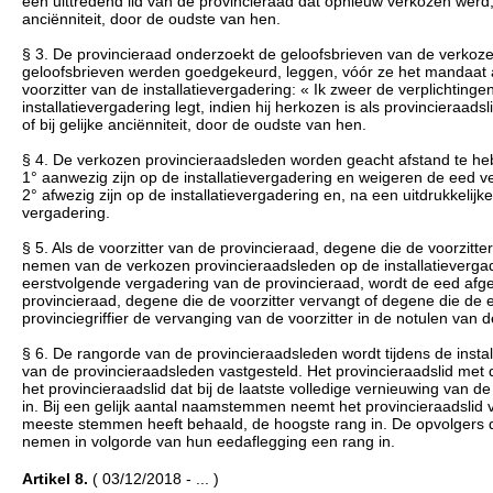
een uittredend lid van de provincieraad dat opnieuw verkozen werd, en
anciënniteit, door de oudste van hen.
§ 3. De provincieraad onderzoekt de geloofsbrieven van de verkoz
geloofsbrieven werden goedgekeurd, leggen, vóór ze het mandaat 
voorzitter van de installatievergadering: « Ik zweer de verplichtin
installatievergadering legt, indien hij herkozen is als provincieraad
of bij gelijke anciënniteit, door de oudste van hen.
§ 4. De verkozen provincieraadsleden worden geacht afstand te he
1° aanwezig zijn op de installatievergadering en weigeren de eed ve
2° afwezig zijn op de installatievergadering en, na een uitdrukkeli
vergadering.
§ 5. Als de voorzitter van de provincieraad, degene die de voorzitte
nemen van de verkozen provincieraadsleden op de installatievergaderi
eerstvolgende vergadering van de provincieraad, wordt de eed afg
provincieraad, degene die de voorzitter vervangt of degene die de 
provinciegriffier de vervanging van de voorzitter in de notulen van 
§ 6. De rangorde van de provincieraadsleden wordt tijdens de insta
van de provincieraadsleden vastgesteld. Het provincieraadslid met d
het provincieraadslid dat bij de laatste volledige vernieuwing van
in. Bij een gelijk aantal naamstemmen neemt het provincieraadslid va
meeste stemmen heeft behaald, de hoogste rang in. De opvolgers die
nemen in volgorde van hun eedaflegging een rang in.
Artikel 8.
( 03/12/2018 - ... )