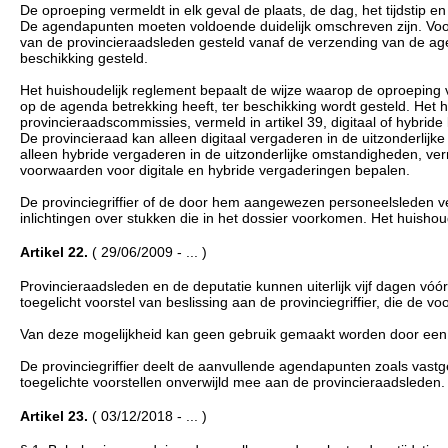
De oproeping vermeldt in elk geval de plaats, de dag, het tijdstip 
De agendapunten moeten voldoende duidelijk omschreven zijn. Voor 
van de provincieraadsleden gesteld vanaf de verzending van de age
beschikking gesteld.
Het huishoudelijk reglement bepaalt de wijze waarop de oproeping 
op de agenda betrekking heeft, ter beschikking wordt gesteld. Het h
provincieraadscommissies, vermeld in artikel 39, digitaal of hybri
De provincieraad kan alleen digitaal vergaderen in de uitzonderlij
alleen hybride vergaderen in de uitzonderlijke omstandigheden, ve
voorwaarden voor digitale en hybride vergaderingen bepalen.
De provinciegriffier of de door hem aangewezen personeelsleden v
inlichtingen over stukken die in het dossier voorkomen. Het huishou
Artikel 22.
( 29/06/2009 - ... )
Provincieraadsleden en de deputatie kunnen uiterlijk vijf dagen v
toegelicht voorstel van beslissing aan de provinciegriffier, die de v
Van deze mogelijkheid kan geen gebruik gemaakt worden door een in
De provinciegriffier deelt de aanvullende agendapunten zoals vast
toegelichte voorstellen onverwijld mee aan de provincieraadsleden.
Artikel 23.
( 03/12/2018 - ... )