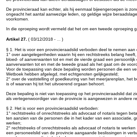
De provincieraad kan echter, als hij eenmaal bijeengeroepen is zon
ongeacht het aantal aanwezige leden, op geldige wijze beraadslag
voorkomen.
In die oproeping wordt vermeld dat het om een tweede oproeping g
Artikel 27.
( 03/12/2018 - ... )
§ 1. Het is voor een provincieraadslid verboden deel te nemen aa
1° over aangelegenheden waarin hij een rechtstreeks belang heeft, he
bloed- of aanverwanten tot en met de vierde graad een persoonlijk 
aanverwanten tot en met de tweede graad als het gaat om de voord
Voor de toepassing van deze bepaling worden personen die een verkl
Wetboek hebben afgelegd, met echtgenoten gelijkgesteld;
2° over de vaststelling of goedkeuring van het meerjarenplan, het 
is of waarvan hij tot het uitvoerend orgaan behoort.
Deze bepaling is niet van toepassing op het provincieraadslid dat z
als vertegenwoordiger van de provincie is aangewezen in andere r
§ 2. Het is voor een provincieraadslid verboden:
1° rechtstreeks of onrechtstreeks als advocaat of notaris tegen bet
ten aanzien van de personen die in het kader van een associatie, 
werken;
2° rechtstreeks of onrechtstreeks als advocaat of notaris te werken
een personeelslid van de provincie aangaande beslissingen in verba