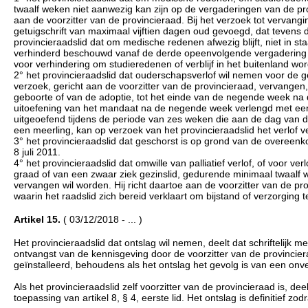
twaalf weken niet aanwezig kan zijn op de vergaderingen van de prov
aan de voorzitter van de provincieraad. Bij het verzoek tot verv
getuigschrift van maximaal vijftien dagen oud gevoegd, dat tevens
provincieraadslid dat om medische redenen afwezig blijft, niet in sta
verhinderd beschouwd vanaf de derde opeenvolgende vergadering waar
voor verhindering om studieredenen of verblijf in het buitenland wo
2° het provincieraadslid dat ouderschapsverlof wil nemen voor de geb
verzoek, gericht aan de voorzitter van de provincieraad, vervange
geboorte of van de adoptie, tot het einde van de negende week na d
uitoefening van het mandaat na de negende week verlengd met een d
uitgeoefend tijdens de periode van zes weken die aan de dag van d
een meerling, kan op verzoek van het provincieraadslid het verlo
3° het provincieraadslid dat geschorst is op grond van de overeenk
8 juli 2011.
4° het provincieraadslid dat omwille van palliatief verlof, of voor ve
graad of van een zwaar ziek gezinslid, gedurende minimaal twaalf 
vervangen wil worden. Hij richt daartoe aan de voorzitter van de pr
waarin het raadslid zich bereid verklaart om bijstand of verzorging
Artikel 15.
( 03/12/2018 - ... )
Het provincieraadslid dat ontslag wil nemen, deelt dat schriftelijk m
ontvangst van de kennisgeving door de voorzitter van de provincieraa
geïnstalleerd, behoudens als het ontslag het gevolg is van een onv
Als het provincieraadslid zelf voorzitter van de provincieraad is, de
toepassing van artikel 8, § 4, eerste lid. Het ontslag is definitief z