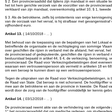
§ 2. Een provincieraadslid dat tijdens zijn mandaat in een situatie 
het tot hem gerichte verzoek van de voorzitter van de provincieraad
verklaard van zijn mandaat, overeenkomstig artikel 10, § 1, tweede l
§ 3. Als de betrokkene, zelfs bij ontstentenis van enige kennisgeving
van de oorzaak van het verval, is hij strafbaar met gevangenisstraf
vijfhonderd euro.
Artikel 13.
( 14/10/2018 - ... )
Met behoud van de toepassing van de bepalingen van het Lokaal en 
betreffende de organisatie en de rechtspleging van sommige Vlaam
over geschillen die rijzen in verband met de afstand, het verval, he
de provincieraad of gedeputeerde, geschillen die rijzen in verband
bestuurstaal bepaald in artikel 44, § 4, de verkiezing, benoeming,
provincieraad. De Raad voor Verkiezingsbetwistingen doet eveneens
waaraan een vertrouwenspersoon als vermeld in artikelen 18 en 68
om een beroep te kunnen doen op een vertrouwenspersoon.
Tegen de uitspraken van de Raad voor Verkiezingsbetwistingen, is 
de Raad van State. Dat beroep is niet schorsend. De hoofdgriffier
mee aan de betrokkene en aan de provincie in kwestie. De Raad van
wordt door de zorg van de hoofdgriffier onmiddellijk ter kennis ge
Artikel 14.
( 03/12/2018 - ... )
De provincieraad neemt akte van de verhindering van de volgende
1° het provincieraadslid dat om medische redenen, om studieredene