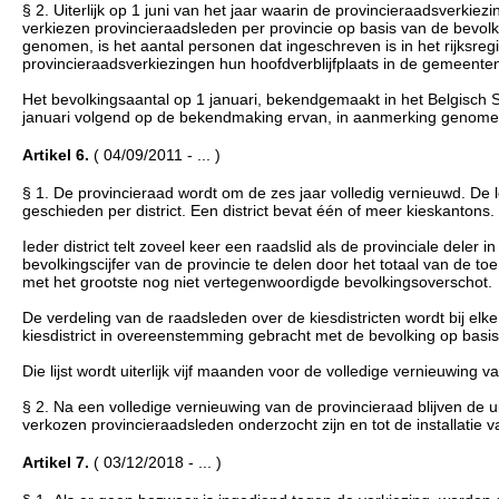
§ 2. Uiterlijk op 1 juni van het jaar waarin de provincieraadsverkiez
verkiezen provincieraadsleden per provincie op basis van de bevol
genomen, is het aantal personen dat ingeschreven is in het rijksregi
provincieraadsverkiezingen hun hoofdverblijfplaats in de gemeente
Het bevolkingsaantal op 1 januari, bekendgemaakt in het Belgisch S
januari volgend op de bekendmaking ervan, in aanmerking genomen a
Artikel 6.
( 04/09/2011 - ... )
§ 1. De provincieraad wordt om de zes jaar volledig vernieuwd. De 
geschieden per district. Een district bevat één of meer kieskantons.
Ieder district telt zoveel keer een raadslid als de provinciale deler 
bevolkingscijfer van de provincie te delen door het totaal van de t
met het grootste nog niet vertegenwoordigde bevolkingsoverschot.
De verdeling van de raadsleden over de kiesdistricten wordt bij el
kiesdistrict in overeenstemming gebracht met de bevolking op basis 
Die lijst wordt uiterlijk vijf maanden voor de volledige vernieuwin
§ 2. Na een volledige vernieuwing van de provincieraad blijven de u
verkozen provincieraadsleden onderzocht zijn en tot de installatie
Artikel 7.
( 03/12/2018 - ... )