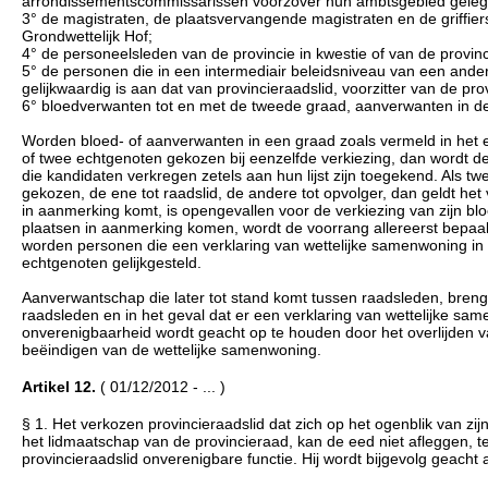
arrondissementscommissarissen voorzover hun ambtsgebied gelegen 
3° de magistraten, de plaatsvervangende magistraten en de griffier
Grondwettelijk Hof;
4° de personeelsleden van de provincie in kwestie of van de provin
5° de personen die in een intermediair beleidsniveau van een ande
gelijkwaardig is aan dat van provincieraadslid, voorzitter van de p
6° bloedverwanten tot en met de tweede graad, aanverwanten in de 
Worden bloed- of aanverwanten in een graad zoals vermeld in het ee
of twee echtgenoten gekozen bij eenzelfde verkiezing, dan wordt 
die kandidaten verkregen zetels aan hun lijst zijn toegekend. Als
gekozen, de ene tot raadslid, de andere tot opvolger, dan geldt het 
in aanmerking komt, is opengevallen voor de verkiezing van zijn b
plaatsen in aanmerking komen, wordt de voorrang allereerst bepaal
worden personen die een verklaring van wettelijke samenwoning in 
echtgenoten gelijkgesteld.
Aanverwantschap die later tot stand komt tussen raadsleden, breng
raadsleden en in het geval dat er een verklaring van wettelijke sa
onverenigbaarheid wordt geacht op te houden door het overlijden v
beëindigen van de wettelijke samenwoning.
Artikel 12.
( 01/12/2012 - ... )
§ 1. Het verkozen provincieraadslid dat zich op het ogenblik van zijn 
het lidmaatschap van de provincieraad, kan de eed niet afleggen, te
provincieraadslid onverenigbare functie. Hij wordt bijgevolg geac