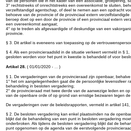
van de personen die in het kader van een associatie, groepering, 
3° rechtstreeks of onrechtstreeks een overeenkomst te sluiten, beh
verzelfstandigd agentschap, of deel te nemen aan een opdracht vo
behoeve van de provincie of de provinciaal extern verzelfstandigd
beroep doet op een door de provincie of een provinciaal extern ve
een overeenkomst aangaat;
4° op te treden als afgevaardigde of deskundige van een vakorgani
provincie.
§ 3. Dit artikel is eveneens van toepassing op de vertrouwenspersoo
§ 4. Als een provincieraadslid in de situatie verkeert vermeld in §
gesloten worden voor het punt in kwestie is behandeld of voor beslist
Artikel 28.
( 01/01/2020 - ... )
§ 1. De vergaderingen van de provincieraad zijn openbaar, behalve 
1° het om aangelegenheden gaat die de persoonlijke levenssfeer rak
behandeling in besloten vergadering;
2° de provincieraad met twee derde van de aanwezige leden en op ge
van de openbare orde of op grond van ernstige bezwaren tegen de
De vergaderingen over de beleidsrapporten, vermeld in artikel 141, 
§ 2. De besloten vergadering kan enkel plaatsvinden na de openbar
blijkt dat de behandeling van een punt in besloten vergadering mo
onderbroken. Als tijdens de besloten vergadering blijkt dat de be
punt opgenomen op de agenda van de eerstvolgende provincieraad. 