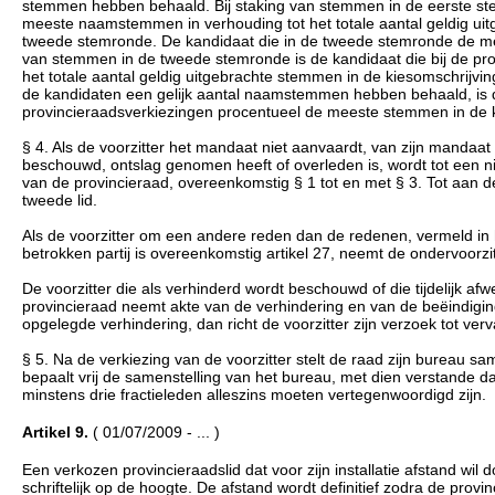
stemmen hebben behaald. Bij staking van stemmen in de eerste ste
meeste naamstemmen in verhouding tot het totale aantal geldig uit
tweede stemronde. De kandidaat die in de tweede stemronde de meer
van stemmen in de tweede stemronde is de kandidaat die bij de p
het totale aantal geldig uitgebrachte stemmen in de kiesomschrijvi
de kandidaten een gelijk aantal naamstemmen hebben behaald, is de
provincieraadsverkiezingen procentueel de meeste stemmen in de k
§ 4. Als de voorzitter het mandaat niet aanvaardt, van zijn mandaat 
beschouwd, ontslag genomen heeft of overleden is, wordt tot een n
van de provincieraad, overeenkomstig § 1 tot en met § 3. Tot aan
tweede lid.
Als de voorzitter om een andere reden dan de redenen, vermeld in het
betrokken partij is overeenkomstig artikel 27, neemt de ondervoorzit
De voorzitter die als verhinderd wordt beschouwd of die tijdelijk afwe
provincieraad neemt akte van de verhindering en van de beëindiging
opgelegde verhindering, dan richt de voorzitter zijn verzoek tot ve
§ 5. Na de verkiezing van de voorzitter stelt de raad zijn bureau s
bepaalt vrij de samenstelling van het bureau, met dien verstande d
minstens drie fractieleden alleszins moeten vertegenwoordigd zijn.
Artikel 9.
( 01/07/2009 - ... )
Een verkozen provincieraadslid dat voor zijn installatie afstand wil
schriftelijk op de hoogte. De afstand wordt definitief zodra de prov