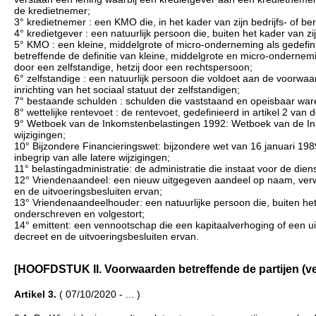
de kredietnemer;
3° kredietnemer : een KMO die, in het kader van zijn bedrijfs- of be
4° kredietgever : een natuurlijk persoon die, buiten het kader van zi
5° KMO : een kleine, middelgrote of micro-onderneming als gedef
betreffende de definitie van kleine, middelgrote en micro-ondernemi
door een zelfstandige, hetzij door een rechtspersoon;
6° zelfstandige : een natuurlijk persoon die voldoet aan de voorwaard
inrichting van het sociaal statuut der zelfstandigen;
7° bestaande schulden : schulden die vaststaand en opeisbaar wa
8° wettelijke rentevoet : de rentevoet, gedefinieerd in artikel 2 van
9° Wetboek van de Inkomstenbelastingen 1992: Wetboek van de Inko
wijzigingen;
10° Bijzondere Financieringswet: bijzondere wet van 16 januari 1
inbegrip van alle latere wijzigingen;
11° belastingadministratie: de administratie die instaat voor de die
12° Vriendenaandeel: een nieuw uitgegeven aandeel op naam, verwo
en de uitvoeringsbesluiten ervan;
13° Vriendenaandeelhouder: een natuurlijke persoon die, buiten het
onderschreven en volgestort;
14° emittent: een vennootschap die een kapitaalverhoging of een ui
decreet en de uitvoeringsbesluiten ervan.
[HOOFDSTUK II. Voorwaarden betreffende de partijen (verv. 
Artikel 3.
( 07/10/2020 - ... )