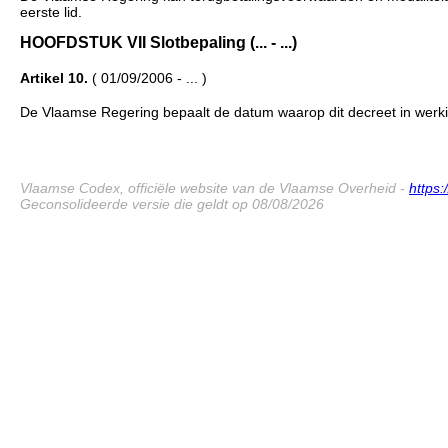
eerste lid.
HOOFDSTUK VII Slotbepaling (... - ...)
Artikel 10.
( 01/09/2006 - ... )
De Vlaamse Regering bepaalt de datum waarop dit decreet in werki
Vlaamse Codex, officiële website van de Vlaamse Overheid -
https
Geconsolideerde versie die geldt op 08/08/2026