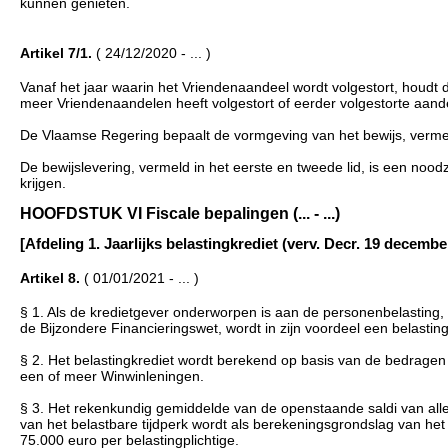
kunnen genieten.
Artikel 7/1.
( 24/12/2020 - ... )
Vanaf het jaar waarin het Vriendenaandeel wordt volgestort, houdt d
meer Vriendenaandelen heeft volgestort of eerder volgestorte aande
De Vlaamse Regering bepaalt de vormgeving van het bewijs, vermeld
De bewijslevering, vermeld in het eerste en tweede lid, is een nood
krijgen.
HOOFDSTUK VI Fiscale bepalingen (... - ...)
[Afdeling 1. Jaarlijks belastingkrediet (verv. Decr. 19 december 20
Artikel 8.
( 01/01/2021 - ... )
§ 1. Als de kredietgever onderworpen is aan de personenbelasting, 
de Bijzondere Financieringswet, wordt in zijn voordeel een belastin
§ 2. Het belastingkrediet wordt berekend op basis van de bedragen d
een of meer Winwinleningen.
§ 3. Het rekenkundig gemiddelde van de openstaande saldi van alle
van het belastbare tijdperk wordt als berekeningsgrondslag van he
75.000 euro per belastingplichtige.