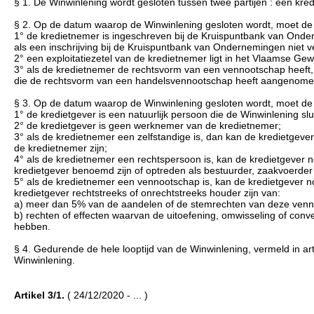
§ 1. De Winwinlening wordt gesloten tussen twee partijen : een kre
§ 2. Op de datum waarop de Winwinlening gesloten wordt, moet de
1° de kredietnemer is ingeschreven bij de Kruispuntbank van Onder
als een inschrijving bij de Kruispuntbank van Ondernemingen niet ver
2° een exploitatiezetel van de kredietnemer ligt in het Vlaamse Gew
3° als de kredietnemer de rechtsvorm van een vennootschap heeft, 
die de rechtsvorm van een handelsvennootschap heeft aangenomen
§ 3. Op de datum waarop de Winwinlening gesloten wordt, moet de
1° de kredietgever is een natuurlijk persoon die de Winwinlening slui
2° de kredietgever is geen werknemer van de kredietnemer;
3° als de kredietnemer een zelfstandige is, dan kan de kredietgev
de kredietnemer zijn;
4° als de kredietnemer een rechtspersoon is, kan de kredietgever
kredietgever benoemd zijn of optreden als bestuurder, zaakvoerder
5° als de kredietnemer een vennootschap is, kan de kredietgever 
kredietgever rechtstreeks of onrechtstreeks houder zijn van:
a) meer dan 5% van de aandelen of de stemrechten van deze venn
b) rechten of effecten waarvan de uitoefening, omwisseling of conve
hebben.
§ 4. Gedurende de hele looptijd van de Winwinlening, vermeld in art
Winwinlening.
Artikel 3/1.
( 24/12/2020 - ... )