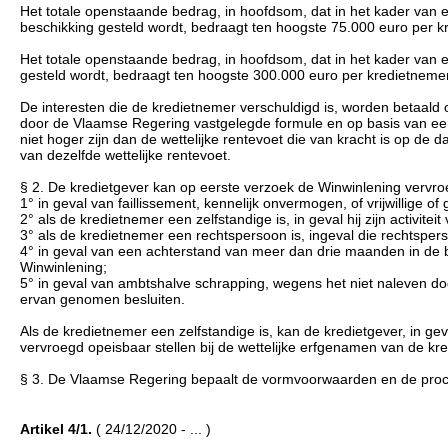
Het totale openstaande bedrag, in hoofdsom, dat in het kader van 
beschikking gesteld wordt, bedraagt ten hoogste 75.000 euro per kr
Het totale openstaande bedrag, in hoofdsom, dat in het kader van 
gesteld wordt, bedraagt ten hoogste 300.000 euro per kredietnemer
De interesten die de kredietnemer verschuldigd is, worden betaa
door de Vlaamse Regering vastgelegde formule en op basis van een
niet hoger zijn dan de wettelijke rentevoet die van kracht is op de
van dezelfde wettelijke rentevoet.
§ 2. De kredietgever kan op eerste verzoek de Winwinlening vervroe
1° in geval van faillissement, kennelijk onvermogen, of vrijwillige 
2° als de kredietnemer een zelfstandige is, in geval hij zijn activiteit 
3° als de kredietnemer een rechtspersoon is, ingeval die rechtsper
4° in geval van een achterstand van meer dan drie maanden in de b
Winwinlening;
5° in geval van ambtshalve schrapping, wegens het niet naleven do
ervan genomen besluiten.
Als de kredietnemer een zelfstandige is, kan de kredietgever, in ge
vervroegd opeisbaar stellen bij de wettelijke erfgenamen van de kr
§ 3. De Vlaamse Regering bepaalt de vormvoorwaarden en de proce
Artikel 4/1.
( 24/12/2020 - ... )