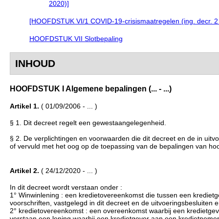
2020)]
[HOOFDSTUK VI/1 COVID-19-crisismaatregelen (ing. decr. 2 ok
HOOFDSTUK VII Slotbepaling
INHOUD
HOOFDSTUK I Algemene bepalingen (... - ...)
Artikel 1.
( 01/09/2006 - ... )
§ 1. Dit decreet regelt een gewestaangelegenheid.
§ 2. De verplichtingen en voorwaarden die dit decreet en de in u
of vervuld met het oog op de toepassing van de bepalingen van hoof
Artikel 2.
( 24/12/2020 - ... )
In dit decreet wordt verstaan onder :
1° Winwinlening : een kredietovereenkomst die tussen een krediet
voorschriften, vastgelegd in dit decreet en de uitvoeringsbesluiten e
2° kredietovereenkomst : een overeenkomst waarbij een kredietgeve
verstaan een lening waarbij een kredietgever aan een kredietnemer 