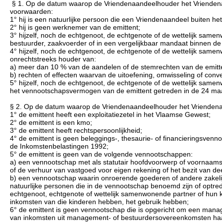
§ 1. Op de datum waarop de Vriendenaandeelhouder het Vriendenaa
voorwaarden:
1° hij is een natuurlijke persoon die een Vriendenaandeel buiten het 
2° hij is geen werknemer van de emittent;
3° hijzelf, noch de echtgenoot, de echtgenote of de wettelijk sam
bestuurder, zaakvoerder of in een vergelijkbaar mandaat binnen de 
4° hijzelf, noch de echtgenoot, de echtgenote of de wettelijk sam
onrechtstreeks houder van:
a) meer dan 10 % van de aandelen of de stemrechten van de emitt
b) rechten of effecten waarvan de uitoefening, omwisseling of conve
5° hijzelf, noch de echtgenoot, de echtgenote of de wettelijk same
het vennootschapsvermogen van de emittent getreden in de 24 maa
§ 2. Op de datum waarop de Vriendenaandeelhouder het Vriendenaan
1° de emittent heeft een exploitatiezetel in het Vlaamse Gewest;
2° de emittent is een kmo;
3° de emittent heeft rechtspersoonlijkheid;
4° de emittent is geen beleggings-, thesaurie- of financieringsvenno
de Inkomstenbelastingen 1992;
5° de emittent is geen van de volgende vennootschappen:
a) een vennootschap met als statutair hoofdvoorwerp of voornaamste
of de verhuur van vastgoed voor eigen rekening of het bezit van d
b) een vennootschap waarin onroerende goederen of andere zakelij
natuurlijke personen die in de vennootschap benoemd zijn of optre
echtgenoot, echtgenote of wettelijk samenwonende partner of hun k
inkomsten van die kinderen hebben, het gebruik hebben;
6° de emittent is geen vennootschap die is opgericht om een mana
van inkomsten uit management- of bestuurdersovereenkomsten haa