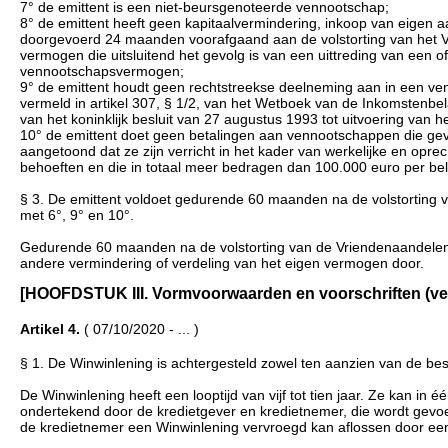
7° de emittent is een niet-beursgenoteerde vennootschap;
8° de emittent heeft geen kapitaalvermindering, inkoop van eigen 
doorgevoerd 24 maanden voorafgaand aan de volstorting van het V
vermogen die uitsluitend het gevolg is van een uittreding van een 
vennootschapsvermogen;
9° de emittent houdt geen rechtstreekse deelneming aan in een venn
vermeld in artikel 307, § 1/2, van het Wetboek van de Inkomstenbela
van het koninklijk besluit van 27 augustus 1993 tot uitvoering van
10° de emittent doet geen betalingen aan vennootschappen die geve
aangetoond dat ze zijn verricht in het kader van werkelijke en oprec
behoeften en die in totaal meer bedragen dan 100.000 euro per bela
§ 3. De emittent voldoet gedurende 60 maanden na de volstorting 
met 6°, 9° en 10°.
Gedurende 60 maanden na de volstorting van de Vriendenaandelen 
andere vermindering of verdeling van het eigen vermogen door.
[HOOFDSTUK III. Vormvoorwaarden en voorschriften (verv. d
Artikel 4.
( 07/10/2020 - ... )
§ 1. De Winwinlening is achtergesteld zowel ten aanzien van de be
De Winwinlening heeft een looptijd van vijf tot tien jaar. Ze kan in
ondertekend door de kredietgever en kredietnemer, die wordt gevo
de kredietnemer een Winwinlening vervroegd kan aflossen door een