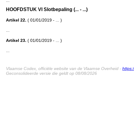
...
HOOFDSTUK VI Slotbepaling (... - ...)
Artikel 22.
( 01/01/2019 - ... )
...
Artikel 23.
( 01/01/2019 - ... )
...
Vlaamse Codex, officiële website van de Vlaamse Overheid -
https
Geconsolideerde versie die geldt op 08/08/2026