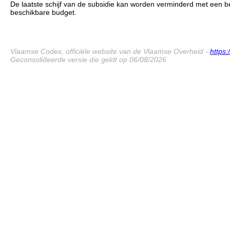
De laatste schijf van de subsidie kan worden verminderd met een b
beschikbare budget.
Vlaamse Codex, officiële website van de Vlaamse Overheid -
https
Geconsolideerde versie die geldt op 06/08/2026