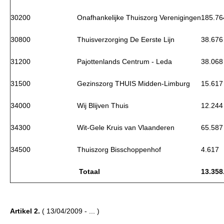
30200
Onafhankelijke Thuiszorg Verenigingen
185.76
30800
Thuisverzorging De Eerste Lijn
38.676
31200
Pajottenlands Centrum - Leda
38.068
31500
Gezinszorg THUIS Midden-Limburg
15.617
34000
Wij Blijven Thuis
12.244
34300
Wit-Gele Kruis van Vlaanderen
65.587
34500
Thuiszorg Bisschoppenhof
4.617
Totaal
13.358
Artikel 2.
( 13/04/2009 - ... )