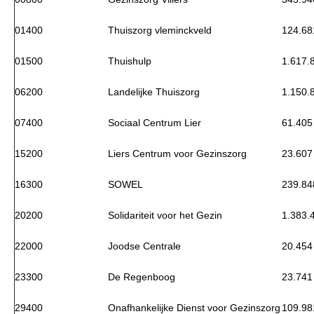
01400
Thuiszorg vleminckveld
124.68
01500
Thuishulp
1.617.
06200
Landelijke Thuiszorg
1.150.
07400
Sociaal Centrum Lier
61.405
15200
Liers Centrum voor Gezinszorg
23.607
16300
SOWEL
239.84
20200
Solidariteit voor het Gezin
1.383.
22000
Joodse Centrale
20.454
23300
De Regenboog
23.741
29400
Onafhankelijke Dienst voor Gezinszorg
109.98