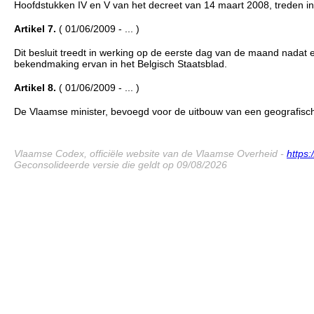
Hoofdstukken IV en V van het decreet van 14 maart 2008, treden in
Artikel 7.
( 01/06/2009 - ... )
Dit besluit treedt in werking op de eerste dag van de maand nadat e
bekendmaking ervan in het Belgisch Staatsblad.
Artikel 8.
( 01/06/2009 - ... )
De Vlaamse minister, bevoegd voor de uitbouw van een geografische i
Vlaamse Codex, officiële website van de Vlaamse Overheid -
https
Geconsolideerde versie die geldt op 09/08/2026