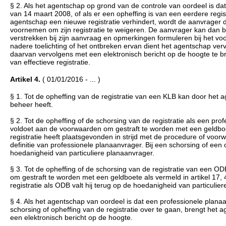
§ 2. Als het agentschap op grond van de controle van oordeel is dat 
van 14 maart 2008, of als er een opheffing is van een eerdere regi
agentschap een nieuwe registratie verhindert, wordt de aanvrager 
voornemen om zijn registratie te weigeren. De aanvrager kan dan b
verstrekken bij zijn aanvraag en opmerkingen formuleren bij het vo
nadere toelichting of het ontbreken ervan dient het agentschap ver
daarvan vervolgens met een elektronisch bericht op de hoogte te br
van effectieve registratie.
Artikel 4.
( 01/01/2016 - ... )
§ 1. Tot de opheffing van de registratie van een KLB kan door het a
beheer heeft.
§ 2. Tot de opheffing of de schorsing van de registratie als een pr
voldoet aan de voorwaarden om gestraft te worden met een geldboete
registratie heeft plaatsgevonden in strijd met de procedure of voor
definitie van professionele planaanvrager. Bij een schorsing of een 
hoedanigheid van particuliere planaanvrager.
§ 3. Tot de opheffing of de schorsing van de registratie van een 
om gestraft te worden met een geldboete als vermeld in artikel 17, 
registratie als ODB valt hij terug op de hoedanigheid van particulie
§ 4. Als het agentschap van oordeel is dat een professionele plan
schorsing of opheffing van de registratie over te gaan, brengt he
een elektronisch bericht op de hoogte.