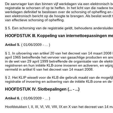
De aanvrager kan dan binnen vijf werkdagen via een elektronisch 
registratie te schorsen of op te heffen. In het licht van die nadere 
werkdagen definitief te beslissen over de schorsing of opheffing 
een elektronisch bericht op de hoogte te brengen. Als beslist wordt 
van effectieve schorsing of opheffing.
§ 5. Een schorsing van de registratie geldt, behoudens andersluid
HOOFDSTUK III. Koppeling van internettoepassingen met ver
Artikel 5.
( 01/06/2009 - ... )
§ 1. In uitvoering van artikel 20 van het decreet van 14 maart 20
april 1965 betreffende het vervoer van gasachtige producten en an
in de wet van 29 april 1999 betreffende de organisatie van de elektri
registreren en hun initiële KLB-zone invoeren en activeren, en wijz
vermeld in artikel 6 van het decreet van 14 maart 2008.
§ 2. Het KLIP wisselt voor de KLB die gebruik maakt van de mogelijk
registratie of invoering en activering van de initiële KLB-zone en de
HOOFDSTUK IV. Slotbepalingen (... - ...)
Artikel 6.
( 01/06/2009 - ... )
Hoofdstukken I, II, III, VI, VII, VIII, IX en X van het decreet van 14