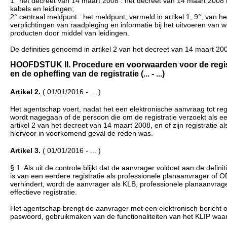
1° het decreet van 14 maart 2008 : het decreet van 14 maart 2008 
kabels en leidingen;
2° centraal meldpunt : het meldpunt, vermeld in artikel 1, 9°, van h
verplichtingen van raadpleging en informatie bij het uitvoeren van 
producten door middel van leidingen.
De definities genoemd in artikel 2 van het decreet van 14 maart 200
HOOFDSTUK II. Procedure en voorwaarden voor de registr
en de opheffing van de registratie (... - ...)
Artikel 2.
( 01/01/2016 - ... )
Het agentschap voert, nadat het een elektronische aanvraag tot regi
wordt nagegaan of de persoon die om de registratie verzoekt als ee
artikel 2 van het decreet van 14 maart 2008, en of zijn registratie
hiervoor in voorkomend geval de reden was.
Artikel 3.
( 01/01/2016 - ... )
§ 1. Als uit de controle blijkt dat de aanvrager voldoet aan de defin
is van een eerdere registratie als professionele planaanvrager of O
verhindert, wordt de aanvrager als KLB, professionele planaanvrag
effectieve registratie.
Het agentschap brengt de aanvrager met een elektronisch bericht op
paswoord, gebruikmaken van de functionaliteiten van het KLIP waar