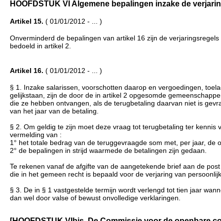
HOOFDSTUK VI Algemene bepalingen inzake de verjaring (..
Artikel 15.
( 01/01/2012 - ... )
Onverminderd de bepalingen van artikel 16 zijn de verjaringsreg
bedoeld in artikel 2.
Artikel 16.
( 01/01/2012 - ... )
§ 1. Inzake salarissen, voorschotten daarop en vergoedingen, toel
gelijkstaan, zijn de door de in artikel 2 opgesomde gemeenschap
die ze hebben ontvangen, als de terugbetaling daarvan niet is gevr
van het jaar van de betaling.
§ 2. Om geldig te zijn moet deze vraag tot terugbetaling ter kenni
vermelding van :
1° het totale bedrag van de teruggevraagde som met, per jaar, de 
2° de bepalingen in strijd waarmede de betalingen zijn gedaan.
Te rekenen vanaf de afgifte van de aangetekende brief aan de pos
die in het gemeen recht is bepaald voor de verjaring van persoonlij
§ 3. De in § 1 vastgestelde termijn wordt verlengd tot tien jaar w
dan wel door valse of bewust onvolledige verklaringen.
[HOOFDSTUK VIbis. De Commissie voor de openbare comptabilit