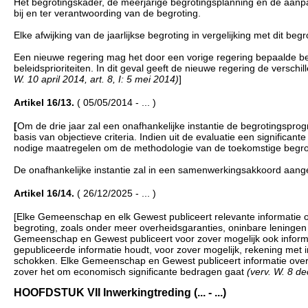
Het begrotingskader, de meerjarige begrotingsplanning en de aan
bij en ter verantwoording van de begroting.
Elke afwijking van de jaarlijkse begroting in vergelijking met dit b
Een nieuwe regering mag het door een vorige regering bepaalde b
beleidsprioriteiten. In dit geval geeft de nieuwe regering de versc
W. 10 april 2014, art. 8, I: 5 mei 2014)
]
Artikel 16/13.
( 05/05/2014 - ... )
[
Om de drie jaar zal een onafhankelijke instantie de begrotingspr
basis van objectieve criteria. Indien uit de evaluatie een signific
nodige maatregelen om de methodologie van de toekomstige begro
De onafhankelijke instantie zal in een samenwerkingsakkoord aan
Artikel 16/14.
( 26/12/2025 - ... )
[Elke Gemeenschap en elk Gewest publiceert relevante informatie o
begroting, zoals onder meer overheidsgaranties, oninbare leningen e
Gemeenschap en Gewest publiceert voor zover mogelijk ook informa
gepubliceerde informatie houdt, voor zover mogelijk, rekening met
schokken. Elke Gemeenschap en Gewest publiceert informatie over ov
zover het om economisch significante bedragen gaat
(verv. W. 8 d
HOOFDSTUK VII Inwerkingtreding (... - ...)