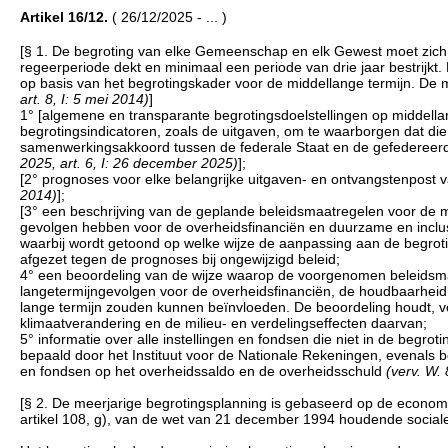
Artikel 16/12.
( 26/12/2025 - ... )
[§ 1. De begroting van elke Gemeenschap en elk Gewest moet zich i
regeerperiode dekt en minimaal een periode van drie jaar bestrijkt
op basis van het begrotingskader voor de middellange termijn. De
art. 8, I: 5 mei 2014)
]
1° [algemene en transparante begrotingsdoelstellingen op middella
begrotingsindicatoren, zoals de uitgaven, om te waarborgen dat die
samenwerkingsakkoord tussen de federale Staat en de gefedereer
2025, art. 6, I: 26 december 2025)
];
[2° prognoses voor elke belangrijke uitgaven- en ontvangstenpost v
2014)
];
[3° een beschrijving van de geplande beleidsmaatregelen voor de m
gevolgen hebben voor de overheidsfinanciën en duurzame en inclus
waarbij wordt getoond op welke wijze de aanpassing aan de begrotin
afgezet tegen de prognoses bij ongewijzigd beleid;
4° een beoordeling van de wijze waarop de voorgenomen beleidsmaa
langetermijngevolgen voor de overheidsfinanciën, de houdbaarheid
lange termijn zouden kunnen beïnvloeden. De beoordeling houdt, vo
klimaatverandering en de milieu- en verdelingseffecten daarvan;
5° informatie over alle instellingen en fondsen die niet in de begr
bepaald door het Instituut voor de Nationale Rekeningen, evenals
en fondsen op het overheidssaldo en de overheidsschuld
(verv. W.
[§ 2. De meerjarige begrotingsplanning is gebaseerd op de econom
artikel 108, g), van de wet van 21 december 1994 houdende sociale