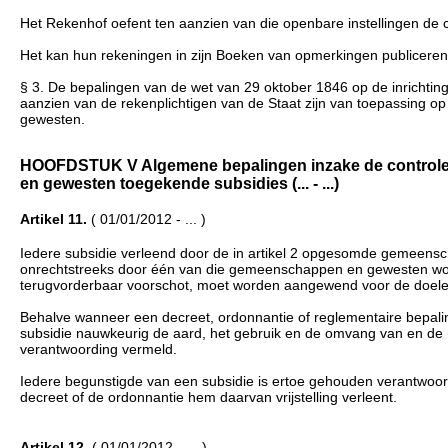
Het Rekenhof oefent ten aanzien van die openbare instellingen de co
Het kan hun rekeningen in zijn Boeken van opmerkingen publiceren
§ 3. De bepalingen van de wet van 29 oktober 1846 op de inrichting
aanzien van de rekenplichtigen van de Staat zijn van toepassing 
gewesten.
HOOFDSTUK V Algemene bepalingen inzake de controle 
en gewesten toegekende subsidies (... - ...)
Artikel 11.
( 01/01/2012 - ... )
Iedere subsidie verleend door de in artikel 2 opgesomde gemeensc
onrechtstreeks door één van die gemeenschappen en gewesten word
terugvorderbaar voorschot, moet worden aangewend voor de doelei
Behalve wanneer een decreet, ordonnantie of reglementaire bepalin
subsidie nauwkeurig de aard, het gebruik en de omvang van en de 
verantwoording vermeld.
Iedere begunstigde van een subsidie is ertoe gehouden verantwoor
decreet of de ordonnantie hem daarvan vrijstelling verleent.
Artikel 12.
( 01/01/2012 - ... )