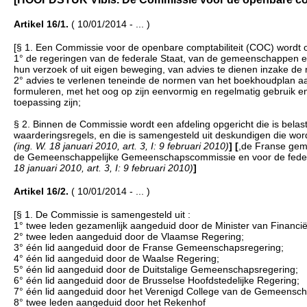
Artikel 16/1.
( 10/01/2014 - ... )
[§ 1. Een Commissie voor de openbare comptabiliteit (COC) wordt o
1° de regeringen van de federale Staat, van de gemeenschappe
hun verzoek of uit eigen beweging, van advies te dienen inzake de
2° advies te verlenen teneinde de normen van het boekhoudplan a
formuleren, met het oog op zijn eenvormig en regelmatig gebruik e
toepassing zijn;
§ 2. Binnen de Commissie wordt een afdeling opgericht die is bela
waarderingsregels, en die is samengesteld uit deskundigen die 
(ing. W. 18 januari 2010, art. 3, I: 9 februari 2010)
]
[
,de Franse ge
de Gemeenschappelijke Gemeenschapscommissie en voor de federale
18 januari 2010, art. 3, I: 9 februari 2010)
]
Artikel 16/2.
( 10/01/2014 - ... )
[§ 1. De Commissie is samengesteld uit :
1° twee leden gezamenlijk aangeduid door de Minister van Financië
2° twee leden aangeduid door de Vlaamse Regering;
3° één lid aangeduid door de Franse Gemeenschapsregering;
4° één lid aangeduid door de Waalse Regering;
5° één lid aangeduid door de Duitstalige Gemeenschapsregering;
6° één lid aangeduid door de Brusselse Hoofdstedelijke Regering;
7° één lid aangeduid door het Verenigd College van de Gemeens
8° twee leden aangeduid door het Rekenhof