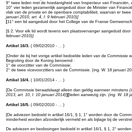
9° twee leden met de hoedanigheid van Inspecteur van Financiën, 
10° vier leden gezamenlijk aangeduid door de Minister van Financi
vlak van de private en de openbare comptabiliteit, waarvan er twe
januari 2010, art. 4, I: 9 februari 2010)]
[
11° een lid aangeduid door het College van de Franse Gemeens
[§ 2. Voor elk lid wordt tevens een plaatsvervanger aangeduid door 
februari 2010)]
Artikel 16/3.
( 09/02/2010 - ... )
[Onder de bij het vorige artikel bedoelde leden van de Commissie 
Begroting door de Koning benoemd :
1° de voorzitter van de Commissie;
2° de twee vicevoorzitters van de Commissie. (ing. W. 18 januari 2010
Artikel 16/4.
( 10/01/2014 - ... )
[De Commissie beraadslaagt alleen dan geldig wanneer minstens
(
2013, art. 10, I: 10 januari 2014)
]
[
leden aanwezig zijn.
(ing. W. 18 j
Artikel 16/5.
( 09/02/2010 - ... )
[De adviezen bedoeld in artikel 16/1, § 1, 1° worden door de Com
minderheid worden afzonderlijk vermeld en als bijlage bij de verst
De adviezen en beslissingen bedoeld in artikel 16/1, § 1, 2° word