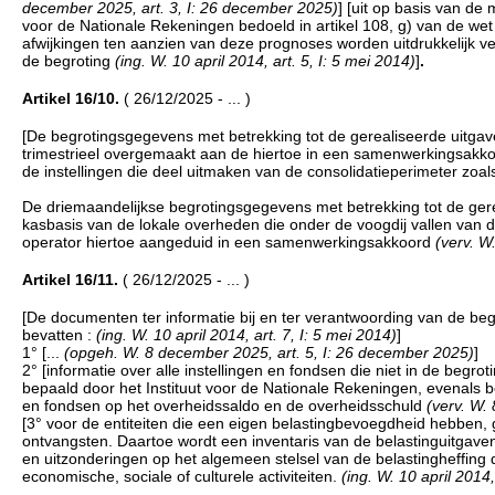
december 2025, art. 3, I: 26 december 2025)
] [uit op basis van d
voor de Nationale Rekeningen bedoeld in artikel 108, g) van de w
afwijkingen ten aanzien van deze prognoses worden uitdrukkelijk v
de begroting
(ing. W. 10 april 2014, art. 5, I: 5 mei 2014)
]
.
Artikel 16/10.
( 26/12/2025 - ... )
[De begrotingsgegevens met betrekking tot de gerealiseerde uitga
trimestrieel overgemaakt aan de hiertoe in een samenwerkingsakko
de instellingen die deel uitmaken van de consolidatieperimeter zoal
De driemaandelijkse begrotingsgegevens met betrekking tot de gere
kasbasis van de lokale overheden die onder de voogdij vallen va
operator hiertoe aangeduid in een samenwerkingsakkoord
(verv. W
Artikel 16/11.
( 26/12/2025 - ... )
[De documenten ter informatie bij en ter verantwoording van de 
bevatten :
(ing. W. 10 april 2014, art. 7, I: 5 mei 2014)
]
1° [...
(opgeh. W. 8 december 2025, art. 5, I: 26 december 2025)
]
2° [informatie over alle instellingen en fondsen die niet in de beg
bepaald door het Instituut voor de Nationale Rekeningen, evenals
en fondsen op het overheidssaldo en de overheidsschuld
(verv. W.
[3° voor de entiteiten die een eigen belastingbevoegdheid hebben, 
ontvangsten. Daartoe wordt een inventaris van de belastinguitgave
en uitzonderingen op het algemeen stelsel van de belastingheffing d
economische, sociale of culturele activiteiten.
(ing. W. 10 april 2014,