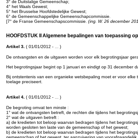
3° de Duitstalige Gemeenschap;
4° het Waals Gewest;
5° het Brusselse Hoofdstedelijke Gewest;
6° de Gemeenschappelijke Gemeenschapcommissie.
[7° de Franse Gemeenschapscommissie.
(ing. W. 26 december 2013
HOOFDSTUK II Algemene bepalingen van toepassing op de 
Artikel 3.
( 01/01/2012 - ... )
De ontvangsten en de uitgaven worden voor elk begrotingsjaar gera
Het begrotingsjaar begint op 1 januari en eindigt op 31 december 
Bij ontstentenis van een organieke wetsbepaling moet er voor elke 
toelage preciseert.
Artikel 4.
( 01/01/2012 - ... )
De begroting omvat ten minste :
1° wat de ontvangsten betreft, de rechten die tijdens het begrotin
2° wat de uitgaven betreft :
a) de kredieten tot beloop waarvan bedragen tijdens het begrotings
worden gesloten ten laste van de gemeenschap of het gewest;
b) de kredieten tot beloop waarvan bedragen tijdens het begroting
gemeenschap of het gewest, ter aanzuivering van voorafgaandelijk 