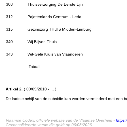
308
Thuisverzorging De Eerste Lijn
312
Pajottenlands Centrum - Leda
315
Gezinszorg THUIS Midden-Limburg
340
Wij Blijven Thuis
343
Wit-Gele Kruis van Vlaanderen
Totaal
Artikel 2.
( 09/09/2010 - ... )
De laatste schijf van de subsidie kan worden verminderd met een b
Vlaamse Codex, officiële website van de Vlaamse Overheid -
https
Geconsolideerde versie die geldt op 06/08/2026