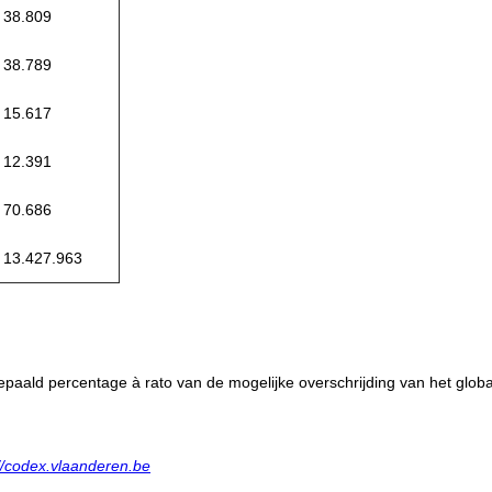
38.809
38.789
15.617
12.391
70.686
13.427.963
epaald percentage à rato van de mogelijke overschrijding van het glob
://codex.vlaanderen.be