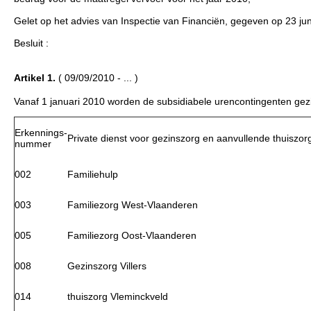
Gelet op het advies van Inspectie van Financiën, gegeven op 23 jun
Besluit :
Artikel 1.
( 09/09/2010 - ... )
Vanaf 1 januari 2010 worden de subsidiabele urencontingenten gezin
Erkennings-
Private dienst voor gezinszorg en aanvullende thuiszor
nummer
002
Familiehulp
003
Familiezorg West-Vlaanderen
005
Familiezorg Oost-Vlaanderen
008
Gezinszorg Villers
014
thuiszorg Vleminckveld