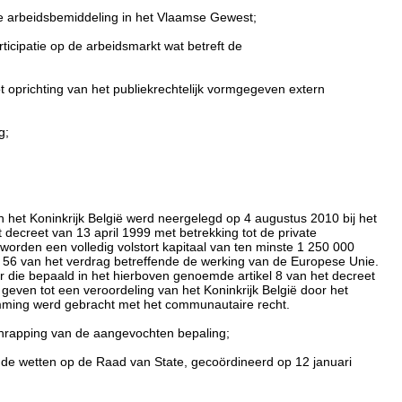
ate arbeidsbemiddeling in het Vlaamse Gewest;
icipatie op de arbeidsmarkt wat betreft de
ot oprichting van het publiekrechtelijk vormgegeven extern
g;
et Koninkrijk België werd neergelegd op 4 augustus 2010 bij het
 decreet van 13 april 1999 met betrekking tot de private
orden een volledig volstort kapitaal van ten minste 1 250 000
 en 56 van het verdrag betreffende de werking van de Europese Unie.
 die bepaald in het hierboven genoemde artikel 8 van het decreet
geven tot een veroordeling van het Koninkrijk België door het
temming werd gebracht met het communautaire recht.
schrapping van de aangevochten bepaling;
n de wetten op de Raad van State, gecoördineerd op 12 januari