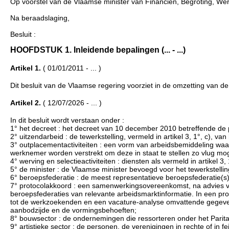
Op voorstel van de Vlaamse minister van Financiën, Begroting, Wer
Na beraadslaging,
Besluit :
HOOFDSTUK 1. Inleidende bepalingen (... - ...)
Artikel 1.
( 01/01/2011 - ... )
Dit besluit van de Vlaamse regering voorziet in de omzetting van 
Artikel 2.
( 12/07/2026 - ... )
In dit besluit wordt verstaan onder :
1° het decreet : het decreet van 10 december 2010 betreffende de 
2° uitzendarbeid : de tewerkstelling, vermeld in artikel 3, 1°, c), van
3° outplacementactiviteiten : een vorm van arbeidsbemiddeling wa
werknemer worden verstrekt om deze in staat te stellen zo vlug moge
4° werving en selectieactiviteiten : diensten als vermeld in artikel 3,
5° de minister : de Vlaamse minister bevoegd voor het tewerkstellin
6° beroepsfederatie : de meest representatieve beroepsfederatie(s)
7° protocolakkoord : een samenwerkingsovereenkomst, na advies va
beroepsfederaties van relevante arbeidsmarktinformatie. In een 
tot de werkzoekenden en een vacature-analyse omvattende gegevens m
aanbodzijde en de vormingsbehoeften;
8° bouwsector : de ondernemingen die ressorteren onder het Parita
9° artistieke sector : de personen, de verenigingen in rechte of in f