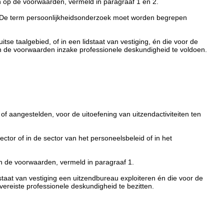
n op de voorwaarden, vermeld in paragraaf 1 en 2.
. De term persoonlijkheidsonderzoek moet worden begrepen
se taalgebied, of in een lidstaat van vestiging, én die voor de
an de voorwaarden inzake professionele deskundigheid te voldoen.
 of aangestelden, voor de uitoefening van uitzendactiviteiten ten
ctor of in de sector van het personeelsbeleid of in het
an de voorwaarden, vermeld in paragraaf 1.
staat van vestiging een uitzendbureau exploiteren én die voor de
vereiste professionele deskundigheid te bezitten.