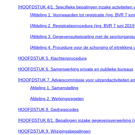
[HOOFDSTUK 4/1. Specifieke bepalingen inzake activiteiten van
[Afdeling 1. Voorwaarden tot registratie (ing. BVR 7 juni 
[Afdeling 2. Registratieprocedure (ing. BVR 7 juni 2019, 
[Afdeling 3. Gegevensuitwisseling met de sportorganisati
[Afdeling 4. Procedure voor de schorsing of intrekking v
HOOFDSTUK 5. Klachtenprocedure
HOOFDSTUK 6. Samenwerking private en publieke bureaus
[HOOFDSTUK 7. Adviescommissie voor uitzendactiviteiten en act
Afdeling 1. Samenstelling
Afdeling 2. Werkingsregelen
HOOFDSTUK 8. Gedragscodes
[HOOFDSTUK 8/1. Bepalingen inzake gegevensverwerking (ing. 
HOOFDSTUK 9. Wijzigingsbepalingen