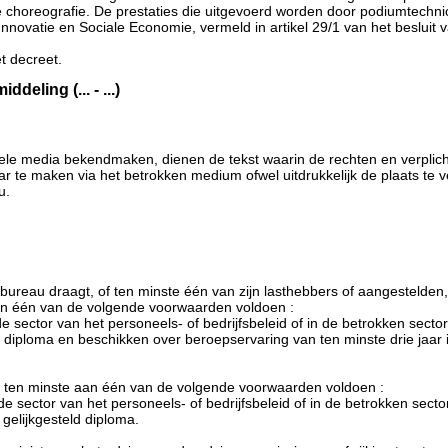
 de choreografie. De prestaties die uitgevoerd worden door podiumtechn
novatie en Sociale Economie, vermeld in artikel 29/1 van het besluit 
t decreet.
ling (... - ...)
uele media bekendmaken, dienen de tekst waarin de rechten en verpli
nbaar te maken via het betrokken medium ofwel uitdrukkelijk de plaats te
u.
 bureau draagt, of ten minste één van zijn lasthebbers of aangestelde
e aan één van de volgende voorwaarden voldoen :
e sector van het personeels- of bedrijfsbeleid of in de betrokken sector
diploma en beschikken over beroepservaring van ten minste drie jaar in
oet ten minste aan één van de volgende voorwaarden voldoen :
e sector van het personeels- of bedrijfsbeleid of in de betrokken secto
gelijkgesteld diploma.