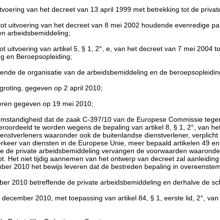
itvoering van het decreet van 13 april 1999 met betrekking tot de priv
ot uitvoering van het decreet van 8 mei 2002 houdende evenredige part
en arbeidsbemiddeling;
 uitvoering van artikel 5, § 1, 2°, e, van het decreet van 7 mei 2004 t
g en Beroepsopleiding;
dende de organisatie van de arbeidsbemiddeling en de beroepsopleidin
roting, gegeven op 2 april 2010;
eren gegeven op 19 mei 2010;
mstandigheid dat de zaak C-397/10 van de Europese Commissie tegen h
eroordeeld te worden wegens de bepaling van artikel 8, § 1, 2°, van het
stverleners waaronder ook de buitenlandse dienstverlener, verplicht w
je verkeer van diensten in de Europese Unie, meer bepaald artikelen 49
nde de private arbeidsbemiddeling vervangen de voorwaarden waaronder
. Het niet tijdig aannemen van het ontwerp van decreet zal aanleiding 
vember 2010 het bewijs leveren dat de bestreden bepaling in overeens
ember 2010 betreffende de private arbeidsbemiddeling en derhalve de 
december 2010, met toepassing van artikel 84, § 1, eerste lid, 2°, va