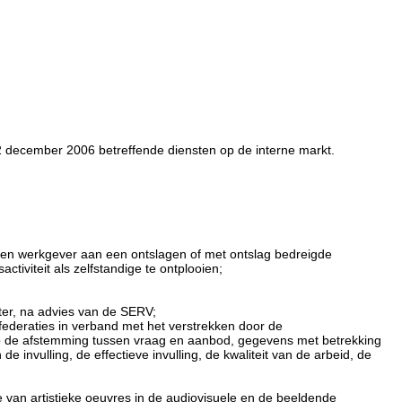
2 december 2006 betreffende diensten op de interne markt.
 een werkgever aan een ontslagen of met ontslag bedreigde
tiviteit als zelfstandige te ontplooien;
ster, na advies van de SERV;
ederaties in verband met het verstrekken door de
op de afstemming tussen vraag en aanbod, gegevens met betrekking
nvulling, de effectieve invulling, de kwaliteit van de arbeid, de
tie van artistieke oeuvres in de audiovisuele en de beeldende