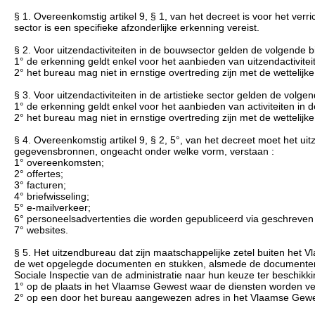
§ 1. Overeenkomstig artikel 9, § 1, van het decreet is voor het verri
sector is een specifieke afzonderlijke erkenning vereist.
§ 2. Voor uitzendactiviteiten in de bouwsector gelden de volgende
1° de erkenning geldt enkel voor het aanbieden van uitzendactivit
2° het bureau mag niet in ernstige overtreding zijn met de wettelij
§ 3. Voor uitzendactiviteiten in de artistieke sector gelden de vol
1° de erkenning geldt enkel voor het aanbieden van activiteiten in de
2° het bureau mag niet in ernstige overtreding zijn met de wettelijk
§ 4. Overeenkomstig artikel 9, § 2, 5°, van het decreet moet het
gegevensbronnen, ongeacht onder welke vorm, verstaan :
1° overeenkomsten;
2° offertes;
3° facturen;
4° briefwisseling;
5° e-mailverkeer;
6° personeelsadvertenties die worden gepubliceerd via geschreven 
7° websites.
§ 5. Het uitzendbureau dat zijn maatschappelijke zetel buiten het 
de wet opgelegde documenten en stukken, alsmede de documenten e
Sociale Inspectie van de administratie naar hun keuze ter beschikk
1° op de plaats in het Vlaamse Gewest waar de diensten worden ver
2° op een door het bureau aangewezen adres in het Vlaamse Gewe