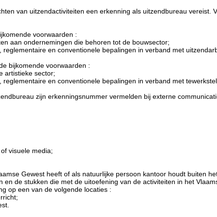
chten van uitzendactiviteiten een erkenning als uitzendbureau vereist. V
 bijkomende voorwaarden :
eiten aan ondernemingen die behoren tot de bouwsector;
ke, reglementaire en conventionele bepalingen in verband met uitzendar
gende bijkomende voorwaarden :
 artistieke sector;
e, reglementaire en conventionele bepalingen in verband met tewerkstelli
 uitzendbureau zijn erkenningsnummer vermelden bij externe communic
of visuele media;
Vlaamse Gewest heeft of als natuurlijke persoon kantoor houdt buiten h
n de stukken die met de uitoefening van de activiteiten in het Vlaa
ing op een van de volgende locaties :
richt;
st.