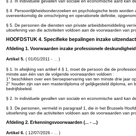
§ 3. In individuele gevallen van sociale en economische aard kan d
§ 4. Persoonlijkheidsonderzoeken en psychologische tests worden 
overeenkomstig de omschrijving en operationele definitie, opgenomen 
§ 5. De personen die diensten van private arbeidsbemiddeling verric
uitoefening van die activiteiten voldoen aan de voorwaarden van pr
HOOFDSTUK 4. Specifieke bepalingen inzake uitzendactivitei
Afdeling 1. Voorwaarden inzake professionele deskundigheid (..
Artikel 5.
( 01/01/2011 - ... )
§ 1. In afwijking van artikel 4 § 1, moet de persoon die de professi
minste aan één van de volgende voorwaarden voldoen :
1° beschikken over een beroepservaring van ten minste drie jaar 
2° houder zijn van een masterdiploma of gelijkgesteld diploma, en b
bedrijfsbeleid.
§ 2. In individuele gevallen van sociale en economische aard kan 
§ 3. De personen, vermeld in paragraaf 1, die in het Brussels Hoofd
uitoefening van die activiteiten voldoen aan de voorwaarden van pro
Afdeling 2. Erkenningsvoorwaarden (... - ...)
Artikel 6.
( 12/07/2026 - ... )