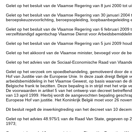
Gelet op het besluit van de Vlaamse Regering van 8 juni 2000 tot u
Gelet op het besluit van de Vlaamse Regering van 30 januari 2004 t
beroepskeuzevoorlichting, beroepsopleiding, loopbaanbegeleiding 
Gelet op het besluit van de Vlaamse Regering van 6 februari 2009 tot
verzelfstandigd agentschap Vlaamse Dienst voor Arbeidsbemiddelin
Gelet op het besluit van de Vlaamse Regering van 5 juni 2009 hou
Gelet op het akkoord van de Vlaamse minister, bevoegd voor de beg
Gelet op het advies van de Sociaal-Economische Raad van Vlaand
Gelet op het verzoek om spoedbehandeling, gemotiveerd door de o
Hof van Justitie van de Europese Unie. In deze zaak dreigt België v
arbeidsbemiddeling in het Vlaamse Gewest, op basis waarvan de dien
Belgische frank te bezitten. Deze bepaling is in strijd met het vri
De voorwaarden in artikel 5 van het ontwerp van decreet betreffe
van 13 april 1999. Hierbij wordt de aangevochten bepaling geschrapt
Europese Hof van justitie. Het Koninkrijk België moet voor 26 no
Dit besluit regelt de inwerkingtreding van het decreet van 10 dec
Gelet op het advies 48.975/1 van de Raad Van State, gegeven op 2 
1973;