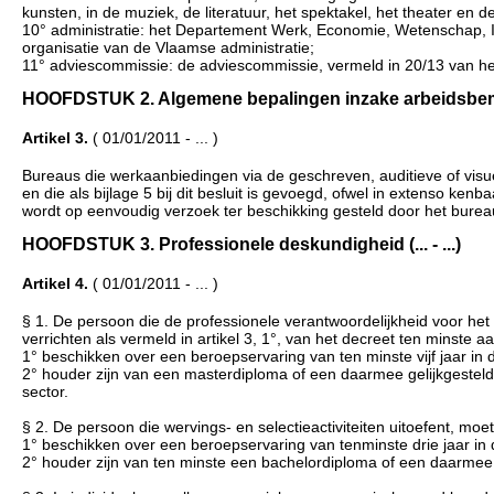
kunsten, in de muziek, de literatuur, het spektakel, het theater en
10° administratie: het Departement Werk, Economie, Wetenschap, In
organisatie van de Vlaamse administratie;
11° adviescommissie: de adviescommissie, vermeld in 20/13 van he
HOOFDSTUK 2. Algemene bepalingen inzake arbeidsbemidde
Artikel 3.
( 01/01/2011 - ... )
Bureaus die werkaanbiedingen via de geschreven, auditieve of vis
en die als bijlage 5 bij dit besluit is gevoegd, ofwel in extenso ke
wordt op eenvoudig verzoek ter beschikking gesteld door het burea
HOOFDSTUK 3. Professionele deskundigheid (... - ...)
Artikel 4.
( 01/01/2011 - ... )
§ 1. De persoon die de professionele verantwoordelijkheid voor het
verrichten als vermeld in artikel 3, 1°, van het decreet ten minst
1° beschikken over een beroepservaring van ten minste vijf jaar in d
2° houder zijn van een masterdiploma of een daarmee gelijkgesteld 
sector.
§ 2. De persoon die wervings- en selectieactiviteiten uitoefent, m
1° beschikken over een beroepservaring van tenminste drie jaar in d
2° houder zijn van ten minste een bachelordiploma of een daarmee 