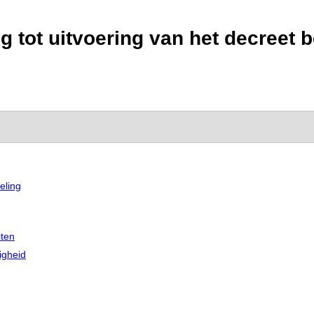
 tot uitvoering van het decreet b
eling
iten
igheid