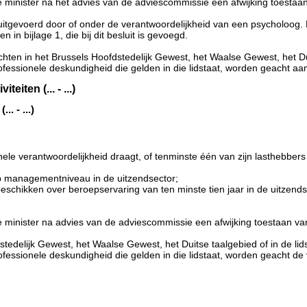
e minister na het advies van de adviescommissie een afwijking toestaa
uitgevoerd door of onder de verantwoordelijkheid van een psycholoog
in bijlage 1, die bij dit besluit is gevoegd.
hten in het Brussels Hoofdstedelijk Gewest, het Waalse Gewest, het Duit
ofessionele deskundigheid die gelden in die lidstaat, worden geacht a
ten (... - ...)
. - ...)
onele verantwoordelijkheid draagt, of tenminste één van zijn lasthebbers
op managementniveau in de uitzendsector;
eschikken over beroepservaring van ten minste tien jaar in de uitzendse
de minister na advies van de adviescommissie een afwijking toestaan v
stedelijk Gewest, het Waalse Gewest, het Duitse taalgebied of in de lid
fessionele deskundigheid die gelden in die lidstaat, worden geacht de 