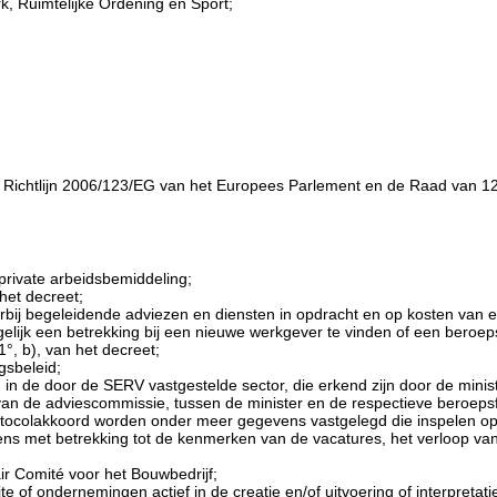
k, Ruimtelijke Ordening en Sport;
de Richtlijn 2006/123/EG van het Europees Parlement en de Raad van 1
private arbeidsbemiddeling;
 het decreet;
arbij begeleidende adviezen en diensten in opdracht en op kosten van
lijk een betrekking bij een nieuwe werkgever te vinden of een beroepsac
 1°, b), van het decreet;
gsbeleid;
 in de door de SERV vastgestelde sector, die erkend zijn door de mini
n de adviescommissie, tussen de minister en de respectieve beroepsf
protocolakkoord worden onder meer gegevens vastgelegd die inspelen 
et betrekking tot de kenmerken van de vacatures, het verloop van de i
ir Comité voor het Bouwbedrijf;
eite of ondernemingen actief in de creatie en/of uitvoering of interpreta