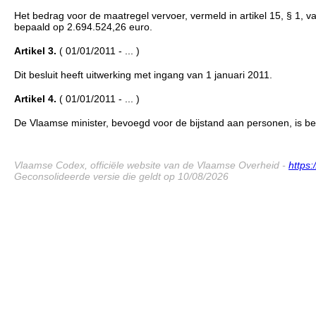
Het bedrag voor de maatregel vervoer, vermeld in artikel 15, § 1, van 
bepaald op 2.694.524,26 euro.
Artikel 3.
( 01/01/2011 - ... )
Dit besluit heeft uitwerking met ingang van 1 januari 2011.
Artikel 4.
( 01/01/2011 - ... )
De Vlaamse minister, bevoegd voor de bijstand aan personen, is bela
Vlaamse Codex, officiële website van de Vlaamse Overheid -
https
Geconsolideerde versie die geldt op 10/08/2026