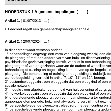
HOOFDSTUK 1 Algemene bepalingen (... - ...)
Artikel 1.
( 01/07/2013 - ... )
Dit decreet regelt een gemeenschapsaangelegenheid.
Artikel 2.
( 20/07/2024 - ... )
In dit decreet wordt verstaan onder :
1° behandelingspleegzorg: een vorm van pleegzorg waarbij een die
de pleegzorg of met een andere vorm van hulp- en dienstverlening,
psychiatrische gezinsverpleging betreft, voorziet in een behandeling
pleegzorger of van de gezinnen waarvan de ouders of wettelijke v
behandeling of training en begeleiding komt boven op de begeleiding,
pleegzorg. Die behandeling of training en begeleiding is duidelijk 
wat de begeleiding, vermeld in artikel 7, 10°, 11° en 12°, beoogt;
2° bestandspleeggezin : een pleeggezin dat een pleegkind of een pl
sociale netwerk;
3° module : een afgebakende eenheid van hulpverlening of zorg, 
4° netwerkpleeggezin : een pleeggezin dat een pleegkind of een plee
5° ondersteunende pleegzorg : een vorm van pleegzorg ter onderste
aaneengesloten periode, hetzij met afwisselend verblijf in dit gezin
6° perspectiefbiedende pleegzorg : pleegzorg met een continu en la
7° perspectiefzoekende pleegzorg : een vorm van pleegzorg gedur