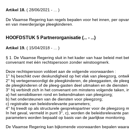
Artikel 18.
( 28/06/2021 - ... )
De Vlaamse Regering kan regels bepalen voor het innen, per opva
en van meerderjarige pleegkinderen.
HOOFDSTUK 5 Partnerorganisatie (... - ...)
Artikel 19.
( 15/04/2018 - ... )
§ 1. De Vlaamse Regering sluit in het kader van haar beleid met be
convenant met één rechtspersoon zonder winstoogmerk.
Deze rechtspersoon voldoet aan de volgende voorwaarden :
1° hij beschikt over deskundigheid op het vlak van pleegzorg, ontwi
2° hij vertegenwoordigt de pleegkinderen, de pleeggasten, de plee
de pleegkinderen of de pleeg-gasten deel uitmaken en de diensten
3° hij verbindt zich in het convenant om minstens volgende taken,
a) het sensibiliseren rond en bekendmaken van pleegzorg;
b) het ondersteunen van de diensten voor pleegzorg;
c) registratie van beleidsrelevante parameters;
4° hij treedt op als structurele gesprekspartner voor de pleegzo
In het geval, vermeld in punt 3°, c), worden de beleidsrelevante par
parameters worden bepaald op basis van de jaarlijkse monitoring.
De Vlaamse Regering kan bijkomende voorwaarden bepalen waaraan 