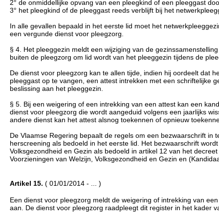
2° de onmiddellijke opvang van een pleegkind of een pleeggast door
3° het pleegkind of de pleeggast reeds verblijft bij het netwerkpleeg
In alle gevallen bepaald in het eerste lid moet het netwerkpleeggez
een vergunde dienst voor pleegzorg.
§ 4. Het pleeggezin meldt een wijziging van de gezinssamenstelling
buiten de pleegzorg om lid wordt van het pleeggezin tijdens de pl
De dienst voor pleegzorg kan te allen tijde, indien hij oordeelt dat
pleeggast op te vangen, een attest intrekken met een schriftelijke 
beslissing aan het pleeggezin.
§ 5. Bij een weigering of een intrekking van een attest kan een ka
dienst voor pleegzorg die wordt aangeduid volgens een jaarlijks w
andere dienst kan het attest alsnog toekennen of opnieuw toekenn
De Vlaamse Regering bepaalt de regels om een bezwaarschrift in te
herscreening als bedoeld in het eerste lid. Het bezwaarschrift wor
Volksgezondheid en Gezin als bedoeld in artikel 12 van het decre
Voorzieningen van Welzijn, Volksgezondheid en Gezin en (Kandidaa
Artikel 15.
( 01/01/2014 - ... )
Een dienst voor pleegzorg meldt de weigering of intrekking van ee
aan. De dienst voor pleegzorg raadpleegt dit register in het kader van