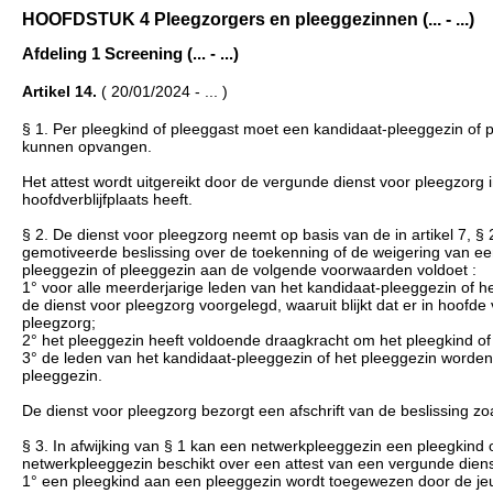
HOOFDSTUK 4 Pleegzorgers en pleeggezinnen (... - ...)
Afdeling 1 Screening (... - ...)
Artikel 14.
( 20/01/2024 - ... )
§ 1. Per pleegkind of pleeggast moet een kandidaat-pleeggezin of p
kunnen opvangen.
Het attest wordt uitgereikt door de vergunde dienst voor pleegzorg
hoofdverblijfplaats heeft.
§ 2. De dienst voor pleegzorg neemt op basis van de in artikel 7, § 2
gemotiveerde beslissing over de toekenning of de weigering van een a
pleeggezin of pleeggezin aan de volgende voorwaarden voldoet :
1° voor alle meerderjarige leden van het kandidaat-pleeggezin of he
de dienst voor pleegzorg voorgelegd, waaruit blijkt dat er in hoo
pleegzorg;
2° het pleeggezin heeft voldoende draagkracht om het pleegkind of 
3° de leden van het kandidaat-pleeggezin of het pleeggezin worden 
pleeggezin.
De dienst voor pleegzorg bezorgt een afschrift van de beslissing zo
§ 3. In afwijking van § 1 kan een netwerkpleeggezin een pleegkind
netwerkpleeggezin beschikt over een attest van een vergunde dien
1° een pleegkind aan een pleeggezin wordt toegewezen door de je