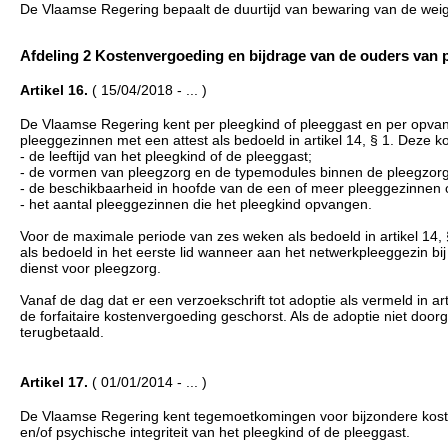
De Vlaamse Regering bepaalt de duurtijd van bewaring van de weigerin
Afdeling 2 Kostenvergoeding en bijdrage van de ouders van plee
Artikel 16.
( 15/04/2018 - ... )
De Vlaamse Regering kent per pleegkind of pleeggast en per opvan
pleeggezinnen met een attest als bedoeld in artikel 14, § 1. Deze 
- de leeftijd van het pleegkind of de pleeggast;
- de vormen van pleegzorg en de typemodules binnen de pleegzorg a
- de beschikbaarheid in hoofde van de een of meer pleeggezinnen o
- het aantal pleeggezinnen die het pleegkind opvangen.
Voor de maximale periode van zes weken als bedoeld in artikel 14,
als bedoeld in het eerste lid wanneer aan het netwerkpleeggezin b
dienst voor pleegzorg.
Vanaf de dag dat er een verzoekschrift tot adoptie als vermeld in a
de forfaitaire kostenvergoeding geschorst. Als de adoptie niet door
terugbetaald.
Artikel 17.
( 01/01/2014 - ... )
De Vlaamse Regering kent tegemoetkomingen voor bijzondere kosten
en/of psychische integriteit van het pleegkind of de pleeggast.