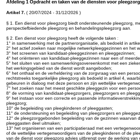
Afdeling 1 Opdracht en taken van de diensten voor pleegzorg (..
Artikel 7.
( 20/07/2024 - 31/12/2026 )
§ 1. Een dienst voor pleegzorg biedt ondersteunende pleegzorg, me
perspectiefbiedende pleegzorg en behandelingspleegzorg aan.
§ 2. Een dienst voor pleegzorg heeft de volgende taken :
1° in samenwerking met de partnerorganisatie, als bedoeld in arti
2° het actief zoeken naar mogelijke netwerkpleeggezinnen en het 
3° het screenen van kandidaat-pleeggezinnen en pleeggezinnen;
4° het oriënteren van kandidaat-pleeggezinnen naar een of meerder
5° het sluiten van een samenwerkingsovereenkomst met een ziekenhui
het werkingsgebied van de dienst wordt aangeboden;
6° het onthaal en de verheldering van de zorgvraag van een persoon
rechtstreeks toegankelijke pleegzorg als bedoeld in artikel 4, waarb
gebeuren in dialoog met deze persoon en zijn wettelijke vertegenwo
7° het zoeken naar het meest geschikte pleeggezin voor een perso
8° de vorming van kandidaat-pleegzorgers, pleegzorgers en pleeg
9° het instaan voor een correcte en passende informatieverstrekki
pleegzorg;
10° de begeleiding van pleegkinderen of pleeggasten;
11° de ondersteuning en begeleiding van pleegzorgers en pleeggez
12° de pleegzorggebonden begeleiding van de gezinnen waarvan de
pleeggasten deel uitmaken;
13° het organiseren van een participatieraad met een vertegenwoo
of de wettelijke vertegenwoordigers van de pleegkinderen of de plee
van de dienst voor pleegzorg advies uitbrengt over de werking van 