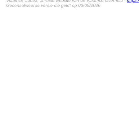
Vlaamse Codex, officiële website van de Vlaamse Overheid -
https
Geconsolideerde versie die geldt op 08/08/2026