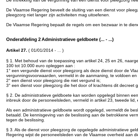
De intrekking van de vergunning van een dienst voor pleegzorg heef
De Vlaamse Regering beveelt de sluiting van een dienst voor pleegzor
pleegzorg niet langer zijn activiteiten mag uitoefenen.
De Vlaamse Regering bepaalt de regels om een bezwaar in te dienen
Onderafdeling 2 Administratieve geldboete (... - ...)
Artikel 27.
( 01/01/2014 - ... )
§ 1. Met behoud van de toepassing van artikel 24, 25 en 26, naarg
100 tot 10.000 euro opleggen aan :
1° een vergunde dienst voor pleegzorg als deze dienst door de 
vergunningsvoorwaarden, vermeld in de aanmaning, te voldoen en b
2° een dienst voor pleegzorg die niet vergund is;
3° een dienst voor pleegzorg die het door of krachtens dit decreet g
§ 2. De administratieve geldboete kan worden opgelegd binnen een
inbreuk door de personeelsleden, vermeld in artikel 23, tweede lid
Als een administratieve geldboete wordt opgelegd, vermeldt de bes
betaald. De kennisgeving van de beslissing aan de betrokkene ver
tegen de beslissing.
§ 3. Als de dienst voor pleegzorg de opgelegde administratieve geld
Regering wijst de personeelsleden van de Vlaamse overheid aan d