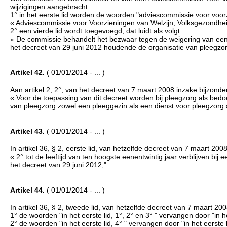
wijzigingen aangebracht :
1° in het eerste lid worden de woorden "adviescommissie voor voor
« Adviescommissie voor Voorzieningen van Welzijn, Volksgezondhei
2° een vierde lid wordt toegevoegd, dat luidt als volgt :
« De commissie behandelt het bezwaar tegen de weigering van een at
het decreet van 29 juni 2012 houdende de organisatie van pleegzor
Artikel 42.
( 01/01/2014 - ... )
Aan artikel 2, 2°, van het decreet van 7 maart 2008 inzake bijzond
« Voor de toepassing van dit decreet worden bij pleegzorg als bedoe
van pleegzorg zowel een pleeggezin als een dienst voor pleegzorg 
Artikel 43.
( 01/01/2014 - ... )
In artikel 36, § 2, eerste lid, van hetzelfde decreet van 7 maart 20
« 2° tot de leeftijd van ten hoogste eenentwintig jaar verblijven bij 
het decreet van 29 juni 2012;".
Artikel 44.
( 01/01/2014 - ... )
In artikel 36, § 2, tweede lid, van hetzelfde decreet van 7 maart 2
1° de woorden "in het eerste lid, 1°, 2° en 3° " vervangen door "in he
2° de woorden "in het eerste lid, 4° " vervangen door "in het eerste l