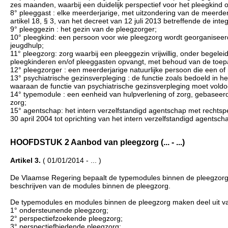
zes maanden, waarbij een duidelijk perspectief voor het pleegkind o
8° pleeggast : elke meerderjarige, met uitzondering van de meerderj
artikel 18, § 3, van het decreet van 12 juli 2013 betreffende de int
9° pleeggezin : het gezin van de pleegzorger;
10° pleegkind: een persoon voor wie pleegzorg wordt georganiseerd 
jeugdhulp;
11° pleegzorg: zorg waarbij een pleeggezin vrijwillig, onder begel
pleegkinderen en/of pleeggasten opvangt, met behoud van de toepass
12° pleegzorger : een meerderjarige natuurlijke persoon die een of
13° psychiatrische gezinsverpleging : de functie zoals bedoeld in h
waaraan de functie van psychiatrische gezinsverpleging moet vold
14° typemodule : een eenheid van hulpverlening of zorg, gebaseerd
zorg;
15° agentschap: het intern verzelfstandigd agentschap met rechtsper
30 april 2004 tot oprichting van het intern verzelfstandigd agentsc
HOOFDSTUK 2 Aanbod van pleegzorg (... - ...)
Artikel 3.
( 01/01/2014 - ... )
De Vlaamse Regering bepaalt de typemodules binnen de pleegzorg op
beschrijven van de modules binnen de pleegzorg.
De typemodules en modules binnen de pleegzorg maken deel uit v
1° ondersteunende pleegzorg;
2° perspectiefzoekende pleegzorg;
3° perspectiefbiedende pleegzorg;