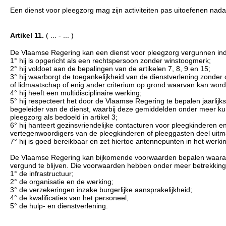
Een dienst voor pleegzorg mag zijn activiteiten pas uitoefenen nad
Artikel 11.
( ... - ... )
De Vlaamse Regering kan een dienst voor pleegzorg vergunnen ind
1° hij is opgericht als een rechtspersoon zonder winstoogmerk;
2° hij voldoet aan de bepalingen van de artikelen 7, 8, 9 en 15;
3° hij waarborgt de toegankelijkheid van de dienstverlening zonder 
of lidmaatschap of enig ander criterium op grond waarvan kan word
4° hij heeft een multidisciplinaire werking;
5° hij respecteert het door de Vlaamse Regering te bepalen jaarlij
begeleider van de dienst, waarbij deze gemiddelden onder meer k
pleegzorg als bedoeld in artikel 3;
6° hij hanteert gezinsvriendelijke contacturen voor pleegkinderen 
vertegenwoordigers van de pleegkinderen of pleeggasten deel uit
7° hij is goed bereikbaar en zet hiertoe antennepunten in het werki
De Vlaamse Regering kan bijkomende voorwaarden bepalen waaraa
vergund te blijven. Die voorwaarden hebben onder meer betrekking
1° de infrastructuur;
2° de organisatie en de werking;
3° de verzekeringen inzake burgerlijke aansprakelijkheid;
4° de kwalificaties van het personeel;
5° de hulp- en dienstverlening.