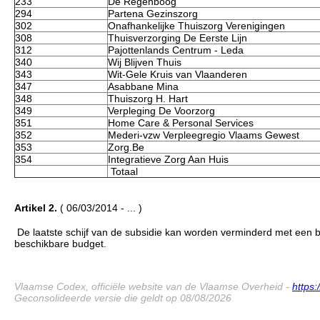
233
De Regenboog
294
Partena Gezinszorg
302
Onafhankelijke Thuiszorg Verenigingen
308
Thuisverzorging De Eerste Lijn
312
Pajottenlands Centrum - Leda
340
Wij Blijven Thuis
343
Wit-Gele Kruis van Vlaanderen
347
Asabbane Mina
348
Thuiszorg H. Hart
349
Verpleging De Voorzorg
351
Home Care & Personal Services
352
Mederi-vzw Verpleegregio Vlaams Gewest
353
Zorg.Be
354
Integratieve Zorg Aan Huis
Totaal
Artikel 2.
( 06/03/2014 - ... )
De laatste schijf van de subsidie kan worden verminderd met een b
beschikbare budget.
Vlaamse Codex, officiële website van de Vlaamse Overheid -
https
Geconsolideerde versie die geldt op 08/08/2026