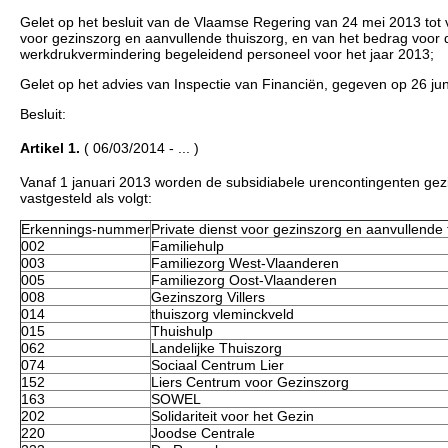
Gelet op het besluit van de Vlaamse Regering van 24 mei 2013 tot v
voor gezinszorg en aanvullende thuiszorg, en van het bedrag vo
werkdrukvermindering begeleidend personeel voor het jaar 2013;
Gelet op het advies van Inspectie van Financiën, gegeven op 26 jun
Besluit:
Artikel 1.
( 06/03/2014 - ... )
Vanaf 1 januari 2013 worden de subsidiabele urencontingenten gezi
vastgesteld als volgt:
Erkennings-nummer
Private dienst voor gezinszorg en aanvullende 
002
Familiehulp
003
Familiezorg West-Vlaanderen
005
Familiezorg Oost-Vlaanderen
008
Gezinszorg Villers
014
thuiszorg vleminckveld
015
Thuishulp
062
Landelijke Thuiszorg
074
Sociaal Centrum Lier
152
Liers Centrum voor Gezinszorg
163
SOWEL
202
Solidariteit voor het Gezin
220
Joodse Centrale