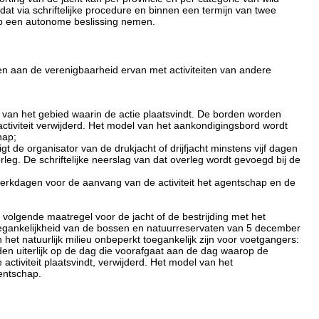
at via schriftelijke procedure en binnen een termijn van twee
ap een autonome beslissing nemen.
it en aan de verenigbaarheid ervan met activiteiten van andere
 van het gebied waarin de actie plaatsvindt. De borden worden
 activiteit verwijderd. Het model van het aankondigingsbord wordt
hap;
t de organisator van de drukjacht of drijfjacht minstens vijf dagen
rleg. De schriftelijke neerslag van dat overleg wordt gevoegd bij de
 werkdagen voor de aanvang van de activiteit het agentschap en de
volgende maatregel voor de jacht of de bestrijding met het
egankelijkheid van de bossen en natuurreservaten van 5 december
het natuurlijk milieu onbeperkt toegankelijk zijn voor voetgangers:
en uiterlijk op de dag die voorafgaat aan de dag waarop de
 activiteit plaatsvindt, verwijderd. Het model van het
entschap.