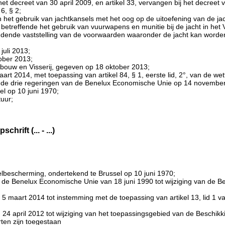
bij het decreet van 30 april 2009, en artikel 33, vervangen bij het decree
6, § 2;
an het gebruik van jachtkansels met het oog op de uitoefening van de jac
betreffende het gebruik van vuurwapens en munitie bij de jacht in he
udende vaststelling van de voorwaarden waaronder de jacht kan worde
juli 2013;
ober 2013;
bouw en Visserij, gegeven op 18 oktober 2013;
t 2014, met toepassing van artikel 84, § 1, eerste lid, 2°, van de we
 de drie regeringen van de Benelux Economische Unie op 14 november
l op 10 juni 1970;
tuur;
ift (... - ...)
lbescherming, ondertekend te Brussel op 10 juni 1970;
 de Benelux Economische Unie van 18 juni 1990 tot wijziging van de B
 5 maart 2014 tot instemming met de toepassing van artikel 13, lid 1
24 april 2012 tot wijziging van het toepassingsgebied van de Beschik
ten zijn toegestaan