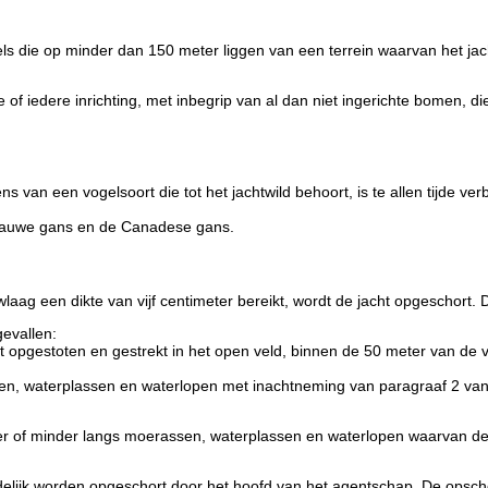
ls die op minder dan 150 meter liggen van een terrein waarvan het jac
e of iedere inrichting, met inbegrip van al dan niet ingerichte bomen, d
 van een vogelsoort die tot het jachtwild behoort, is te allen tijde ver
e grauwe gans en de Canadese gans.
aag een dikte van vijf centimeter bereikt, wordt de jacht opgeschort. D
gevallen:
rdt opgestoten en gestrekt in het open veld, binnen de 50 meter van de
en, waterplassen en waterlopen met inachtneming van paragraaf 2 van d
ter of minder langs moerassen, waterplassen en waterlopen waarvan de
ijdelijk worden opgeschort door het hoofd van het agentschap. De opscho