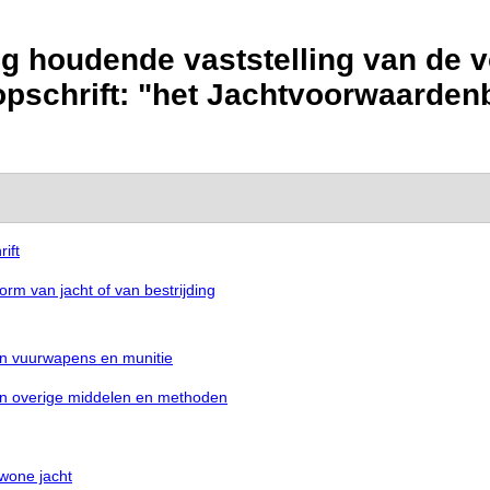
ng houdende vaststelling van de 
pschrift: "het Jachtvoorwaardenbe
ift
m van jacht of van bestrijding
an vuurwapens en munitie
an overige middelen en methoden
wone jacht