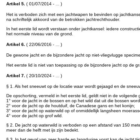
Artikel 5.
( 01/07/2014 - ... )
Het is verboden zich met een jachtwapen te bevinden op jachtkanse
na schriftelijk akkoord van de betrokken jachtrechthouder.
In het eerste lid wordt verstaan onder jachtkansel: iedere constructi
het normale niveau van de grond.
Artikel 6.
( 22/06/2016 - ... )
De gewone jacht en de bijzondere jacht op niet-vliegvlugge specimens
Het eerste lid is niet van toepassing op de bijzondere jacht op d
Artikel 7.
( 20/10/2024 - ... )
§ 1. Als het sneeuwt op de locatie waar wordt gejaagd en de sneeuwl
De opschorting, vermeld in het eerste lid, geldt niet in de volgende 
1° voor de jacht in de bossen en op het wild dat uit die bossen wo
2° voor de jacht op de houtduif, de Canadese gans en het konijn;
3° voor de jacht op waterwild op of onmiddellijk langsheen moerass
4° voor de jacht op grof wild.
§ 2. De jacht op waterwild is verboden op een afstand van 150 me
meer dan de helft met ijs zijn bedekt.
§ 3. In het geval van zeer harde en langdurige vorst kan de jacht t