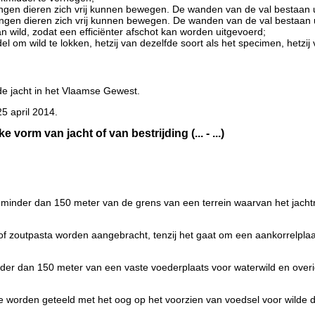
ngen dieren zich vrij kunnen bewegen. De wanden van de val bestaan u
ngen dieren zich vrij kunnen bewegen. De wanden van de val bestaan u
n wild, zodat een efficiënter afschot kan worden uitgevoerd;
l om wild te lokken, hetzij van dezelfde soort als het specimen, hetzij
 de jacht in het Vlaamse Gewest.
5 april 2014.
rm van jacht of van bestrijding (... - ...)
 minder dan 150 meter van de grens van een terrein waarvan het jachtr
of zoutpasta worden aangebracht, tenzij het gaat om een aankorrelplaa
inder dan 150 meter van een vaste voederplaats voor waterwild en ove
worden geteeld met het oog op het voorzien van voedsel voor wilde d