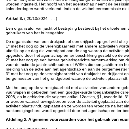
worden ingesteld. Het hoofd van het agentschap neemt de beslissing
kalenderdagen wordt verleend. Indien de wildbeheercommissie niet
Artikel 8.
( 20/10/2024 - ... )
Een organisator van jacht of bestrijding besteedt bij het uitoefenen
gebruikers van het buitengebied.
De organisator van een drukjacht of een drijfjacht op grof wild of 
1° met het oog op de verenigbaarheid met andere activiteiten word
uiterlijk op de dag die voorafgaat aan de dag waarop de activiteit p
opgesteld door het agentschap en ter beschikking gesteld op de w
2° met het oog op een betere gebiedsgerichte samenwerking om de effi
voor de actie de jachtrechthouders of WBE's die een jachtterrein heb
melding van de actie aan het agentschap en aan de burgemeester va
3° met het oog op de verenigbaarheid van drukjacht en drijfjacht o
burgemeester van het grondgebied waarop de activiteit plaatsvindt, 
Met het oog op de verenigbaarheid met activiteiten van andere gebr
vuurwapen in gebieden met een goedgekeurde toegankelijkheidsreg
2008, en in gebieden die volgens artikel 12octies, §1, tweede lid, 
er worden waarschuwingsborden voor de activiteit geplaatst aan de
activiteit plaatsvindt, geplaatst en ze worden ten vroegste na het ein
aankondigingsbord wordt opgesteld door het agentschap en ter bes
Afdeling 2. Algemene voorwaarden voor het gebruik van vuurwap