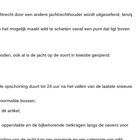
htrecht door een andere jachtrechthouder wordt uitgeoefend, tenzij
ie het mogelijk maakt wild te schieten vanaf een punt dat ligt boven
boden, ook al is de jacht op de soort in kwestie geopend.
e opschorting duurt tot 24 uur na het vallen van de laatste sneeuw.
 voormelde bossen;
it artikel;
 oppervlakte en de bijbehorende rietkragen langs de oevers voor
rting van de jacht kan per provincie en per categorie van wild