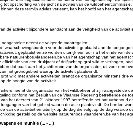
 tot opschorting van de jacht na advies van de wildbeheercommissie, d
 binnen deze termijn advies verleent, kan het hoofd van het agentsch
 van de activiteit bijzondere aandacht aan de veiligheid van de activite
zijn aangestelde neemt de volgende maatregelen:
en waarschuwingsborden voor de activiteit geplaatst aan de toegangen
laatsvindt, geplaatst en ze worden uiterlijk een uur na het einde van de
ebsite natuurenbos.vlaanderen.be van het agentschap van het agentsc
ciëntie van een drukjacht of drijfjacht op grof wild te verhogen, nodig
ben dat paalt aan het jachtterrein van de organisator, uit voor een ove
n het grondgebied waarop de activiteit plaatsvindt;
p grof wild met andere activiteiten brengt de organisator minstens drie
op de hoogte van de activiteit.
uikers neemt de organisator van het wildbeheer of zijn aangestelde de 
eling conform het Besluit van de Vlaamse Regering betreffende de to
3° van het decreet van 21 oktober 1997 betreffende het natuurbehoud en 
 toegangen van het gebied waarin de actie plaatsvindt. De borden word
de van de activiteit en uiterlijk op de dag die volgt op de dag waarop de
chikking gesteld op de website natuurenbos.vlaanderen.be van het ag
ens en munitie (... - ...)