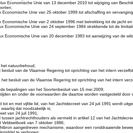
lux Economische Unie van 13 december 2010 tot wijziging van Beschikk
oorten;
x Economische Unie van 25 oktober 1999 tot afschaffing en vervangin
x Economische Unie van 2 oktober 1996 met betrekking tot de jacht e
ux Economische Unie van 24 september 1984 strekkende tot de limitati
lux Economische Unie van 20 december 1983 tot aanwijzing van de wil
n het natuurbehoud;
t besluit van de Vlaamse Regering tot oprichting van het intern verze
ij het besluit van de Vlaamse Regering tot oprichting van het intern ver
 de bepalingen van het Soortenbesluit van 15 mei 2009;
gstijden en onder de voorwaarden die daartoe worden vastgesteld door
lid tot en met vijfde lid, van het Jachtdecreet van 24 juli 1991 wordt 
waarbij dat noodzakelijk is;
reet van 24 juli 1991;
ssen jachtrechthouders als vermeld in artikel 12 van het Jachtdecreet
et Veldwetboek van 7 oktober 1886;
achtbron aangedreven mechanisme, waardoor een ronddraaiende beweg
 lokmiddel te verhogen;