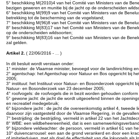
5° beschikking M(2010)4 van het Comité van Ministers van de Bene
bezigen geweren en munitie bij de jacht op de onderscheiden wilds
6° beschikking M(99)9 van het Comité van Ministers van de Benelu
betrekking tot de bescherming van de vogelstand;
7° beschikking M(96)8 van het Comité van Ministers van de Benelu
8° beschikking M(83)17 van het Comité van Ministers van de Benel
op de onderscheiden wildsoorten;
9° beschikking M(83)16 van het Comité van Ministers van de Bene
zal gelden.
Artikel 2.
( 22/06/2016 - ... )
In dit besluit wordt verstaan onder:
1° minister: de Vlaamse minister, bevoegd voor de landinrichting e
2° agentschap: het Agentschap voor Natuur en Bos opgericht bij he
2005;
3° instituut: het Instituut voor Natuur- en Bosonderzoek opgericht b
Natuur- en Bosonderzoek van 23 december 2005;
4° roofvogels: de roofvogels die in bezit worden gehouden conform
5° gewone jacht: de jacht die wordt uitgeoefend binnen de openin
en recreatief medegebruik;
6° bijzondere jacht : de jacht die overeenkomstig artikel 4, tweede 
daarvoor zijn vastgesteld door de Vlaamse Regering, in de gevallen 
7° bestrijding: de bestrijding, vermeld in artikel 22 van het Jachtdec
8° WBE: een wildbeheereenheid, dat is een samenwerkingsverband tu
9° bijzondere veldwachter: de persoon, vermeld in artikel 61 van h
10° duivencarrousel: een aan de grond verankerd en door een kr
of imitatieduiven, met als doel de effectiviteit van die lokvogels als