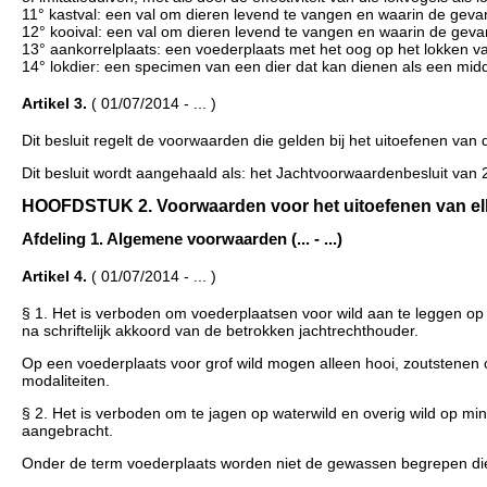
11° kastval: een val om dieren levend te vangen en waarin de geva
12° kooival: een val om dieren levend te vangen en waarin de geva
13° aankorrelplaats: een voederplaats met het oog op het lokken va
14° lokdier: een specimen van een dier dat kan dienen als een midde
Artikel 3.
( 01/07/2014 - ... )
Dit besluit regelt de voorwaarden die gelden bij het uitoefenen van
Dit besluit wordt aangehaald als: het Jachtvoorwaardenbesluit van 2
HOOFDSTUK 2. Voorwaarden voor het uitoefenen van elke vo
Afdeling 1. Algemene voorwaarden (... - ...)
Artikel 4.
( 01/07/2014 - ... )
§ 1. Het is verboden om voederplaatsen voor wild aan te leggen op
na schriftelijk akkoord van de betrokken jachtrechthouder.
Op een voederplaats voor grof wild mogen alleen hooi, zoutstenen 
modaliteiten.
§ 2. Het is verboden om te jagen op waterwild en overig wild op m
aangebracht.
Onder de term voederplaats worden niet de gewassen begrepen die 