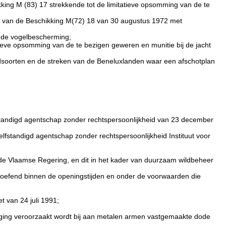
ing M (83) 17 strekkende tot de limitatieve opsomming van de te
g van de Beschikking M(72) 18 van 30 augustus 1972 met
n de vogelbescherming;
eve opsomming van de te bezigen geweren en munitie bij de jacht
dsoorten en de streken van de Beneluxlanden waar een afschotplan
lfstandigd agentschap zonder rechtspersoonlijkheid van 23 december
zelfstandigd agentschap zonder rechtspersoonlijkheid Instituut voor
 de Vlaamse Regering, en dit in het kader van duurzaam wildbeheer
uitgeoefend binnen de openingstijden en onder de voorwaarden die
 van 24 juli 1991;
ing veroorzaakt wordt bij aan metalen armen vastgemaakte dode