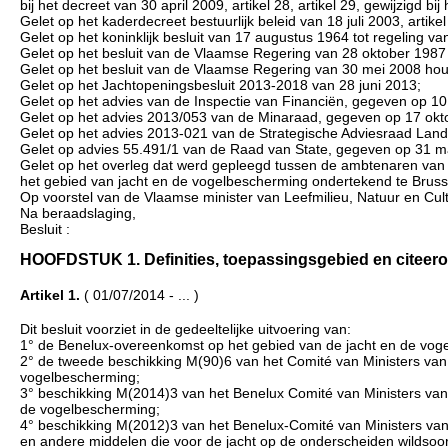
bij het decreet van 30 april 2009, artikel 28, artikel 29, gewijzigd 
Gelet op het kaderdecreet bestuurlijk beleid van 18 juli 2003, artikel 
Gelet op het koninklijk besluit van 17 augustus 1964 tot regeling v
Gelet op het besluit van de Vlaamse Regering van 28 oktober 1987 
Gelet op het besluit van de Vlaamse Regering van 30 mei 2008 ho
Gelet op het Jachtopeningsbesluit 2013-2018 van 28 juni 2013;
Gelet op het advies van de Inspectie van Financiën, gegeven op 10 
Gelet op het advies 2013/053 van de Minaraad, gegeven op 17 okt
Gelet op het advies 2013-021 van de Strategische Adviesraad Land
Gelet op advies 55.491/1 van de Raad van State, gegeven op 31 maar
Gelet op het overleg dat werd gepleegd tussen de ambtenaren van
het gebied van jacht en de vogelbescherming ondertekend te Brusse
Op voorstel van de Vlaamse minister van Leefmilieu, Natuur en Cul
Na beraadslaging,
Besluit :
HOOFDSTUK 1. Definities, toepassingsgebied en citeeropschr
Artikel 1.
( 01/07/2014 - ... )
Dit besluit voorziet in de gedeeltelijke uitvoering van:
1° de Benelux-overeenkomst op het gebied van de jacht en de voge
2° de tweede beschikking M(90)6 van het Comité van Ministers van
vogelbescherming;
3° beschikking M(2014)3 van het Benelux Comité van Ministers van
de vogelbescherming;
4° beschikking M(2012)3 van het Benelux-Comité van Ministers van 
en andere middelen die voor de jacht op de onderscheiden wildsoor