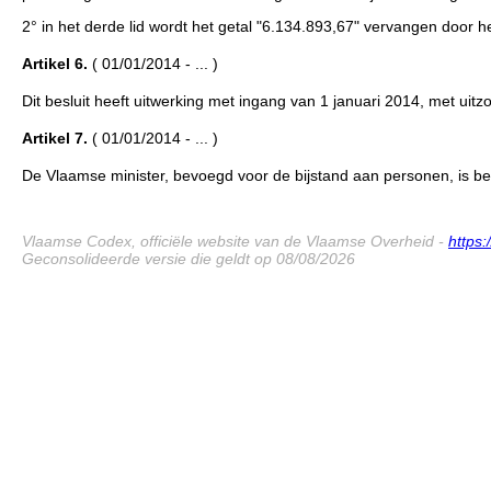
2° in het derde lid wordt het getal "6.134.893,67" vervangen door h
Artikel 6.
( 01/01/2014 - ... )
Dit besluit heeft uitwerking met ingang van 1 januari 2014, met uitz
Artikel 7.
( 01/01/2014 - ... )
De Vlaamse minister, bevoegd voor de bijstand aan personen, is bela
Vlaamse Codex, officiële website van de Vlaamse Overheid -
https
Geconsolideerde versie die geldt op 08/08/2026