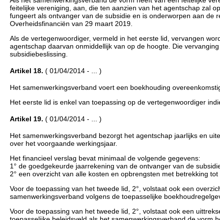
Als het samenwerkingsverband de vorm heeft van een feitelijke ver
feitelijke vereniging, aan, die ten aanzien van het agentschap zal 
fungeert als ontvanger van de subsidie en is onderworpen aan de re
Overheidsfinanciën van 29 maart 2019.
Als de vertegenwoordiger, vermeld in het eerste lid, vervangen w
agentschap daarvan onmiddellijk van op de hoogte. Die vervanging 
subsidiebeslissing.
Artikel 18.
( 01/04/2014 - ... )
Het samenwerkingsverband voert een boekhouding overeenkomstig 
Het eerste lid is enkel van toepassing op de vertegenwoordiger ind
Artikel 19.
( 01/04/2014 - ... )
Het samenwerkingsverband bezorgt het agentschap jaarlijks en uiter
over het voorgaande werkingsjaar.
Het financieel verslag bevat minimaal de volgende gegevens:
1° de goedgekeurde jaarrekening van de ontvanger van de subsidi
2° een overzicht van alle kosten en opbrengsten met betrekking tot 
Voor de toepassing van het tweede lid, 2°, volstaat ook een overzic
samenwerkingsverband volgens de toepasselijke boekhoudregelgev
Voor de toepassing van het tweede lid, 2°, volstaat ook een uittre
toepasselijke beleidsveld als het samenwerkingsverband de vorm hee