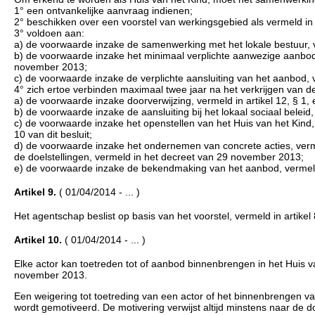
1° een ontvankelijke aanvraag indienen;
2° beschikken over een voorstel van werkingsgebied als vermeld in
3° voldoen aan:
a) de voorwaarde inzake de samenwerking met het lokale bestuur, v
b) de voorwaarde inzake het minimaal verplichte aanwezige aanbod, v
november 2013;
c) de voorwaarde inzake de verplichte aansluiting van het aanbod, 
4° zich ertoe verbinden maximaal twee jaar na het verkrijgen van d
a) de voorwaarde inzake doorverwijzing, vermeld in artikel 12, § 1,
b) de voorwaarde inzake de aansluiting bij het lokaal sociaal beleid
c) de voorwaarde inzake het openstellen van het Huis van het Kind, 
10 van dit besluit;
d) de voorwaarde inzake het ondernemen van concrete acties, vermel
de doelstellingen, vermeld in het decreet van 29 november 2013;
e) de voorwaarde inzake de bekendmaking van het aanbod, vermeld i
Artikel 9.
( 01/04/2014 - ... )
Het agentschap beslist op basis van het voorstel, vermeld in artikel
Artikel 10.
( 01/04/2014 - ... )
Elke actor kan toetreden tot of aanbod binnenbrengen in het Huis va
november 2013.
Een weigering tot toetreding van een actor of het binnenbrengen van
wordt gemotiveerd. De motivering verwijst altijd minstens naar de d