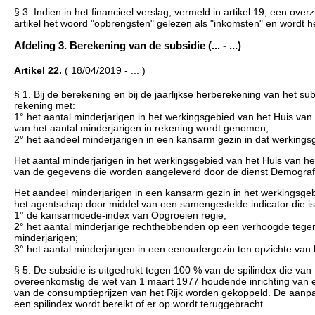
§ 3. Indien in het financieel verslag, vermeld in artikel 19, een ov
artikel het woord "opbrengsten" gelezen als "inkomsten" en wordt h
Afdeling 3. Berekening van de subsidie (... - ...)
Artikel 22.
( 18/04/2019 - ... )
§ 1. Bij de berekening en bij de jaarlijkse herberekening van het
rekening met:
1° het aantal minderjarigen in het werkingsgebied van het Huis va
van het aantal minderjarigen in rekening wordt genomen;
2° het aandeel minderjarigen in een kansarm gezin in dat werkings
Het aantal minderjarigen in het werkingsgebied van het Huis van het
van de gegevens die worden aangeleverd door de dienst Demografie
Het aandeel minderjarigen in een kansarm gezin in het werkingsgebi
het agentschap door middel van een samengestelde indicator die 
1° de kansarmoede-index van Opgroeien regie;
2° het aantal minderjarige rechthebbenden op een verhoogde tegemo
minderjarigen;
3° het aantal minderjarigen in een eenoudergezin ten opzichte van h
§ 5. De subsidie is uitgedrukt tegen 100 % van de spilindex die v
overeenkomstig de wet van 1 maart 1977 houdende inrichting van ee
van de consumptieprijzen van het Rijk worden gekoppeld. De aanp
een spilindex wordt bereikt of er op wordt teruggebracht.