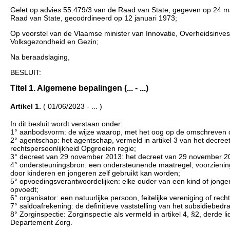
Gelet op advies 55.479/3 van de Raad van State, gegeven op 24 maar
Raad van State, gecoördineerd op 12 januari 1973;
Op voorstel van de Vlaamse minister van Innovatie, Overheidsinves
Volksgezondheid en Gezin;
Na beraadslaging,
BESLUIT:
Titel 1. Algemene bepalingen (... - ...)
Artikel 1.
( 01/06/2023 - ... )
In dit besluit wordt verstaan onder:
1° aanbodsvorm: de wijze waarop, met het oog op de omschreven d
2° agentschap: het agentschap, vermeld in artikel 3 van het decreet
rechtspersoonlijkheid Opgroeien regie;
3° decreet van 29 november 2013: het decreet van 29 november 20
4° ondersteuningsbron: een ondersteunende maatregel, voorziening,
door kinderen en jongeren zelf gebruikt kan worden;
5° opvoedingsverantwoordelijken: elke ouder van een kind of jongere
opvoedt;
6° organisator: een natuurlijke persoon, feitelijke vereniging of rec
7° saldoafrekening: de definitieve vaststelling van het subsidiebedr
8° Zorginspectie: Zorginspectie als vermeld in artikel 4, §2, derde
Departement Zorg.