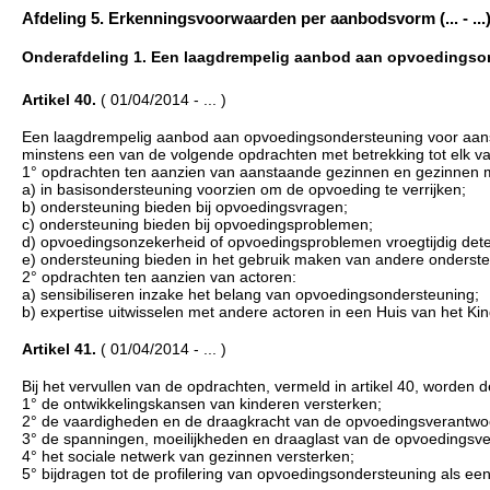
Afdeling 5. Erkenningsvoorwaarden per aanbodsvorm (... - ...
Onderafdeling 1. Een laagdrempelig aanbod aan opvoedingsond
Artikel 40.
( 01/04/2014 - ... )
Een laagdrempelig aanbod aan opvoedingsondersteuning voor aanst
minstens een van de volgende opdrachten met betrekking tot elk v
1° opdrachten ten aanzien van aanstaande gezinnen en gezinnen m
a) in basisondersteuning voorzien om de opvoeding te verrijken;
b) ondersteuning bieden bij opvoedingsvragen;
c) ondersteuning bieden bij opvoedingsproblemen;
d) opvoedingsonzekerheid of opvoedingsproblemen vroegtijdig detec
e) ondersteuning bieden in het gebruik maken van andere onderst
2° opdrachten ten aanzien van actoren:
a) sensibiliseren inzake het belang van opvoedingsondersteuning;
b) expertise uitwisselen met andere actoren in een Huis van het Kin
Artikel 41.
( 01/04/2014 - ... )
Bij het vervullen van de opdrachten, vermeld in artikel 40, worden 
1° de ontwikkelingskansen van kinderen versterken;
2° de vaardigheden en de draagkracht van de opvoedingsverantwoo
3° de spanningen, moeilijkheden en draaglast van de opvoedingsve
4° het sociale netwerk van gezinnen versterken;
5° bijdragen tot de profilering van opvoedingsondersteuning als ee