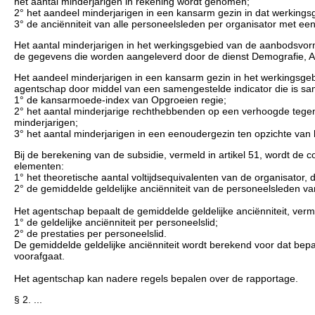
het aantal minderjarigen in rekening wordt genomen;
2° het aandeel minderjarigen in een kansarm gezin in dat werkings
3° de anciënniteit van alle personeelsleden per organisator met ee
Het aantal minderjarigen in het werkingsgebied van de aanbodsvorm
de gegevens die worden aangeleverd door de dienst Demografie, Al
Het aandeel minderjarigen in een kansarm gezin in het werkingsgeb
agentschap door middel van een samengestelde indicator die is s
1° de kansarmoede-index van Opgroeien regie;
2° het aantal minderjarige rechthebbenden op een verhoogde tegemo
minderjarigen;
3° het aantal minderjarigen in een eenoudergezin ten opzichte van h
Bij de berekening van de subsidie, vermeld in artikel 51, wordt de 
elementen:
1° het theoretische aantal voltijdsequivalenten van de organisator,
2° de gemiddelde geldelijke anciënniteit van de personeelsleden van
Het agentschap bepaalt de gemiddelde geldelijke anciënniteit, verm
1° de geldelijke anciënniteit per personeelslid;
2° de prestaties per personeelslid.
De gemiddelde geldelijke anciënniteit wordt berekend voor dat bepaa
voorafgaat.
Het agentschap kan nadere regels bepalen over de rapportage.
§ 2. ...