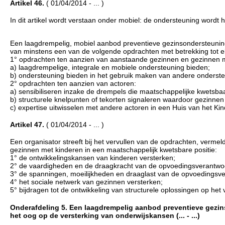
Artikel 46.
( 01/04/2014 - ... )
In dit artikel wordt verstaan onder mobiel: de ondersteuning wordt h
Een laagdrempelig, mobiel aanbod preventieve gezinsondersteuning
van minstens een van de volgende opdrachten met betrekking tot e
1° opdrachten ten aanzien van aanstaande gezinnen en gezinnen me
a) laagdrempelige, integrale en mobiele ondersteuning bieden;
b) ondersteuning bieden in het gebruik maken van andere onderst
2° opdrachten ten aanzien van actoren:
a) sensibiliseren inzake de drempels die maatschappelijke kwetsba
b) structurele knelpunten of tekorten signaleren waardoor gezinne
c) expertise uitwisselen met andere actoren in een Huis van het Kin
Artikel 47.
( 01/04/2014 - ... )
Een organisator streeft bij het vervullen van de opdrachten, vermel
gezinnen met kinderen in een maatschappelijk kwetsbare positie:
1° de ontwikkelingskansen van kinderen versterken;
2° de vaardigheden en de draagkracht van de opvoedingsverantwoo
3° de spanningen, moeilijkheden en draaglast van de opvoedingsve
4° het sociale netwerk van gezinnen versterken;
5° bijdragen tot de ontwikkeling van structurele oplossingen op het 
Onderafdeling 5. Een laagdrempelig aanbod preventieve gezi
het oog op de versterking van onderwijskansen (... - ...)