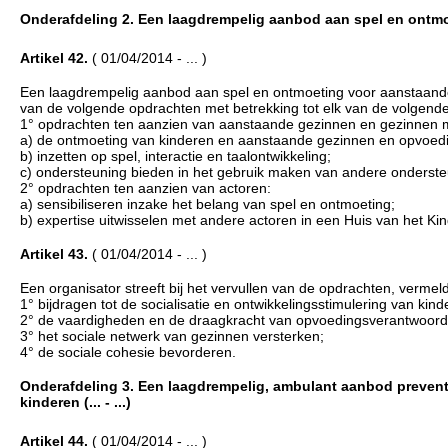
Onderafdeling 2. Een laagdrempelig aanbod aan spel en ontmoe
Artikel 42.
( 01/04/2014 - ... )
Een laagdrempelig aanbod aan spel en ontmoeting voor aanstaande
van de volgende opdrachten met betrekking tot elk van de volgend
1° opdrachten ten aanzien van aanstaande gezinnen en gezinnen m
a) de ontmoeting van kinderen en aanstaande gezinnen en opvoeding
b) inzetten op spel, interactie en taalontwikkeling;
c) ondersteuning bieden in het gebruik maken van andere onderst
2° opdrachten ten aanzien van actoren:
a) sensibiliseren inzake het belang van spel en ontmoeting;
b) expertise uitwisselen met andere actoren in een Huis van het Kin
Artikel 43.
( 01/04/2014 - ... )
Een organisator streeft bij het vervullen van de opdrachten, vermeld
1° bijdragen tot de socialisatie en ontwikkelingsstimulering van kind
2° de vaardigheden en de draagkracht van opvoedingsverantwoorde
3° het sociale netwerk van gezinnen versterken;
4° de sociale cohesie bevorderen.
Onderafdeling 3. Een laagdrempelig, ambulant aanbod preven
kinderen (... - ...)
Artikel 44.
( 01/04/2014 - ... )