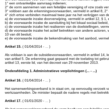
1° een ontvankelijke aanvraag indienen;
2° de vorm aannemen van een feitelijke vereniging of vzw zoals ver
3° voldoen aan de erkenningsvoorwaarden, vermeld in artikel 8, 2° 
4° zich ertoe verbinden maximaal twee jaar na het verkrijgen van d
a) de voorwaarde inzake doorverwijzing, vermeld in artikel 12, § 1,
b) de voorwaarde inzake de aansluiting bij het lokaal sociaal beleid
c) de voorwaarde inzake het realiseren van de doelstellingen, verme
d) de voorwaarde inzake het actief betrekken van andere actoren, ve
10 van dit besluit;
e) de voorwaarde inzake de bekendmaking van het aanbod, vermeld i
Artikel 15.
( 01/04/2014 - ... )
Als voldaan is aan de subsidievoorwaarden, vermeld in artikel 14, 
van artikel 5. De erkenning gaat gepaard met de toelating tot gebr
artikel 13, eerste lid, van het decreet van 29 november 2013.
Onderafdeling 1. Administratieve verplichtingen (... - ...)
Artikel 16.
( 01/04/2014 - ... )
Het samenwerkingsverband is in staat om, op eenvoudig verzoek v
werkzaamheden. De minister bepaalt de nadere regels met betrekki
Artikel 17.
( 01/01/2020 - ... )