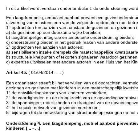
In dit artikel wordt verstaan onder ambulant: de ondersteuning word
Een laagdrempelig, ambulant aanbod preventieve gezinsondersteun
uitvoering van minstens een van de volgende opdrachten met betre
1° opdrachten ten aanzien van aanstaande gezinnen en gezinnen me
a) de gezinnen op een duurzame wijze bereiken;
b) laagdrempelige, integrale en ambulante ondersteuning bieden;
c) ondersteuning bieden in het gebruik maken van andere onderst
2° opdrachten ten aanzien van actoren:
a) sensibiliseren inzake drempels die maatschappelijke kwetsbaarh
b) structurele knelpunten of tekorten signaleren waardoor gezinne
c) expertise uitwisselen met andere actoren in een Huis van het Kin
Artikel 45.
( 01/04/2014 - ... )
Een organisator streeft bij het vervullen van de opdrachten, vermel
gezinnen en gezinnen met kinderen in een maatschappelijk kwetsba
1° de ontwikkelingskansen van kinderen versterken;
2° de vaardigheden en de draagkracht van de opvoedingsverantwoo
3° de spanningen, moeilijkheden en draaglast van de opvoedingsve
4° het sociale netwerk van gezinnen versterken;
5° bijdragen tot de ontwikkeling van structurele oplossingen op het 
Onderafdeling 4. Een laagdrempelig, mobiel aanbod preventi
kinderen (... - ...)