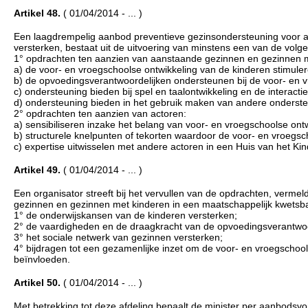
Artikel 48.
( 01/04/2014 - ... )
Een laagdrempelig aanbod preventieve gezinsondersteuning voor 
versterken, bestaat uit de uitvoering van minstens een van de vol
1° opdrachten ten aanzien van aanstaande gezinnen en gezinnen me
a) de voor- en vroegschoolse ontwikkeling van de kinderen stimuler
b) de opvoedingsverantwoordelijken ondersteunen bij de voor- en v
c) ondersteuning bieden bij spel en taalontwikkeling en de interac
d) ondersteuning bieden in het gebruik maken van andere onderst
2° opdrachten ten aanzien van actoren:
a) sensibiliseren inzake het belang van voor- en vroegschoolse ontw
b) structurele knelpunten of tekorten waardoor de voor- en vroegsch
c) expertise uitwisselen met andere actoren in een Huis van het Kin
Artikel 49.
( 01/04/2014 - ... )
Een organisator streeft bij het vervullen van de opdrachten, vermel
gezinnen en gezinnen met kinderen in een maatschappelijk kwetsba
1° de onderwijskansen van de kinderen versterken;
2° de vaardigheden en de draagkracht van de opvoedingsverantwoo
3° het sociale netwerk van gezinnen versterken;
4° bijdragen tot een gezamenlijke inzet om de voor- en vroegschools
beïnvloeden.
Artikel 50.
( 01/04/2014 - ... )
Met betrekking tot deze afdeling bepaalt de minister per aanbodsv