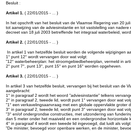
Besluit :
Artikel 1.
( 22/01/2015 - ... )
In het opschrift van het besluit van de Vlaamse Regering van 20 jul
tot aanwijzing van de adviesinstantie en tot vaststelling van nadere
decreet van 18 juli 2003 betreffende het integraal waterbeleid, wor
Artikel 2.
( 22/01/2015 - ... )
In artikel 1 van hetzelfde besluit worden de volgende wijzigingen a
1° punt 12° wordt vervangen door wat volgt:
"12° waterbeheerplan: het stroomgebiedbeheerplan, vermeld in artik
2° punt 7°, punt 13°, punt 15° en punt 16° worden opgeheven.
Artikel 3.
( 22/01/2015 - ... )
In artikel 3 van hetzelfde besluit, vervangen bij het besluit van d
aangebracht:
1° in paragraaf 2 wordt het woord "adviesinstantie" telkens vervang
2° in paragraaf 2, tweede lid, wordt punt 1° vervangen door wat volg
"1° een verkavelingsaanvraag met een globale oppervlakte groter d
3° in paragraaf 2, tweede lid, wordt punt 3° vervangen door wat volg
"3° en/of ondergrondse constructies, met uitzondering van funderin
dan 5 meter onder het maaiveld en een ondergrondse horizontale 
4° in paragraaf 4 wordt een tweede lid ingevoegd, dat luidt als volgt
"De minister, bevoegd voor openbare werken, en de minister, bevoe