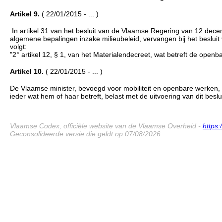
Artikel 9.
( 22/01/2015 - ... )
In artikel 31 van het besluit van de Vlaamse Regering van 12 decem
algemene bepalingen inzake milieubeleid, vervangen bij het beslui
volgt:
"2° artikel 12, § 1, van het Materialendecreet, wat betreft de ope
Artikel 10.
( 22/01/2015 - ... )
De Vlaamse minister, bevoegd voor mobiliteit en openbare werken, e
ieder wat hem of haar betreft, belast met de uitvoering van dit beslui
Vlaamse Codex, officiële website van de Vlaamse Overheid -
https
Geconsolideerde versie die geldt op 07/08/2026