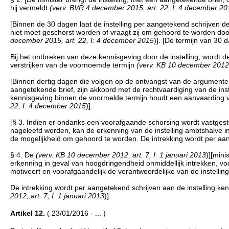
hij vermeldt
(verv. BVR 4 december 2015, art. 22, I: 4 december 20
[Binnen de 30 dagen laat de instelling per aangetekend schrijven 
niet moet geschorst worden of vraagt zij om gehoord te worden do
december 2015, art. 22, I: 4 december 2015
)]. [De termijn van 30 
Bij het ontbreken van deze kennisgeving door de instelling, wordt 
verstrijken van de voornoemde termijn
(verv. KB 10 december 2012, 
[Binnen dertig dagen die volgen op de ontvangst van de argumenten 
aangetekende brief, zijn akkoord met de rechtvaardiging van de ins
kennisgeving binnen de voormelde termijn houdt een aanvaarding 
22, I: 4 december 2015
)].
[§ 3. Indien er ondanks een voorafgaande schorsing wordt vastgest
nageleefd worden, kan de erkenning van de instelling ambtshalve in
de mogelijkheid om gehoord te worden. De intrekking wordt per aan
§ 4. De
(verv. KB 10 december 2012, art. 7, I: 1 januari 2013
)][mini
erkenning in geval van hoogdringendheid onmiddellijk intrekken, vo
motiveert en voorafgaandelijk de verantwoordelijke van de instellin
De intrekking wordt per aangetekend schrijven aan de instelling 
2012, art. 7, I: 1 januari 2013
)].
Artikel 12.
( 23/01/2016 - ... )