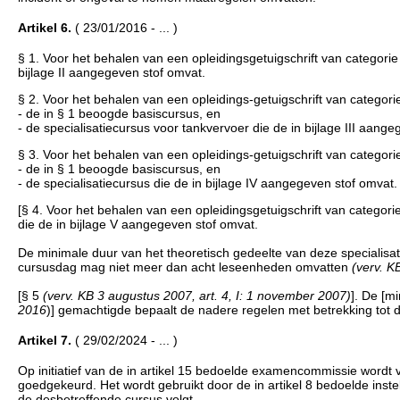
Artikel 6.
( 23/01/2016 - ... )
§ 1. Voor het behalen van een opleidingsgetuigschrift van categorie I
bijlage II aangegeven stof omvat.
§ 2. Voor het behalen van een opleidings-getuigschrift van categorie I
- de in § 1 beoogde basiscursus, en
- de specialisatiecursus voor tankvervoer die de in bijlage III aang
§ 3. Voor het behalen van een opleidings-getuigschrift van categorie I
- de in § 1 beoogde basiscursus, en
- de specialisatiecursus die de in bijlage IV aangegeven stof omvat.
[§ 4. Voor het behalen van een opleidingsgetuigschrift van categorie 
die de in bijlage V aangegeven stof omvat.
De minimale duur van het theoretisch gedeelte van deze specialis
cursusdag mag niet meer dan acht leseenheden omvatten
(verv. K
[§ 5
(verv. KB 3 augustus 2007, art. 4, I: 1 november 2007)
]. De [mi
2016
)] gemachtigde bepaalt de nadere regelen met betrekking tot d
Artikel 7.
( 29/02/2024 - ... )
Op initiatief van de in artikel 15 bedoelde examencommissie wordt 
goedgekeurd. Het wordt gebruikt door de in artikel 8 bedoelde instel
de desbetreffende cursus volgt.