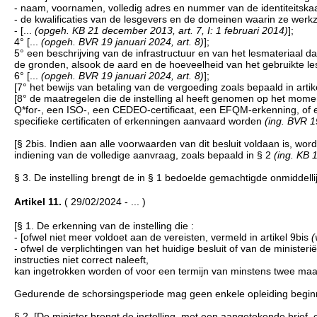
- naam, voornamen, volledig adres en nummer van de identiteitskaa
- de kwalificaties van de lesgevers en de domeinen waarin ze werkz
- [...
(opgeh. KB 21 december 2013, art. 7, I: 1 februari 2014)
];
4° [...
(opgeh. BVR 19 januari 2024, art. 8)
];
5° een beschrijving van de infrastructuur en van het lesmateriaal d
de gronden, alsook de aard en de hoeveelheid van het gebruikte le
6° [...
(opgeh. BVR 19 januari 2024, art. 8)
];
[7° het bewijs van betaling van de vergoeding zoals bepaald in artik
[8° de maatregelen die de instelling al heeft genomen op het mome
Q*for-, een ISO-, een CEDEO-certificaat, een EFQM-erkenning, of ee
specifieke certificaten of erkenningen aanvaard worden
(ing. BVR 19
[§ 2bis. Indien aan alle voorwaarden van dit besluit voldaan is, 
indiening van de volledige aanvraag, zoals bepaald in § 2
(ing. KB 
§ 3. De instelling brengt de in § 1 bedoelde gemachtigde onmiddell
Artikel 11.
( 29/02/2024 - ... )
[§ 1. De erkenning van de instelling die :
- [ofwel niet meer voldoet aan de vereisten, vermeld in artikel 9bis
(
- ofwel de verplichtingen van het huidige besluit of van de minister
instructies niet correct naleeft,
kan ingetrokken worden of voor een termijn van minstens twee m
Gedurende de schorsingsperiode mag geen enkele opleiding begi
§ 2. [De minister brengt de instelling, met een aangetekende brief,