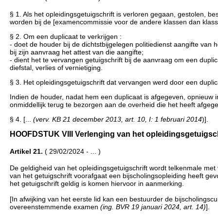
§ 1. Als het opleidingsgetuigschrift is verloren gegaan, gestolen,
worden bij de [examencommissie voor de andere klassen dan klas
§ 2. Om een duplicaat te verkrijgen :
- doet de houder bij de dichtstbijgelegen politiedienst aangifte van he
bij zijn aanvraag het attest van die aangifte;
- dient het te vervangen getuigschrift bij de aanvraag om een dup
diefstal, verlies of vernietiging.
§ 3. Het opleidingsgetuigschrift dat vervangen werd door een duplicaa
Indien de houder, nadat hem een duplicaat is afgegeven, opnieuw in h
onmiddellijk terug te bezorgen aan de overheid die het heeft afgeg
§ 4. [...
(verv. KB 21 december 2013, art. 10, I: 1 februari 2014
)].
HOOFDSTUK VIII Verlenging van het opleidingsgetuigschrift 
Artikel 21.
( 29/02/2024 - ... )
De geldigheid van het opleidingsgetuigschrift wordt telkenmale met v
van het getuigschrift voorafgaat een bijscholingsopleiding heeft ge
het getuigschrift geldig is komen hiervoor in aanmerking.
[In afwijking van het eerste lid kan een bestuurder de bijscholingsc
overeenstemmende examen
(ing. BVR 19 januari 2024, art. 14)
].