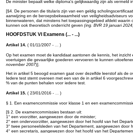
De minister bepaalt welke diploma's gelijkwaardig zijn als vermeld in
[§4. De personen die titularis zijn van een geldig scholingscertificaat
aanwijzing en de beroepsbekwaamheid van veiligheidsadviseurs voo
binnenwateren, dat minstens het toepassingsgebied afdekt waarin op
kunnen ook theoretisch onderricht geven
(ing. BVR 19 januari 2024,
HOOFDSTUK VI Examens (... - ...)
Artikel 14.
( 01/11/2007 - ... )
Op het examen moet de kandidaat aantonen de kennis, het inzicht e
voertuigen die gevaarlijke goederen vervoeren te kunnen uitoefenen,
november 2007
)].
Het in artikel 5 beoogd examen gaat over dezelfde leerstof als de 
Iedere test stemt overeen met een van de in artikel 6 voorgeschr
% van de punten behalen voor iedere test.
Artikel 15.
( 23/01/2016 - ... )
§ 1. Een examencommissie voor klasse 1 en een examencommissie
[§ 2. De examencommissies bestaan uit:
1° een voorzitter, aangewezen door de minister;
2° een ondervoorzitter, aangewezen door het hoofd van het Depar
3° twee personeelsleden van het Departement, aangewezen door h
4° een secretaris, aangewezen door het hoofd van het Departemen