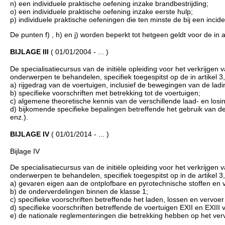
n) een individuele praktische oefening inzake brandbestrijding;
o) een individuele praktische oefening inzake eerste hulp;
p) individuele praktische oefeningen die ten minste de bij een inc
De punten f) , h) en j) worden beperkt tot hetgeen geldt voor de in a
BIJLAGE III
( 01/01/2004 - ... )
De specialisatiecursus van de initiële opleiding voor het verkrijgen 
onderwerpen te behandelen, specifiek toegespitst op de in artikel 3,
a) rijgedrag van de voertuigen, inclusief de bewegingen van de ladi
b) specifieke voorschriften met betrekking tot de voertuigen;
c) algemene theoretische kennis van de verschillende laad- en losin
d) bijkomende specifieke bepalingen betreffende het gebruik van de
enz.).
BIJLAGE IV
( 01/01/2014 - ... )
Bijlage IV
De specialisatiecursus van de initiële opleiding voor het verkrijgen 
onderwerpen te behandelen, specifiek toegespitst op in de artikel 3,
a) gevaren eigen aan de ontplofbare en pyrotechnische stoffen en
b) de onderverdelingen binnen de klasse 1;
c) specifieke voorschriften betreffende het laden, lossen en vervoe
d) specifieke voorschriften betreffende de voertuigen EXII en EXIII
e) de nationale reglementeringen die betrekking hebben op het ver