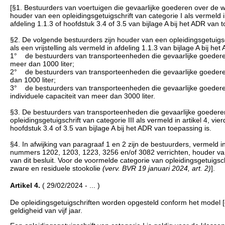
[§1. Bestuurders van voertuigen die gevaarlijke goederen over de w
houder van een opleidingsgetuigschrift van categorie I als vermeld in a
afdeling 1.1.3 of hoofdstuk 3.4 of 3.5 van bijlage A bij het ADR van t
§2. De volgende bestuurders zijn houder van een opleidingsgetuigschri
als een vrijstelling als vermeld in afdeling 1.1.3 van bijlage A bij he
1° de bestuurders van transporteenheden die gevaarlijke goedere
meer dan 1000 liter;
2° de bestuurders van transporteenheden die gevaarlijke goederen 
dan 1000 liter;
3° de bestuurders van transporteenheden die gevaarlijke goedere
individuele capaciteit van meer dan 3000 liter.
§3. De bestuurders van transporteenheden die gevaarlijke goedere
opleidingsgetuigschrift van categorie III als vermeld in artikel 4, vierd
hoofdstuk 3.4 of 3.5 van bijlage A bij het ADR van toepassing is.
§4. In afwijking van paragraaf 1 en 2 zijn de bestuurders, vermeld 
nummers 1202, 1203, 1223, 3256 en/of 3082 verrichten, houder van ee
van dit besluit. Voor de voormelde categorie van opleidingsgetuig
zware en residuele stookolie
(verv. BVR 19 januari 2024, art. 2)
].
Artikel 4.
( 29/02/2024 - ... )
De opleidingsgetuigschriften worden opgesteld conform het model 
geldigheid van vijf jaar.