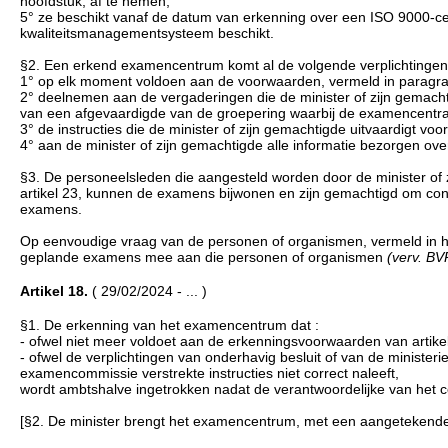
hoofdstuk, af te nemen;
5° ze beschikt vanaf de datum van erkenning over een ISO 9000-cert
kwaliteitsmanagementsysteem beschikt.
§2. Een erkend examencentrum komt al de volgende verplichtingen
1° op elk moment voldoen aan de voorwaarden, vermeld in paragra
2° deelnemen aan de vergaderingen die de minister of zijn gemac
van een afgevaardigde van de groepering waarbij de examencentra 
3° de instructies die de minister of zijn gemachtigde uitvaardigt vo
4° aan de minister of zijn gemachtigde alle informatie bezorgen ov
§3. De personeelsleden die aangesteld worden door de minister of z
artikel 23, kunnen de examens bijwonen en zijn gemachtigd om cont
examens.
Op eenvoudige vraag van de personen of organismen, vermeld in he
geplande examens mee aan die personen of organismen
(verv. BV
Artikel 18.
( 29/02/2024 - ... )
§1. De erkenning van het examencentrum dat :
- ofwel niet meer voldoet aan de erkenningsvoorwaarden van artike
- ofwel de verplichtingen van onderhavig besluit of van de minister
examencommissie verstrekte instructies niet correct naleeft,
wordt ambtshalve ingetrokken nadat de verantwoordelijke van het 
[§2. De minister brengt het examencentrum, met een aangetekende br