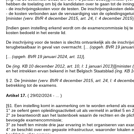
hebben de toelating om bij de kandidaten over te gaan tot de inning
- de inschrijvingskosten voor de testen. De inschrijvingskosten dek
- de kosten verbonden aan de vervaardiging van de opleidingsgetui
[minister
(verv. BVR 4 december 2015, art. 24, I: 4 december 2015
)
[Indien geen instelling erkend wordt om de examencommissie bij te 
kosten bedoeld in het eerste lid.
De inschrijving voor de testen is slechts ontvankelijk als de inschrij
terugbetaalbaar in geval van overmacht. [...
(opgeh. BVR 19 januari 
[...
(opgeh. BVR 19 januari 2024, art. 11)
].
De
(ing. KB 10 december 2012, art. 10, I: 1 januari 2013
)][minister
en het intrekken ervan bekend in het Belgisch Staatsblad
(ing. KB 1
§ 2. De [minister
(verv. BVR 4 december 2015, art. 24, I: 4 decemb
betrekking tot de examens.
Artikel 17.
( 29/02/2024 - ... )
[§1. Een instelling komt in aanmerking om te worden erkend als e
1° ze oefent geen opleidingsactiviteit uit als vermeld in artikel 5 en 
2° ze beantwoordt aan het lastenboek waarin de rechten en de pli
bevoegde examencommissie;
3° ze heeft ten minste drie jaar ervaring in het organiseren van e
4° ze beschikt over een gepaste infrastructuur, waaronder lokalen e