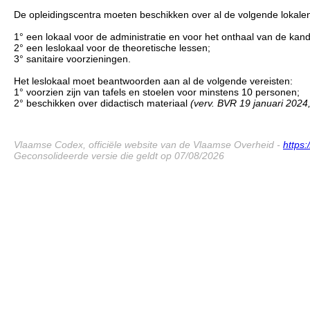
De opleidingscentra moeten beschikken over al de volgende lokale
1° een lokaal voor de administratie en voor het onthaal van de kand
2° een leslokaal voor de theoretische lessen;
3° sanitaire voorzieningen.
Het leslokaal moet beantwoorden aan al de volgende vereisten:
1° voorzien zijn van tafels en stoelen voor minstens 10 personen;
2° beschikken over didactisch materiaal
(verv. BVR 19 januari 2024,
Vlaamse Codex, officiële website van de Vlaamse Overheid -
https
Geconsolideerde versie die geldt op 07/08/2026