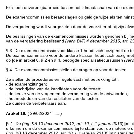
Er is een onverenigbaarheid tussen het lidmaatschap van die examen
De examencommissies beraadslagen op geldige wijze als ten minste
De vergadering wordt voorgezeten door de voorzitter of bij zijn afw
De beslissingen van de examencommissies worden genomen bij mee
van de vergadering beslissend
(verv. BVR 4 december 2015, art. 25,
§ 3. De examencommissie voor klasse 1 houdt zich bezig met de test
De examencommissie voor de andere klassen houdt zich bezig met d
op [de in artikel 6, § 2 en § 4, beoogde specialisatiecursussen
(verv
§ 4. De examencommissies stellen de vragen op voor de testen.
Ze stellen de procedures en regels vast met betrekking tot :
- de examenzittingen;
- de inschrijving van de kandidaten voor de testen;
- de keuze van de vragen en de verbetering van de antwoorden;
- het mededelen van de resultaten van de testen.
Ze duiden de verbeteraars aan.
Artikel 16.
( 29/02/2024 - ... )
[§ 1. De
(ing. KB 10 december 2012, art. 10, I: 1 januari 2013
)][min
erkennen om de examencommissie bij te staan voor de materiële org
(ing. KB 10 december 2012, art. 10, I: 1 januari 2013
)][minister
(ver