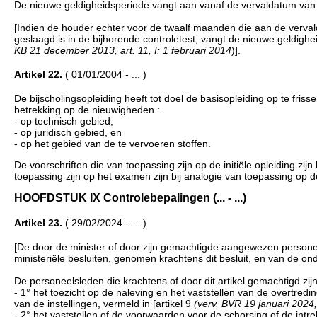
De nieuwe geldigheidsperiode vangt aan vanaf de vervaldatum van h
[Indien de houder echter voor de twaalf maanden die aan de vervald
geslaagd is in de bijhorende controletest, vangt de nieuwe geldigh
KB 21 december 2013, art. 11, I: 1 februari 2014
)].
Artikel 22.
( 01/01/2004 - ... )
De bijscholingsopleiding heeft tot doel de basisopleiding op te fri
betrekking op de nieuwigheden :
- op technisch gebied,
- op juridisch gebied, en
- op het gebied van de te vervoeren stoffen.
De voorschriften die van toepassing zijn op de initiële opleiding zij
toepassing zijn op het examen zijn bij analogie van toepassing op de
HOOFDSTUK IX Controlebepalingen (... - ...)
Artikel 23.
( 29/02/2024 - ... )
[De door de minister of door zijn gemachtigde aangewezen personeels
ministeriële besluiten, genomen krachtens dit besluit, en van de on
De personeelsleden die krachtens of door dit artikel gemachtigd zijn
- 1° het toezicht op de naleving en het vaststellen van de overtred
van de instellingen, vermeld in [artikel 9
(verv. BVR 19 januari 2024,
- 2° het vaststellen of de voorwaarden voor de schorsing of de intr