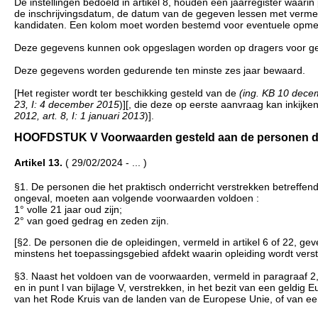
De instellingen bedoeld in artikel 8, houden een jaarregister waar
de inschrijvingsdatum, de datum van de gegeven lessen met vermeld
kandidaten. Een kolom moet worden bestemd voor eventuele opme
Deze gegevens kunnen ook opgeslagen worden op dragers voor ge
Deze gegevens worden gedurende ten minste zes jaar bewaard.
[Het register wordt ter beschikking gesteld van de
(ing. KB 10 decem
23, I: 4 december 2015
)][, die deze op eerste aanvraag kan inkijk
2012, art. 8, I: 1 januari 2013
)].
HOOFDSTUK V Voorwaarden gesteld aan de personen die het
Artikel 13.
( 29/02/2024 - ... )
§1. De personen die het praktisch onderricht verstrekken betreffen
ongeval, moeten aan volgende voorwaarden voldoen :
1° volle 21 jaar oud zijn;
2° van goed gedrag en zeden zijn.
[§2. De personen die de opleidingen, vermeld in artikel 6 of 22, geven
minstens het toepassingsgebied afdekt waarin opleiding wordt verst
§3. Naast het voldoen van de voorwaarden, vermeld in paragraaf 2, z
en in punt l van bijlage V, verstrekken, in het bezit van een geld
van het Rode Kruis van de landen van de Europese Unie, of van een