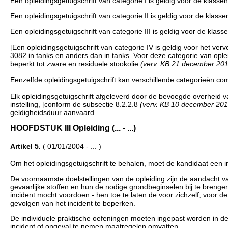
Een opleidingsgetuigschrift van categorie I is geldig voor de klassen 
Een opleidingsgetuigschrift van categorie II is geldig voor de klassen 
Een opleidingsgetuigschrift van categorie III is geldig voor de klasse
[Een opleidingsgetuigschrift van categorie IV is geldig voor het 
3082 in tanks en anders dan in tanks. Voor deze categorie van opl
beperkt tot zware en residuele stookolie
(verv. KB 21 december 2013,
Eenzelfde opleidingsgetuigschrift kan verschillende categorieën co
Elk opleidingsgetuigschrift afgeleverd door de bevoegde overheid 
instelling, [conform de subsectie 8.2.2.8
(verv. KB 10 december 2012,
geldigheidsduur aanvaard.
HOOFDSTUK III Opleiding (... - ...)
Artikel 5.
( 01/01/2004 - ... )
Om het opleidingsgetuigschrift te behalen, moet de kandidaat een 
De voornaamste doelstellingen van de opleiding zijn de aandacht v
gevaarlijke stoffen en hun de nodige grondbeginselen bij te brenge
incident mocht voordoen - hen toe te laten de voor zichzelf, voor d
gevolgen van het incident te beperken.
De individuele praktische oefeningen moeten ingepast worden in de 
incident of ongeval te nemen maatregelen omvatten.