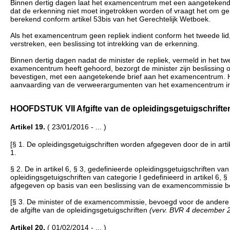
Binnen dertig dagen laat het examencentrum met een aangetekende
dat de erkenning niet moet ingetrokken worden of vraagt het om ge
berekend conform artikel 53bis van het Gerechtelijk Wetboek.
Als het examencentrum geen repliek indient conform het tweede lid, 
verstreken, een beslissing tot intrekking van de erkenning.
Binnen dertig dagen nadat de minister de repliek, vermeld in het tw
examencentrum heeft gehoord, bezorgt de minister zijn beslissing o
bevestigen, met een aangetekende brief aan het examencentrum. H
aanvaarding van de verweerargumenten van het examencentrum i
HOOFDSTUK VII Afgifte van de opleidingsgetuigschriften (..
Artikel 19.
( 23/01/2016 - ... )
[§ 1. De opleidingsgetuigschriften worden afgegeven door de in a
1.
§ 2. De in artikel 6, § 3, gedefinieerde opleidingsgetuigschriften va
opleidingsgetuigschriften van categorie I gedefinieerd in artikel 
afgegeven op basis van een beslissing van de examencommissie b
[§ 3. De minister of de examencommissie, bevoegd voor de andere k
de afgifte van de opleidingsgetuigschriften
(verv. BVR 4 december 20
Artikel 20.
( 01/02/2014 - ... )