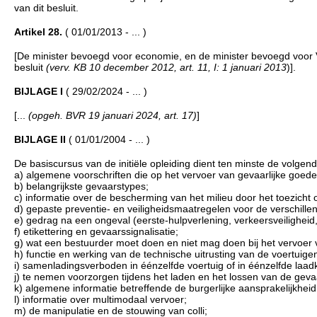
van dit besluit.
Artikel 28.
( 01/01/2013 - ... )
[De minister bevoegd voor economie, en de minister bevoegd voor Ve
besluit
(verv. KB 10 december 2012, art. 11, I: 1 januari 2013
)].
BIJLAGE I
( 29/02/2024 - ... )
[...
(opgeh. BVR 19 januari 2024, art. 17)
]
BIJLAGE II
( 01/01/2004 - ... )
De basiscursus van de initiële opleiding dient ten minste de volge
a) algemene voorschriften die op het vervoer van gevaarlijke goede
b) belangrijkste gevaarstypes;
c) informatie over de bescherming van het milieu door het toezicht o
d) gepaste preventie- en veiligheidsmaatregelen voor de verschille
e) gedrag na een ongeval (eerste-hulpverlening, verkeersveiligheid
f) etikettering en gevaarssignalisatie;
g) wat een bestuurder moet doen en niet mag doen bij het vervoer 
h) functie en werking van de technische uitrusting van de voertuige
i) samenladingsverboden in éénzelfde voertuig of in éénzelfde laadk
j) te nemen voorzorgen tijdens het laden en het lossen van de geva
k) algemene informatie betreffende de burgerlijke aansprakelijkheid
l) informatie over multimodaal vervoer;
m) de manipulatie en de stouwing van colli;