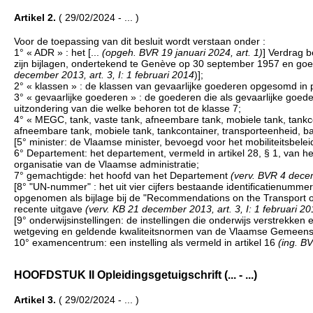
Artikel 2.
( 29/02/2024 - ... )
Voor de toepassing van dit besluit wordt verstaan onder :
1° « ADR » : het [...
(opgeh. BVR 19 januari 2024, art. 1)
] Verdrag b
zijn bijlagen, ondertekend te Genève op 30 september 1957 en goe
december 2013, art. 3, I: 1 februari 2014
)];
2° « klassen » : de klassen van gevaarlijke goederen opgesomd in pa
3° « gevaarlijke goederen » : de goederen die als gevaarlijke goede
uitzondering van die welke behoren tot de klasse 7;
4° « MEGC, tank, vaste tank, afneembare tank, mobiele tank, tankcon
afneembare tank, mobiele tank, tankcontainer, transporteenheid, batt
[5° minister: de Vlaamse minister, bevoegd voor het mobiliteitsbel
6° Departement: het departement, vermeld in artikel 28, § 1, van h
organisatie van de Vlaamse administratie;
7° gemachtigde: het hoofd van het Departement
(verv. BVR 4 decem
[8° "UN-nummer" : het uit vier cijfers bestaande identificatienumm
opgenomen als bijlage bij de "Recommendations on the Transport o
recente uitgave
(verv. KB 21 december 2013, art. 3, I: 1 februari 2
[9° onderwijsinstellingen: de instellingen die onderwijs verstrekken
wetgeving en geldende kwaliteitsnormen van de Vlaamse Gemeen
10° examencentrum: een instelling als vermeld in artikel 16
(ing. BV
HOOFDSTUK II Opleidingsgetuigschrift (... - ...)
Artikel 3.
( 29/02/2024 - ... )