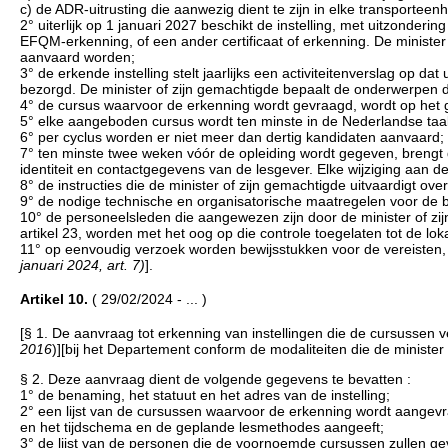
c) de ADR-uitrusting die aanwezig dient te zijn in elke transporteenh
2° uiterlijk op 1 januari 2027 beschikt de instelling, met uitzonderi
EFQM-erkenning, of een ander certificaat of erkenning. De minister 
aanvaard worden;
3° de erkende instelling stelt jaarlijks een activiteitenverslag op 
bezorgd. De minister of zijn gemachtigde bepaalt de onderwerpen d
4° de cursus waarvoor de erkenning wordt gevraagd, wordt op het
5° elke aangeboden cursus wordt ten minste in de Nederlandse taal
6° per cyclus worden er niet meer dan dertig kandidaten aanvaard;
7° ten minste twee weken vóór de opleiding wordt gegeven, brengt 
identiteit en contactgegevens van de lesgever. Elke wijziging aan 
8° de instructies die de minister of zijn gemachtigde uitvaardigt o
9° de nodige technische en organisatorische maatregelen voor 
10° de personeelsleden die aangewezen zijn door de minister of zijn
artikel 23, worden met het oog op die controle toegelaten tot de lok
11° op eenvoudig verzoek worden bewijsstukken voor de vereisten,
januari 2024, art. 7)
].
Artikel 10.
( 29/02/2024 - ... )
[§ 1. De aanvraag tot erkenning van instellingen die de cursussen
2016
)][bij het Departement conform de modaliteiten die de minister
§ 2. Deze aanvraag dient de volgende gegevens te bevatten :
1° de benaming, het statuut en het adres van de instelling;
2° een lijst van de cursussen waarvoor de erkenning wordt aangev
en het tijdschema en de geplande lesmethodes aangeeft;
3° de lijst van de personen die de voornoemde cursussen zullen ge