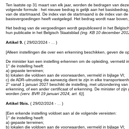
Ten laatste op 31 maart van elk jaar, worden de bedragen van dez
volgende formule : het nieuwe bedrag is gelijk aan het basisbedra
van de startmaand. De index van de startmaand is de index van de 
basisvergoedingen heeft vastgelegd. Het bedrag wordt naar boven,
Het bedrag van de vergoedingen wordt gepubliceerd in het Belgisc
hun publicatie in het Belgisch Staatsblad
(ing. KB 10 december 2012,
Artikel 9.
( 29/02/2024 - ... )
[Alleen instellingen die over een erkenning beschikken, geven de opl
De minister kan een instelling erkennen om de opleiding, vermeld in
1° de instelling heeft:
a) gepaste terreinen;
b) lokalen die voldoen aan de voorwaarden, vermeld in bijlage VI;
c) de ADR-uitrusting die aanwezig dient te zijn in elke transporteen
2° vanaf 1 januari 2027 beschikt de instelling, met uitzondering va
erkenning, of een ander certificaat of erkenning. De minister of zi
worden
(verv. BVR 19 januari 2024, art. 6)
].
Artikel 9bis.
( 29/02/2024 - ... )
[Een erkende instelling voldoet aan al de volgende vereisten:
1° de instelling heeft:
a) gepaste terreinen;
b) lokalen die voldoen aan de voorwaarden, vermeld in bijlage VI;