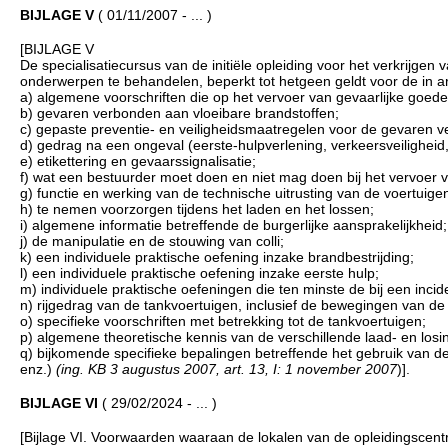
BIJLAGE V
( 01/11/2007 - ... )
[BIJLAGE V
De specialisatiecursus van de initiële opleiding voor het verkrijgen 
onderwerpen te behandelen, beperkt tot hetgeen geldt voor de in art
a) algemene voorschriften die op het vervoer van gevaarlijke goede
b) gevaren verbonden aan vloeibare brandstoffen;
c) gepaste preventie- en veiligheidsmaatregelen voor de gevaren v
d) gedrag na een ongeval (eerste-hulpverlening, verkeersveiligheid
e) etikettering en gevaarssignalisatie;
f) wat een bestuurder moet doen en niet mag doen bij het vervoer v
g) functie en werking van de technische uitrusting van de voertuige
h) te nemen voorzorgen tijdens het laden en het lossen;
i) algemene informatie betreffende de burgerlijke aansprakelijkheid;
j) de manipulatie en de stouwing van colli;
k) een individuele praktische oefening inzake brandbestrijding;
l) een individuele praktische oefening inzake eerste hulp;
m) individuele praktische oefeningen die ten minste de bij een inc
n) rijgedrag van de tankvoertuigen, inclusief de bewegingen van de 
o) specifieke voorschriften met betrekking tot de tankvoertuigen;
p) algemene theoretische kennis van de verschillende laad- en losi
q) bijkomende specifieke bepalingen betreffende het gebruik van de
enz.)
(ing. KB 3 augustus 2007, art. 13, I: 1 november 2007
)].
BIJLAGE VI
( 29/02/2024 - ... )
[Bijlage VI. Voorwaarden waaraan de lokalen van de opleidingscen