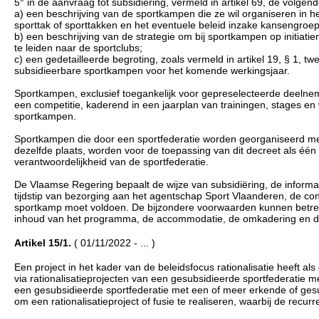
5° in de aanvraag tot subsidiëring, vermeld in artikel 69, de volge
a) een beschrijving van de sportkampen die ze wil organiseren in 
sporttak of sporttakken en het eventuele beleid inzake kansengroe
b) een beschrijving van de strategie om bij sportkampen op initia
te leiden naar de sportclubs;
c) een gedetailleerde begroting, zoals vermeld in artikel 19, § 1, t
subsidieerbare sportkampen voor het komende werkingsjaar.
Sportkampen, exclusief toegankelijk voor gepreselecteerde deelneme
een competitie, kaderend in een jaarplan van trainingen, stages en
sportkampen.
Sportkampen die door een sportfederatie worden georganiseerd met 
dezelfde plaats, worden voor de toepassing van dit decreet als 
verantwoordelijkheid van de sportfederatie.
De Vlaamse Regering bepaalt de wijze van subsidiëring, de inform
tijdstip van bezorging aan het agentschap Sport Vlaanderen, de c
sportkamp moet voldoen. De bijzondere voorwaarden kunnen betrekk
inhoud van het programma, de accommodatie, de omkadering en de
Artikel 15/1.
( 01/11/2022 - ... )
Een project in het kader van de beleidsfocus rationalisatie heeft als 
via rationalisatieprojecten van een gesubsidieerde sportfederatie m
een gesubsidieerde sportfederatie met een of meer erkende of gesubs
om een rationalisatieproject of fusie te realiseren, waarbij de recu