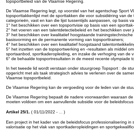
topsportbeleid van de Vlaamse Regering.
De Vlaamse Regering legt, op voorstel van het agentschap Sport Vl
topsporttakkenlijst met de sporttakken die voor subsidiëring van d
categorieën, vast en kan die lijst tussentijds aanpassen, op basis va
1° het beschikken over een topsportvisie op basis van een sporttak- of
2° het voeren van een talentdetectiebeleid en het beschikken over 
3° het beschikken over kwalitatief hoogstaande trainingstechnische
basisvorming en de permanente vorming van topsporttrainers;
4° het beschikken over een kwalitatief hoogstaand talentontwikkeli
5° het inzetten van de topsportwerking en -resultaten als middel om 
sportaanbod, sportkaderopleiding, en inzake de verhoging van de visi
6° de behaalde topsportresultaten in de meest recente olympiade
In het tweede lid wordt verstaan onder stuurgroep Topsport : de s
opgericht met als taak strategisch advies te verlenen over de samen
Vlaamse topsportbeleid.
De Vlaamse Regering kan de vergoeding voor de leden van de stuu
De Vlaamse Regering bepaalt de nadere voorwaarden waaraan de uni
moeten voldoen om een aanvullende subsidie voor de beleidsfocus
Artikel 25/1.
( 01/11/2022 - ... )
Een project in het kader van de beleidsfocus professionalisering in 
valorisatie op het vlak van sportkaderopleidingen en sportgekwalifi