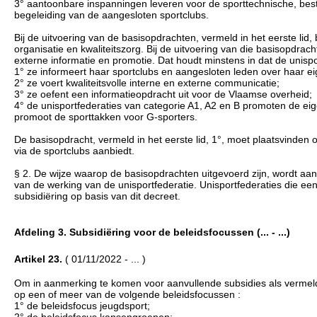
3° aantoonbare inspanningen leveren voor de sporttechnische, bestu
begeleiding van de aangesloten sportclubs.
Bij de uitvoering van de basisopdrachten, vermeld in het eerste li
organisatie en kwaliteitszorg. Bij de uitvoering van die basisopdra
externe informatie en promotie. Dat houdt minstens in dat de unisp
1° ze informeert haar sportclubs en aangesloten leden over haar ei
2° ze voert kwaliteitsvolle interne en externe communicatie;
3° ze oefent een informatieopdracht uit voor de Vlaamse overheid;
4° de unisportfederaties van categorie A1, A2 en B promoten de eig
promoot de sporttakken voor G-sporters.
De basisopdracht, vermeld in het eerste lid, 1°, moet plaatsvinden 
via de sportclubs aanbiedt.
§ 2. De wijze waarop de basisopdrachten uitgevoerd zijn, wordt aan
van de werking van de unisportfederatie. Unisportfederaties die ee
subsidiëring op basis van dit decreet.
Afdeling 3. Subsidiëring voor de beleidsfocussen (... - ...)
Artikel 23.
( 01/11/2022 - ... )
Om in aanmerking te komen voor aanvullende subsidies als vermeld i
op een of meer van de volgende beleidsfocussen :
1° de beleidsfocus jeugdsport;