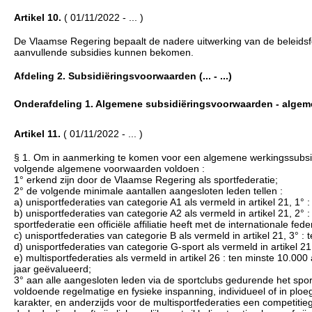
Artikel 10.
( 01/11/2022 - ... )
De Vlaamse Regering bepaalt de nadere uitwerking van de beleidsfoc
aanvullende subsidies kunnen bekomen.
Afdeling 2. Subsidiëringsvoorwaarden (... - ...)
Onderafdeling 1. Algemene subsidiëringsvoorwaarden - algemene
Artikel 11.
( 01/11/2022 - ... )
§ 1. Om in aanmerking te komen voor een algemene werkingssubsidie 
volgende algemene voorwaarden voldoen :
1° erkend zijn door de Vlaamse Regering als sportfederatie;
2° de volgende minimale aantallen aangesloten leden tellen :
a) unisportfederaties van categorie A1 als vermeld in artikel 21, 1
b) unisportfederaties van categorie A2 als vermeld in artikel 21, 2
sportfederatie een officiële affiliatie heeft met de internationale f
c) unisportfederaties van categorie B als vermeld in artikel 21, 3° 
d) unisportfederaties van categorie G-sport als vermeld in artikel 2
e) multisportfederaties als vermeld in artikel 26 : ten minste 10.0
jaar geëvalueerd;
3° aan alle aangesloten leden via de sportclubs gedurende het spor
voldoende regelmatige en fysieke inspanning, individueel of in ploe
karakter, en anderzijds voor de multisportfederaties een competitiege