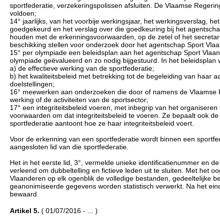
sportfederatie, verzekeringspolissen afsluiten. De Vlaamse Rege
voldoen;
14° jaarlijks, van het voorbije werkingsjaar, het werkingsverslag, h
goedgekeurd en het verslag over die goedkeuring bij het agentscha
houden met de erkenningsvoorwaarden, op de zetel of het secretaria
beschikking stellen voor onderzoek door het agentschap Sport Vla
15° per olympiade een beleidsplan aan het agentschap Sport Vlaan
olympiade geëvalueerd en zo nodig bijgestuurd. In het beleidsplan
a) de effectieve werking van de sportfederatie;
b) het kwaliteitsbeleid met betrekking tot de begeleiding van haar
doelstellingen;
16° meewerken aan onderzoeken die door of namens de Vlaamse Rege
werking of de activiteiten van de sportsector;
17° een integriteitsbeleid voeren, met inbegrip van het organisere
voorwaarden om dat integriteitsbeleid te voeren. Ze bepaalt ook de 
sportfederatie aantoont hoe ze haar integriteitsbeleid voert.
Voor de erkenning van een sportfederatie wordt binnen een sportf
aangesloten lid van die sportfederatie.
Het in het eerste lid, 3°, vermelde unieke identificatienummer en 
verleend om dubbeltelling en fictieve leden uit te sluiten. Met he
Vlaanderen op elk ogenblik de volledige bestanden, gedeeltelijke
geanonimiseerde gegevens worden statistisch verwerkt. Na het ei
bewaard.
Artikel 5.
( 01/07/2016 - ... )