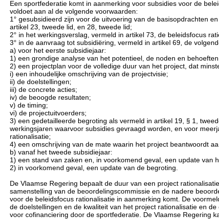
Een sportfederatie komt in aanmerking voor subsidies voor de beleidsfo
voldoet aan al de volgende voorwaarden:
1° gesubsidieerd zijn voor de uitvoering van de basisopdrachten en 
artikel 23, tweede lid, en 28, tweede lid;
2° in het werkingsverslag, vermeld in artikel 73, de beleidsfocus rat
3° in de aanvraag tot subsidiëring, vermeld in artikel 69, de volge
a) voor het eerste subsidiejaar:
1) een grondige analyse van het potentieel, de noden en behoeften vo
2) een projectplan voor de volledige duur van het project, dat min
i) een inhoudelijke omschrijving van de projectvisie;
ii) de doelstellingen;
iii) de concrete acties;
iv) de beoogde resultaten;
v) de timing;
vi) de projectuitvoerders;
3) een gedetailleerde begroting als vermeld in artikel 19, § 1, twe
werkingsjaren waarvoor subsidies gevraagd worden, en voor meerjari
rationalisatie;
4) een omschrijving van de mate waarin het project beantwoordt aa
b) vanaf het tweede subsidiejaar:
1) een stand van zaken en, in voorkomend geval, een update van het
2) in voorkomend geval, een update van de begroting.
De Vlaamse Regering bepaalt de duur van een project rationalisati
samenstelling van de beoordelingscommissie en de nadere beoordeli
voor de beleidsfocus rationalisatie in aanmerking komt. De voormel
de doelstellingen en de kwaliteit van het project rationalisatie 
voor cofinanciering door de sportfederatie. De Vlaamse Regering 