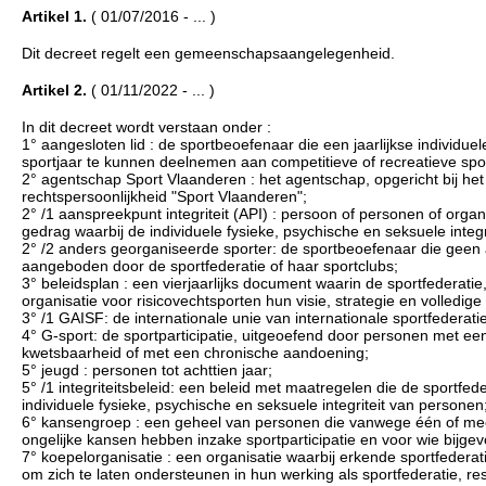
Artikel 1.
( 01/07/2016 - ... )
Dit decreet regelt een gemeenschapsaangelegenheid.
Artikel 2.
( 01/11/2022 - ... )
In dit decreet wordt verstaan onder :
1° aangesloten lid : de sportbeoefenaar die een jaarlijkse individu
sportjaar te kunnen deelnemen aan competitieve of recreatieve sport
2° agentschap Sport Vlaanderen : het agentschap, opgericht bij het
rechtspersoonlijkheid "Sport Vlaanderen";
2° /1 aanspreekpunt integriteit (API) : persoon of personen of org
gedrag waarbij de individuele fysieke, psychische en seksuele inte
2° /2 anders georganiseerde sporter: de sportbeoefenaar die geen
aangeboden door de sportfederatie of haar sportclubs;
3° beleidsplan : een vierjaarlijks document waarin de sportfederatie
organisatie voor risicovechtsporten hun visie, strategie en volledig
3° /1 GAISF: de internationale unie van internationale sportfederat
4° G-sport: de sportparticipatie, uitgeoefend door personen met een
kwetsbaarheid of met een chronische aandoening;
5° jeugd : personen tot achttien jaar;
5° /1 integriteitsbeleid: een beleid met maatregelen die de sportf
individuele fysieke, psychische en seksuele integriteit van personen
6° kansengroep : een geheel van personen die vanwege één of me
ongelijke kansen hebben inzake sportparticipatie en voor wie bijgev
7° koepelorganisatie : een organisatie waarbij erkende sportfederati
om zich te laten ondersteunen in hun werking als sportfederatie, res