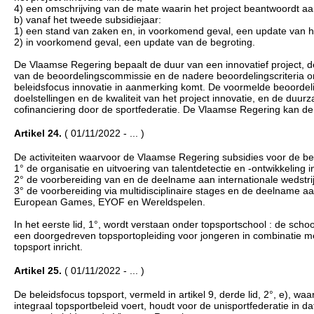
4) een omschrijving van de mate waarin het project beantwoordt aa
b) vanaf het tweede subsidiejaar:
1) een stand van zaken en, in voorkomend geval, een update van het
2) in voorkomend geval, een update van de begroting.
De Vlaamse Regering bepaalt de duur van een innovatief project, 
van de beoordelingscommissie en de nadere beoordelingscriteria om
beleidsfocus innovatie in aanmerking komt. De voormelde beoordeli
doelstellingen en de kwaliteit van het project innovatie, en de 
cofinanciering door de sportfederatie. De Vlaamse Regering kan 
Artikel 24.
( 01/11/2022 - ... )
De activiteiten waarvoor de Vlaamse Regering subsidies voor de beleid
1° de organisatie en uitvoering van talentdetectie en -ontwikkeling 
2° de voorbereiding van en de deelname aan internationale wedstrij
3° de voorbereiding via multidisciplinaire stages en de deelname
European Games, EYOF en Wereldspelen.
In het eerste lid, 1°, wordt verstaan onder topsportschool : de sch
een doorgedreven topsportopleiding voor jongeren in combinatie me
topsport inricht.
Artikel 25.
( 01/11/2022 - ... )
De beleidsfocus topsport, vermeld in artikel 9, derde lid, 2°, e), w
integraal topsportbeleid voert, houdt voor de unisportfederatie in da