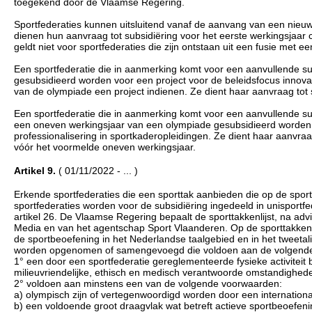
toegekend door de Vlaamse Regering.
Sportfederaties kunnen uitsluitend vanaf de aanvang van een nieuw
dienen hun aanvraag tot subsidiëring voor het eerste werkingsjaar 
geldt niet voor sportfederaties die zijn ontstaan uit een fusie met e
Een sportfederatie die in aanmerking komt voor een aanvullende sub
gesubsidieerd worden voor een project voor de beleidsfocus innovat
van de olympiade een project indienen. Ze dient haar aanvraag tot s
Een sportfederatie die in aanmerking komt voor een aanvullende subs
een oneven werkingsjaar van een olympiade gesubsidieerd worden 
professionalisering in sportkaderopleidingen. Ze dient haar aanvraag 
vóór het voormelde oneven werkingsjaar.
Artikel 9.
( 01/11/2022 - ... )
Erkende sportfederaties die een sporttak aanbieden die op de sport
sportfederaties worden voor de subsidiëring ingedeeld in unisportfed
artikel 26. De Vlaamse Regering bepaalt de sporttakkenlijst, na ad
Media en van het agentschap Sport Vlaanderen. Op de sporttakken
de sportbeoefening in het Nederlandse taalgebied en in het tweetali
worden opgenomen of samengevoegd die voldoen aan de volgend
1° een door een sportfederatie gereglementeerde fysieke activiteit 
milieuvriendelijke, ethisch en medisch verantwoorde omstandighede
2° voldoen aan minstens een van de volgende voorwaarden:
a) olympisch zijn of vertegenwoordigd worden door een internationa
b) een voldoende groot draagvlak wat betreft actieve sportbeoefeni