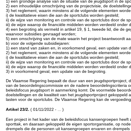
1) een grondige analyse van de situatie van de jeugdsport in de spo
2) een inhoudelijke omschrijving van de projectvisie, de doelstellin
3) het reglement, waarin minstens al de volgende elementen wor
i) de kwalitatieve eisen die aan de sportclubs worden gesteld;
ii) de wijze van monitoring en controle van de sportclubs door de sp
iii) de wijze waarop de financiële middelen worden verdeeld onder d
4) een begroting als vermeld in artikel 19, § 1, tweede lid, die de
waarvoor subsidies gevraagd worden;
5) een omschrijving van de mate waarin het project beantwoordt aa
b) voor de volgende subsidiejaren:
1) een stand van zaken en, in voorkomend geval, een update van de 
2) het reglement, waarin minstens al de volgende elementen wor
i) de kwalitatieve eisen die aan de sportclubs worden gesteld;
ii) de wijze van monitoring en controle van de sportclubs door de sp
iii) de wijze waarop de financiële middelen worden verdeeld onder d
3) in voorkomend geval, een update van de begroting.
De Vlaamse Regering bepaalt de duur van een jeugdsportproject, d
van de beoordelingscommissie en de nadere beoordelingscriteria om
beleidsfocus jeugdsport in aanmerking komt. De voormelde beoordel
doelstellingen en de kwaliteit van het jeugdsportproject gekoppeld a
lasten voor de sportclubs. De Vlaamse Regering kan de vergoedin
Artikel 23/2.
( 01/11/2022 - ... )
Een project in het kader van de beleidsfocus kansengroepen heeft 
sporttak, en daaraan gekoppeld de eigen sportorganisatie, op nod
drempels die de personen uit kansengroepen ervaren en drempels