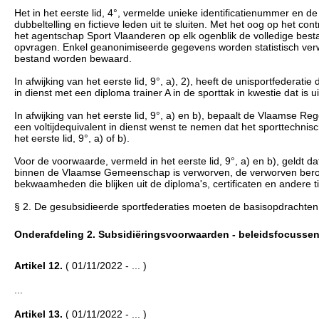
Het in het eerste lid, 4°, vermelde unieke identificatienummer en 
dubbeltelling en fictieve leden uit te sluiten. Met het oog op het 
het agentschap Sport Vlaanderen op elk ogenblik de volledige bes
opvragen. Enkel geanonimiseerde gegevens worden statistisch verw
bestand worden bewaard.
In afwijking van het eerste lid, 9°, a), 2), heeft de unisportfederat
in dienst met een diploma trainer A in de sporttak in kwestie dat is 
In afwijking van het eerste lid, 9°, a) en b), bepaalt de Vlaamse 
een voltijdequivalent in dienst wenst te nemen dat het sporttechnisc
het eerste lid, 9°, a) of b).
Voor de voorwaarde, vermeld in het eerste lid, 9°, a) en b), geldt d
binnen de Vlaamse Gemeenschap is verworven, de verworven beroep
bekwaamheden die blijken uit de diploma's, certificaten en andere ti
§ 2. De gesubsidieerde sportfederaties moeten de basisopdrachten, ver
Onderafdeling 2. Subsidiëringsvoorwaarden - beleidsfocussen (..
Artikel 12.
( 01/11/2022 - ... )
...
Artikel 13.
( 01/11/2022 - ... )