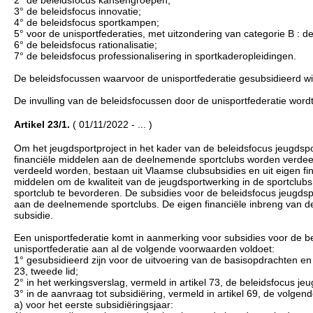
2° de beleidsfocus kansengroepen;
3° de beleidsfocus innovatie;
4° de beleidsfocus sportkampen;
5° voor de unisportfederaties, met uitzondering van categorie B : de
6° de beleidsfocus rationalisatie;
7° de beleidsfocus professionalisering in sportkaderopleidingen.
De beleidsfocussen waarvoor de unisportfederatie gesubsidieerd wil
De invulling van de beleidsfocussen door de unisportfederatie wor
Artikel 23/1.
( 01/11/2022 - ... )
Om het jeugdsportproject in het kader van de beleidsfocus jeugdspo
financiële middelen aan de deelnemende sportclubs worden verdeel
verdeeld worden, bestaan uit Vlaamse clubsubsidies en uit eigen fin
middelen om de kwaliteit van de jeugdsportwerking in de sportclubs
sportclub te bevorderen. De subsidies voor de beleidsfocus jeugds
aan de deelnemende sportclubs. De eigen financiële inbreng van d
subsidie.
Een unisportfederatie komt in aanmerking voor subsidies voor de bele
unisportfederatie aan al de volgende voorwaarden voldoet:
1° gesubsidieerd zijn voor de uitvoering van de basisopdrachten en 
23, tweede lid;
2° in het werkingsverslag, vermeld in artikel 73, de beleidsfocus je
3° in de aanvraag tot subsidiëring, vermeld in artikel 69, de volge
a) voor het eerste subsidiëringsjaar: