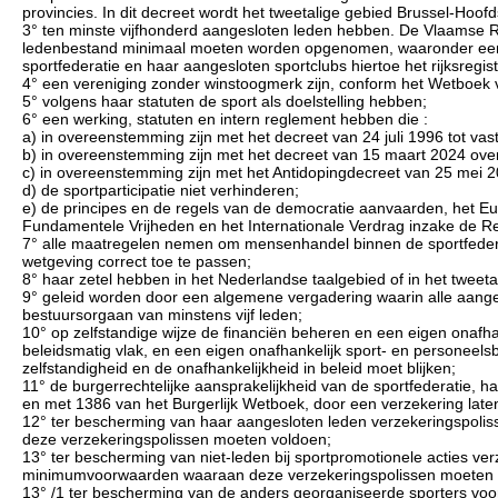
provincies. In dit decreet wordt het tweetalige gebied Brussel-Hoofd
3° ten minste vijfhonderd aangesloten leden hebben. De Vlaamse 
ledenbestand minimaal moeten worden opgenomen, waaronder een un
sportfederatie en haar aangesloten sportclubs hiertoe het rijksre
4° een vereniging zonder winstoogmerk zijn, conform het Wetboek
5° volgens haar statuten de sport als doelstelling hebben;
6° een werking, statuten en intern reglement hebben die :
a) in overeenstemming zijn met het decreet van 24 juli 1996 tot vast
b) in overeenstemming zijn met het decreet van 15 maart 2024 over 
c) in overeenstemming zijn met het Antidopingdecreet van 25 mei 2
d) de sportparticipatie niet verhinderen;
e) de principes en de regels van de democratie aanvaarden, het 
Fundamentele Vrijheden en het Internationale Verdrag inzake de Re
7° alle maatregelen nemen om mensenhandel binnen de sportfedera
wetgeving correct toe te passen;
8° haar zetel hebben in het Nederlandse taalgebied of in het tweet
9° geleid worden door een algemene vergadering waarin alle aanges
bestuursorgaan van minstens vijf leden;
10° op zelfstandige wijze de financiën beheren en een eigen onafhan
beleidsmatig vlak, en een eigen onafhankelijk sport- en personeel
zelfstandigheid en de onafhankelijkheid in beleid moet blijken;
11° de burgerrechtelijke aansprakelijkheid van de sportfederatie, h
en met 1386 van het Burgerlijk Wetboek, door een verzekering late
12° ter bescherming van haar aangesloten leden verzekeringspol
deze verzekeringspolissen moeten voldoen;
13° ter bescherming van niet-leden bij sportpromotionele acties ve
minimumvoorwaarden waaraan deze verzekeringspolissen moeten 
13° /1 ter bescherming van de anders georganiseerde sporters vo