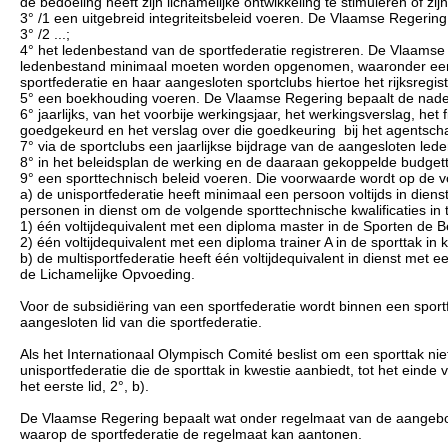
de bedoeling heeft zijn lichamelijke ontwikkeling te stimuleren of zij
3° /1 een uitgebreid integriteitsbeleid voeren. De Vlaamse Regering
3° /2 ...;
4° het ledenbestand van de sportfederatie registreren. De Vlaams
ledenbestand minimaal moeten worden opgenomen, waaronder een un
sportfederatie en haar aangesloten sportclubs hiertoe het rijksre
5° een boekhouding voeren. De Vlaamse Regering bepaalt de nade
6° jaarlijks, van het voorbije werkingsjaar, het werkingsverslag, het
goedgekeurd en het verslag over die goedkeuring bij het agentsch
7° via de sportclubs een jaarlijkse bijdrage van de aangesloten led
8° in het beleidsplan de werking en de daaraan gekoppelde budgett
9° een sporttechnisch beleid voeren. Die voorwaarde wordt op de vo
a) de unisportfederatie heeft minimaal een persoon voltijds in dien
personen in dienst om de volgende sporttechnische kwalificaties in t
1) één voltijdequivalent met een diploma master in de Sporten de
2) één voltijdequivalent met een diploma trainer A in de sporttak in 
b) de multisportfederatie heeft één voltijdequivalent in dienst me
de Lichamelijke Opvoeding.
Voor de subsidiëring van een sportfederatie wordt binnen een spor
aangesloten lid van die sportfederatie.
Als het Internationaal Olympisch Comité beslist om een sporttak ni
unisportfederatie die de sporttak in kwestie aanbiedt, tot het eind
het eerste lid, 2°, b).
De Vlaamse Regering bepaalt wat onder regelmaat van de aangeboden 
waarop de sportfederatie de regelmaat kan aantonen.