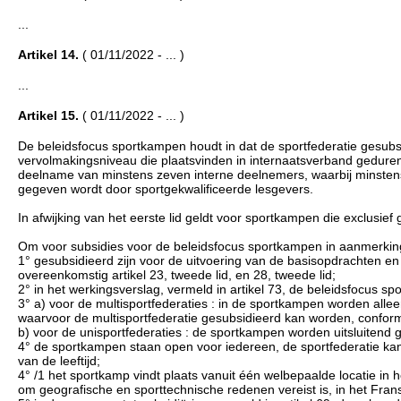
...
Artikel 14.
( 01/11/2022 - ... )
...
Artikel 15.
( 01/11/2022 - ... )
De beleidsfocus sportkampen houdt in dat de sportfederatie gesubs
vervolmakingsniveau die plaatsvinden in internaatsverband gedure
deelname van minstens zeven interne deelnemers, waarbij minstens
gegeven wordt door sportgekwalificeerde lesgevers.
In afwijking van het eerste lid geldt voor sportkampen die exclusie
Om voor subsidies voor de beleidsfocus sportkampen in aanmerkin
1° gesubsidieerd zijn voor de uitvoering van de basisopdrachten en
overeenkomstig artikel 23, tweede lid, en 28, tweede lid;
2° in het werkingsverslag, vermeld in artikel 73, de beleidsfocus s
3° a) voor de multisportfederaties : in de sportkampen worden alle
waarvoor de multisportfederatie gesubsidieerd kan worden, conform 
b) voor de unisportfederaties : de sportkampen worden uitsluitend g
4° de sportkampen staan open voor iedereen, de sportfederatie kan
van de leeftijd;
4° /1 het sportkamp vindt plaats vanuit één welbepaalde locatie in 
om geografische en sporttechnische redenen vereist is, in het Frans