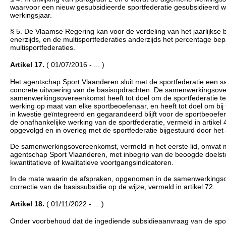
waarvoor een nieuw gesubsidieerde sportfederatie gesubsidieerd 
werkingsjaar.
§ 5. De Vlaamse Regering kan voor de verdeling van het jaarlijkse
enerzijds, en de multisportfederaties anderzijds het percentage b
multisportfederaties.
Artikel 17.
( 01/07/2016 - ... )
Het agentschap Sport Vlaanderen sluit met de sportfederatie een 
concrete uitvoering van de basisopdrachten. De samenwerkingsove
samenwerkingsovereenkomst heeft tot doel om de sportfederatie te 
werking op maat van elke sportbeoefenaar, en heeft tot doel om bij
in kwestie geïntegreerd en gegarandeerd blijft voor de sportbeo
de onafhankelijke werking van de sportfederatie, vermeld in artike
opgevolgd en in overleg met de sportfederatie bijgestuurd door he
De samenwerkingsovereenkomst, vermeld in het eerste lid, omvat mi
agentschap Sport Vlaanderen, met inbegrip van de beoogde doelst
kwantitatieve of kwalitatieve voortgangsindicatoren.
In de mate waarin de afspraken, opgenomen in de samenwerkingsove
correctie van de basissubsidie op de wijze, vermeld in artikel 72.
Artikel 18.
( 01/11/2022 - ... )
Onder voorbehoud dat de ingediende subsidieaanvraag van de spor