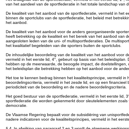
van het aandeel van de sportfederatie in het totale landschap van 
De kwaliteit van het aanbod van de sportfederatie, vermeld in het ee
binnen de sportclubs van de sportfederatie, het beleid met betrekk
het aanbod.
De kwaliteit van het aanbod voor de anders georganiseerde sporters,
heeft betrekking op de kwaliteit en het bereik van het aanbod van 
aangesloten leden van de uni- of multisportfederaties. De multisport
het kwalitatief begeleiden van die sporters buiten de sportclubs.
De inhoudelijke beoordeling van de kwaliteit van het aanbod voor 
vermeld in het eerste lid, 4°, gebeurt op basis van het beleidsplan
hebben op de meerwaarde, de beoogde impact, de doelstellingen, 
het beleidsplan die betrekking hebben op het aanbod voor de ander
Het toe te kennen bedrag binnen het kwaliteitsprincipe, vermeld in 
beoordelingscriteria, vermeld in het zesde lid, en op een financie
periodiciteit van de beoordeling en de nadere beoordelingscriteria.
Het goed bestuur van de sportfederatie, vermeld in het eerste lid, 
sportfederatie die worden gekenmerkt door sleutelelementen zoals ver
democratie.
De Vlaamse Regering bepaalt voor de subsidiëring van unisportfeder
nadere indicatoren voor de kwaliteitsprincipes, vermeld in het eerst
§ 4. In afwijking van paragraaf 2 en 3 wordt de algemene werkingssub