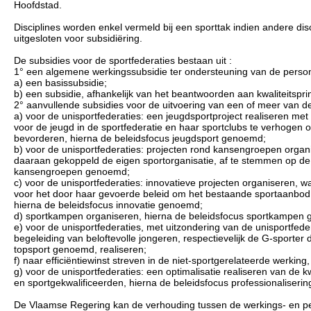
Hoofdstad.
Disciplines worden enkel vermeld bij een sporttak indien andere d
uitgesloten voor subsidiëring.
De subsidies voor de sportfederaties bestaan uit :
1° een algemene werkingssubsidie ter ondersteuning van de persone
a) een basissubsidie;
b) een subsidie, afhankelijk van het beantwoorden aan kwaliteitspri
2° aanvullende subsidies voor de uitvoering van een of meer van d
a) voor de unisportfederaties: een jeugdsportproject realiseren met
voor de jeugd in de sportfederatie en haar sportclubs te verhogen o
bevorderen, hierna de beleidsfocus jeugdsport genoemd;
b) voor de unisportfederaties: projecten rond kansengroepen organi
daaraan gekoppeld de eigen sportorganisatie, af te stemmen op d
kansengroepen genoemd;
c) voor de unisportfederaties: innovatieve projecten organiseren, waa
voor het door haar gevoerde beleid om het bestaande sportaanbod te
hierna de beleidsfocus innovatie genoemd;
d) sportkampen organiseren, hierna de beleidsfocus sportkampen
e) voor de unisportfederaties, met uitzondering van de unisportfede
begeleiding van beloftevolle jongeren, respectievelijk de G-sporter 
topsport genoemd, realiseren;
f) naar efficiëntiewinst streven in de niet-sportgerelateerde werking
g) voor de unisportfederaties: een optimalisatie realiseren van de k
en sportgekwalificeerden, hierna de beleidsfocus professionaliseri
De Vlaamse Regering kan de verhouding tussen de werkings- en pers