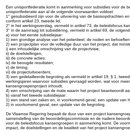
Een unisportfederatie komt in aanmerking voor subsidies voor de bel
unisportfederatie aan al de volgende voorwaarden voldoet:
1° gesubsidieerd zijn voor de uitvoering van de basisopdrachten en
conform artikel 23, tweede lid;
2° in het werkingsverslag, vermeld in artikel 73, de beleidsfocus 
3° in de aanvraag tot subsidiëring, vermeld in artikel 69, de volge
a) voor het eerste subsidiejaar:
1) een grondige analyse van het potentieel, de noden en behoeften
2) een projectplan voor de volledige duur van het project, dat min
i) een inhoudelijke omschrijving van de projectvisie;
ii) de doelstellingen;
iii) de concrete acties;
iv) de beoogde resultaten;
v) de timing;
vi) de projectuitvoerders;
3) een gedetailleerde begroting als vermeld in artikel 19, § 1, twe
werkingsjaren waarvoor subsidies gevraagd worden, wat voor meerja
kansengroepenproject inhoudt;
4) een omschrijving van de mate waarin het project beantwoordt aa
b) vanaf het tweede subsidiejaar:
1) een stand van zaken en, in voorkomend geval, een update van het
2) in voorkomend geval, een update van de begroting.
De Vlaamse Regering bepaalt de duur van een project kansengroep
samenstelling van de beoordelingscommissie en de nadere beoordeli
voor de beleidsfocus kansengroepen in aanmerking komt. De voorme
impact, de doelstellingen en de kwaliteit van het project kansen