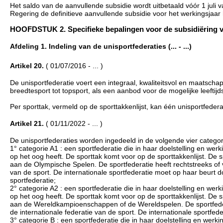
Het saldo van de aanvullende subsidie wordt uitbetaald vóór 1 juli 
Regering de definitieve aanvullende subsidie voor het werkingsjaar
HOOFDSTUK 2. Specifieke bepalingen voor de subsidiëring van u
Afdeling 1. Indeling van de unisportfederaties (... - ...)
Artikel 20.
( 01/07/2016 - ... )
De unisportfederatie voert een integraal, kwaliteitsvol en maatscha
breedtesport tot topsport, als een aanbod voor de mogelijke leefti
Per sporttak, vermeld op de sporttakkenlijst, kan één unisportfeder
Artikel 21.
( 01/11/2022 - ... )
De unisportfederaties worden ingedeeld in de volgende vier categor
1° categorie A1 : een sportfederatie die in haar doelstelling en werk
op het oog heeft. De sporttak komt voor op de sporttakkenlijst. De 
aan de Olympische Spelen. De sportfederatie heeft rechtstreeks of via
van de sport. De internationale sportfederatie moet op haar beurt 
sportfederatie;
2° categorie A2 : een sportfederatie die in haar doelstelling en werk
op het oog heeft. De sporttak komt voor op de sporttakkenlijst. De 
aan de Wereldkampioenschappen of de Wereldspelen. De sportfederatie
de internationale federatie van de sport. De internationale sportfe
3° categorie B : een sportfederatie die in haar doelstelling en werki