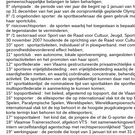
gemeenschappelijke belangen te laten behartigen;
8° olympiade : de periode van vier jaar die begint op 1 januari van
op 31 december van het jaar van de oorspronkelijk geplande Olym
8° /1 ongebonden sporter: de sportbeoefenaar die geen gebruik m
haar sportclubs;
9° risicovechtsporten : de sporten waarbij het toegestaan is bepaald
de tegenstander te verminderen;
9° /1 sectorraad voor Sport van de Raad voor Cultuur, Jeugd, Sport 
30 november 2007 houdende de oprichting van de Raad voor Cultuu
10° sport : sportactiviteiten, individueel of in ploegverband, met co
gezondheidsbevorderend effect hebben;
11° sportclub : een autonome, lokale sportvereniging, aangesloten b
sportactiviteiten en het promoten van haar sport;
12° sportfederatie : een Vlaams gestructureerde privaatrechtelijke o
13° sportieve vrijetijdsbesteding : een vrijetijdsbesteding waarbij
vaardigheden meten, en waarbij coördinatie, concentratie, behendi
activiteit. De sporttakken van de sporttakkenlijst kunnen daar niet t
14° sporttakkenlijst: de nominatieve lijst van sporttakken die sport
multisportfederatie in aanmerking te kunnen komen;
15° topsportbeleid : het beleid, afgestemd op topsport, dat de Vla
16° topsporter : de elitesporter die op internationaal vlak tot de 
Spelen, Paralympische Spelen, Wereldspelen, Wereldkampioenscha
internationaal vlak tot de top behoort in de hoogste jeugdcategorie 
korte termijn kan behoren tot de elitesporters;
17° topsporttalent : het kind dat, de jongere die of de G-sporter die
18° Vlaamse Trainersschool, afgekort VTS : het samenwerkingsverba
intern verzelfstandigd agentschap met rechtspersoonlijkheid "Sport
19° werkingsjaar : de periode die loopt van 1 januari tot en met 31