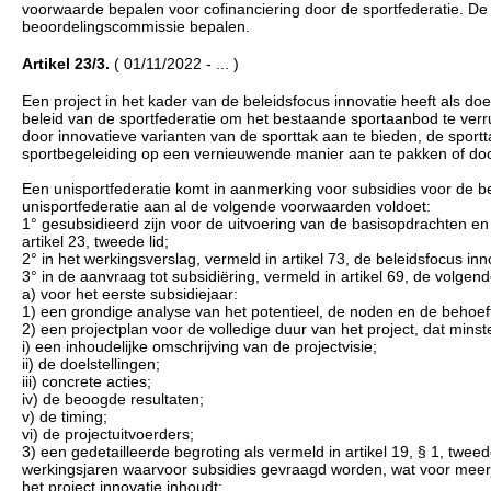
voorwaarde bepalen voor cofinanciering door de sportfederatie. 
beoordelingscommissie bepalen.
Artikel 23/3.
( 01/11/2022 - ... )
Een project in het kader van de beleidsfocus innovatie heeft als doel
beleid van de sportfederatie om het bestaande sportaanbod te verru
door innovatieve varianten van de sporttak aan te bieden, de spor
sportbegeleiding op een vernieuwende manier aan te pakken of do
Een unisportfederatie komt in aanmerking voor subsidies voor de belei
unisportfederatie aan al de volgende voorwaarden voldoet:
1° gesubsidieerd zijn voor de uitvoering van de basisopdrachten en 
artikel 23, tweede lid;
2° in het werkingsverslag, vermeld in artikel 73, de beleidsfocus in
3° in de aanvraag tot subsidiëring, vermeld in artikel 69, de volge
a) voor het eerste subsidiejaar:
1) een grondige analyse van het potentieel, de noden en de behoeft
2) een projectplan voor de volledige duur van het project, dat min
i) een inhoudelijke omschrijving van de projectvisie;
ii) de doelstellingen;
iii) concrete acties;
iv) de beoogde resultaten;
v) de timing;
vi) de projectuitvoerders;
3) een gedetailleerde begroting als vermeld in artikel 19, § 1, twe
werkingsjaren waarvoor subsidies gevraagd worden, wat voor meerja
het project innovatie inhoudt;