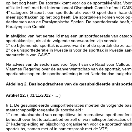
op het oog heeft. De sporttak komt voor op de sporttakkenlijst. Voor
affiliatie heeft met het Internationaal Olympisch Comité of met GAIS
4° categorie G-sport : een sportfederatie voor G-sport die in haar d
meer sporttakken op het oog heeft. De sporttakken komen voor op de 
deelnemen aan de Paralympische Spelen. De sportfederatie heeft, via 
Paralympisch Comité.
In afwijking van het eerste lid mag een unisportfederatie van cate
sporttakkenlijst, als al de volgende voorwaarden zijn vervuld:
1° de bijkomende sporttak is aanverwant met de sporttak die ze aanb
2° de unisportfederatie in kwestie is voor de sporttak in kwestie aan
stemrecht is van GAISF.
Na advies van de sectorraad voor Sport van de Raad voor Cultuur,
Vlaamse Regering over de aanverwantschap van de sporttak, vermel
sportlandschap en de sportbeoefening in het Nederlandse taalgebie
Afdeling 2. Basisopdrachten van de gesubsidieerde unisportfeder
Artikel 22.
( 01/11/2022 - ... )
§ 1. De gesubsidieerde unisportfederaties moeten de volgende basis
maatschappelijk toegankelijk sportbeleid :
1° een totaalaanbod van competitieve tot recreatieve sportbeoefeni
behoudt over het totaalaanbod en zelf of via multisportfederaties of
2° kaderopleiding en bijscholing organiseren voor de sporttechnisc
sportclubs, samen met of in samenspraak met de VTS;