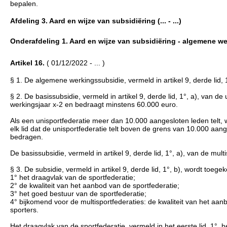
bepalen.
Afdeling 3. Aard en wijze van subsidiëring (... - ...)
Onderafdeling 1. Aard en wijze van subsidiëring - algemene werk
Artikel 16.
( 01/12/2022 - ... )
§ 1. De algemene werkingssubsidie, vermeld in artikel 9, derde lid, 1
§ 2. De basissubsidie, vermeld in artikel 9, derde lid, 1°, a), van d
werkingsjaar x-2 en bedraagt minstens 60.000 euro.
Als een unisportfederatie meer dan 10.000 aangesloten leden telt, 
elk lid dat de unisportfederatie telt boven de grens van 10.000 aan
bedragen.
De basissubsidie, vermeld in artikel 9, derde lid, 1°, a), van de mu
§ 3. De subsidie, vermeld in artikel 9, derde lid, 1°, b), wordt toeg
1° het draagvlak van de sportfederatie;
2° de kwaliteit van het aanbod van de sportfederatie;
3° het goed bestuur van de sportfederatie;
4° bijkomend voor de multisportfederaties: de kwaliteit van het aa
sporters.
Het draagvlak van de sportfederatie, vermeld in het eerste lid, 1°, h