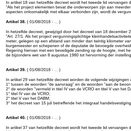
In artikel 18 van hetzelfde decreet wordt het tweede lid vervangen d
"Als het project elementen bevat die onderworpen zijn aan meerdere 
aspecten onlosmakelijk met elkaar verbonden zijn, wordt de vergu
Artikel 38.
( 01/08/2018 - ... )
In hetzelfde decreet, gewijzigd door het decreet van 18 december 201
"Art. 27/1. Als het project vergunningsplichtige kleinhandelsactivi
meter, gelegen op een afstand van minder dan twintig kilometer va
burgemeester en schepenen of de deputatie de bevoegde overheid 
Regering hiervan met een beveiligde zending op de hoogte, met het 
de bijzondere wet van 8 augustus 1980 tot hervorming der instelling
Artikel 39.
( 01/08/2018 - ... )
In artikel 29 van hetzelfde decreet worden de volgende wijzigingen
1° tussen de woorden "de aanvraag" en de woorden "aan de beoord
2° de woorden "vermeld in titel IV van de VCRO en titel V van het
1° titel IV van de VCRO;
2° titel V van het DABM;
3° het decreet van 15 juli betreffende het integraal handelsvestiging
Artikel 40.
( 01/08/2018 - ... )
In artikel 37 van hetzelfde decreet wordt het tweede lid vervangen d