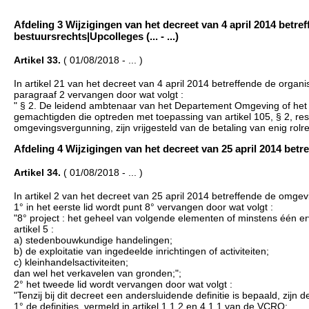
Afdeling 3 Wijzigingen van het decreet van 4 april 2014 betr
bestuursrechts|Upcolleges (... - ...)
Artikel 33.
( 01/08/2018 - ... )
In artikel 21 van het decreet van 4 april 2014 betreffende de orga
paragraaf 2 vervangen door wat volgt :
" § 2. De leidend ambtenaar van het Departement Omgeving of het
gemachtigden die optreden met toepassing van artikel 105, § 2, resp
omgevingsvergunning, zijn vrijgesteld van de betaling van enig rolre
Afdeling 4 Wijzigingen van het decreet van 25 april 2014 betre
Artikel 34.
( 01/08/2018 - ... )
In artikel 2 van het decreet van 25 april 2014 betreffende de omg
1° in het eerste lid wordt punt 8° vervangen door wat volgt :
"8° project : het geheel van volgende elementen of minstens één er
artikel 5 :
a) stedenbouwkundige handelingen;
b) de exploitatie van ingedeelde inrichtingen of activiteiten;
c) kleinhandelsactiviteiten;
dan wel het verkavelen van gronden;";
2° het tweede lid wordt vervangen door wat volgt :
"Tenzij bij dit decreet een andersluidende definitie is bepaald, zijn d
1° de definities, vermeld in artikel 1.1.2 en 4.1.1 van de VCRO;