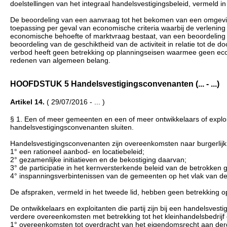
doelstellingen van het integraal handelsvestigingsbeleid, vermeld in 
De beoordeling van een aanvraag tot het bekomen van een omgeving
toepassing per geval van economische criteria waarbij de verlening
economische behoefte of marktvraag bestaat, van een beoordeling v
beoordeling van de geschiktheid van de activiteit in relatie tot de
verbod heeft geen betrekking op planningseisen waarmee geen eco
redenen van algemeen belang.
HOOFDSTUK 5 Handelsvestigingsconvenanten (... - ...)
Artikel 14.
( 29/07/2016 - ... )
§ 1. Een of meer gemeenten en een of meer ontwikkelaars of exploit
handelsvestigingsconvenanten sluiten.
Handelsvestigingsconvenanten zijn overeenkomsten naar burgerlij
1° een rationeel aanbod- en locatiebeleid;
2° gezamenlijke initiatieven en de bekostiging daarvan;
3° de participatie in het kernversterkende beleid van de betrokken
4° inspanningsverbintenissen van de gemeenten op het vlak van de fac
De afspraken, vermeld in het tweede lid, hebben geen betrekking 
De ontwikkelaars en exploitanten die partij zijn bij een handelsve
verdere overeenkomsten met betrekking tot het kleinhandelsbedrijf 
1° overeenkomsten tot overdracht van het eigendomsrecht aan der