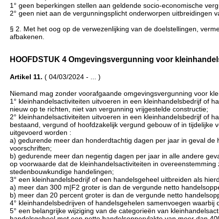
1° geen beperkingen stellen aan geldende socio-economische verg
2° geen niet aan de vergunningsplicht onderworpen uitbreidingen 
§ 2. Met het oog op de verwezenlijking van de doelstellingen, verme
afbakenen.
HOOFDSTUK 4 Omgevingsvergunning voor kleinhandelsactivi
Artikel 11.
( 04/03/2024 - ... )
Niemand mag zonder voorafgaande omgevingsvergunning voor kleinh
1° kleinhandelsactiviteiten uitvoeren in een kleinhandelsbedrijf o
nieuw op te richten, niet van vergunning vrijgestelde constructie;
2° kleinhandelsactiviteiten uitvoeren in een kleinhandelsbedrijf o
bestaand, vergund of hoofdzakelijk vergund gebouw of in tijdelijke v
uitgevoerd worden :
a) gedurende meer dan honderdtachtig dagen per jaar in geval de 
voorschriften;
b) gedurende meer dan negentig dagen per jaar in alle andere geva
op voorwaarde dat de kleinhandelsactiviteiten in overeenstemming
stedenbouwkundige handelingen;
3° een kleinhandelsbedrijf of een handelsgeheel uitbreiden als hier
a) meer dan 300 m|F2 groter is dan de vergunde netto handelsopper
b) meer dan 20 percent groter is dan de vergunde netto handelsopp
4° kleinhandelsbedrijven of handelsgehelen samenvoegen waarbij
5° een belangrijke wijziging van de categorieën van kleinhandelsactiv
handelsgeheel met een netto handelsoppervlakte van meer dan 40