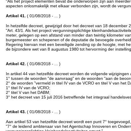
"Als het project elementen bevat die onderworpen zijn aan meerdere 
aspecten onlosmakelijk met elkaar verbonden zijn, wordt de vergu
Artikel 41.
( 01/08/2018 - ... )
In hetzelfde decreet, gewijzigd door het decreet van 18 december 201
"Art. 43/1. Als het project vergunningsplichtige kleinhandelsactivi
meter, gelegen op een afstand van minder dan twintig kilometer va
burgemeester en schepenen of de deputatie de bevoegde overheid 
Regering hiervan met een beveiligde zending op de hoogte, met het 
de bijzondere wet van 8 augustus 1980 tot hervorming der instelling
Artikel 42.
( 01/08/2018 - ... )
In artikel 44 van hetzelfde decreet worden de volgende wijzigingen
1° tussen de woorden "de aanvraag" en de woorden "aan de beoord
2° de woorden "vermeld in titel IV van de VCRO en titel V van het
1° titel IV van de VCRO;
2° titel V van het DABM;
3° het decreet van 15 juli 2016 betreffende het integraal handelsves
Artikel 43.
( 01/08/2018 - ... )
Aan artikel 53 van hetzelfde decreet wordt een punt 7° toegevoegd, d
"7° de leidend ambtenaar van het Agentschap Innoveren en Ondernem
vergunningsplichtige kleinhandelsactiviteiten omvat.".