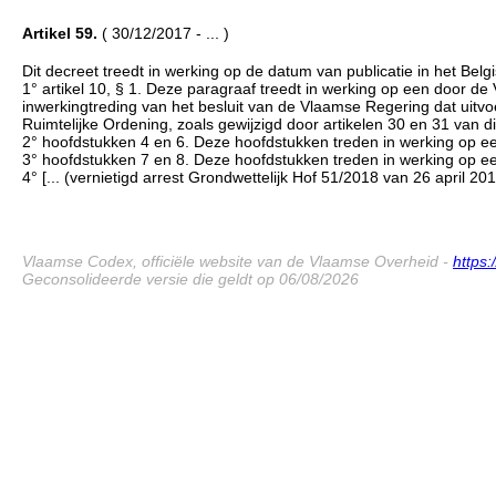
Artikel 59.
( 30/12/2017 - ... )
Dit decreet treedt in werking op de datum van publicatie in het Belg
1° artikel 10, § 1. Deze paragraaf treedt in werking op een door d
inwerkingtreding van het besluit van de Vlaamse Regering dat uitvo
Ruimtelijke Ordening, zoals gewijzigd door artikelen 30 en 31 van di
2° hoofdstukken 4 en 6. Deze hoofdstukken treden in werking op ee
3° hoofdstukken 7 en 8. Deze hoofdstukken treden in werking op ee
4° [... (vernietigd arrest Grondwettelijk Hof 51/2018 van 26 april 201
Vlaamse Codex, officiële website van de Vlaamse Overheid -
https
Geconsolideerde versie die geldt op 06/08/2026