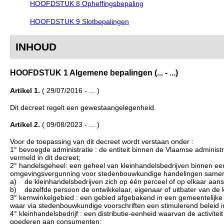
HOOFDSTUK 8 Opheffingsbepaling
HOOFDSTUK 9 Slotbepalingen
INHOUD
HOOFDSTUK 1 Algemene bepalingen (... - ...)
Artikel 1.
( 29/07/2016 - ... )
Dit decreet regelt een gewestaangelegenheid.
Artikel 2.
( 09/08/2023 - ... )
Voor de toepassing van dit decreet wordt verstaan onder :
1° bevoegde administratie : de entiteit binnen de Vlaamse administ
vermeld in dit decreet;
2° handelsgeheel: een geheel van kleinhandelsbedrijven binnen e
omgevingsvergunning voor stedenbouwkundige handelingen samen 
a) de kleinhandelsbedrijven zich op één perceel of op elkaar aans
b) dezelfde persoon de ontwikkelaar, eigenaar of uitbater van de k
3° kernwinkelgebied : een gebied afgebakend in een gemeentelijke 
waar via stedenbouwkundige voorschriften een stimulerend beleid i
4° kleinhandelsbedrijf : een distributie-eenheid waarvan de activitei
goederen aan consumenten;