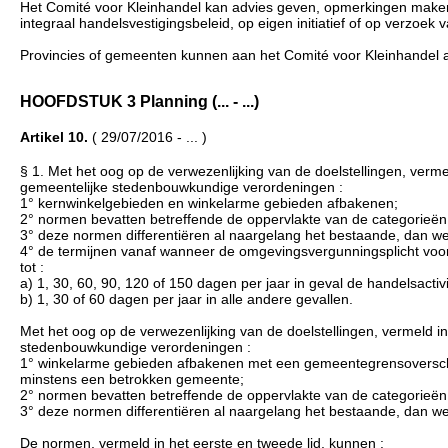
Het Comité voor Kleinhandel kan advies geven, opmerkingen maken 
integraal handelsvestigingsbeleid, op eigen initiatief of op verzoe
Provincies of gemeenten kunnen aan het Comité voor Kleinhandel a
HOOFDSTUK 3 Planning (... - ...)
Artikel 10.
( 29/07/2016 - ... )
§ 1. Met het oog op de verwezenlijking van de doelstellingen, verme
gemeentelijke stedenbouwkundige verordeningen :
1° kernwinkelgebieden en winkelarme gebieden afbakenen;
2° normen bevatten betreffende de oppervlakte van de categorieën va
3° deze normen differentiëren al naargelang het bestaande, dan we
4° de termijnen vanaf wanneer de omgevingsvergunningsplicht voor kle
tot :
a) 1, 30, 60, 90, 120 of 150 dagen per jaar in geval de handelsact
b) 1, 30 of 60 dagen per jaar in alle andere gevallen.
Met het oog op de verwezenlijking van de doelstellingen, vermeld in 
stedenbouwkundige verordeningen :
1° winkelarme gebieden afbakenen met een gemeentegrensoverschr
minstens een betrokken gemeente;
2° normen bevatten betreffende de oppervlakte van de categorieën va
3° deze normen differentiëren al naargelang het bestaande, dan we
De normen, vermeld in het eerste en tweede lid, kunnen :