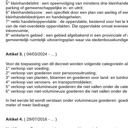
5° kleinhandelslint : een opeenvolging van minstens drie kleinhan
parking of gemeenschappelijke in- en uitrit;
6° kleinhandelszone : een specifiek door een plan van aanleg of ee
kleinhandelsbedrijven en handelsgehelen;
7° netto handelsoppervlakte : de oppervlakte, bestemd voor het te k
van de niet-overdekte oppervlakten. Die oppervlakte omvat evenee
inkomruimte;
8° winkelarm gebied : een gebied afgebakend in een provinciale of
gemeentelijk ruimtelijk uitvoeringsplan waar via stedenbouwkundig
Artikel 3.
( 04/03/2024 - ... )
Voor de toepassing van dit decreet worden volgende categorieën al
1° verkoop van voeding;
2° verkoop van goederen voor persoonsuitrusting;
3° verkoop van planten, bloemen en goederen voor land- en tuinbo
4° verkoop van vervoers- en transportmiddelen;
5° verkoop van volumineuze goederen die niet vallen onder de categ
6° verkoop van niet-volumineuze goederen die niet vallen onder de 
In het eerste lid wordt verstaan onder volumineuze goederen: goe
meter of meer bedraagt.
Artikel 4.
( 29/07/2016 - ... )