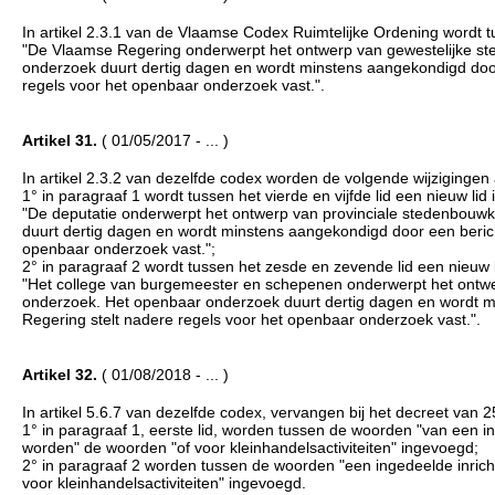
In artikel 2.3.1 van de Vlaamse Codex Ruimtelijke Ordening wordt tu
"De Vlaamse Regering onderwerpt het ontwerp van gewestelijke 
onderzoek duurt dertig dagen en wordt minstens aangekondigd door
regels voor het openbaar onderzoek vast.".
Artikel 31.
( 01/05/2017 - ... )
In artikel 2.3.2 van dezelfde codex worden de volgende wijzigingen
1° in paragraaf 1 wordt tussen het vierde en vijfde lid een nieuw lid i
"De deputatie onderwerpt het ontwerp van provinciale stedenbou
duurt dertig dagen en wordt minstens aangekondigd door een berich
openbaar onderzoek vast.";
2° in paragraaf 2 wordt tussen het zesde en zevende lid een nieuw li
"Het college van burgemeester en schepenen onderwerpt het ontw
onderzoek. Het openbaar onderzoek duurt dertig dagen en wordt mi
Regering stelt nadere regels voor het openbaar onderzoek vast.".
Artikel 32.
( 01/08/2018 - ... )
In artikel 5.6.7 van dezelfde codex, vervangen bij het decreet van 
1° in paragraaf 1, eerste lid, worden tussen de woorden "van een in
worden" de woorden "of voor kleinhandelsactiviteiten" ingevoegd;
2° in paragraaf 2 worden tussen de woorden "een ingedeelde inricht
voor kleinhandelsactiviteiten" ingevoegd.