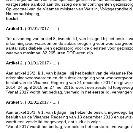
vastgestelde aanbod aan thuiszorg de urencontingenten gezinszorg
Op voorstel van de Vlaamse minister van Welzijn, Volksgezondheid
Na beraadslaging,
Besluit :
Artikel 1.
( 01/01/2017 - ... )
Ter uitvoering van artikel 8, tweede lid, van bijlage I bij het besl
erkenningsvoorwaarden en de subsidieregeling voor woonzorgvoorzi
aantal subsidiabele uren gezinszorg voor de diensten voor gezinsz
waarvan maximaal 32.265 uren DOP-uren zijn.
Artikel 2.
( 01/01/2017 - ... )
Aan artikel 15/2, § 1, van bijlage I bij het besluit van de Vlaamse 
erkenningsvoorwaarden en de subsidieregeling voor woonzorgvoorzi
besluit van de Vlaamse Regering van 21 december 2012 en gewijzig
2014, 24 april 2015 en 27 mei 2016, wordt een zesde lid toegevoegd,
"Vanaf 2017 wordt het bedrag, vermeld in het eerste lid, vervangen
Artikel 3.
( 01/01/2017 - ... )
Aan artikel 15/3, § 1, van bijlage I bij hetzelfde besluit, ingevoeg
besluit van de Vlaamse Regering van 13 december 2013 en gewijzig
wordt een zesde lid toegevoegd, dat luidt als volgt:
"Vanaf 2017 wordt het bedrag, vermeld in het eerste lid, vervangen