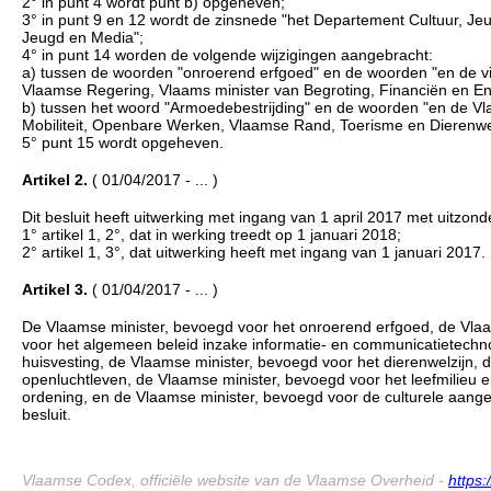
2° in punt 4 wordt punt b) opgeheven;
3° in punt 9 en 12 wordt de zinsnede "het Departement Cultuur, J
Jeugd en Media";
4° in punt 14 worden de volgende wijzigingen aangebracht:
a) tussen de woorden "onroerend erfgoed" en de woorden "en de vic
Vlaamse Regering, Vlaams minister van Begroting, Financiën en En
b) tussen het woord "Armoedebestrijding" en de woorden "en de V
Mobiliteit, Openbare Werken, Vlaamse Rand, Toerisme en Dierenwel
5° punt 15 wordt opgeheven.
Artikel 2.
( 01/04/2017 - ... )
Dit besluit heeft uitwerking met ingang van 1 april 2017 met uitzond
1° artikel 1, 2°, dat in werking treedt op 1 januari 2018;
2° artikel 1, 3°, dat uitwerking heeft met ingang van 1 januari 2017.
Artikel 3.
( 01/04/2017 - ... )
De Vlaamse minister, bevoegd voor het onroerend erfgoed, de Vlaa
voor het algemeen beleid inzake informatie- en communicatietechno
huisvesting, de Vlaamse minister, bevoegd voor het dierenwelzijn, 
openluchtleven, de Vlaamse minister, bevoegd voor het leefmilieu en
ordening, en de Vlaamse minister, bevoegd voor de culturele aangel
besluit.
Vlaamse Codex, officiële website van de Vlaamse Overheid -
https