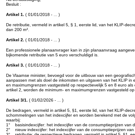
Besluit :
Artikel 1.
( 01/01/2018 - ... )
De retributie, vermeld in artikel 5, § 1, eerste lid, van het KLIP-d
dan 200 m².
Artikel 2.
( 01/01/2018 - ... )
Een professionele planaanvrager kan in zijn planaanvraag aangeven 
bijkomende retributie van 5 euro verschuldigd is.
Artikel 3.
( 01/01/2018 - ... )
De Vlaamse minister, bevoegd voor de uitbouw van een geografische 
aanpassen met als doel de inkomsten en uitgaven van het KLIP in e
en maximumgrenzen vastgesteld op respectievelijk 5 en 8 euro als 
artikel 2, worden de minimum- en maximumgrenzen vastgesteld op r
Artikel 3/1.
( 01/02/2026 - ... )
De bedragen, vermeld in artikel 5, §1, eerste lid, van het KLIP-decr
schommelingen van het indexcijfer en worden berekend met de volgen
waarbij:
1° basisindexcijfer: het indexcijfer van de consumptieprijzen va
2° nieuw indexcijfer: het indexcijfer van de consumptieprijzen va
3° retributie: de respectieve bedragen, vermeld in artikel 5, §1, ee