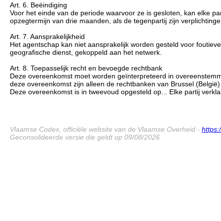
Art. 6. Beëindiging
Voor het einde van de periode waarvoor ze is gesloten, kan elke pa
opzegtermijn van drie maanden, als de tegenpartij zijn verplichting
Art. 7. Aansprakelijkheid
Het agentschap kan niet aansprakelijk worden gesteld voor foutie
geografische dienst, gekoppeld aan het netwerk.
Art. 8. Toepasselijk recht en bevoegde rechtbank
Deze overeenkomst moet worden geïnterpreteerd in overeenstemming 
deze overeenkomst zijn alleen de rechtbanken van Brussel (België
Deze overeenkomst is in tweevoud opgesteld op... Elke partij verkl
Vlaamse Codex, officiële website van de Vlaamse Overheid -
https
Geconsolideerde versie die geldt op 09/08/2026