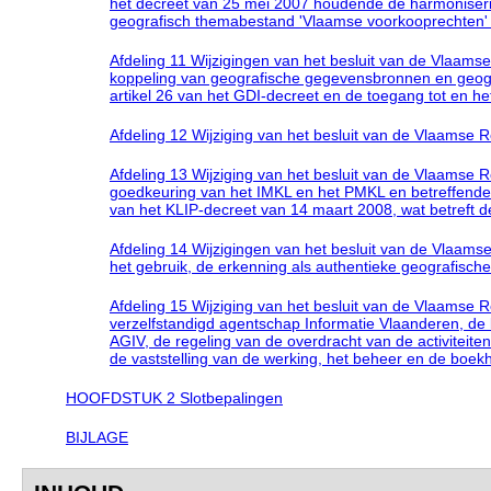
het decreet van 25 mei 2007 houdende de harmoniser
geografisch themabestand 'Vlaamse voorkooprechten' 
Afdeling 11 Wijzigingen van het besluit van de Vlaam
koppeling van geografische gegevensbronnen en geogra
artikel 26 van het GDI-decreet en de toegang tot en he
Afdeling 12 Wijziging van het besluit van de Vlaamse 
Afdeling 13 Wijziging van het besluit van de Vlaamse 
goedkeuring van het IMKL en het PMKL en betreffende 
van het KLIP-decreet van 14 maart 2008, wat betreft 
Afdeling 14 Wijzigingen van het besluit van de Vlaam
het gebruik, de erkenning als authentieke geografisc
Afdeling 15 Wijziging van het besluit van de Vlaamse 
verzelfstandigd agentschap Informatie Vlaanderen, de 
AGIV, de regeling van de overdracht van de activitei
de vaststelling van de werking, het beheer en de boe
HOOFDSTUK 2 Slotbepalingen
BIJLAGE