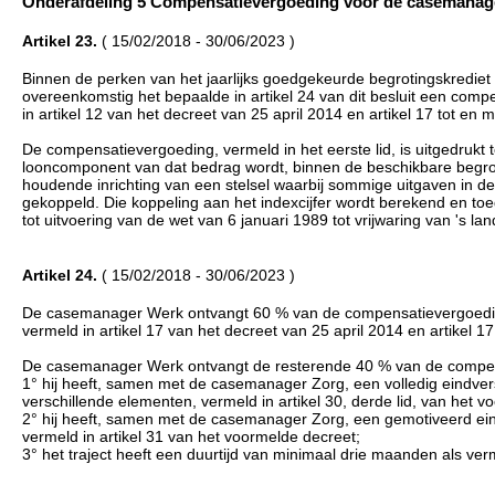
Onderafdeling 5 Compensatievergoeding voor de casemanager W
Artikel 23.
( 15/02/2018 - 30/06/2023 )
Binnen de perken van het jaarlijks goedgekeurde begrotingskredie
overeenkomstig het bepaalde in artikel 24 van dit besluit een com
in artikel 12 van het decreet van 25 april 2014 en artikel 17 tot en m
De compensatievergoeding, vermeld in het eerste lid, is uitgedrukt 
looncomponent van dat bedrag wordt, binnen de beschikbare begro
houdende inrichting van een stelsel waarbij sommige uitgaven in d
gekoppeld. Die koppeling aan het indexcijfer wordt berekend en toe
tot uitvoering van de wet van 6 januari 1989 tot vrijwaring van 's l
Artikel 24.
( 15/02/2018 - 30/06/2023 )
De casemanager Werk ontvangt 60 % van de compensatievergoeding, ver
vermeld in artikel 17 van het decreet van 25 april 2014 en artikel 17 
De casemanager Werk ontvangt de resterende 40 % van de compens
1° hij heeft, samen met de casemanager Zorg, een volledig eindvers
verschillende elementen, vermeld in artikel 30, derde lid, van het 
2° hij heeft, samen met de casemanager Zorg, een gemotiveerd eind
vermeld in artikel 31 van het voormelde decreet;
3° het traject heeft een duurtijd van minimaal drie maanden als ver