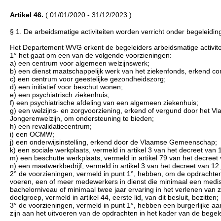
Artikel 46.
( 01/01/2020 - 31/12/2023 )
§ 1. De arbeidsmatige activiteiten worden verricht onder begeleidin
Het Departement WVG erkent de begeleiders arbeidsmatige activite
1° het gaat om een van de volgende voorzieningen:
a) een centrum voor algemeen welzijnswerk;
b) een dienst maatschappelijk werk van het ziekenfonds, erkend c
c) een centrum voor geestelijke gezondheidszorg;
d) een initiatief voor beschut wonen;
e) een psychiatrisch ziekenhuis;
f) een psychiatrische afdeling van een algemeen ziekenhuis;
g) een welzijns- en zorgvoorziening, erkend of vergund door het 
Jongerenwelzijn, om ondersteuning te bieden;
h) een revalidatiecentrum;
i) een OCMW;
j) een onderwijsinstelling, erkend door de Vlaamse Gemeenschap;
k) een sociale werkplaats, vermeld in artikel 3 van het decreet van 
m) een beschutte werkplaats, vermeld in artikel 79 van het decree
n) een maatwerkbedrijf, vermeld in artikel 3 van het decreet van 12 
2° de voorzieningen, vermeld in punt 1°, hebben, om de opdrachten in
voeren, een of meer medewerkers in dienst die minimaal een medis
bachelorniveau of minimaal twee jaar ervaring in het verlenen van zo
doelgroep, vermeld in artikel 44, eerste lid, van dit besluit, bezitten;
3° de voorzieningen, vermeld in punt 1°, hebben een burgerlijke aa
zijn aan het uitvoeren van de opdrachten in het kader van de begeleid