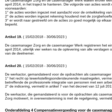
De casemanager Zorg en de casemanager Werk waken erover een log
april 2014, in het traject te hanteren. Die volgorde van acties wor
voorwaarden:
1° de acties worden ingezet met aandacht voor de ontwikkeling va
2° de acties worden ingezet rekening houdend met de zorgbehoeft
3° er wordt naar gestreefd om de acties zo goed mogelijk op elkaar
beperkt.
Artikel 19.
( 15/02/2018 - 30/06/2023 )
De casemanager Zorg en de casemanager Werk registreren het eindv
april 2014, uiterlijk vier weken na de oplevering van alle verslagen o
van de deelnemer.
Artikel 20.
( 15/02/2018 - 30/06/2023 )
De werkactor, gemandateerd voor de opdrachten als casemanager 
1° het recht op tewerkstellingsondersteunende maatregelen, vermeld
betreffende de professionele integratie van personen met een arbe
2° de indicering, vermeld in artikel 7 van het decreet van 12 juli 20
De werkactor, die gemandateerd is voor de opdrachten als caseman
Zorg motiveert, in overeenstemming is met de regelgeving, vermeld 
Onderafdeling 4 Compensatievergoeding voor de casemanager Z