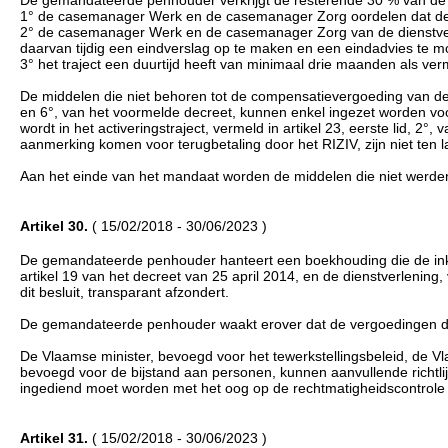
De gemandateerde penhouder verkrijgt de resterende 30 % van de 
1° de casemanager Werk en de casemanager Zorg oordelen dat de di
2° de casemanager Werk en de casemanager Zorg van de dienstver
daarvan tijdig een eindverslag op te maken en een eindadvies te mot
3° het traject een duurtijd heeft van minimaal drie maanden als ver
De middelen die niet behoren tot de compensatievergoeding van de pe
en 6°, van het voormelde decreet, kunnen enkel ingezet worden voo
wordt in het activeringstraject, vermeld in artikel 23, eerste lid, 2°, 
aanmerking komen voor terugbetaling door het RIZIV, zijn niet ten
Aan het einde van het mandaat worden de middelen die niet werde
Artikel 30.
( 15/02/2018 - 30/06/2023 )
De gemandateerde penhouder hanteert een boekhouding die de ink
artikel 19 van het decreet van 25 april 2014, en de dienstverlening, 
dit besluit, transparant afzondert.
De gemandateerde penhouder waakt erover dat de vergoedingen die
De Vlaamse minister, bevoegd voor het tewerkstellingsbeleid, de V
bevoegd voor de bijstand aan personen, kunnen aanvullende richtli
ingediend moet worden met het oog op de rechtmatigheidscontrole
Artikel 31.
( 15/02/2018 - 30/06/2023 )