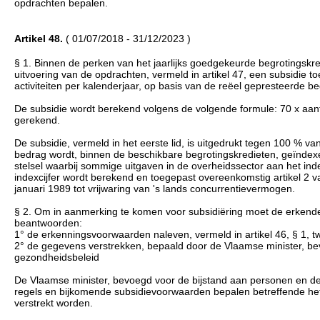
opdrachten bepalen.
Artikel 48.
( 01/07/2018 - 31/12/2023 )
§ 1. Binnen de perken van het jaarlijks goedgekeurde begrotingskre
uitvoering van de opdrachten, vermeld in artikel 47, een subsidi
activiteiten per kalenderjaar, op basis van de reëel gepresteerde b
De subsidie wordt berekend volgens de volgende formule: 70 x aa
gerekend.
De subsidie, vermeld in het eerste lid, is uitgedrukt tegen 100 % v
bedrag wordt, binnen de beschikbare begrotingskredieten, geïnde
stelsel waarbij sommige uitgaven in de overheidssector aan het in
indexcijfer wordt berekend en toegepast overeenkomstig artikel 2 va
januari 1989 tot vrijwaring van 's lands concurrentievermogen.
§ 2. Om in aanmerking te komen voor subsidiëring moet de erkende
beantwoorden:
1° de erkenningsvoorwaarden naleven, vermeld in artikel 46, § 1, tw
2° de gegevens verstrekken, bepaald door de Vlaamse minister, be
gezondheidsbeleid
De Vlaamse minister, bevoegd voor de bijstand aan personen en d
regels en bijkomende subsidievoorwaarden bepalen betreffende het
verstrekt worden.