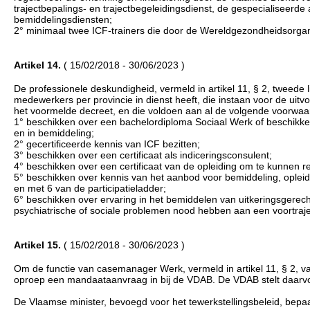
trajectbepalings- en trajectbegeleidingsdienst, de gespecialiseerd
bemiddelingsdiensten;
2° minimaal twee ICF-trainers die door de Wereldgezondheidsorganis
Artikel 14.
( 15/02/2018 - 30/06/2023 )
De professionele deskundigheid, vermeld in artikel 11, § 2, tweede l
medewerkers per provincie in dienst heeft, die instaan voor de ui
het voormelde decreet, en die voldoen aan al de volgende voorwaa
1° beschikken over een bachelordiploma Sociaal Werk of beschikken
en in bemiddeling;
2° gecertificeerde kennis van ICF bezitten;
3° beschikken over een certificaat als indiceringsconsulent;
4° beschikken over een certificaat van de opleiding om te kunnen reg
5° beschikken over kennis van het aanbod voor bemiddeling, opleid
en met 6 van de participatieladder;
6° beschikken over ervaring in het bemiddelen van uitkeringsgere
psychiatrische of sociale problemen nood hebben aan een voortraje
Artikel 15.
( 15/02/2018 - 30/06/2023 )
Om de functie van casemanager Werk, vermeld in artikel 11, § 2, va
oproep een mandaataanvraag in bij de VDAB. De VDAB stelt daarvo
De Vlaamse minister, bevoegd voor het tewerkstellingsbeleid, bepa