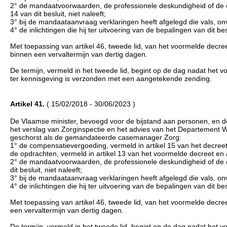
2° de mandaatvoorwaarden, de professionele deskundigheid of de cont
14 van dit besluit, niet naleeft;
3° bij de mandaataanvraag verklaringen heeft afgelegd die vals, on
4° de inlichtingen die hij ter uitvoering van de bepalingen van dit be
Met toepassing van artikel 46, tweede lid, van het voormelde de
binnen een vervaltermijn van dertig dagen.
De termijn, vermeld in het tweede lid, begint op de dag nadat he
ter kennisgeving is verzonden met een aangetekende zending.
Artikel 41.
( 15/02/2018 - 30/06/2023 )
De Vlaamse minister, bevoegd voor de bijstand aan personen, en d
het verslag van Zorginspectie en het advies van het Departement
geschorst als de gemandateerde casemanager Zorg:
1° de compensatievergoeding, vermeld in artikel 15 van het decreet 
de opdrachten, vermeld in artikel 13 van het voormelde decreet en ar
2° de mandaatvoorwaarden, de professionele deskundigheid of de cont
dit besluit, niet naleeft;
3° bij de mandaataanvraag verklaringen heeft afgelegd die vals, on
4° de inlichtingen die hij ter uitvoering van de bepalingen van dit be
Met toepassing van artikel 46, tweede lid, van het voormelde de
een vervaltermijn van dertig dagen.
De termijn, vermeld in het tweede lid, begint op de dag nadat he