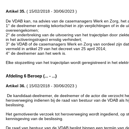
Artikel 35.
( 15/02/2018 - 30/06/2023 )
De VDAB kan, na advies van de casemanagers Werk en Zorg, het acti
1° de deelnemer ernstig tekortschiet in zijn verplichtingen of in de u
overeengekomen;
2° de onderbreking van de uitvoering van het trajectplan door ziek
in het activeringstraject ernstig verhindert;
3° de VDAB of de casemanagers Werk en Zorg van oordeel zijn dat d
vermeld in artikel 29 van het decreet van 25 april 2014;
4° de deelnemer aan het werk is.
Elke stopzetting van het trajectplan wordt geregistreerd in het elek
Afdeling 6 Beroep (... - ...)
Artikel 36.
( 15/02/2018 - 30/06/2023 )
De kandidaat-deelnemer, de deelnemer of de actor die verzocht he
heroverweging indienen bij de raad van bestuur van de VDAB als hi
beslissing.
Het gemotiveerde verzoek tot heroverweging wordt ingediend, op st
kennisgeving van de beslissing.
De raad van bestuur van de VDAB beslist binnen een termijn van der