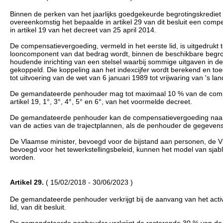
Binnen de perken van het jaarlijks goedgekeurde begrotingskredie
overeenkomstig het bepaalde in artikel 29 van dit besluit een com
in artikel 19 van het decreet van 25 april 2014.
De compensatievergoeding, vermeld in het eerste lid, is uitgedrukt 
looncomponent van dat bedrag wordt, binnen de beschikbare begro
houdende inrichting van een stelsel waarbij sommige uitgaven in d
gekoppeld. Die koppeling aan het indexcijfer wordt berekend en toe
tot uitvoering van de wet van 6 januari 1989 tot vrijwaring van 's l
De gemandateerde penhouder mag tot maximaal 10 % van de compens
artikel 19, 1°, 3°, 4°, 5° en 6°, van het voormelde decreet.
De gemandateerde penhouder kan de compensatievergoeding naar b
van de acties van de trajectplannen, als de penhouder de gegeven
De Vlaamse minister, bevoegd voor de bijstand aan personen, de V
bevoegd voor het tewerkstellingsbeleid, kunnen het model van sjab
worden.
Artikel 29.
( 15/02/2018 - 30/06/2023 )
De gemandateerde penhouder verkrijgt bij de aanvang van het activ
lid, van dit besluit.