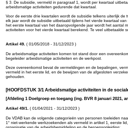
§ 3. De subsidie, vermeld in paragraaf 1, wordt per kwartaal uitbe
arbeidsmatige activiteiten gedurende dat kwartaal.
Voor de eerste drie kwartalen wordt de subsidie telkens uiterlijk de
elk jaar wordt de subsidie uitbetaald tijdens het vierde kwartaal van
het eerste kwartaal van het daaropvolgende jaar wordt het aantal
activiteiten voor het vierde kwartaal berekend. Te veel uitbetaald
Artikel 49.
( 01/05/2018 - 31/12/2023 )
De arbeidsmatige activiteiten komen tot stand door een overeenkoms
begeleider arbeidsmatige activiteiten en de werkpost.
Deze overeenkomst bevat de vermeldingen en de bepalingen, vermeld 
vermeld in het eerste lid, en de bewijzen van de afgesloten verzeker
gehouden.
[HOOFDSTUK 3/1 Arbeidsmatige activiteiten in de sociale econ
[Afdeling 1 Doelgroep en toegang (ing. BVR 8 januari 2021, art. 5, 
Artikel 49/1.
( 01/04/2021 - 31/12/2023 )
De VDAB kan de volgende categorieën van personen toeleiden naar 
1° niet-werkende werkzoekenden als vermeld in artikel 1, eerste li
organisatie van de arbeidsbemiddeling en de beroepsopleiding;