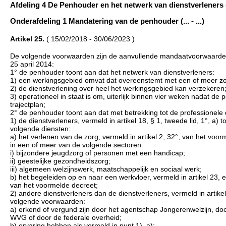
Afdeling 4 De Penhouder en het netwerk van dienstverleners (...
Onderafdeling 1 Mandatering van de penhouder (... - ...)
Artikel 25.
( 15/02/2018 - 30/06/2023 )
De volgende voorwaarden zijn de aanvullende mandaatvoorwaarden vo
25 april 2014:
1° de penhouder toont aan dat het netwerk van dienstverleners:
1) een werkingsgebied omvat dat overeenstemt met een of meer zor
2) de dienstverlening over heel het werkingsgebied kan verzekeren
3) operationeel in staat is om, uiterlijk binnen vier weken nadat de
trajectplan;
2° de penhouder toont aan dat met betrekking tot de professionele
1) de dienstverleners, vermeld in artikel 18, § 1, tweede lid, 1°, a
volgende diensten:
a) het verlenen van de zorg, vermeld in artikel 2, 32°, van het voo
in een of meer van de volgende sectoren:
i) bijzondere jeugdzorg of personen met een handicap;
ii) geestelijke gezondheidszorg;
iii) algemeen welzijnswerk, maatschappelijk en sociaal werk;
b) het begeleiden op en naar een werkvloer, vermeld in artikel 23, e
van het voormelde decreet;
2) andere dienstverleners dan de dienstverleners, vermeld in artike
volgende voorwaarden:
a) erkend of vergund zijn door het agentschap Jongerenwelzijn, d
WVG of door de federale overheid;
b) ervaring hebben als vermeld in punt 1), a);