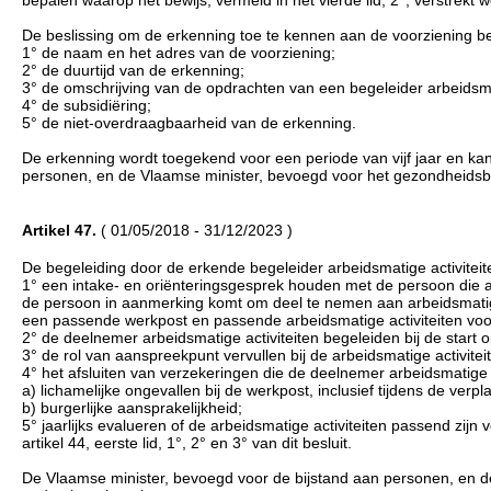
De beslissing om de erkenning toe te kennen aan de voorziening b
1° de naam en het adres van de voorziening;
2° de duurtijd van de erkenning;
3° de omschrijving van de opdrachten van een begeleider arbeidsmat
4° de subsidiëring;
5° de niet-overdraagbaarheid van de erkenning.
De erkenning wordt toegekend voor een periode van vijf jaar en ka
personen, en de Vlaamse minister, bevoegd voor het gezondheidsb
Artikel 47.
( 01/05/2018 - 31/12/2023 )
De begeleiding door de erkende begeleider arbeidsmatige activiteit
1° een intake- en oriënteringsgesprek houden met de persoon die ar
de persoon in aanmerking komt om deel te nemen aan arbeidsmatige ac
een passende werkpost en passende arbeidsmatige activiteiten voor
2° de deelnemer arbeidsmatige activiteiten begeleiden bij de start 
3° de rol van aanspreekpunt vervullen bij de arbeidsmatige activite
4° het afsluiten van verzekeringen die de deelnemer arbeidsmatige 
a) lichamelijke ongevallen bij de werkpost, inclusief tijdens de ver
b) burgerlijke aansprakelijkheid;
5° jaarlijks evalueren of de arbeidsmatige activiteiten passend zij
artikel 44, eerste lid, 1°, 2° en 3° van dit besluit.
De Vlaamse minister, bevoegd voor de bijstand aan personen, en 