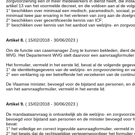
zorgvoorziening een of meer medewerkers in dienst heeft, die ins
artikel 13 van het voormelde decreet, en die voldoen aan al de vo
1° beschikken over minimaal een medisch, paramedisch, sociaal, p
minimaal twee jaar ervaring in het verlenen van zorg aan de doelgroe
2° beschikken over gecertificeerde kennis van ICF;
3° beschikken over kennis van het aanbod van welzijns- en zorgvoo
Artikel 8.
( 15/02/2018 - 30/06/2023 )
Om de functie van casemanager Zorg te kunnen bekleden, dient de
WVG. Het Departement WVG stelt daarvoor een aanvraagformulier t
Het formulier, vermeld in het eerste lid, bevat al de volgende gegev
1° de identiteitsgegevens van de welzijns- en zorgvoorziening en v
2° een verklaring op eer betreffende het verzekeren van de continuïte
De Vlaamse minister, bevoegd voor de bijstand aan personen, en d
van het aanvraagformulier, vermeld in het eerste lid.
Artikel 9.
( 15/02/2018 - 30/06/2023 )
De mandaataanvraag is ontvankelijk als de welzijns- en zorgvoorzi
bevoegd voor bijstand aan personen en de minister bevoegd voor h
bevat:
1° het volledige en correct ingevulde aanvraagformulier, vermeld in ar
2° het bewijs dat de rechtsgeldige vertegenwoordiger het formulie