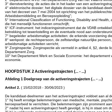
3° dienstverlening: de acties die in het kader van een activeringstr
4° elektronische dossier: het digitale dossier van de kandidaat-de
van het decreet van 7 mei 2004 tot oprichting van het publiekrech
Arbeidsbemiddeling en Beroepsopleiding";
5° International Classification of Functioning, Disability and Health
die het menselijk functioneren omschrijft;
6° ICF-instrument: het indiceringsinstrument dat de VDAB ontwikkeld
betrekking tot tewerkstelling en de eventuele nood aan ondersteunin
7° begeleider arbeidsmatige activiteiten: de erkende voorziening die 
8° werkpost: de rechtspersoon, de zelfstandige natuurlijke persoon, 
arbeidsmatige activiteiten verricht;
9° Zorginspectie: Zorginspectie als vermeld in artikel 4, §2, derde
Departement Zorg.
10° het Departement Werk en Sociale Economie: het departement w
economie.
HOOFDSTUK 2 Activeringstrajecten (... - ...)
Afdeling 1 Doelgroep van de activeringstrajecten (... - ...)
Artikel 2.
( 15/02/2018 - 30/06/2023 )
De kandidaat-deelnemer aan het activeringstraject voldoet aan al 
1° hij heeft ernstige belemmeringen van medische, mentale, psychi
beroepsarbeid te verrichten. Die belemmeringen zijn prominent aa
2° nadat hij een activeringstraject heeft gevolgd, is hij in staat o