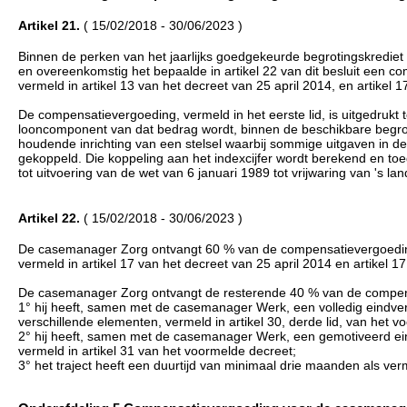
Artikel 21.
( 15/02/2018 - 30/06/2023 )
Binnen de perken van het jaarlijks goedgekeurde begrotingskredie
en overeenkomstig het bepaalde in artikel 22 van dit besluit een 
vermeld in artikel 13 van het decreet van 25 april 2014, en artikel 17
De compensatievergoeding, vermeld in het eerste lid, is uitgedrukt 
looncomponent van dat bedrag wordt, binnen de beschikbare begro
houdende inrichting van een stelsel waarbij sommige uitgaven in d
gekoppeld. Die koppeling aan het indexcijfer wordt berekend en toe
tot uitvoering van de wet van 6 januari 1989 tot vrijwaring van 's l
Artikel 22.
( 15/02/2018 - 30/06/2023 )
De casemanager Zorg ontvangt 60 % van de compensatievergoeding, ver
vermeld in artikel 17 van het decreet van 25 april 2014 en artikel 17 
De casemanager Zorg ontvangt de resterende 40 % van de compens
1° hij heeft, samen met de casemanager Werk, een volledig eindver
verschillende elementen, vermeld in artikel 30, derde lid, van het 
2° hij heeft, samen met de casemanager Werk, een gemotiveerd ein
vermeld in artikel 31 van het voormelde decreet;
3° het traject heeft een duurtijd van minimaal drie maanden als ver