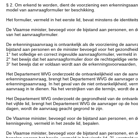
§ 2. Om erkend te worden, dient de voorziening een erkenningsaa
model van aanvraagformulier ter beschikking.
Het formulier, vermeld in het eerste lid, bevat minstens de identit
De Vlaamse minister, bevoegd voor de bijstand aan personen, en d
van het aanvraagformulier.
De erkenningsaanvraag is ontvankelijk als de voorziening de aanvr
bijstand aan personen en de minister bevoegd voor het gezondheid
1° het volledige en correct ingevulde aanvraagformulier, vermeld in h
2° het bewijs dat het aanvraagformulier door de rechtsgeldige vert
3° het bewijs dat er voldaan wordt aan de erkenningsvoorwaarden, v
Het Departement WVG onderzoekt de ontvankelijkheid van de aanvr
erkenningsaanvraag, brengt het Departement WVG de aanvrager op de
erkenningsaanvraag. In het geval van de niet ontvankelijkheid, ve
aanvraag in te dienen. Na het verstrijken van die termijn, wordt de a
Het Departement WVG onderzoekt de gegrondheid van de ontvankelij
het vijfde lid, brengt het Departement WVG de aanvrager op de hoogt
dagen, wordt de aanvraag geacht gegrond te zijn.
De Vlaamse minister, bevoegd voor de bijstand aan personen, en d
kennisgeving, vermeld in het zesde lid, bepalen.
De Vlaamse minister, bevoegd voor de bijstand aan personen, en d
bepalen waarop het bewijs, vermeld in het vierde lid, 2°, verstrekt w