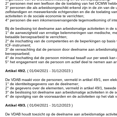
2° personen met een leefloon die de toelating van het OCMW hebbe
3° personen die als arbeidsongeschikt erkend zijn in de zin van de
zelfstandigen en meewerkende echtgenoten en die de toelating va
activiteiten in de sociale economie te verrichten;
4° personen die een inkomensvervangende tegemoetkoming of int
Bij de beslissing tot deelname aan arbeidsmatige activiteiten in 
1° de aanwezigheid van ernstige belemmeringen van medische, ment
betaalde beroepsarbeid te verrichten;
2° de inschatting van de competenties en de beperkingen op basis
ICF-instrument;
3° de verwachting dat de persoon door deelname aan arbeidsmatige 
beroepsarbeid;
4° de inschatting dat de persoon minimaal twaalf uur per week kan 
5° het engagement van de persoon om actief deel te nemen aan arbe
Artikel 49/2.
( 01/04/2021 - 31/12/2023 )
De VDAB maakt voor de personen, vermeld in artikel 49/1, een elek
1° de identiteitsgegevens van de deelnemer;
2° de gegevens over de elementen, vermeld in artikel 49/1, tweede l
3° de beslissing tot deelname aan arbeidsmatige activiteiten in de 
4° de opvolging van de voorwaarden en de activiteiten op het vlak v
Artikel 49/3.
( 01/04/2021 - 31/12/2023 )
De VDAB houdt toezicht op de deelname aan arbeidsmatige activitei