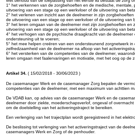
Met behoud van de toepassing van het eerste lid bestaat de zorg o
1° het verkennen van de zorgbehoeften en de medische, mentale, p
uitvoering van een stage op een werkvloer of de uitvoering van be
2° het verlenen van inzicht aan de deelnemer in zijn zorgbehoeften
de uitvoering van een stage op een werkvloer of de uitvoering van
3° het leren omgaan van de deelnemer met zijn zorgbehoeften en zi
uitvoering van een stage op een werkvloer of de uitvoering van be
4° het verhogen van de psychische draagkracht van de deelnemer o
ondersteuning uit te voeren;
5° het mee helpen creëren van een ondersteunend zorgnetwerk in
zelfredzaamheid van de deelnemer na afloop van het activeringstraj
6° het versterken van de competenties van de deelnemer, waaronder 
leren omgaan met faalervaringen en motivatie, met het oog op de z
Artikel 34.
( 15/02/2018 - 30/06/2023 )
De casemanager Werk en de casemanager Zorg bepalen de vermoedel
competenties van de deelnemer, met een maximum van achttien maan
De VDAB kan, op advies van de casemanager Werk en de casemanage
deelnemer door ziekte, moederschapsverlof, ongeval of overmacht ti
om de doelstelling van het activeringstraject te bereiken.
Een verlenging van het trajectplan wordt geregistreerd in het elekt
De beslissing tot verlenging van het activeringstraject van de dee
casemanagers Werk en Zorg of de penhouder.