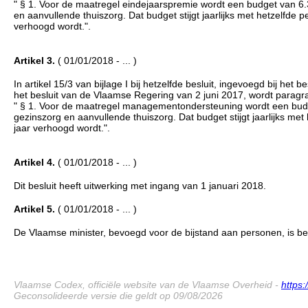
" § 1. Voor de maatregel eindejaarspremie wordt een budget van 6
en aanvullende thuiszorg. Dat budget stijgt jaarlijks met hetzelfde
verhoogd wordt.".
Artikel 3.
( 01/01/2018 - ... )
In artikel 15/3 van bijlage I bij hetzelfde besluit, ingevoegd bij he
het besluit van de Vlaamse Regering van 2 juni 2017, wordt paragr
" § 1. Voor de maatregel managementondersteuning wordt een budg
gezinszorg en aanvullende thuiszorg. Dat budget stijgt jaarlijks m
jaar verhoogd wordt.".
Artikel 4.
( 01/01/2018 - ... )
Dit besluit heeft uitwerking met ingang van 1 januari 2018.
Artikel 5.
( 01/01/2018 - ... )
De Vlaamse minister, bevoegd voor de bijstand aan personen, is bela
Vlaamse Codex, officiële website van de Vlaamse Overheid -
https
Geconsolideerde versie die geldt op 09/08/2026