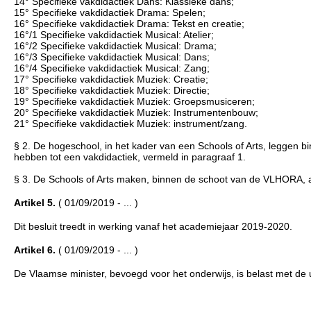
14° Specifieke vakdidactiek Dans: Klassieke dans;
15° Specifieke vakdidactiek Drama: Spelen;
16° Specifieke vakdidactiek Drama: Tekst en creatie;
16°/1 Specifieke vakdidactiek Musical: Atelier;
16°/2 Specifieke vakdidactiek Musical: Drama;
16°/3 Specifieke vakdidactiek Musical: Dans;
16°/4 Specifieke vakdidactiek Musical: Zang;
17° Specifieke vakdidactiek Muziek: Creatie;
18° Specifieke vakdidactiek Muziek: Directie;
19° Specifieke vakdidactiek Muziek: Groepsmusiceren;
20° Specifieke vakdidactiek Muziek: Instrumentenbouw;
21° Specifieke vakdidactiek Muziek: instrument/zang.
§ 2. De hogeschool, in het kader van een Schools of Arts, leggen
hebben tot een vakdidactiek, vermeld in paragraaf 1.
§ 3. De Schools of Arts maken, binnen de schoot van de VLHORA, a
Artikel 5.
( 01/09/2019 - ... )
Dit besluit treedt in werking vanaf het academiejaar 2019-2020.
Artikel 6.
( 01/09/2019 - ... )
De Vlaamse minister, bevoegd voor het onderwijs, is belast met de ui