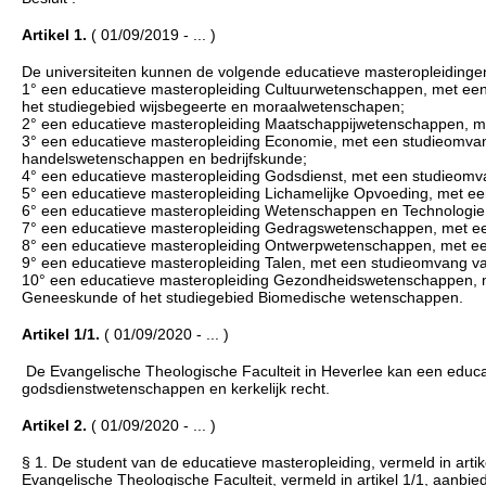
Artikel 1.
( 01/09/2019 - ... )
De universiteiten kunnen de volgende educatieve masteropleidinge
1° een educatieve masteropleiding Cultuurwetenschappen, met een
het studiegebied wijsbegeerte en moraalwetenschapen;
2° een educatieve masteropleiding Maatschappijwetenschappen, me
3° een educatieve masteropleiding Economie, met een studieomva
handelswetenschappen en bedrijfskunde;
4° een educatieve masteropleiding Godsdienst, met een studieomva
5° een educatieve masteropleiding Lichamelijke Opvoeding, met e
6° een educatieve masteropleiding Wetenschappen en Technologie
7° een educatieve masteropleiding Gedragswetenschappen, met ee
8° een educatieve masteropleiding Ontwerpwetenschappen, met een
9° een educatieve masteropleiding Talen, met een studieomvang van
10° een educatieve masteropleiding Gezondheidswetenschappen, m
Geneeskunde of het studiegebied Biomedische wetenschappen.
Artikel 1/1.
( 01/09/2020 - ... )
De Evangelische Theologische Faculteit in Heverlee kan een educ
godsdienstwetenschappen en kerkelijk recht.
Artikel 2.
( 01/09/2020 - ... )
§ 1. De student van de educatieve masteropleiding, vermeld in artike
Evangelische Theologische Faculteit, vermeld in artikel 1/1, aanbied