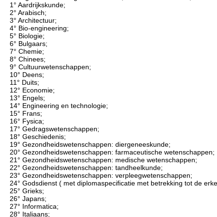
1° Aardrijkskunde;
2° Arabisch;
3° Architectuur;
4° Bio-engineering;
5° Biologie;
6° Bulgaars;
7° Chemie;
8° Chinees;
9° Cultuurwetenschappen;
10° Deens;
11° Duits;
12° Economie;
13° Engels;
14° Engineering en technologie;
15° Frans;
16° Fysica;
17° Gedragswetenschappen;
18° Geschiedenis;
19° Gezondheidswetenschappen: diergeneeskunde;
20° Gezondheidswetenschappen: farmaceutische wetenschappen;
21° Gezondheidswetenschappen: medische wetenschappen;
22° Gezondheidswetenschappen: tandheelkunde;
23° Gezondheidswetenschappen: verpleegwetenschappen;
24° Godsdienst ( met diplomaspecificatie met betrekking tot de erk
25° Grieks;
26° Japans;
27° Informatica;
28° Italiaans;