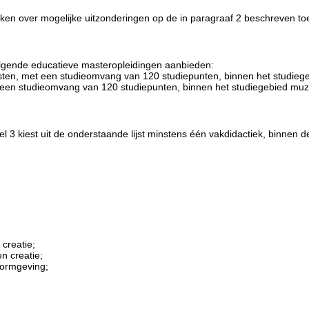
aken over mogelijke uitzonderingen op de in paragraaf 2 beschreven t
olgende educatieve masteropleidingen aanbieden:
sten, met een studieomvang van 120 studiepunten, binnen het studieg
een studieomvang van 120 studiepunten, binnen het studiegebied mu
el 3 kiest uit de onderstaande lijst minstens één vakdidactiek, binnen
 creatie;
n creatie;
vormgeving;