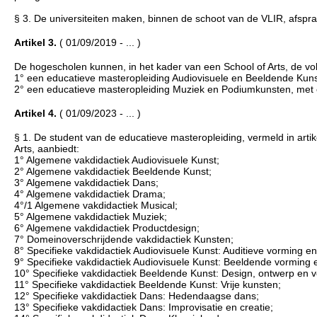
§ 3. De universiteiten maken, binnen de schoot van de VLIR, afspr
Artikel 3.
( 01/09/2019 - ... )
De hogescholen kunnen, in het kader van een School of Arts, de v
1° een educatieve masteropleiding Audiovisuele en Beeldende Kun
2° een educatieve masteropleiding Muziek en Podiumkunsten, met 
Artikel 4.
( 01/09/2023 - ... )
§ 1. De student van de educatieve masteropleiding, vermeld in artik
Arts, aanbiedt:
1° Algemene vakdidactiek Audiovisuele Kunst;
2° Algemene vakdidactiek Beeldende Kunst;
3° Algemene vakdidactiek Dans;
4° Algemene vakdidactiek Drama;
4°/1 Algemene vakdidactiek Musical;
5° Algemene vakdidactiek Muziek;
6° Algemene vakdidactiek Productdesign;
7° Domeinoverschrijdende vakdidactiek Kunsten;
8° Specifieke vakdidactiek Audiovisuele Kunst: Auditieve vorming en
9° Specifieke vakdidactiek Audiovisuele Kunst: Beeldende vorming e
10° Specifieke vakdidactiek Beeldende Kunst: Design, ontwerp en 
11° Specifieke vakdidactiek Beeldende Kunst: Vrije kunsten;
12° Specifieke vakdidactiek Dans: Hedendaagse dans;
13° Specifieke vakdidactiek Dans: Improvisatie en creatie;