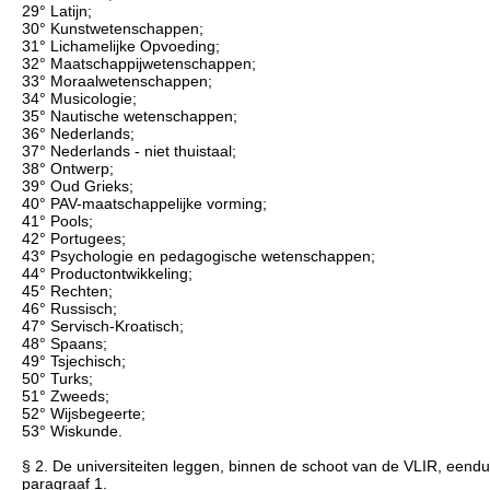
29° Latijn;
30° Kunstwetenschappen;
31° Lichamelijke Opvoeding;
32° Maatschappijwetenschappen;
33° Moraalwetenschappen;
34° Musicologie;
35° Nautische wetenschappen;
36° Nederlands;
37° Nederlands - niet thuistaal;
38° Ontwerp;
39° Oud Grieks;
40° PAV-maatschappelijke vorming;
41° Pools;
42° Portugees;
43° Psychologie en pedagogische wetenschappen;
44° Productontwikkeling;
45° Rechten;
46° Russisch;
47° Servisch-Kroatisch;
48° Spaans;
49° Tsjechisch;
50° Turks;
51° Zweeds;
52° Wijsbegeerte;
53° Wiskunde.
§ 2. De universiteiten leggen, binnen de schoot van de VLIR, eend
paragraaf 1.