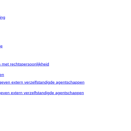
ing
ie
n met rechtspersoonlijkheid
pen
egeven extern verzelfstandigde agentschappen
egeven extern verzelfstandigde agentschappen