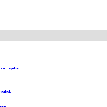
passingsgebied
verheid
eren