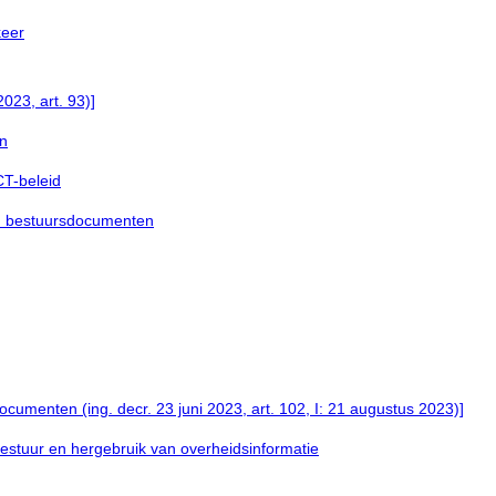
keer
2023, art. 93)]
en
CT-beleid
an bestuursdocumenten
cumenten (ing. decr. 23 juni 2023, art. 102, I: 21 augustus 2023)]
estuur en hergebruik van overheidsinformatie