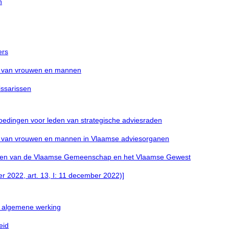
n
ers
ie van vrouwen en mannen
issarissen
oedingen voor leden van strategische adviesraden
tie van vrouwen en mannen in Vlaamse adviesorganen
langen van de Vlaamse Gemeenschap en het Vlaamse Gewest
er 2022, art. 13, I: 11 december 2022)]
de algemene werking
eid