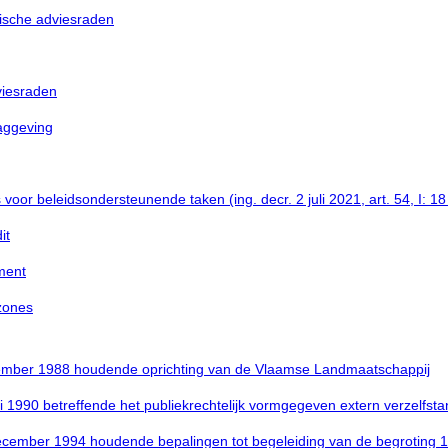
gische adviesraden
viesraden
aggeving
or beleidsondersteunende taken (ing. decr. 2 juli 2021, art. 54, I: 18 
it
ment
zones
ember 1988 houdende oprichting van de Vlaamse Landmaatschappij
 1990 betreffende het publiekrechtelijk vormgegeven extern verzelfst
cember 1994 houdende bepalingen tot begeleiding van de begroting 