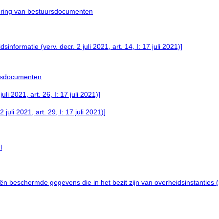
tering van bestuursdocumenten
rmatie (verv. decr. 2 juli 2021, art. 14, I: 17 juli 2021)]
ursdocumenten
i 2021, art. 26, I: 17 juli 2021)]
juli 2021, art. 29, I: 17 juli 2021)]
l
eschermde gegevens die in het bezit zijn van overheidsinstanties (ing