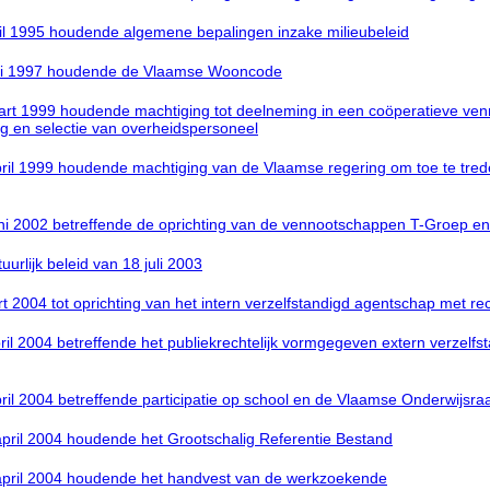
l 1995 houdende algemene bepalingen inzake milieubeleid
uli 1997 houdende de Vlaamse Wooncode
t 1999 houdende machtiging tot deelneming in een coöperatieve ven
ng en selectie van overheidspersoneel
il 1999 houdende machtiging van de Vlaamse regering om toe te trede
i 2002 betreffende de oprichting van de vennootschappen T-Groep e
rlijk beleid van 18 juli 2003
004 tot oprichting van het intern verzelfstandigd agentschap met rec
il 2004 betreffende het publiekrechtelijk vormgegeven extern verzel
l 2004 betreffende participatie op school en de Vlaamse Onderwijsra
ril 2004 houdende het Grootschalig Referentie Bestand
pril 2004 houdende het handvest van de werkzoekende