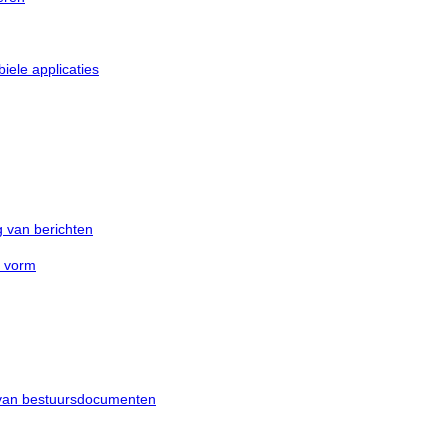
iele applicaties
g van berichten
e vorm
 van bestuursdocumenten