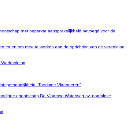
nootschap met beperkte aansprakelijkheid bevoegd voor de
n tot en om mee te werken aan de oprichting van de vereniging
n Werkholding
htspersoonlijkheid "Toerisme Vlaanderen"
fstandigde agentschap De Vlaamse Waterweg nv, naamloze
ad