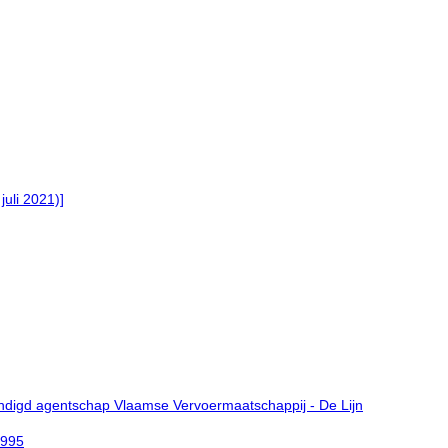
juli 2021)]
andigd agentschap Vlaamse Vervoermaatschappij - De Lijn
1995