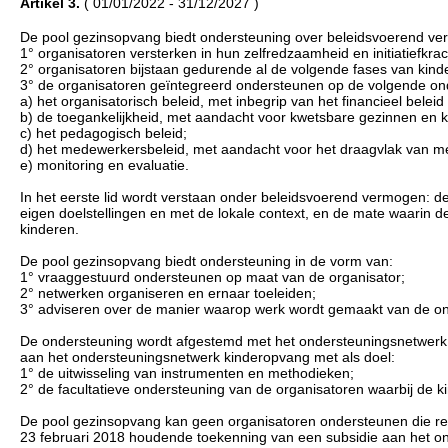
Artikel 3.
( 01/01/2022 - 31/12/2027 )
De pool gezinsopvang biedt ondersteuning over beleidsvoerend ve
1° organisatoren versterken in hun zelfredzaamheid en initiatiefkra
2° organisatoren bijstaan gedurende al de volgende fases van kinde
3° de organisatoren geïntegreerd ondersteunen op de volgende o
a) het organisatorisch beleid, met inbegrip van het financieel bele
b) de toegankelijkheid, met aandacht voor kwetsbare gezinnen en k
c) het pedagogisch beleid;
d) het medewerkersbeleid, met aandacht voor het draagvlak van 
e) monitoring en evaluatie.
In het eerste lid wordt verstaan onder beleidsvoerend vermogen: de
eigen doelstellingen en met de lokale context, en de mate waarin d
kinderen.
De pool gezinsopvang biedt ondersteuning in de vorm van:
1° vraaggestuurd ondersteunen op maat van de organisator;
2° netwerken organiseren en ernaar toeleiden;
3° adviseren over de manier waarop werk wordt gemaakt van de ond
De ondersteuning wordt afgestemd met het ondersteuningsnetwerk 
aan het ondersteuningsnetwerk kinderopvang met als doel:
1° de uitwisseling van instrumenten en methodieken;
2° de facultatieve ondersteuning van de organisatoren waarbij de ki
De pool gezinsopvang kan geen organisatoren ondersteunen die re
23 februari 2018 houdende toekenning van een subsidie aan het o