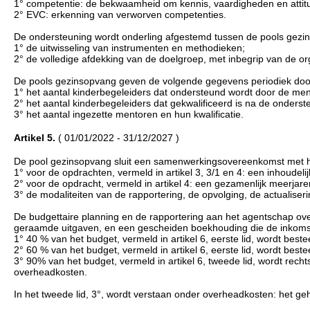
1° competentie: de bekwaamheid om kennis, vaardigheden en attitud
2° EVC: erkenning van verworven competenties.
De ondersteuning wordt onderling afgestemd tussen de pools gezin
1° de uitwisseling van instrumenten en methodieken;
2° de volledige afdekking van de doelgroep, met inbegrip van de org
De pools gezinsopvang geven de volgende gegevens periodiek door 
1° het aantal kinderbegeleiders dat ondersteund wordt door de men
2° het aantal kinderbegeleiders dat gekwalificeerd is na de onderst
3° het aantal ingezette mentoren en hun kwalificatie.
Artikel 5.
( 01/01/2022 - 31/12/2027 )
De pool gezinsopvang sluit een samenwerkingsovereenkomst met h
1° voor de opdrachten, vermeld in artikel 3, 3/1 en 4: een inhoudel
2° voor de opdracht, vermeld in artikel 4: een gezamenlijk meerjar
3° de modaliteiten van de rapportering, de opvolging, de actualise
De budgettaire planning en de rapportering aan het agentschap over
geraamde uitgaven, en een gescheiden boekhouding die de inkomsten
1° 40 % van het budget, vermeld in artikel 6, eerste lid, wordt beste
2° 60 % van het budget, vermeld in artikel 6, eerste lid, wordt beste
3° 90% van het budget, vermeld in artikel 6, tweede lid, wordt re
overheadkosten.
In het tweede lid, 3°, wordt verstaan onder overheadkosten: het geh