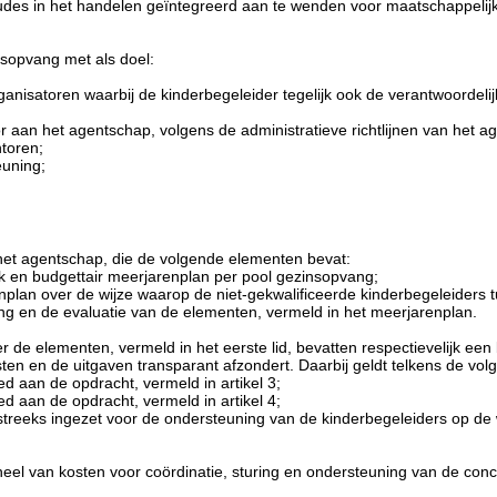
es in het handelen geïntegreerd aan te wenden voor maatschappelijke 
sopvang met als doel:
anisatoren waarbij de kinderbegeleider tegelijk ook de verantwoordelijk
aan het agentschap, volgens de administratieve richtlijnen van het a
toren;
euning;
et agentschap, die de volgende elementen bevat:
ijk en budgettair meerjarenplan per pool gezinsopvang;
enplan over de wijze waarop de niet-gekwalificeerde kinderbegeleiders
ring en de evaluatie van de elementen, vermeld in het meerjarenplan.
 de elementen, vermeld in het eerste lid, bevatten respectievelijk ee
 en de uitgaven transparant afzondert. Daarbij geldt telkens de volg
ed aan de opdracht, vermeld in artikel 3;
ed aan de opdracht, vermeld in artikel 4;
chtstreeks ingezet voor de ondersteuning van de kinderbegeleiders op 
eel van kosten voor coördinatie, sturing en ondersteuning van de concre