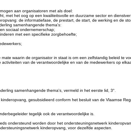
rmogen aan organisatoren met als doel:
cht, met het oog op een kwaliteitsvolle en duurzame sector en dienstver
ropvang: de informatiefase, de prestart, de start, de werking en de st
nderling samenhangende thema's:
id en sociaal ondernemerschap;
inderen met een specifieke zorgbehoefte;
medewerkers;
 mate waarin de organisator in staat is om een zelfstandig beleid te 
e activiteiten van de verantwoordelijke en van de medewerkers op elkaa
erling samenhangende thema's, vermeld in het eerste lid, 3°.
kinderopvang, gesubsidieerd conform het besluit van de Vlaamse Reg
nderbegeleider tegelijk ook de verantwoordelijke is.
eds ondersteund worden door het ondersteuningsnetwerk kinderopvang
ndersteuningsnetwerk kinderopvang, voor dezelfde aspecten.