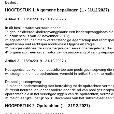
Besluit :
HOOFDSTUK 1. Algemene bepalingen (... - 31/12/2027)
Artikel 1.
( 18/04/2019 - 31/12/2027 )
In dit besluit wordt verstaan onder:
1° gesubsidieerde kinderopvangplaats: een kinderopvangplaats die ge
Subsidiebesluit van 22 november 2013;
2° agentschap: het intern verzelfstandigd agentschap met rechtsperso
agentschap met rechtspersoonlijkheid Opgroeien Regie.
3° niet-gekwalificeerde kinderbegeleider: een kinderbegeleider die n
4° organisator: een organisator van gezinsopvang of van groepsopva
Artikel 2.
( 18/04/2019 - 31/12/2027 )
Het agentschap kent een subsidie toe aan pools gezinsopvang di
winstoogmerk om de opdrachten, vermeld in artikel 3 en 4, te realis
De pool gezinsopvang:
1° biedt de ondersteuning met betrekking tot de opdrachten vermeld i
2° treedt neutraal op, onder andere door de rol van pool gezinsopva
opdrachten die in het verlengde liggen van de opdrachten, vermeld i
3° meldt jaarlijks uiterlijk op 31 december van het subsidiejaar aan
HOOFDSTUK 2. Opdrachten (... - 31/12/2027)