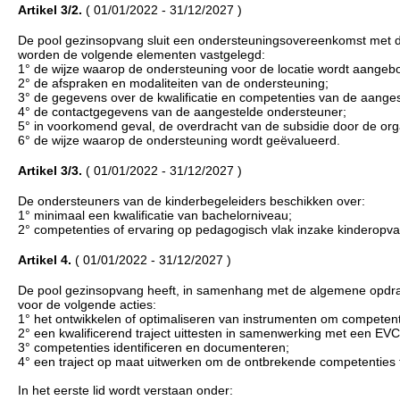
Artikel 3/2.
( 01/01/2022 - 31/12/2027 )
De pool gezinsopvang sluit een ondersteuningsovereenkomst met de o
worden de volgende elementen vastgelegd:
1° de wijze waarop de ondersteuning voor de locatie wordt aangeb
2° de afspraken en modaliteiten van de ondersteuning;
3° de gegevens over de kwalificatie en competenties van de aange
4° de contactgegevens van de aangestelde ondersteuner;
5° in voorkomend geval, de overdracht van de subsidie door de or
6° de wijze waarop de ondersteuning wordt geëvalueerd.
Artikel 3/3.
( 01/01/2022 - 31/12/2027 )
De ondersteuners van de kinderbegeleiders beschikken over:
1° minimaal een kwalificatie van bachelorniveau;
2° competenties of ervaring op pedagogisch vlak inzake kinderopva
Artikel 4.
( 01/01/2022 - 31/12/2027 )
De pool gezinsopvang heeft, in samenhang met de algemene opdracht
voor de volgende acties:
1° het ontwikkelen of optimaliseren van instrumenten om competent
2° een kwalificerend traject uittesten in samenwerking met een EVC
3° competenties identificeren en documenteren;
4° een traject op maat uitwerken om de ontbrekende competenties 
In het eerste lid wordt verstaan onder: