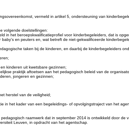
gsovereenkomst, vermeld in artikel 5, ondersteuning van kinderbegel
de volgende doelstellingen:
d in het beroepskwalificatieprofiel voor kinderbegeleiders, dat is opg
r baby's en peuters en, wat betreft de niet-gekwalificeerde kinderbegel
agogische taken bij de kinderen, en daarbij de kinderbegeleiders ond
eren;
 en kinderen uit kwetsbare gezinnen;
lijkse praktijk aftoetsen aan het pedagogisch beleid van de organisa
inderen, jongeren en gezinnen;
t herstel van de veiligheid;
e in het kader van een begeleidings- of opvolgingstraject van het age
 pedagogisch raamwerk dat in september 2014 is ontwikkeld door de va
ersiteit Leuven, in opdracht van het agentschap.