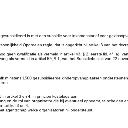
subsidieerd is met een subsidie voor inkomenstarief voor gezinsopvang 
onlijkheid Opgroeien regie, dat is opgericht bij artikel 3 van het decre
og geen kwalificatie als vermeld in artikel 43, § 2, eerste lid, 4°, a),
ng als vermeld in artikel 59, § 1, van het Subsidiebesluit van 22 nov
e elk minstens 1500 gesubsidieerde kinderopvangplaatsen ondersteun
eren.
n artikel 3 en 4, in principe kosteloos aan;
ng en de rol van organisator die hij eventueel opneemt, te scheiden en
n artikel 3 en 4;
 het agentschap welke organisatoren hij ondersteunt.