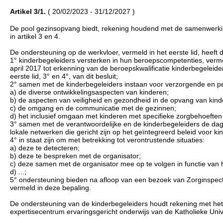
Artikel 3/1.
( 20/02/2023 - 31/12/2027 )
De pool gezinsopvang biedt, rekening houdend met de samenwerkin
in artikel 3 en 4.
De ondersteuning op de werkvloer, vermeld in het eerste lid, heeft 
1° kinderbegeleiders versterken in hun beroepscompetenties, vermel
april 2017 tot erkenning van de beroepskwalificatie kinderbegeleide
eerste lid, 3° en 4°, van dit besluit;
2° samen met de kinderbegeleiders instaan voor verzorgende en ped
a) de diverse ontwikkelingsaspecten van kinderen;
b) de aspecten van veiligheid en gezondheid in de opvang van kind
c) de omgang en de communicatie met de gezinnen;
d) het inclusief omgaan met kinderen met specifieke zorgbehoeften
3° samen met de verantwoordelijke en de kinderbegeleiders de dage
lokale netwerken die gericht zijn op het geïntegreerd beleid voor k
4° in staat zijn om met betrekking tot verontrustende situaties:
a) deze te detecteren;
b) deze te bespreken met de organisator;
c) deze samen met de organisator mee op te volgen in functie van he
d) ...;
5° ondersteuning bieden na afloop van een bezoek van Zorginspecti
vermeld in deze bepaling.
De ondersteuning van de kinderbegeleiders houdt rekening met het
expertisecentrum ervaringsgericht onderwijs van de Katholieke Univ