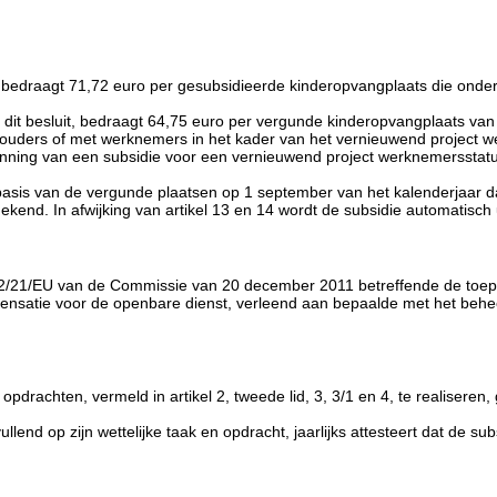
4, bedraagt 71,72 euro per gesubsidieerde kinderopvangplaats die onder
van dit besluit, bedraagt 64,75 euro per vergunde kinderopvangplaats 
alouders of met werknemers in het kader van het vernieuwend project we
ning van een subsidie voor een vernieuwend project werknemersstatu
 basis van de vergunde plaatsen op 1 september van het kalenderjaar da
ekend. In afwijking van artikel 13 en 14 wordt de subsidie automatisch
2/21/EU van de Commissie van 20 december 2011 betreffende de toepass
ensatie voor de openbare dienst, verleend aan bepaalde met het beh
achten, vermeld in artikel 2, tweede lid, 3, 3/1 en 4, te realiseren,
end op zijn wettelijke taak en opdracht, jaarlijks attesteert dat de sub