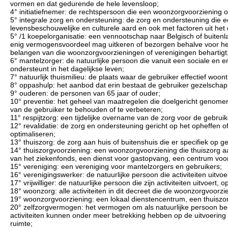
vormen en dat gedurende de hele levensloop;
4° initiatiefnemer: de rechtspersoon die een woonzorgvoorziening of
5° integrale zorg en ondersteuning: de zorg en ondersteuning die
levensbeschouwelijke en culturele aard en ook met factoren uit het 
5° /1 koepelorganisatie: een vennootschap naar Belgisch of buitenla
enig vermogensvoordeel mag uitkeren of bezorgen behalve voor het
belangen van die woonzorgvoorzieningen of verenigingen behartigt
6° mantelzorger: de natuurlijke persoon die vanuit een sociale e
ondersteunt in het dagelijkse leven;
7° natuurlijk thuismilieu: de plaats waar de gebruiker effectief woo
8° oppashulp: het aanbod dat erin bestaat de gebruiker gezelschap
9° ouderen: de personen van 65 jaar of ouder;
10° preventie: het geheel van maatregelen die doelgericht genomen
van de gebruiker te behouden of te verbeteren;
11° respijtzorg: een tijdelijke overname van de zorg voor de gebruik
12° revalidatie: de zorg en ondersteuning gericht op het opheffen 
optimaliseren;
13° thuiszorg: de zorg aan huis of buitenshuis die er specifiek op ge
14° thuiszorgvoorziening: een woonzorgvoorziening die thuiszorg aa
van het ziekenfonds, een dienst voor gastopvang, een centrum voor d
15° vereniging: een vereniging voor mantelzorgers en gebruikers;
16° verenigingswerker: de natuurlijke persoon die activiteiten uitvo
17° vrijwilliger: de natuurlijke persoon die zijn activiteiten uitvoert
18° woonzorg: alle activiteiten in dit decreet die de woonzorgvoor
19° woonzorgvoorziening: een lokaal dienstencentrum, een thuiszo
20° zelfzorgvermogen: het vermogen om als natuurlijke persoon besli
activiteiten kunnen onder meer betrekking hebben op de uitvoering va
ruimte;