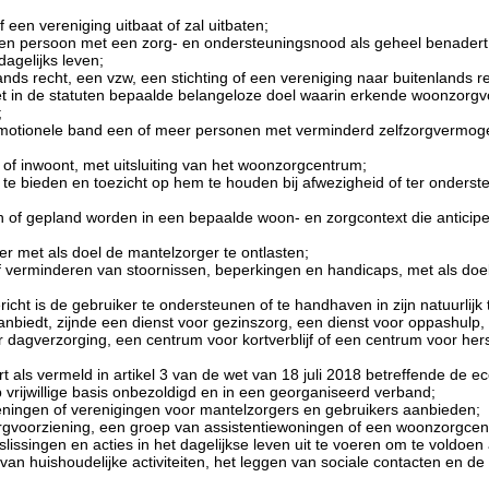
 een vereniging uitbaat of zal uitbaten;
 een persoon met een zorg- en ondersteuningsnood als geheel benader
dagelijks leven;
nds recht, een vzw, een stichting of een vereniging naar buitenlands r
 in de statuten bepaalde belangeloze doel waarin erkende woonzorgvo
;
n emotionele band een of meer personen met verminderd zelfzorgvermog
nt of inwoont, met uitsluiting van het woonzorgcentrum;
 te bieden en toezicht op hem te houden bij afwezigheid of ter onderst
 of gepland worden in een bepaalde woon- en zorgcontext die anticiper
er met als doel de mantelzorger te ontlasten;
of verminderen van stoornissen, beperkingen en handicaps, met als doe
richt is de gebruiker te ondersteunen of te handhaven in zijn natuurlijk 
nbiedt, zijnde een dienst voor gezinszorg, een dienst voor oppashulp, 
agverzorging, een centrum voor kortverblijf of een centrum voor herste
ert als vermeld in artikel 3 van de wet van 18 juli 2018 betreffende de
, op vrijwillige basis onbezoldigd en in een georganiseerd verband;
zieningen of verenigingen voor mantelzorgers en gebruikers aanbieden;
rgvoorziening, een groep van assistentiewoningen of een woonzorgcen
ssingen en acties in het dagelijkse leven uit te voeren om te voldoen a
n huishoudelijke activiteiten, het leggen van sociale contacten en de m