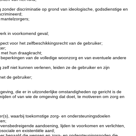
 zonder discriminatie op grond van ideologische, godsdienstige en
scrimineerd;
n mantelzorgers;
werk in voorkomend geval;
spect voor het zelfbeschikkingsrecht van de gebruiker;
ker;
 met hun draagkracht;
en beperkingen van de volledige woonzorg en van eventuele andere
elf niet kunnen verlenen, leiden ze de gebruiker en zijn
et de gebruiker;
eving, die er in uitzonderlijke omstandigheden op gericht is de
 mijden of van wie de omgeving dat doet, te motiveren om zorg en
ner(s), waarbij toekomstige zorg- en ondersteuningsdoelen
ten;
levensbedreigende aandoening, lijden te voorkomen en verlichten,
sociale en existentiële aard;
eer bepaald die wensen en zorg- en ondersteuningsnoden die