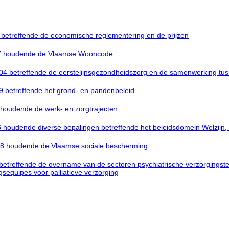
5 betreffende de economische reglementering en de prijzen
 1997 houdende de Vlaamse Wooncode
2004 betreffende de eerstelijnsgezondheidszorg en de samenwerking tu
09 betreffende het grond- en pandenbeleid
4 houdende de werk- en zorgtrajecten
016 houdende diverse bepalingen betreffende het beleidsdomein Welzijn
2018 houdende de Vlaamse sociale bescherming
8 betreffende de overname van de sectoren psychiatrische verzorgingst
ngsequipes voor palliatieve verzorging