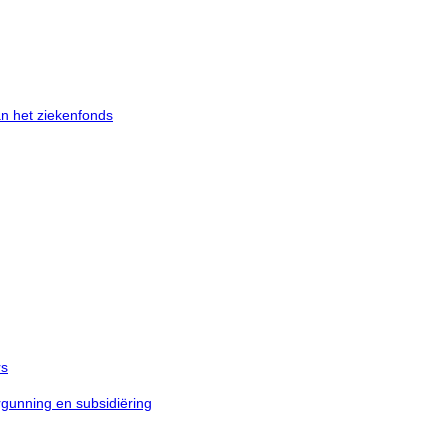
an het ziekenfonds
rs
unning en subsidiëring