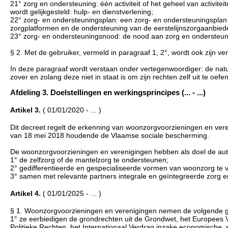
21° zorg en ondersteuning: één activiteit of het geheel van activite
wordt gelijkgesteld: hulp- en dienstverlening;
22° zorg- en ondersteuningsplan: een zorg- en ondersteuningsplan al
zorgplatformen en de ondersteuning van de eerstelijnszorgaanbied
23° zorg- en ondersteuningsnood: de nood aan zorg en ondersteuning
§ 2. Met de gebruiker, vermeld in paragraaf 1, 2°, wordt ook zijn v
In deze paragraaf wordt verstaan onder vertegenwoordiger: de natuur
zover en zolang deze niet in staat is om zijn rechten zelf uit te oefe
Afdeling 3. Doelstellingen en werkingsprincipes (... - ...)
Artikel 3.
( 01/01/2020 - ... )
Dit decreet regelt de erkenning van woonzorgvoorzieningen en vere
van 18 mei 2018 houdende de Vlaamse sociale bescherming.
De woonzorgvoorzieningen en verenigingen hebben als doel de auto
1° de zelfzorg of de mantelzorg te ondersteunen;
2° gedifferentieerde en gespecialiseerde vormen van woonzorg te 
3° samen met relevante partners integrale en geïntegreerde zorg e
Artikel 4.
( 01/01/2025 - ... )
§ 1. Woonzorgvoorzieningen en verenigingen nemen de volgende geb
1° ze eerbiedigen de grondrechten uit de Grondwet, het Europees 
Politieke Rechten, het Internationaal Verdrag inzake economische, s