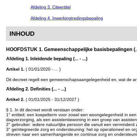
Afdeling 3. Citeertitel
Afdeling 4. Inwerkingtredingsbepaling
INHOUD
HOOFDSTUK 1. Gemeenschappelijke basisbepalingen (... -
Afdeling 1. Inleidende bepaling (... - ...)
Artikel 1.
( 01/01/2020 - ... )
Dit decreet regelt een gemeenschapsaangelegenheid en, wat de art
Afdeling 2. Definities (... - ...)
Artikel 2.
( 01/01/2025 - 31/12/2027 )
§ 1. In dit decreet wordt verstaan onder:
1° entiteit: een koepelterm voor zowel een woongelegenheid in een 
dagverzorging, als een assistentiewoning in een groep van assiste
2° gebruiker: iedere natuurlijke persoon die vanuit een verminder
3° geïntegreerde zorg en ondersteuning: het op operationeel en orga
streven naar een samenhangende en continue zorg en ondersteuning