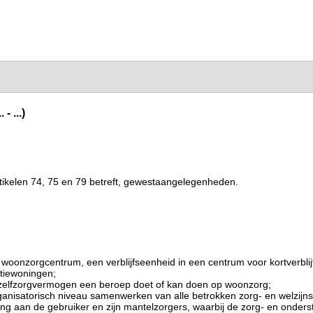
 ...)
ikelen 74, 75 en 79 betreft, gewestaangelegenheden.
woonzorgcentrum, een verblijfseenheid in een centrum voor kortverblijf
ntiewoningen;
d zelfzorgvermogen een beroep doet of kan doen op woonzorg;
nisatorisch niveau samenwerken van alle betrokken zorg- en welzijnsacto
 aan de gebruiker en zijn mantelzorgers, waarbij de zorg- en onders