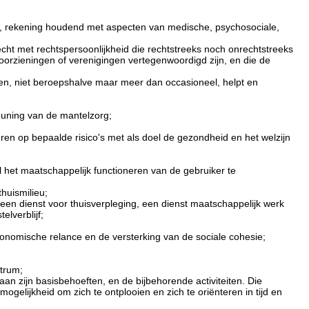
t, rekening houdend met aspecten van medische, psychosociale,
echt met rechtspersoonlijkheid die rechtstreeks noch onrechtstreeks
orzieningen of verenigingen vertegenwoordigd zijn, en die de
en, niet beroepshalve maar meer dan occasioneel, helpt en
euning van de mantelzorg;
en op bepaalde risico's met als doel de gezondheid en het welzijn
l het maatschappelijk functioneren van de gebruiker te
thuismilieu;
een dienst voor thuisverpleging, een dienst maatschappelijk werk
lverblijf;
 economische relance en de versterking van de sociale cohesie;
trum;
an zijn basisbehoeften, en de bijbehorende activiteiten. Die
ogelijkheid om zich te ontplooien en zich te oriënteren in tijd en