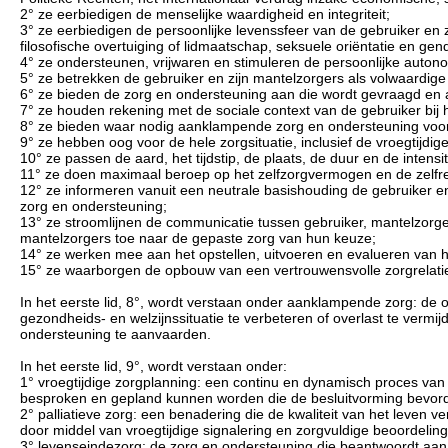
2° ze eerbiedigen de menselijke waardigheid en integriteit;
3° ze eerbiedigen de persoonlijke levenssfeer van de gebruiker en
filosofische overtuiging of lidmaatschap, seksuele oriëntatie en ge
4° ze ondersteunen, vrijwaren en stimuleren de persoonlijke autono
5° ze betrekken de gebruiker en zijn mantelzorgers als volwaardige
6° ze bieden de zorg en ondersteuning aan die wordt gevraagd en 
7° ze houden rekening met de sociale context van de gebruiker bij 
8° ze bieden waar nodig aanklampende zorg en ondersteuning voor 
9° ze hebben oog voor de hele zorgsituatie, inclusief de vroegtijdig
10° ze passen de aard, het tijdstip, de plaats, de duur en de inten
11° ze doen maximaal beroep op het zelfzorgvermogen en de zelfr
12° ze informeren vanuit een neutrale basishouding de gebruiker e
zorg en ondersteuning;
13° ze stroomlijnen de communicatie tussen gebruiker, mantelzorger
mantelzorgers toe naar de gepaste zorg van hun keuze;
14° ze werken mee aan het opstellen, uitvoeren en evalueren van 
15° ze waarborgen de opbouw van een vertrouwensvolle zorgrelatie
In het eerste lid, 8°, wordt verstaan onder aanklampende zorg: de 
gezondheids- en welzijnssituatie te verbeteren of overlast te ver
ondersteuning te aanvaarden.
In het eerste lid, 9°, wordt verstaan onder:
1° vroegtijdige zorgplanning: een continu en dynamisch proces van 
besproken en gepland kunnen worden die de besluitvorming bevorderen
2° palliatieve zorg: een benadering die de kwaliteit van het leven
door middel van vroegtijdige signalering en zorgvuldige beoordelin
3° levenseindezorg: de zorg en ondersteuning die beantwoordt a