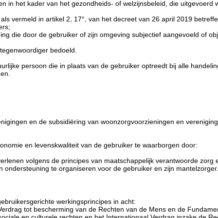
iten in het kader van het gezondheids- of welzijnsbeleid, die uitgevoer
s vermeld in artikel 2, 17°, van het decreet van 26 april 2019 betreffe
ers;
 die door de gebruiker of zijn omgeving subjectief aangevoeld of obje
ertegenwoordiger bedoeld.
lijke persoon die in plaats van de gebruiker optreedt bij alle handelin
nen.
nigingen en de subsidiëring van woonzorgvoorzieningen en verenigingen
nomie en levenskwaliteit van de gebruiker te waarborgen door:
verlenen volgens de principes van maatschappelijk verantwoorde zorg 
n ondersteuning te organiseren voor de gebruiker en zijn mantelzorger
ruikersgerichte werkingsprincipes in acht:
Verdrag tot bescherming van de Rechten van de Mens en de Fundamente
ociale en culturele rechten en het Internationaal Verdrag inzake de Re