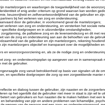
 zijn mantelzorgers en waarborgen de toegankelijkheid van de woonzorg
nderidentiteit of enig ander criterium op grond waarvan kan worden gedi
mie, keuzevrijheid en zelfverantwoordelijkheid van de gebruiker en zij
 partners bij het verlenen van zorg en ondersteuning;
aanvaard door de gebruiker, in voorkomend geval de mantelzorgers;
het verlenen van zorg en ondersteuning, en versterken het sociale net
specifieke doelgroepen en in uitzonderlijke omstandigheden;
e zorgplanning, de palliatieve zorg en de levenseindezorg en dit met re
siteit van de zorg en ondersteuning aan aan de behoeften van de gebrui
edzaamheid van de gebruiker en zijn mantelzorgers, rekening houdend
n zijn mantelzorgers objectief en transparant over de mogelijkheden 
s en woonzorgvoorziening en, als ze de nodige zorg en ondersteuning z
het zorg- en ondersteuningsplan op aangeven van en in samenspraak m
 met de gebruiker.
ongevraagde zorg vanuit betrokkenheid op basis van signalen uit de omg
mijden, en specifieke doelgroepen die zorg op een zorgwekkende manier
reflectie en dialoog tussen de gebruiker, zijn naasten en de zorgverle
 op het ogenblik dat de gebruiker niet meer in staat is zijn wil te ui
 verbetert van gebruikers en hun naasten die te maken hebben met een 
g en behandeling van pijn en andere problemen van lichamelijke, psycho
an de wensen van de persoon met een zorg- en ondersteuningsnood, m