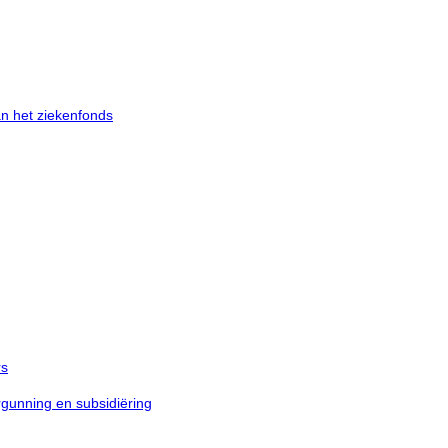
an het ziekenfonds
rs
unning en subsidiëring