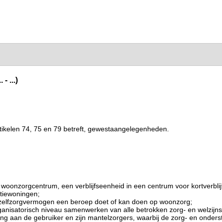
 ...)
ikelen 74, 75 en 79 betreft, gewestaangelegenheden.
woonzorgcentrum, een verblijfseenheid in een centrum voor kortverblijf
ntiewoningen;
d zelfzorgvermogen een beroep doet of kan doen op woonzorg;
nisatorisch niveau samenwerken van alle betrokken zorg- en welzijnsacto
 aan de gebruiker en zijn mantelzorgers, waarbij de zorg- en onders