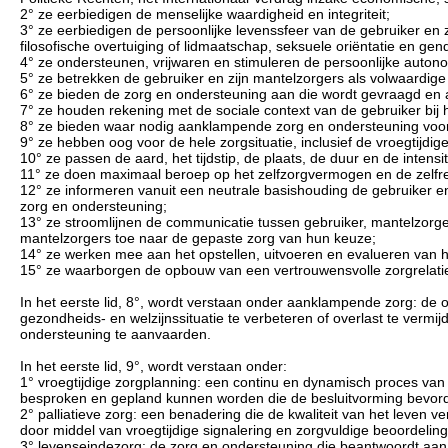
2° ze eerbiedigen de menselijke waardigheid en integriteit;
3° ze eerbiedigen de persoonlijke levenssfeer van de gebruiker en
filosofische overtuiging of lidmaatschap, seksuele oriëntatie en ge
4° ze ondersteunen, vrijwaren en stimuleren de persoonlijke autono
5° ze betrekken de gebruiker en zijn mantelzorgers als volwaardige
6° ze bieden de zorg en ondersteuning aan die wordt gevraagd en 
7° ze houden rekening met de sociale context van de gebruiker bij 
8° ze bieden waar nodig aanklampende zorg en ondersteuning voor 
9° ze hebben oog voor de hele zorgsituatie, inclusief de vroegtijdig
10° ze passen de aard, het tijdstip, de plaats, de duur en de inten
11° ze doen maximaal beroep op het zelfzorgvermogen en de zelfr
12° ze informeren vanuit een neutrale basishouding de gebruiker e
zorg en ondersteuning;
13° ze stroomlijnen de communicatie tussen gebruiker, mantelzorger
mantelzorgers toe naar de gepaste zorg van hun keuze;
14° ze werken mee aan het opstellen, uitvoeren en evalueren van 
15° ze waarborgen de opbouw van een vertrouwensvolle zorgrelatie
In het eerste lid, 8°, wordt verstaan onder aanklampende zorg: de 
gezondheids- en welzijnssituatie te verbeteren of overlast te ver
ondersteuning te aanvaarden.
In het eerste lid, 9°, wordt verstaan onder:
1° vroegtijdige zorgplanning: een continu en dynamisch proces van 
besproken en gepland kunnen worden die de besluitvorming bevorderen
2° palliatieve zorg: een benadering die de kwaliteit van het leven
door middel van vroegtijdige signalering en zorgvuldige beoordelin
3° levenseindezorg: de zorg en ondersteuning die beantwoordt a