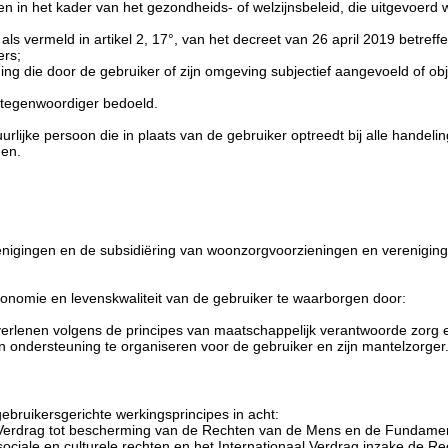
iten in het kader van het gezondheids- of welzijnsbeleid, die uitgevoer
s vermeld in artikel 2, 17°, van het decreet van 26 april 2019 betreffe
ers;
 die door de gebruiker of zijn omgeving subjectief aangevoeld of obje
ertegenwoordiger bedoeld.
lijke persoon die in plaats van de gebruiker optreedt bij alle handelin
nen.
nigingen en de subsidiëring van woonzorgvoorzieningen en verenigingen
nomie en levenskwaliteit van de gebruiker te waarborgen door:
verlenen volgens de principes van maatschappelijk verantwoorde zorg 
n ondersteuning te organiseren voor de gebruiker en zijn mantelzorger
ruikersgerichte werkingsprincipes in acht:
Verdrag tot bescherming van de Rechten van de Mens en de Fundamente
ociale en culturele rechten en het Internationaal Verdrag inzake de Re