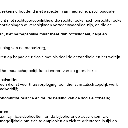
t, rekening houdend met aspecten van medische, psychosociale,
echt met rechtspersoonlijkheid die rechtstreeks noch onrechtstreeks
orzieningen of verenigingen vertegenwoordigd zijn, en die de
en, niet beroepshalve maar meer dan occasioneel, helpt en
euning van de mantelzorg;
en op bepaalde risico's met als doel de gezondheid en het welzijn
l het maatschappelijk functioneren van de gebruiker te
thuismilieu;
een dienst voor thuisverpleging, een dienst maatschappelijk werk
lverblijf;
 economische relance en de versterking van de sociale cohesie;
trum;
an zijn basisbehoeften, en de bijbehorende activiteiten. Die
ogelijkheid om zich te ontplooien en zich te oriënteren in tijd en