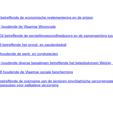
5 betreffende de economische reglementering en de prijzen
 1997 houdende de Vlaamse Wooncode
2004 betreffende de eerstelijnsgezondheidszorg en de samenwerking tu
09 betreffende het grond- en pandenbeleid
4 houdende de werk- en zorgtrajecten
016 houdende diverse bepalingen betreffende het beleidsdomein Welzijn
2018 houdende de Vlaamse sociale bescherming
8 betreffende de overname van de sectoren psychiatrische verzorgingst
ngsequipes voor palliatieve verzorging