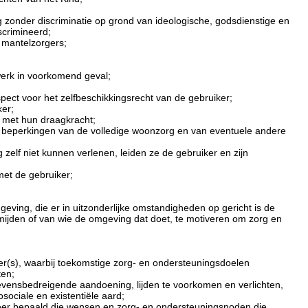
 zonder discriminatie op grond van ideologische, godsdienstige en
scrimineerd;
n mantelzorgers;
werk in voorkomend geval;
spect voor het zelfbeschikkingsrecht van de gebruiker;
ker;
 met hun draagkracht;
en beperkingen van de volledige woonzorg en van eventuele andere
elf niet kunnen verlenen, leiden ze de gebruiker en zijn
et de gebruiker;
eving, die er in uitzonderlijke omstandigheden op gericht is de
 mijden of van wie de omgeving dat doet, te motiveren om zorg en
ner(s), waarbij toekomstige zorg- en ondersteuningsdoelen
ten;
levensbedreigende aandoening, lijden te voorkomen en verlichten,
sociale en existentiële aard;
eer bepaald die wensen en zorg- en ondersteuningsnoden die