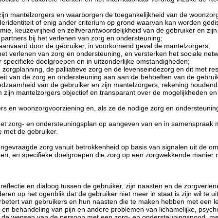
 zijn mantelzorgers en waarborgen de toegankelijkheid van de woonzorg
nderidentiteit of enig ander criterium op grond waarvan kan worden gedi
mie, keuzevrijheid en zelfverantwoordelijkheid van de gebruiker en zij
 partners bij het verlenen van zorg en ondersteuning;
aanvaard door de gebruiker, in voorkomend geval de mantelzorgers;
het verlenen van zorg en ondersteuning, en versterken het sociale net
specifieke doelgroepen en in uitzonderlijke omstandigheden;
e zorgplanning, de palliatieve zorg en de levenseindezorg en dit met re
siteit van de zorg en ondersteuning aan aan de behoeften van de gebrui
edzaamheid van de gebruiker en zijn mantelzorgers, rekening houdend
n zijn mantelzorgers objectief en transparant over de mogelijkheden 
s en woonzorgvoorziening en, als ze de nodige zorg en ondersteuning z
het zorg- en ondersteuningsplan op aangeven van en in samenspraak m
 met de gebruiker.
ongevraagde zorg vanuit betrokkenheid op basis van signalen uit de omg
mijden, en specifieke doelgroepen die zorg op een zorgwekkende manier
reflectie en dialoog tussen de gebruiker, zijn naasten en de zorgverle
 op het ogenblik dat de gebruiker niet meer in staat is zijn wil te ui
 verbetert van gebruikers en hun naasten die te maken hebben met een 
g en behandeling van pijn en andere problemen van lichamelijke, psycho
an de wensen van de persoon met een zorg- en ondersteuningsnood, m