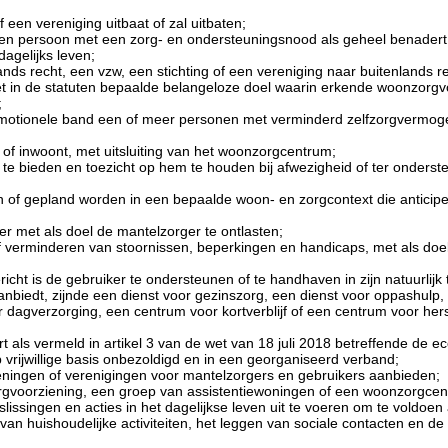
 een vereniging uitbaat of zal uitbaten;
 een persoon met een zorg- en ondersteuningsnood als geheel benader
dagelijks leven;
nds recht, een vzw, een stichting of een vereniging naar buitenlands r
 in de statuten bepaalde belangeloze doel waarin erkende woonzorgvo
;
n emotionele band een of meer personen met verminderd zelfzorgvermog
nt of inwoont, met uitsluiting van het woonzorgcentrum;
 te bieden en toezicht op hem te houden bij afwezigheid of ter onderst
 of gepland worden in een bepaalde woon- en zorgcontext die anticiper
er met als doel de mantelzorger te ontlasten;
of verminderen van stoornissen, beperkingen en handicaps, met als doe
richt is de gebruiker te ondersteunen of te handhaven in zijn natuurlijk 
nbiedt, zijnde een dienst voor gezinszorg, een dienst voor oppashulp, 
agverzorging, een centrum voor kortverblijf of een centrum voor herste
ert als vermeld in artikel 3 van de wet van 18 juli 2018 betreffende de
, op vrijwillige basis onbezoldigd en in een georganiseerd verband;
zieningen of verenigingen voor mantelzorgers en gebruikers aanbieden;
rgvoorziening, een groep van assistentiewoningen of een woonzorgcen
ssingen en acties in het dagelijkse leven uit te voeren om te voldoen a
n huishoudelijke activiteiten, het leggen van sociale contacten en de m