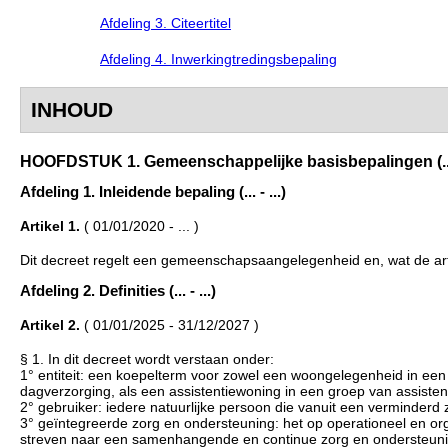
Afdeling 3. Citeertitel
Afdeling 4. Inwerkingtredingsbepaling
INHOUD
HOOFDSTUK 1. Gemeenschappelijke basisbepalingen (... -
Afdeling 1. Inleidende bepaling (... - ...)
Artikel 1.
( 01/01/2020 - ... )
Dit decreet regelt een gemeenschapsaangelegenheid en, wat de art
Afdeling 2. Definities (... - ...)
Artikel 2.
( 01/01/2025 - 31/12/2027 )
§ 1. In dit decreet wordt verstaan onder:
1° entiteit: een koepelterm voor zowel een woongelegenheid in een 
dagverzorging, als een assistentiewoning in een groep van assiste
2° gebruiker: iedere natuurlijke persoon die vanuit een verminder
3° geïntegreerde zorg en ondersteuning: het op operationeel en orga
streven naar een samenhangende en continue zorg en ondersteuning