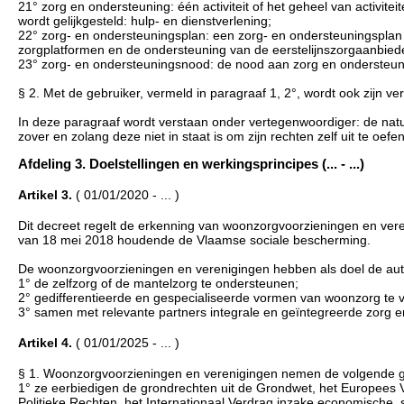
21° zorg en ondersteuning: één activiteit of het geheel van activite
wordt gelijkgesteld: hulp- en dienstverlening;
22° zorg- en ondersteuningsplan: een zorg- en ondersteuningsplan al
zorgplatformen en de ondersteuning van de eerstelijnszorgaanbied
23° zorg- en ondersteuningsnood: de nood aan zorg en ondersteuning
§ 2. Met de gebruiker, vermeld in paragraaf 1, 2°, wordt ook zijn v
In deze paragraaf wordt verstaan onder vertegenwoordiger: de natuur
zover en zolang deze niet in staat is om zijn rechten zelf uit te oefe
Afdeling 3. Doelstellingen en werkingsprincipes (... - ...)
Artikel 3.
( 01/01/2020 - ... )
Dit decreet regelt de erkenning van woonzorgvoorzieningen en vere
van 18 mei 2018 houdende de Vlaamse sociale bescherming.
De woonzorgvoorzieningen en verenigingen hebben als doel de auto
1° de zelfzorg of de mantelzorg te ondersteunen;
2° gedifferentieerde en gespecialiseerde vormen van woonzorg te 
3° samen met relevante partners integrale en geïntegreerde zorg e
Artikel 4.
( 01/01/2025 - ... )
§ 1. Woonzorgvoorzieningen en verenigingen nemen de volgende geb
1° ze eerbiedigen de grondrechten uit de Grondwet, het Europees 
Politieke Rechten, het Internationaal Verdrag inzake economische, s