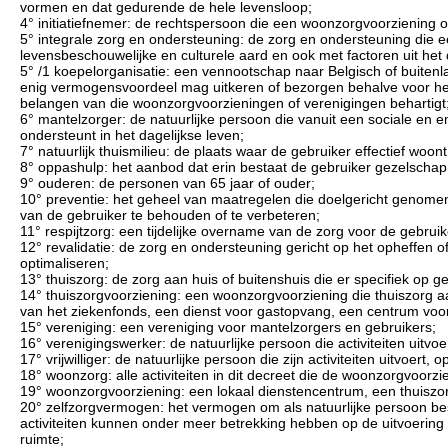
vormen en dat gedurende de hele levensloop;
4° initiatiefnemer: de rechtspersoon die een woonzorgvoorziening of
5° integrale zorg en ondersteuning: de zorg en ondersteuning die
levensbeschouwelijke en culturele aard en ook met factoren uit het 
5° /1 koepelorganisatie: een vennootschap naar Belgisch of buitenla
enig vermogensvoordeel mag uitkeren of bezorgen behalve voor het
belangen van die woonzorgvoorzieningen of verenigingen behartigt
6° mantelzorger: de natuurlijke persoon die vanuit een sociale e
ondersteunt in het dagelijkse leven;
7° natuurlijk thuismilieu: de plaats waar de gebruiker effectief woo
8° oppashulp: het aanbod dat erin bestaat de gebruiker gezelschap
9° ouderen: de personen van 65 jaar of ouder;
10° preventie: het geheel van maatregelen die doelgericht genomen
van de gebruiker te behouden of te verbeteren;
11° respijtzorg: een tijdelijke overname van de zorg voor de gebruik
12° revalidatie: de zorg en ondersteuning gericht op het opheffen 
optimaliseren;
13° thuiszorg: de zorg aan huis of buitenshuis die er specifiek op ge
14° thuiszorgvoorziening: een woonzorgvoorziening die thuiszorg aa
van het ziekenfonds, een dienst voor gastopvang, een centrum voor d
15° vereniging: een vereniging voor mantelzorgers en gebruikers;
16° verenigingswerker: de natuurlijke persoon die activiteiten uitvo
17° vrijwilliger: de natuurlijke persoon die zijn activiteiten uitvoert
18° woonzorg: alle activiteiten in dit decreet die de woonzorgvoor
19° woonzorgvoorziening: een lokaal dienstencentrum, een thuiszo
20° zelfzorgvermogen: het vermogen om als natuurlijke persoon besli
activiteiten kunnen onder meer betrekking hebben op de uitvoering va
ruimte;