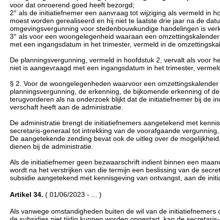
voor dat onroerend goed heeft bezorgd;
2° als de initiatiefnemer een aanvraag tot wijziging als vermeld in h
moest worden gerealiseerd en hij niet te laatste drie jaar na de dat
omgevingsvergunning voor stedenbouwkundige handelingen is verkreg
3° als voor een woongelegenheid waaraan een omzettingskalender 
met een ingangsdatum in het trimester, vermeld in de omzettingska
De planningsvergunning, vermeld in hoofdstuk 2, vervalt als voor
niet is aangevraagd met een ingangsdatum in het trimester, vermel
§ 2. Voor de woongelegenheden waarvoor een omzettingskalender i
planningsvergunning, de erkenning, de bijkomende erkenning of de s
terugvorderen als na onderzoek blijkt dat de initiatiefnemer bij de 
verschaft heeft aan de administratie.
De administratie brengt de initiatiefnemers aangetekend met kenn
secretaris-generaal tot intrekking van de voorafgaande vergunning
De aangetekende zending bevat ook de uitleg over de mogelijkheid
dienen bij de administratie.
Als de initiatiefnemer geen bezwaarschrift indient binnen een maa
wordt na het verstrijken van die termijn een beslissing van de secr
subsidie aangetekend met kennisgeving van ontvangst, aan de initi
Artikel 34.
( 01/06/2023 - ... )
Als vanwege omstandigheden buiten de wil van de initiatiefnemers 
de subsidies niet tijdig kunnen worden opgestart, kan de secretaris