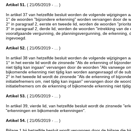
Artikel 51.
( 21/05/2019 - ... )
In artikel 37 van hetzelfde besluit worden de volgende wijzigingen 
1° de woorden "bijzondere erkenning" worden vervangen door de 
2° in paragraaf 2, eerste en tweede lid, worden de woorden "priorit
3° in paragraaf 2, derde lid, worden de woorden "intrekking van d
voorafgaande vergunning, de planningsvergunning, de erkenning, d
ingevoegd.
Artikel 52.
( 21/05/2019 - ... )
In artikel 38 van hetzelfde besluit worden de volgende wijzigingen 
1° in het eerste lid wordt de zinsnede "Als de erkenning of bijzon
niet tijdig kan ingaan" vervangen door de woorden "Als vanwege om
bijkomende erkenning niet tijdig kan worden aangevraagd of de subsi
2° in het tweede lid wordt de zinsnede "Als de erkenning of bijzon
initiatiefnemers om, niet tijdig kan ingaan" vervangen door de woo
initiatiefnemers om de erkenning of bijkomende erkenning niet tijdi
Artikel 53.
( 21/05/2019 - ... )
In artikel 39, vierde lid, van hetzelfde besluit wordt de zinsnede
"erkenningen en bijkomende erkenningen".
Artikel 54.
( 21/05/2019 - ... )
Bijlage 1 bij hetzelfde besluit wordt vervangen door de bijlage die bij