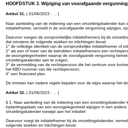
HOOFDSTUK 3. Wijziging van voorafgaande vergunningen (.
Artikel 31.
( 01/06/2023 - ... )
Naar aanleiding van de indiening van een omzettingskalender kan de
initiatiefnemer, vermeld in de voorafgaande vergunning wijzigen, op 
Daarvoor voegen de oorspronkelijke initiatiefnemers bij de omzettings
dat minstens de volgende stukken en inlichtingen bevat:
1° de volledige identiteit van de oorspronkelijke initiatiefnemer of in
2° als een of meer van de betrokken initiatiefnemers een rechtsper
de woongelegenheden waarop de voorafgaande vergunning betrekkin
omzettingskalender aan te vragen;
3° de vermelding van de rechtspersoon die het centrum voor kortver
het KBO-nummer van die rechtspersoon;
4° een financieel plan.
De minister kan nadere regels bepalen voor de wijze waarop het doss
Artikel 32.
( 01/06/2023 - ... )
§ 1. Naar aanleiding van de indiening van een omzettingskalender k
inplantingsplaats van een woongelegenheid wijzigen in een andere 
omzettingskalender toewijst aan het initiatief.
Daarvoor voegt de initiatiefnemer bij de omzettingskalender, vermeld
volgende stukken en inlichtingen bevat: