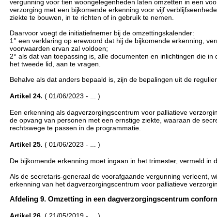
vergunning voor tien woongelegenheden laten omzetten in een voo
verzorging met een bijkomende erkenning voor vijf verblijfseenhe
ziekte te bouwen, in te richten of in gebruik te nemen.
Daarvoor voegt de initiatiefnemer bij de omzettingskalender:
1° een verklaring op erewoord dat hij de bijkomende erkenning, verm
voorwaarden ervan zal voldoen;
2° als dat van toepassing is, alle documenten en inlichtingen die i
het tweede lid, aan te vragen.
Behalve als dat anders bepaald is, zijn de bepalingen uit de regul
Artikel 24.
( 01/06/2023 - ... )
Een erkenning als dagverzorgingscentrum voor palliatieve verzorg
de opvang van personen met een ernstige ziekte, waaraan de secr
rechtswege te passen in de programmatie.
Artikel 25.
( 01/06/2023 - ... )
De bijkomende erkenning moet ingaan in het trimester, vermeld in d
Als de secretaris-generaal de voorafgaande vergunning verleent, wij
erkenning van het dagverzorgingscentrum voor palliatieve verzorgi
Afdeling 9. Omzetting in een dagverzorgingscentrum conform art
Artikel 26.
( 21/05/2019 - ... )