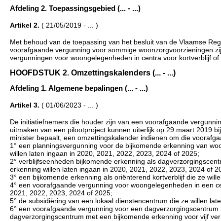
Afdeling 2. Toepassingsgebied (... - ...)
Artikel 2.
( 21/05/2019 - ... )
Met behoud van de toepassing van het besluit van de Vlaamse Regeri
voorafgaande vergunning voor sommige woonzorgvoorzieningen zijn
vergunningen voor woongelegenheden in centra voor kortverblijf of
HOOFDSTUK 2. Omzettingskalenders (... - ...)
Afdeling 1. Algemene bepalingen (... - ...)
Artikel 3.
( 01/06/2023 - ... )
De initiatiefnemers die houder zijn van een voorafgaande vergunni
uitmaken van een pilootproject kunnen uiterlijk op 29 maart 2019 bi
minister bepaalt, een omzettingskalender indienen om die voorafgaa
1° een planningsvergunning voor de bijkomende erkenning van w
willen laten ingaan in 2020, 2021, 2022, 2023, 2024 of 2025;
2° verblijfseenheden bijkomende erkenning als dagverzorgingscen
erkenning willen laten ingaan in 2020, 2021, 2022, 2023, 2024 of 2
3° een bijkomende erkenning als oriënterend kortverblijf die ze wil
4° een voorafgaande vergunning voor woongelegenheden in een centr
2021, 2022, 2023, 2024 of 2025;
5° de subsidiëring van een lokaal dienstencentrum die ze willen la
6° een voorafgaande vergunning voor een dagverzorgingscentrum nie
dagverzorgingscentrum met een bijkomende erkenning voor vijf ver