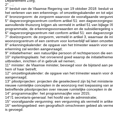
Departement Zorg;
2° ...;
3° besluit van de Vlaamse Regering van 19 oktober 2018: besluit v
het verlenen van een erkennings- of omzettingskalender en tot wij
4° bronzorgvorm: de zorgvorm waarvoor de voorafgaande vergunning,
5° dagverzorgingscentrum conform artikel 51: een dagverzorgingsce
aanvullende thuiszorg krijgen als vermeld in artikel 51 van bijlage 
programmatie, de erkenningsvoorwaarden en de subsidieregeling v
6° dagverzorgingscentrum niet conform artikel 51: een dagverzorgi
7° doelzorgvorm: de zorgvorm, vermeld in artikel 3, waarnaar de 
woonzorgcentrum of een centrum voor kortverblijf wil laten omzette
8° erkenningskalender: de opgave van het trimester waarin voor w
erkenning zal worden aangevraagd;
9° initiatiefnemer: een natuurlijke persoon of rechtspersoon die ee
10° inplantingsplaats: het onroerend goed waarop de initiatiefnem
uitbreiden, inrichten of in gebruik wil nemen;
11° minister: de Vlaamse minister, bevoegd voor de bijstand aan p
hem of haar betreft;
12° omzettingskalender: de opgave van het trimester waarin voor 
aangevraagd;
13° pilootprojecten: projecten die geselecteerd zijn bij het minister
nieuwe ruimtelijke concepten in de woonzorg met toepassing van a
betreffende pilootprojecten over nieuwe ruimtelijke concepten in d
14° programmacijfer: het programmacijfer voor 2015;
14°/1 secretaris-generaal: het hoofd van de administratie;
15° voorafgaande vergunning: een vergunning als vermeld in artik
16° werkingsgebied: een geografisch omschreven gebied als vermeld
is gevoegd.