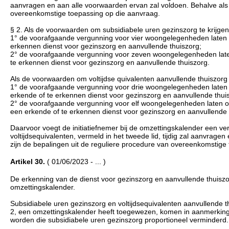
aanvragen en aan alle voorwaarden ervan zal voldoen. Behalve als d
overeenkomstige toepassing op die aanvraag.
§ 2. Als de voorwaarden om subsidiabele uren gezinszorg te krijgen v
1° de voorafgaande vergunning voor vier woongelegenheden laten o
erkennen dienst voor gezinszorg en aanvullende thuiszorg;
2° de voorafgaande vergunning voor zeven woongelegenheden laten
te erkennen dienst voor gezinszorg en aanvullende thuiszorg.
Als de voorwaarden om voltijdse quivalenten aanvullende thuiszorg te
1° de voorafgaande vergunning voor drie woongelegenheden laten om
erkende of te erkennen dienst voor gezinszorg en aanvullende thui
2° de voorafgaande vergunning voor elf woongelegenheden laten omz
een erkende of te erkennen dienst voor gezinszorg en aanvullende 
Daarvoor voegt de initiatiefnemer bij de omzettingskalender een verk
voltijdsequivalenten, vermeld in het tweede lid, tijdig zal aanvrage
zijn de bepalingen uit de reguliere procedure van overeenkomstige
Artikel 30.
( 01/06/2023 - ... )
De erkenning van de dienst voor gezinszorg en aanvullende thuiszo
omzettingskalender.
Subsidiabele uren gezinszorg en voltijdsequivalenten aanvullende t
2, een omzettingskalender heeft toegewezen, komen in aanmerking vo
worden die subsidiabele uren gezinszorg proportioneel verminderd.