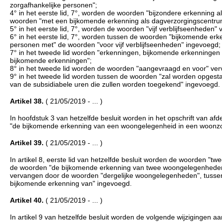
zorgafhankelijke personen";
4° in het eerste lid, 7°, worden de woorden "bijzondere erkenning 
woorden "met een bijkomende erkenning als dagverzorgingscentru
5° in het eerste lid, 7°, worden de woorden "vijf verblijfseenheden
6° in het eerste lid, 7°, worden tussen de woorden "bijkomende e
personen met" de woorden "voor vijf verblijfseenheden" ingevoegd;
7° in het tweede lid worden "erkenningen, bijkomende erkenningen
bijkomende erkenningen";
8° in het tweede lid worden de woorden "aangevraagd en voor" ve
9° in het tweede lid worden tussen de woorden "zal worden opgesta
van de subsidiabele uren die zullen worden toegekend" ingevoegd.
Artikel 38.
( 21/05/2019 - ... )
In hoofdstuk 3 van hetzelfde besluit worden in het opschrift van a
"de bijkomende erkenning van een woongelegenheid in een woonz
Artikel 39.
( 21/05/2019 - ... )
In artikel 8, eerste lid van hetzelfde besluit worden de woorden "t
de woorden "de bijkomende erkenning van twee woongelegenheden
vervangen door de woorden "dergelijke woongelegenheden", tussen
bijkomende erkenning van" ingevoegd.
Artikel 40.
( 21/05/2019 - ... )
In artikel 9 van hetzelfde besluit worden de volgende wijzigingen a