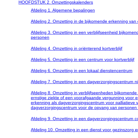
HOOFDSTUK 2. Omzettingskalenders
Afdeling 1. Algemene bepalingen
Afdeling 2. Omzetting in de bijkomende erkenning va
Afdeling 3. Omzetting in een verblijfseenheid bijkome
personen
Afdeling 4. Omzetting in oriënterend kortverblijf
Afdeling 5. Omzetting in een centrum voor kortverblijf
Afdeling 6. Omzetting in een lokaal dienstencentrum
Afdeling 7. Omzetting in een dagverzorgingscentrum ni
Afdeling 8. Omzetting in verblijfseenheden bijkomen
ernstige ziekte of een voorafgaande vergunning voor e
erkenning als dagverzorgingscentrum voor palliatieve 
dagverzorgingscentrum voor de opvang van personen m
Afdeling 9. Omzetting in een dagverzorgingscentrum co
Afdeling 10. Omzetting in een dienst voor gezinszorg 