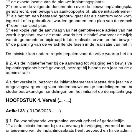
1° de exacte locatie van de nieuwe inplantingsplaats;
2° een van de volgende documenten over de nieuwe inplantingsplaa
genotsrecht, een bewijs van aankoopoptie of, als de initiatiefnemer 
3° als het om een bestaand gebouw gaat dat als centrum voor kortv
ingericht of in gebruik zal worden genomen: een plan van de versc
4° een financieel plan;
5° een kopie van de aanvraag van het gemotiveerde advies van het
wordt ingeplant, over de mate waarin het initiatief waarvoor de wijz
van de gemeente en bijdraagt tot de realisatie ervan, en het bewij
6° de planning van de verschillende fasen in de realisatie van het init
De minister kan nadere regels bepalen voor de wijze waarop het doss
§ 2. Als de initiatiefnemer bij de aanvraag tot wijziging een bewijs 
inplantingsplaats heeft gevoegd, bezorgt hij binnen een jaar na d
administratie.
Als dat vereist is, bezorgt de initiatiefnemer ten laatste drie jaar
omgevingsvergunning voor stedenbouwkundige handelingen met betre
stedenbouwkundige handelingen om het initiatief op de inplantingsp
HOOFDSTUK 4. Verval (... - ...)
Artikel 33.
( 01/06/2023 - ... )
§ 1. De voorafgaande vergunning vervalt geheel of gedeeltelijk:
1° als de initiatiefnemer bij de aanvraag tot wijziging, vermeld in h
onteigening van de inplantingsplaats heeft gevoegd en hij de admin