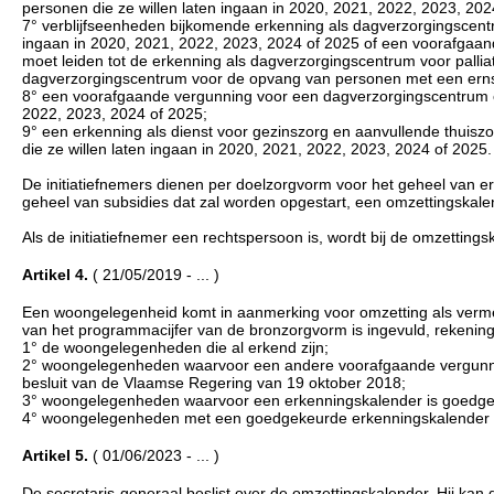
personen die ze willen laten ingaan in 2020, 2021, 2022, 2023, 202
7° verblijfseenheden bijkomende erkenning als dagverzorgingscentr
ingaan in 2020, 2021, 2022, 2023, 2024 of 2025 of een voorafgaan
moet leiden tot de erkenning als dagverzorgingscentrum voor pallia
dagverzorgingscentrum voor de opvang van personen met een ernstig
8° een voorafgaande vergunning voor een dagverzorgingscentrum co
2022, 2023, 2024 of 2025;
9° een erkenning als dienst voor gezinszorg en aanvullende thuiszor
die ze willen laten ingaan in 2020, 2021, 2022, 2023, 2024 of 2025.
De initiatiefnemers dienen per doelzorgvorm voor het geheel van 
geheel van subsidies dat zal worden opgestart, een omzettingskalend
Als de initiatiefnemer een rechtspersoon is, wordt bij de omzettin
Artikel 4.
( 21/05/2019 - ... )
Een woongelegenheid komt in aanmerking voor omzetting als vermel
van het programmacijfer van de bronzorgvorm is ingevuld, rekeni
1° de woongelegenheden die al erkend zijn;
2° woongelegenheden waarvoor een andere voorafgaande vergunning
besluit van de Vlaamse Regering van 19 oktober 2018;
3° woongelegenheden waarvoor een erkenningskalender is goedge
4° woongelegenheden met een goedgekeurde erkenningskalender waa
Artikel 5.
( 01/06/2023 - ... )
De secretaris-generaal beslist over de omzettingskalender. Hij kan 