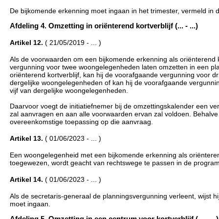
De bijkomende erkenning moet ingaan in het trimester, vermeld in d
Afdeling 4. Omzetting in oriënterend kortverblijf (... - ...)
Artikel 12.
( 21/05/2019 - ... )
Als de voorwaarden om een bijkomende erkenning als oriënterend kort
vergunning voor twee woongelegenheden laten omzetten in een pl
oriënterend kortverblijf, kan hij de voorafgaande vergunning voor
dergelijke woongelegenheden of kan hij de voorafgaande vergunni
vijf van dergelijke woongelegenheden.
Daarvoor voegt de initiatiefnemer bij de omzettingskalender een verk
zal aanvragen en aan alle voorwaarden ervan zal voldoen. Behalve a
overeenkomstige toepassing op die aanvraag.
Artikel 13.
( 01/06/2023 - ... )
Een woongelegenheid met een bijkomende erkenning als oriënterend
toegewezen, wordt geacht van rechtswege te passen in de progra
Artikel 14.
( 01/06/2023 - ... )
Als de secretaris-generaal de planningsvergunning verleent, wijst h
moet ingaan.
Afdeling 5. Omzetting in een centrum voor kortverblijf (... - ...)