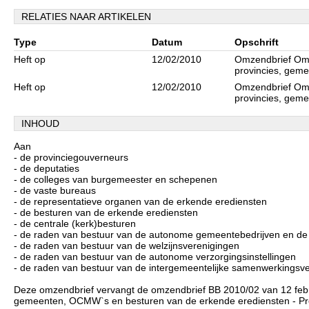
RELATIES NAAR ARTIKELEN
Type
Datum
Opschrift
Heft op
12/02/2010
Omzendbrief Omz
provincies, geme
Heft op
12/02/2010
Omzendbrief Omz
provincies, geme
INHOUD
Aan
- de provinciegouverneurs
- de deputaties
- de colleges van burgemeester en schepenen
- de vaste bureaus
- de representatieve organen van de erkende erediensten
- de besturen van de erkende erediensten
- de centrale (kerk)besturen
- de raden van bestuur van de autonome gemeentebedrijven en de
- de raden van bestuur van de welzijnsverenigingen
- de raden van bestuur van de autonome verzorgingsinstellingen
- de raden van bestuur van de intergemeentelijke samenwerkingsv
Deze omzendbrief vervangt de omzendbrief BB 2010/02 van 12 febr
gemeenten, OCMW`s en besturen van de erkende erediensten - Pr