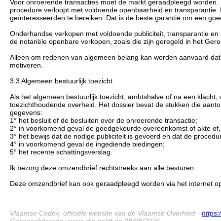
Voor onroerende transacties moet de markt geraadpleegd worden. 
procedure verloopt met voldoende openbaarheid en transparantie. 
geïnteresseerden te bereiken. Dat is de beste garantie om een goede
Onderhandse verkopen met voldoende publiciteit, transparantie en 
de notariële openbare verkopen, zoals die zijn geregeld in het Gere
Alleen om redenen van algemeen belang kan worden aanvaard dat d
motiveren.
3.3 Algemeen bestuurlijk toezicht
Als het algemeen bestuurlijk toezicht, ambtshalve of na een klacht
toezichthoudende overheid. Het dossier bevat de stukken die aant
gegevens:
1° het besluit of de besluiten over de onroerende transactie;
2° in voorkomend geval de goedgekeurde overeenkomst of akte of,
3° het bewijs dat de nodige publiciteit is gevoerd en dat de procedu
4° in voorkomend geval de ingediende biedingen;
5° het recente schattingsverslag.
Ik bezorg deze omzendbrief rechtstreeks aan alle besturen.
Deze omzendbrief kan ook geraadpleegd worden via het internet op
Vlaamse Codex, officiële website van de Vlaamse Overheid -
https
Geconsolideerde versie die geldt op 08/08/2026