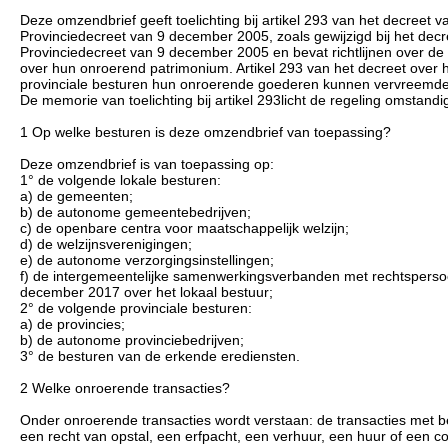
Deze omzendbrief geeft toelichting bij artikel 293 van het decreet 
Provinciedecreet van 9 december 2005, zoals gewijzigd bij het decr
Provinciedecreet van 9 december 2005 en bevat richtlijnen over de
over hun onroerend patrimonium. Artikel 293 van het decreet over h
provinciale besturen hun onroerende goederen kunnen vervreemden e
De memorie van toelichting bij artikel 293licht de regeling omstandig
1 Op welke besturen is deze omzendbrief van toepassing?
Deze omzendbrief is van toepassing op:
1° de volgende lokale besturen:
a) de gemeenten;
b) de autonome gemeentebedrijven;
c) de openbare centra voor maatschappelijk welzijn;
d) de welzijnsverenigingen;
e) de autonome verzorgingsinstellingen;
f) de intergemeentelijke samenwerkingsverbanden met rechtspersoonl
december 2017 over het lokaal bestuur;
2° de volgende provinciale besturen:
a) de provincies;
b) de autonome provinciebedrijven;
3° de besturen van de erkende erediensten.
2 Welke onroerende transacties?
Onder onroerende transacties wordt verstaan: de transacties met b
een recht van opstal, een erfpacht, een verhuur, een huur of een c