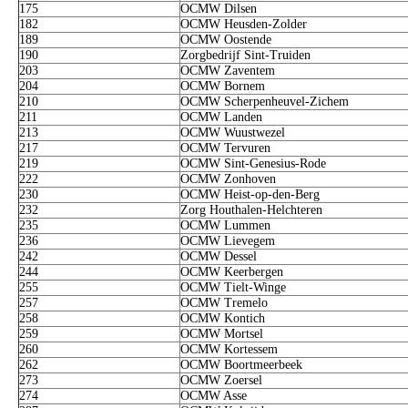
175
OCMW Dilsen
182
OCMW Heusden-Zolder
189
OCMW Oostende
190
Zorgbedrijf Sint-Truiden
203
OCMW Zaventem
204
OCMW Bornem
210
OCMW Scherpenheuvel-Zichem
211
OCMW Landen
213
OCMW Wuustwezel
217
OCMW Tervuren
219
OCMW Sint-Genesius-Rode
222
OCMW Zonhoven
230
OCMW Heist-op-den-Berg
232
Zorg Houthalen-Helchteren
235
OCMW Lummen
236
OCMW Lievegem
242
OCMW Dessel
244
OCMW Keerbergen
255
OCMW Tielt-Winge
257
OCMW Tremelo
258
OCMW Kontich
259
OCMW Mortsel
260
OCMW Kortessem
262
OCMW Boortmeerbeek
273
OCMW Zoersel
274
OCMW Asse