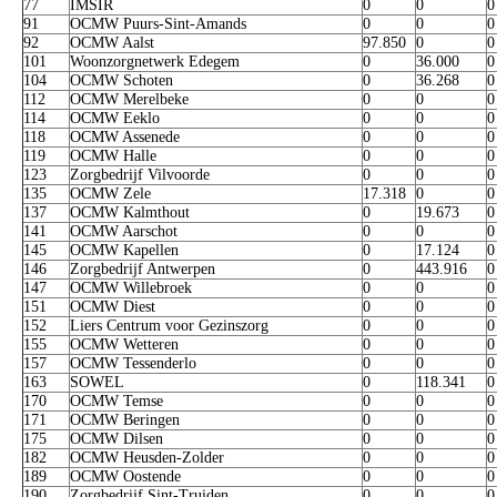
77
IMSIR
0
0
0
91
OCMW Puurs-Sint-Amands
0
0
0
92
OCMW Aalst
97.850
0
0
101
Woonzorgnetwerk Edegem
0
36.000
0
104
OCMW Schoten
0
36.268
0
112
OCMW Merelbeke
0
0
0
114
OCMW Eeklo
0
0
0
118
OCMW Assenede
0
0
0
119
OCMW Halle
0
0
0
123
Zorgbedrijf Vilvoorde
0
0
0
135
OCMW Zele
17.318
0
0
137
OCMW Kalmthout
0
19.673
0
141
OCMW Aarschot
0
0
0
145
OCMW Kapellen
0
17.124
0
146
Zorgbedrijf Antwerpen
0
443.916
0
147
OCMW Willebroek
0
0
0
151
OCMW Diest
0
0
0
152
Liers Centrum voor Gezinszorg
0
0
0
155
OCMW Wetteren
0
0
0
157
OCMW Tessenderlo
0
0
0
163
SOWEL
0
118.341
0
170
OCMW Temse
0
0
0
171
OCMW Beringen
0
0
0
175
OCMW Dilsen
0
0
0
182
OCMW Heusden-Zolder
0
0
0
189
OCMW Oostende
0
0
0
190
Zorgbedrijf Sint-Truiden
0
0
0