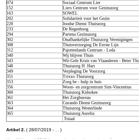
074
Sociaal Centrum Lier
152
Liers Centrum voor Gezinszorg
163
SOWEL
202
Solidariteit voor het Gezin
220
Joodse Dienst Thuiszorg
233
De Regenboog
294
Partena Gezinszorg
302
Onafhankelijke Thuiszorg Verenigingen
308
Thuisverzorging De Eerste Lijn
312
Pajottenlands Centrum - Leda
340
Wij blijven Thuis
343
Wit-Gele Kruis van Vlaanderen - Beter Thu
348
Thuiszorg H. Hart
349
Verpleging De Voorzorg
351
Trixxo Thuiszorg
353
Zorg.be - hulp in huis
356
Woon- en zorgcentrum Sint-Vincentius
360
Thuiszorg Kidsokee
361
Het Zorgbureau
363
Curando Dienst Gezinszorg
364
Thuiszorg Westerlinde
365
Thuiszorg Aurelia
Totaal
Artikel 2.
( 28/07/2019 - ... )