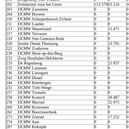
202
Solidariteit voor het Gezin
153.579
63.124
1
203
OCMW Zaventem
0
0
0
204
OCMW Bornem
0
0
0
210
OCMW Scherpenheuvel-Zichem
0
0
0
211
OCMW Landen
0
0
0
213
OCMW Wuustwezel
0
15.471
0
217
OCMW Tervuren
0
0
0
219
OCMW Sint-Genesius-Rode
0
0
0
220
Joodse Dienst Thuiszorg
0
23.791
0
222
OCMW Zonhoven
0
0
0
230
OCMW Heist-op-den-Berg
0
0
0
232
Zorg Houthalen-Helchteren
0
0
0
233
De Regenboog
0
21.837
0
235
OCMW Lummen
0
0
0
236
OCMW Lievegem
0
0
0
242
OCMW Dessel
0
0
0
244
OCMW Keerbergen
0
0
0
255
OCMW Tielt-Winge
0
0
0
257
OCMW Tremelo
0
0
0
258
OCMW Kontich
0
18.487
0
259
OCMW Mortsel
0
32.975
0
260
OCMW Kortessem
0
0
0
262
OCMW Boortmeerbeek
0
0
0
273
OCMW Zoersel
0
17.252
0
274
OCMW Asse
0
0
0
287
OCMW Koksijde
0
0
0