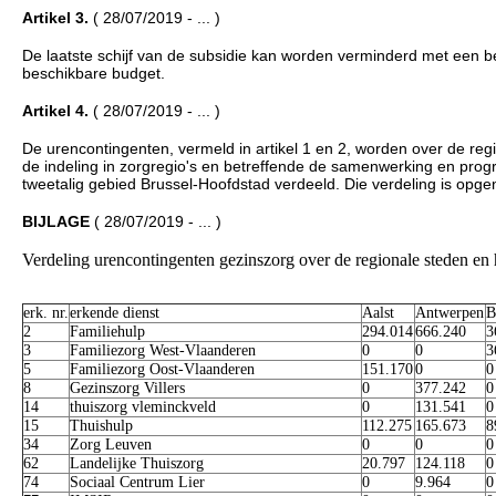
Artikel 3.
( 28/07/2019 - ... )
De laatste schijf van de subsidie kan worden verminderd met een be
beschikbare budget.
Artikel 4.
( 28/07/2019 - ... )
De urencontingenten, vermeld in artikel 1 en 2, worden over de regi
de indeling in zorgregio's en betreffende de samenwerking en pro
tweetalig gebied Brussel-Hoofdstad verdeeld. Die verdeling is opgeno
BIJLAGE
( 28/07/2019 - ... )
Verdeling urencontingenten gezinszorg over de regionale steden en h
erk. nr.
erkende dienst
Aalst
Antwerpen
B
2
Familiehulp
294.014
666.240
3
3
Familiezorg West-Vlaanderen
0
0
3
5
Familiezorg Oost-Vlaanderen
151.170
0
0
8
Gezinszorg Villers
0
377.242
0
14
thuiszorg vleminckveld
0
131.541
0
15
Thuishulp
112.275
165.673
8
34
Zorg Leuven
0
0
0
62
Landelijke Thuiszorg
20.797
124.118
0
74
Sociaal Centrum Lier
0
9.964
0