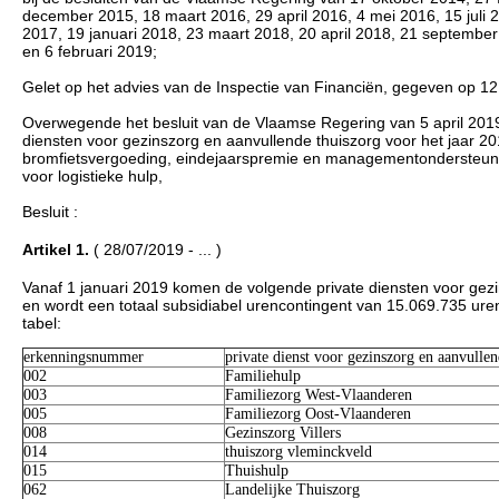
december 2015, 18 maart 2016, 29 april 2016, 4 mei 2016, 15 juli 
2017, 19 januari 2018, 23 maart 2018, 20 april 2018, 21 septembe
en 6 februari 2019;
Gelet op het advies van de Inspectie van Financiën, gegeven op 12 
Overwegende het besluit van de Vlaamse Regering van 5 april 2019 t
diensten voor gezinszorg en aanvullende thuiszorg voor het jaar 2
bromfietsvergoeding, eindejaarspremie en managementondersteunin
voor logistieke hulp,
Besluit :
Artikel 1.
( 28/07/2019 - ... )
Vanaf 1 januari 2019 komen de volgende private diensten voor gezi
en wordt een totaal subsidiabel urencontingent van 15.069.735 ure
tabel:
erkenningsnummer
private dienst voor gezinszorg en aanvullen
002
Familiehulp
003
Familiezorg West-Vlaanderen
005
Familiezorg Oost-Vlaanderen
008
Gezinszorg Villers
014
thuiszorg vleminckveld
015
Thuishulp
062
Landelijke Thuiszorg