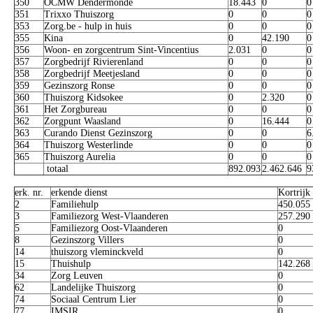
350
OCMW Dendermonde
18.443
0
0
351
Trixxo Thuiszorg
0
0
0
353
Zorg.be - hulp in huis
0
0
0
355
Kina
0
42.190
0
356
Woon- en zorgcentrum Sint-Vincentius
2.031
0
0
357
Zorgbedrijf Rivierenland
0
0
0
358
Zorgbedrijf Meetjesland
0
0
0
359
Gezinszorg Ronse
0
0
0
360
Thuiszorg Kidsokee
0
2.320
0
361
Het Zorgbureau
0
0
0
362
Zorgpunt Waasland
0
16.444
0
363
Curando Dienst Gezinszorg
0
0
6
364
Thuiszorg Westerlinde
0
0
0
365
Thuiszorg Aurelia
0
0
0
totaal
892.093
2.462.646
9
erk. nr.
erkende dienst
Kortrijk
2
Familiehulp
450.055
3
Familiezorg West-Vlaanderen
257.290
5
Familiezorg Oost-Vlaanderen
0
8
Gezinszorg Villers
0
14
thuiszorg vleminckveld
0
15
Thuishulp
142.268
34
Zorg Leuven
0
62
Landelijke Thuiszorg
0
74
Sociaal Centrum Lier
0
77
IMSIR
0