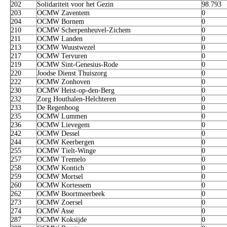
202
Solidariteit voor het Gezin
98.793
203
OCMW Zaventem
0
204
OCMW Bornem
0
210
OCMW Scherpenheuvel-Zichem
0
211
OCMW Landen
0
213
OCMW Wuustwezel
0
217
OCMW Tervuren
0
219
OCMW Sint-Genesius-Rode
0
220
Joodse Dienst Thuiszorg
0
222
OCMW Zonhoven
0
230
OCMW Heist-op-den-Berg
0
232
Zorg Houthalen-Helchteren
0
233
De Regenboog
0
235
OCMW Lummen
0
236
OCMW Lievegem
0
242
OCMW Dessel
0
244
OCMW Keerbergen
0
255
OCMW Tielt-Winge
0
257
OCMW Tremelo
0
258
OCMW Kontich
0
259
OCMW Mortsel
0
260
OCMW Kortessem
0
262
OCMW Boortmeerbeek
0
273
OCMW Zoersel
0
274
OCMW Asse
0
287
OCMW Koksijde
0