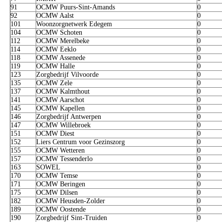
91
OCMW Puurs-Sint-Amands
0
92
OCMW Aalst
0
101
Woonzorgnetwerk Edegem
0
104
OCMW Schoten
0
112
OCMW Merelbeke
0
114
OCMW Eeklo
0
118
OCMW Assenede
0
119
OCMW Halle
0
123
Zorgbedrijf Vilvoorde
0
135
OCMW Zele
0
137
OCMW Kalmthout
0
141
OCMW Aarschot
0
145
OCMW Kapellen
0
146
Zorgbedrijf Antwerpen
0
147
OCMW Willebroek
0
151
OCMW Diest
0
152
Liers Centrum voor Gezinszorg
0
155
OCMW Wetteren
0
157
OCMW Tessenderlo
0
163
SOWEL
0
170
OCMW Temse
0
171
OCMW Beringen
0
175
OCMW Dilsen
0
182
OCMW Heusden-Zolder
0
189
OCMW Oostende
0
190
Zorgbedrijf Sint-Truiden
0