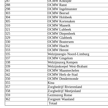
287
OCMW Koksijde
288
OCMW Ranst
298
OCMW Ingelmunster
303
OCMW Beersel
304
OCMW Holsbeek
305
OCMW Kortenaken
310
OCMW Maaseik
321
OCMW Lubbeek
325
OCMW Diepenbeek
329
OCMW Glabbeek
330
OCMW Boutersem
332
OCMW Haacht
333
OCMW Herent
335
Welzijnsregio Noord-Limburg
337
OCMW Gingelom
338
Welzijnszorg Kempen
339
Welzijnskoepel West-Brabant
341
OCMW Maasmechelen
342
OCMW Herk-de-Stad
350
OCMW Dendermonde
355
Kina
357
Zorgbedrijf Rivierenland
358
Zorgbedrijf Meetjesland
359
Gezinszorg Ronse
362
Zorgpunt Waasland
Totaal