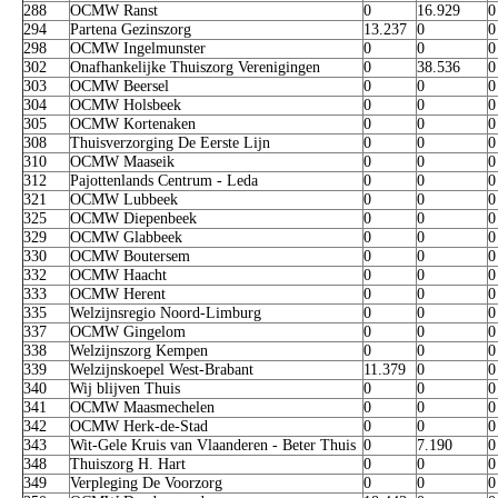
288
OCMW Ranst
0
16.929
0
294
Partena Gezinszorg
13.237
0
0
298
OCMW Ingelmunster
0
0
0
302
Onafhankelijke Thuiszorg Verenigingen
0
38.536
0
303
OCMW Beersel
0
0
0
304
OCMW Holsbeek
0
0
0
305
OCMW Kortenaken
0
0
0
308
Thuisverzorging De Eerste Lijn
0
0
0
310
OCMW Maaseik
0
0
0
312
Pajottenlands Centrum - Leda
0
0
0
321
OCMW Lubbeek
0
0
0
325
OCMW Diepenbeek
0
0
0
329
OCMW Glabbeek
0
0
0
330
OCMW Boutersem
0
0
0
332
OCMW Haacht
0
0
0
333
OCMW Herent
0
0
0
335
Welzijnsregio Noord-Limburg
0
0
0
337
OCMW Gingelom
0
0
0
338
Welzijnszorg Kempen
0
0
0
339
Welzijnskoepel West-Brabant
11.379
0
0
340
Wij blijven Thuis
0
0
0
341
OCMW Maasmechelen
0
0
0
342
OCMW Herk-de-Stad
0
0
0
343
Wit-Gele Kruis van Vlaanderen - Beter Thuis
0
7.190
0
348
Thuiszorg H. Hart
0
0
0
349
Verpleging De Voorzorg
0
0
0