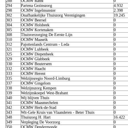
288
OCMW Ranst
0
294
Partena Gezinszorg
4.932
298
OCMW Ingelmunster
2.398
302
Onafhankelijke Thuiszorg Verenigingen
19.245
303
OCMW Beersel
0
304
OCMW Holsbeek
0
305
OCMW Kortenaken
0
308
Thuisverzorging De Eerste Lijn
0
310
OCMW Maaseik
0
312
Pajottenlands Centrum - Leda
0
321
OCMW Lubbeek
0
325
OCMW Diepenbeek
0
329
OCMW Glabbeek
0
330
OCMW Boutersem
0
332
OCMW Haacht
0
333
OCMW Herent
0
335
Welzijnsregio Noord-Limburg
0
337
OCMW Gingelom
0
338
Welzijnszorg Kempen
0
339
Welzijnskoepel West-Brabant
0
340
Wij blijven Thuis
0
341
OCMW Maasmechelen
0
342
OCMW Herk-de-Stad
0
343
Wit-Gele Kruis van Vlaanderen - Beter Thuis
0
348
Thuiszorg H. Hart
16.422
349
Verpleging De Voorzorg
0
350
OCMW Dendermonde
0