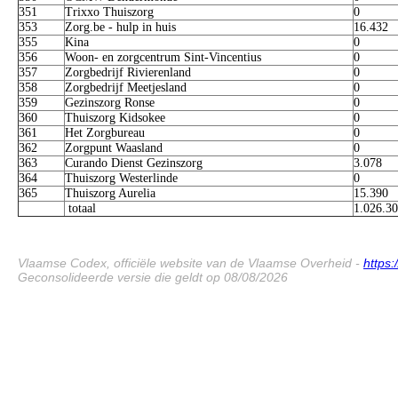
351
Trixxo Thuiszorg
0
353
Zorg.be - hulp in huis
16.432
355
Kina
0
356
Woon- en zorgcentrum Sint-Vincentius
0
357
Zorgbedrijf Rivierenland
0
358
Zorgbedrijf Meetjesland
0
359
Gezinszorg Ronse
0
360
Thuiszorg Kidsokee
0
361
Het Zorgbureau
0
362
Zorgpunt Waasland
0
363
Curando Dienst Gezinszorg
3.078
364
Thuiszorg Westerlinde
0
365
Thuiszorg Aurelia
15.390
totaal
1.026.3
Vlaamse Codex, officiële website van de Vlaamse Overheid -
https
Geconsolideerde versie die geldt op 08/08/2026