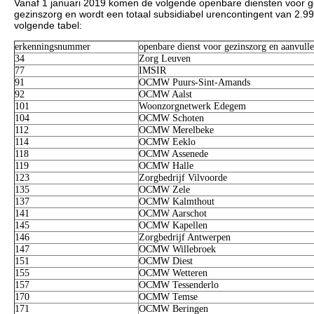
Vanaf 1 januari 2019 komen de volgende openbare diensten voor ge
gezinszorg en wordt een totaal subsidiabel urencontingent van 2.9
volgende tabel:
erkenningsnummer
openbare dienst voor gezinszorg en aanvull
34
Zorg Leuven
77
IMSIR
91
OCMW Puurs-Sint-Amands
92
OCMW Aalst
101
Woonzorgnetwerk Edegem
104
OCMW Schoten
112
OCMW Merelbeke
114
OCMW Eeklo
118
OCMW Assenede
119
OCMW Halle
123
Zorgbedrijf Vilvoorde
135
OCMW Zele
137
OCMW Kalmthout
141
OCMW Aarschot
145
OCMW Kapellen
146
Zorgbedrijf Antwerpen
147
OCMW Willebroek
151
OCMW Diest
155
OCMW Wetteren
157
OCMW Tessenderlo
170
OCMW Temse
171
OCMW Beringen