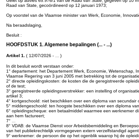
Gelet op advies 65.976/1 van de Raad van State, gegeven op 10 mei 
Raad van State, gecoördineerd op 12 januari 1973;
Op voorstel van de Vlaamse minister van Werk, Economie, Innovati
Na beraadslaging,
Besluit :
HOOFDSTUK 1. Algemene bepalingen (... - ...)
Artikel 1.
( 12/07/2026 - ... )
In dit besluit wordt verstaan onder:
1° departement: het Departement Werk, Economie, Wetenschap, Inno
Vlaamse Regering van 3 juni 2005 met betrekking tot de organisati
2° directe opleidingskosten: de kosten die de geregistreerde oplei
of de test;
3° geregistreerde opleidingsverstrekker: een instelling of organisa
artikel 3;
4° kortgeschoold: niet beschikken over een diploma van secundair 
5° middengeschoold: ten hoogste beschikken over een diploma van
6° opleidingscheque: een betaalmiddel waarmee een werknemer dire
aan hem factureert;
7° ...
8° VDAB: de Vlaamse Dienst voor Arbeidsbemiddeling en Beroepsoplei
van het publiekrechtelijk vormgegeven extern verzelfstandigd age
9° werknemer: de persoon die op het ogenblik waarop hij de oplei