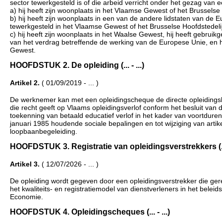
sector tewerkgesteld is of die arbeid verricht onder het gezag van 
a) hij heeft zijn woonplaats in het Vlaamse Gewest of het Brusselse
b) hij heeft zijn woonplaats in een van de andere lidstaten van d
tewerkgesteld in het Vlaamse Gewest of het Brusselse Hoofdstedel
c) hij heeft zijn woonplaats in het Waalse Gewest, hij heeft gebruik
van het verdrag betreffende de werking van de Europese Unie, en hi
Gewest.
HOOFDSTUK 2. De opleiding (... - ...)
Artikel 2.
( 01/09/2019 - ... )
De werknemer kan met een opleidingscheque de directe opleidingsk
die recht geeft op Vlaams opleidingsverlof conform het besluit van
toekenning van betaald educatief verlof in het kader van voortdur
januari 1985 houdende sociale bepalingen en tot wijziging van arti
loopbaanbegeleiding.
HOOFDSTUK 3. Registratie van opleidingsverstrekkers (... 
Artikel 3.
( 12/07/2026 - ... )
De opleiding wordt gegeven door een opleidingsverstrekker die gere
het kwaliteits- en registratiemodel van dienstverleners in het be
Economie.
HOOFDSTUK 4. Opleidingscheques (... - ...)