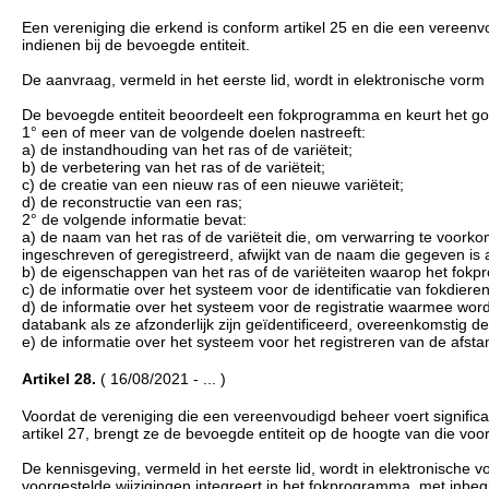
Een vereniging die erkend is conform artikel 25 en die een veree
indienen bij de bevoegde entiteit.
De aanvraag, vermeld in het eerste lid, wordt in elektronische vorm
De bevoegde entiteit beoordeelt een fokprogramma en keurt het go
1° een of meer van de volgende doelen nastreeft:
a) de instandhouding van het ras of de variëteit;
b) de verbetering van het ras of de variëteit;
c) de creatie van een nieuw ras of een nieuwe variëteit;
d) de reconstructie van een ras;
2° de volgende informatie bevat:
a) de naam van het ras of de variëteit die, om verwarring te voork
ingeschreven of geregistreerd, afwijkt van de naam die gegeven is 
b) de eigenschappen van het ras of de variëteiten waarop het fokp
c) de informatie over het systeem voor de identificatie van fokdieren
d) de informatie over het systeem voor de registratie waarmee word
databank als ze afzonderlijk zijn geïdentificeerd, overeenkomstig de 
e) de informatie over het systeem voor het registreren van de afst
Artikel 28.
( 16/08/2021 - ... )
Voordat de vereniging die een vereenvoudigd beheer voert signifi
artikel 27, brengt ze de bevoegde entiteit op de hoogte van die vo
De kennisgeving, vermeld in het eerste lid, wordt in elektronisch
voorgestelde wijzigingen integreert in het fokprogramma, met inb