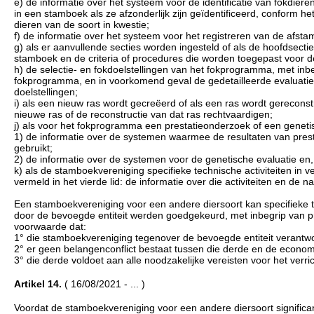
e) de informatie over het systeem voor de identificatie van fokdie
in een stamboek als ze afzonderlijk zijn geïdentificeerd, conform he
dieren van de soort in kwestie;
f) de informatie over het systeem voor het registreren van de afst
g) als er aanvullende secties worden ingesteld of als de hoofdsecti
stamboek en de criteria of procedures die worden toegepast voor de 
h) de selectie- en fokdoelstellingen van het fokprogramma, met in
fokprogramma, en in voorkomend geval de gedetailleerde evaluatiec
doelstellingen;
i) als een nieuw ras wordt gecreëerd of als een ras wordt gerecons
nieuwe ras of de reconstructie van dat ras rechtvaardigen;
j) als voor het fokprogramma een prestatieonderzoek of een genetisc
1) de informatie over de systemen waarmee de resultaten van pre
gebruikt;
2) de informatie over de systemen voor de genetische evaluatie en
k) als de stamboekvereniging specifieke technische activiteiten i
vermeld in het vierde lid: de informatie over die activiteiten en 
Een stamboekvereniging voor een andere diersoort kan specifieke t
door de bevoegde entiteit werden goedgekeurd, met inbegrip van p
voorwaarde dat:
1° die stamboekvereniging tegenover de bevoegde entiteit verantwoo
2° er geen belangenconflict bestaat tussen die derde en de econom
3° die derde voldoet aan alle noodzakelijke vereisten voor het verric
Artikel 14.
( 16/08/2021 - ... )
Voordat de stamboekvereniging voor een andere diersoort signific