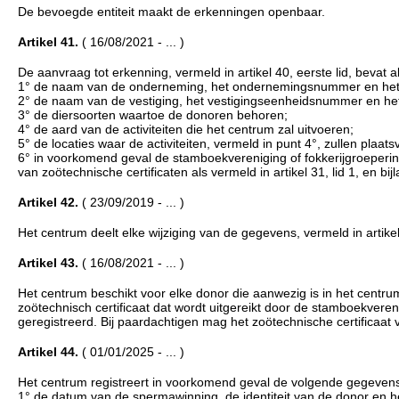
De bevoegde entiteit maakt de erkenningen openbaar.
Artikel 41.
( 16/08/2021 - ... )
De aanvraag tot erkenning, vermeld in artikel 40, eerste lid, bevat
1° de naam van de onderneming, het ondernemingsnummer en het a
2° de naam van de vestiging, het vestigingseenheidsnummer en het
3° de diersoorten waartoe de donoren behoren;
4° de aard van de activiteiten die het centrum zal uitvoeren;
5° de locaties waar de activiteiten, vermeld in punt 4°, zullen plaats
6° in voorkomend geval de stamboekvereniging of fokkerijgroeperi
van zoötechnische certificaten als vermeld in artikel 31, lid 1, en bi
Artikel 42.
( 23/09/2019 - ... )
Het centrum deelt elke wijziging van de gegevens, vermeld in artike
Artikel 43.
( 16/08/2021 - ... )
Het centrum beschikt voor elke donor die aanwezig is in het centr
zoötechnisch certificaat dat wordt uitgereikt door de stamboekveren
geregistreerd. Bij paardachtigen mag het zoötechnische certificaat
Artikel 44.
( 01/01/2025 - ... )
Het centrum registreert in voorkomend geval de volgende gegeven
1° de datum van de spermawinning, de identiteit van de donor en 