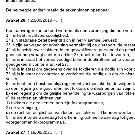
in dit hoofdstuk.
De bevoegde entiteit maakt de erkenningen openbaar.
Artikel 26.
( 23/09/2019 - ... )
Een aanvrager kan erkend worden als een vereniging die een vereen
1° hij heeft rechtspersoonlijkheid;
2° zijn statutaire zetel bevindt zich in het Vlaamse Gewest;
3° in zijn aanvraag tot erkenning vermeldt hij de diersoort, de ras
4° hij beschikt over voldoende en gekwalificeerd personeel en gesc
goedkeuring vraagt conform artikel 27, doeltreffend uit te voeren;
5° hij is in staat het vereenvoudigd beheer doeltreffend uit te voe
goedgekeurd conform artikel 27;
6° hij is in staat om gegevens over de fokdieren die nodig zijn voor
7° hij is in staat de controles te verrichten die nodig zijn om de a
vallen;
8° hij heeft een huishoudelijk reglement vastgesteld dat de volgen
a) een regeling om geschillen met fokkers die deelnemen aan zijn 
b) een regeling om de gelijke behandeling te waarborgen van fokk
c) de rechten en plichten van:
1) fokkers die deelnemen aan zijn fokprogramma's;
2) de vereniging;
d) de rechten en plichten van leden, als fokkers lid kunnen worden;
9° hij dient bij de aanvraag tot erkenning ook een aanvraag tot goed
voorgenomen fokprogramma's.
Artikel 27.
( 16/08/2021 - ... )