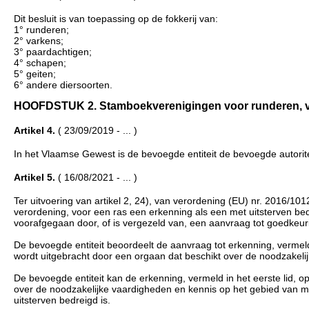
Dit besluit is van toepassing op de fokkerij van:
1° runderen;
2° varkens;
3° paardachtigen;
4° schapen;
5° geiten;
6° andere diersoorten.
HOOFDSTUK 2. Stamboekverenigingen voor runderen, varke
Artikel 4.
( 23/09/2019 - ... )
In het Vlaamse Gewest is de bevoegde entiteit de bevoegde autoritei
Artikel 5.
( 16/08/2021 - ... )
Ter uitvoering van artikel 2, 24), van verordening (EU) nr. 2016/1
verordening, voor een ras een erkenning als een met uitsterven bed
voorafgegaan door, of is vergezeld van, een aanvraag tot goedkeu
De bevoegde entiteit beoordeelt de aanvraag tot erkenning, vermeld 
wordt uitgebracht door een orgaan dat beschikt over de noodzakeli
De bevoegde entiteit kan de erkenning, vermeld in het eerste lid, 
over de noodzakelijke vaardigheden en kennis op het gebied van me
uitsterven bedreigd is.