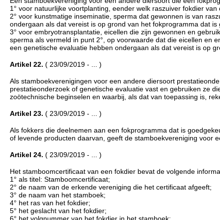
Een stamboekvereniging voor een andere diersoort die een fokprogr
1° voor natuurlijke voortplanting, eender welk raszuiver fokdier van 
2° voor kunstmatige inseminatie, sperma dat gewonnen is van raszu
ondergaan als dat vereist is op grond van het fokprogramma dat is
3° voor embryotransplantatie, eicellen die zijn gewonnen en gebruik
sperma als vermeld in punt 2°, op voorwaarde dat die eicellen en 
een genetische evaluatie hebben ondergaan als dat vereist is op g
Artikel 22.
( 23/09/2019 - ... )
Als stamboekverenigingen voor een andere diersoort prestatieonder
prestatieonderzoek of genetische evaluatie vast en gebruiken ze d
zoötechnische beginselen en waarbij, als dat van toepassing is, r
Artikel 23.
( 23/09/2019 - ... )
Als fokkers die deelnemen aan een fokprogramma dat is goedgekeu
of levende producten daarvan, geeft de stamboekvereniging voor een
Artikel 24.
( 23/09/2019 - ... )
Het stamboomcertificaat van een fokdier bevat de volgende informa
1° als titel: Stamboomcertificaat;
2° de naam van de erkende vereniging die het certificaat afgeeft;
3° de naam van het stamboek;
4° het ras van het fokdier;
5° het geslacht van het fokdier;
6° het volgnummer van het fokdier in het stamboek;