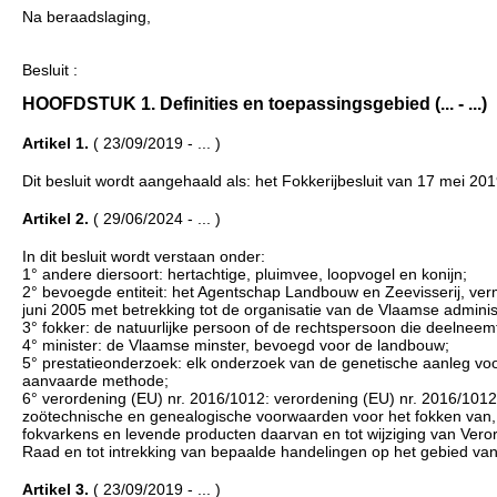
Na beraadslaging,
Besluit :
HOOFDSTUK 1. Definities en toepassingsgebied (... - ...)
Artikel 1.
( 23/09/2019 - ... )
Dit besluit wordt aangehaald als: het Fokkerijbesluit van 17 mei 201
Artikel 2.
( 29/06/2024 - ... )
In dit besluit wordt verstaan onder:
1° andere diersoort: hertachtige, pluimvee, loopvogel en konijn;
2° bevoegde entiteit: het Agentschap Landbouw en Zeevisserij, verme
juni 2005 met betrekking tot de organisatie van de Vlaamse administ
3° fokker: de natuurlijke persoon of de rechtspersoon die deelne
4° minister: de Vlaamse minster, bevoegd voor de landbouw;
5° prestatieonderzoek: elk onderzoek van de genetische aanleg vo
aanvaarde methode;
6° verordening (EU) nr. 2016/1012: verordening (EU) nr. 2016/101
zoötechnische en genealogische voorwaarden voor het fokken van, 
fokvarkens en levende producten daarvan en tot wijziging van Ver
Raad en tot intrekking van bepaalde handelingen op het gebied van 
Artikel 3.
( 23/09/2019 - ... )