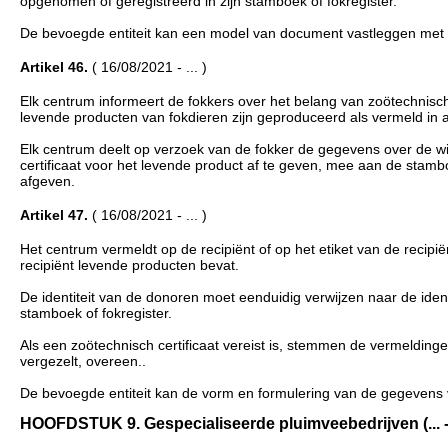
opgenomen of geregistreerd in zijn stamboek of fokregister.
De bevoegde entiteit kan een model van document vastleggen met bet
Artikel 46.
( 16/08/2021 - ... )
Elk centrum informeert de fokkers over het belang van zoötechnisch
levende producten van fokdieren zijn geproduceerd als vermeld in ar
Elk centrum deelt op verzoek van de fokker de gegevens over de wi
certificaat voor het levende product af te geven, mee aan de stambo
afgeven.
Artikel 47.
( 16/08/2021 - ... )
Het centrum vermeldt op de recipiënt of op het etiket van de recipi
recipiënt levende producten bevat.
De identiteit van de donoren moet eenduidig verwijzen naar de ide
stamboek of fokregister.
Als een zoötechnisch certificaat vereist is, stemmen de vermeldinge
vergezelt, overeen..
De bevoegde entiteit kan de vorm en formulering van de gegevens v
HOOFDSTUK 9. Gespecialiseerde pluimveebedrijven (... - .