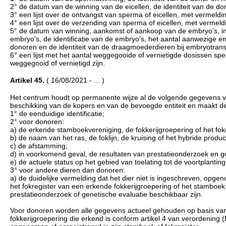
2° de datum van de winning van de eicellen, de identiteit van de don
3° een lijst over de ontvangst van sperma of eicellen, met vermel
4° een lijst over de verzending van sperma of eicellen, met verme
5° de datum van winning, aankomst of aankoop van de embryo's, i
embryo's, de identificatie van de embryo's, het aantal aanwezige 
donoren en de identiteit van de draagmoederdieren bij embryotrans
6° een lijst met het aantal weggegooide of vernietigde dosissen s
weggegooid of vernietigd zijn.
Artikel 45.
( 16/08/2021 - ... )
Het centrum houdt op permanente wijze al de volgende gegevens va
beschikking van de kopers en van de bevoegde entiteit en maakt 
1° de eenduidige identificatie;
2° voor donoren:
a) de erkende stamboekvereniging, de fokkerijgroepering of het fo
b) de naam van het ras, de foklijn, de kruising of het hybride produc
c) de afstamming;
d) in voorkomend geval, de resultaten van prestatieonderzoek en ge
e) de actuele status op het gebied van toelating tot de voortplanting
3° voor andere dieren dan donoren:
a) de duidelijke vermelding dat het dier niet is ingeschreven, op
het fokregister van een erkende fokkerijgroepering of het stamboek
prestatieonderzoek of genetische evaluatie beschikbaar zijn.
Voor donoren worden alle gegevens actueel gehouden op basis van
fokkerijgroepering die erkend is conform artikel 4 van verordening