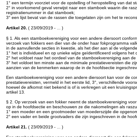
1° een termijn voorziet voor de opstelling of heropstelling van dat s
2° in voorkomend geval verwijst naar een stamboek waarin die rasz
registratienummer in dat stamboek;
3° een lijst bevat van de rassen die toegelaten zijn om het te recon
Artikel 20.
( 23/09/2019 - ... )
§ 1. Als een stamboekvereniging voor een andere diersoort conform 
verzoek van fokkers een dier van de onder haar fokprogramma valle
in de aanvullende secties in kwestie, als het dier aan al de volgen
1° het is individueel en op unieke wijze geïdentificeerd volgens he
2° het voldoet naar het oordeel van de stamboekvereniging aan de ei
3° het voldoet ten minste aan de minimale prestatievereisten die z
aanzien van de kenmerken waarop de in de hoofdsectie ingeschrev
Een stamboekvereniging voor een andere diersoort kan voor de confo
prestatievereisten, vermeld in het eerste lid, 3°, verschillende voors
hoewel de afkomst niet bekend is of is verkregen uit een kruisin
artikel 13.
§ 2. Op verzoek van een fokker neemt de stamboekvereniging voor 
op in de hoofdsectie en beschouwen ze die nakomelingen als raszu
1° een moeder en een grootmoeder van moederszijde die opgenomen
2° een vader en beide grootvaders die zijn ingeschreven in de hoo
Artikel 21.
( 23/09/2019 - ... )