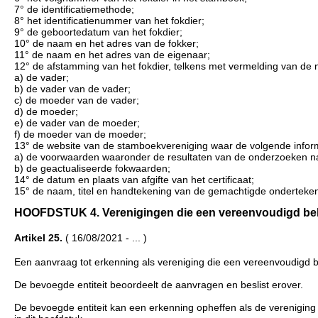
7° de identificatiemethode;
8° het identificatienummer van het fokdier;
9° de geboortedatum van het fokdier;
10° de naam en het adres van de fokker;
11° de naam en het adres van de eigenaar;
12° de afstamming van het fokdier, telkens met vermelding van d
a) de vader;
b) de vader van de vader;
c) de moeder van de vader;
d) de moeder;
e) de vader van de moeder;
f) de moeder van de moeder;
13° de website van de stamboekvereniging waar de volgende inform
a) de voorwaarden waaronder de resultaten van de onderzoeken naa
b) de geactualiseerde fokwaarden;
14° de datum en plaats van afgifte van het certificaat;
15° de naam, titel en handtekening van de gemachtigde onderteke
HOOFDSTUK 4. Verenigingen die een vereenvoudigd beheer 
Artikel 25.
( 16/08/2021 - ... )
Een aanvraag tot erkenning als vereniging die een vereenvoudigd be
De bevoegde entiteit beoordeelt de aanvragen en beslist erover.
De bevoegde entiteit kan een erkenning opheffen als de vereniging