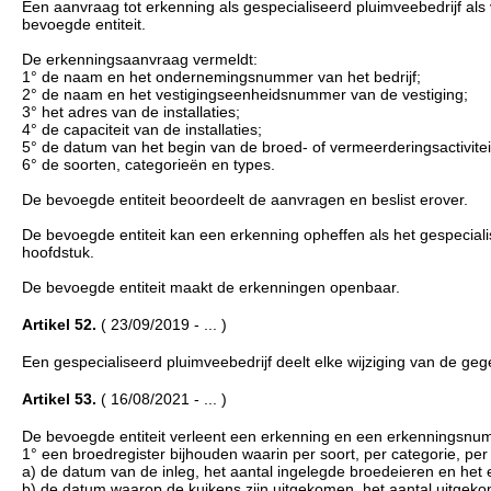
Een aanvraag tot erkenning als gespecialiseerd pluimveebedrijf als v
bevoegde entiteit.
De erkenningsaanvraag vermeldt:
1° de naam en het ondernemingsnummer van het bedrijf;
2° de naam en het vestigingseenheidsnummer van de vestiging;
3° het adres van de installaties;
4° de capaciteit van de installaties;
5° de datum van het begin van de broed- of vermeerderingsactivitei
6° de soorten, categorieën en types.
De bevoegde entiteit beoordeelt de aanvragen en beslist erover.
De bevoegde entiteit kan een erkenning opheffen als het gespeciali
hoofdstuk.
De bevoegde entiteit maakt de erkenningen openbaar.
Artikel 52.
( 23/09/2019 - ... )
Een gespecialiseerd pluimveebedrijf deelt elke wijziging van de geg
Artikel 53.
( 16/08/2021 - ... )
De bevoegde entiteit verleent een erkenning en een erkenningsnum
1° een broedregister bijhouden waarin per soort, per categorie, p
a) de datum van de inleg, het aantal ingelegde broedeieren en het
b) de datum waarop de kuikens zijn uitgekomen, het aantal uitgek