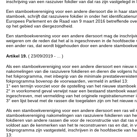
inschrijving van een raszuiver fokdier van dat ras zijn vastgelegd 
Een stamboekvereniging voor een andere diersoort die in haar stamb
stamboek, schrijft dat raszuivere fokdier in onder het identificat
Europees Parlement en de Raad van 9 maart 2016 betreffende overd
op het gebied van diergezondheid.
Een stamboekverening voor een andere diersoort mag de inschrijvin
weigeren om de reden dat het al is ingeschreven in de hoofdsectie
een ander ras, dat wordt bijgehouden door een andere stamboekver
Artikel 19.
( 23/09/2019 - ... )
Als een stamboekvereniging voor een andere diersoort een nieuw ras
nakomelingen van die raszuivere fokdieren en dieren die volgens h
het fokprogramma, met inbegrip van de minimale prestatievereisten, 
fokprogramma bovenop de voorwaarden, vermeld in artikel 13:
1° een termijn voorziet voor de opstelling van het nieuwe stamboek d
2° in voorkomend geval verwijst naar een bestaand stamboek waarin 
ingeschreven, met vermelding van het originele registratienummer 
3° een lijst bevat met de rassen die toegelaten zijn om het nieuwe 
Als een stamboekvereniging voor een andere diersoort een ras wil r
stamboekvereniging nakomelingen van raszuivere fokdieren van het 
fokdieren van andere rassen die voor de reconstructie van dat ras 
voldoet aan de kenmerken van het te reconstrueren ras en dat, in v
fokprogramma zijn vastgesteld, inschrijven in de hoofdsectie van 
13: