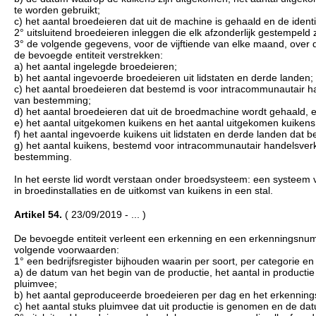
te worden gebruikt;
c) het aantal broedeieren dat uit de machine is gehaald en de identi
2° uitsluitend broedeieren inleggen die elk afzonderlijk gestempeld 
3° de volgende gegevens, voor de vijftiende van elke maand, over 
de bevoegde entiteit verstrekken:
a) het aantal ingelegde broedeieren;
b) het aantal ingevoerde broedeieren uit lidstaten en derde landen;
c) het aantal broedeieren dat bestemd is voor intracommunautair ha
van bestemming;
d) het aantal broedeieren dat uit de broedmachine wordt gehaald, 
e) het aantal uitgekomen kuikens en het aantal uitgekomen kuikens
f) het aantal ingevoerde kuikens uit lidstaten en derde landen dat 
g) het aantal kuikens, bestemd voor intracommunautair handelsverke
bestemming.
In het eerste lid wordt verstaan onder broedsysteem: een systeem 
in broedinstallaties en de uitkomst van kuikens in een stal.
Artikel 54.
( 23/09/2019 - ... )
De bevoegde entiteit verleent een erkenning en een erkenningsnumm
volgende voorwaarden:
1° een bedrijfsregister bijhouden waarin per soort, per categorie 
a) de datum van het begin van de productie, het aantal in product
pluimvee;
b) het aantal geproduceerde broedeieren per dag en het erkennin
c) het aantal stuks pluimvee dat uit productie is genomen en de da