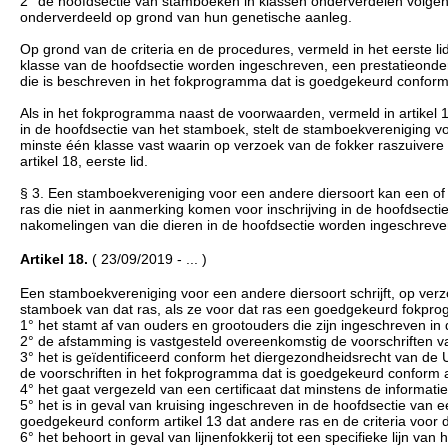
2° de hoofdsectie van stamboeken in klassen onderverdelen volgens 
onderverdeeld op grond van hun genetische aanleg.
Op grond van de criteria en de procedures, vermeld in het eerste lid
klasse van de hoofdsectie worden ingeschreven, een prestatieonde
die is beschreven in het fokprogramma dat is goedgekeurd conform 
Als in het fokprogramma naast de voorwaarden, vermeld in artikel 
in de hoofdsectie van het stamboek, stelt de stamboekvereniging vo
minste één klasse vast waarin op verzoek van de fokker raszuiver
artikel 18, eerste lid.
§ 3. Een stamboekvereniging voor een andere diersoort kan een of 
ras die niet in aanmerking komen voor inschrijving in de hoofdsectie
nakomelingen van die dieren in de hoofdsectie worden ingeschreven
Artikel 18.
( 23/09/2019 - ... )
Een stamboekvereniging voor een andere diersoort schrijft, op verzo
stamboek van dat ras, als ze voor dat ras een goedgekeurd fokprog
1° het stamt af van ouders en grootouders die zijn ingeschreven in
2° de afstamming is vastgesteld overeenkomstig de voorschriften v
3° het is geïdentificeerd conform het diergezondheidsrecht van de Un
de voorschriften in het fokprogramma dat is goedgekeurd conform ar
4° het gaat vergezeld van een certificaat dat minstens de informatie,
5° het is in geval van kruising ingeschreven in de hoofdsectie va
goedgekeurd conform artikel 13 dat andere ras en de criteria voor d
6° het behoort in geval van lijnenfokkerij tot een specifieke lijn van