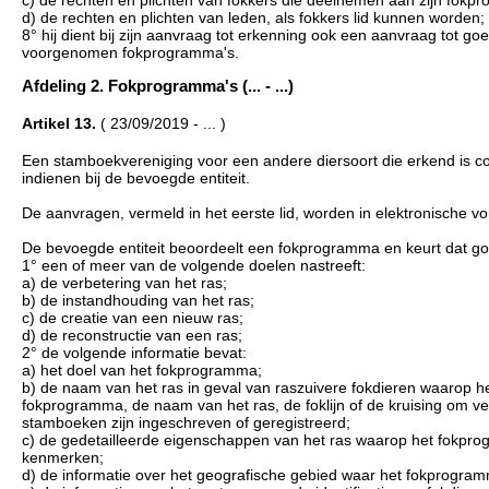
c) de rechten en plichten van fokkers die deelnemen aan zijn fok
d) de rechten en plichten van leden, als fokkers lid kunnen worden;
8° hij dient bij zijn aanvraag tot erkenning ook een aanvraag tot goe
voorgenomen fokprogramma's.
Afdeling 2. Fokprogramma's (... - ...)
Artikel 13.
( 23/09/2019 - ... )
Een stamboekvereniging voor een andere diersoort die erkend is c
indienen bij de bevoegde entiteit.
De aanvragen, vermeld in het eerste lid, worden in elektronische v
De bevoegde entiteit beoordeelt een fokprogramma en keurt dat go
1° een of meer van de volgende doelen nastreeft:
a) de verbetering van het ras;
b) de instandhouding van het ras;
c) de creatie van een nieuw ras;
d) de reconstructie van een ras;
2° de volgende informatie bevat:
a) het doel van het fokprogramma;
b) de naam van het ras in geval van raszuivere fokdieren waarop h
fokprogramma, de naam van het ras, de foklijn of de kruising om v
stamboeken zijn ingeschreven of geregistreerd;
c) de gedetailleerde eigenschappen van het ras waarop het fokprog
kenmerken;
d) de informatie over het geografische gebied waar het fokprogram