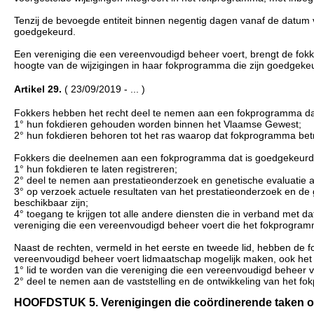
Tenzij de bevoegde entiteit binnen negentig dagen vanaf de datum 
goedgekeurd.
Een vereniging die een vereenvoudigd beheer voert, brengt de fok
hoogte van de wijzigingen in haar fokprogramma die zijn goedgekeu
Artikel 29.
( 23/09/2019 - ... )
Fokkers hebben het recht deel te nemen aan een fokprogramma dat
1° hun fokdieren gehouden worden binnen het Vlaamse Gewest;
2° hun fokdieren behoren tot het ras waarop dat fokprogramma betr
Fokkers die deelnemen aan een fokprogramma dat is goedgekeurd c
1° hun fokdieren te laten registreren;
2° deel te nemen aan prestatieonderzoek en genetische evaluatie a
3° op verzoek actuele resultaten van het prestatieonderzoek en de 
beschikbaar zijn;
4° toegang te krijgen tot alle andere diensten die in verband me
vereniging die een vereenvoudigd beheer voert die het fokprogramm
Naast de rechten, vermeld in het eerste en tweede lid, hebben de fok
vereenvoudigd beheer voert lidmaatschap mogelijk maken, ook het
1° lid te worden van die vereniging die een vereenvoudigd beheer v
2° deel te nemen aan de vaststelling en de ontwikkeling van het fo
HOOFDSTUK 5. Verenigingen die coördinerende taken opne