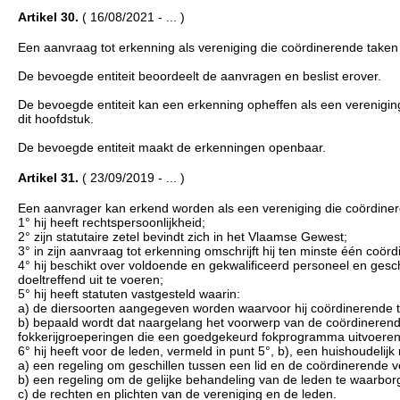
Artikel 30.
( 16/08/2021 - ... )
Een aanvraag tot erkenning als vereniging die coördinerende taken 
De bevoegde entiteit beoordeelt de aanvragen en beslist erover.
De bevoegde entiteit kan een erkenning opheffen als een verenigi
dit hoofdstuk.
De bevoegde entiteit maakt de erkenningen openbaar.
Artikel 31.
( 23/09/2019 - ... )
Een aanvrager kan erkend worden als een vereniging die coördiner
1° hij heeft rechtspersoonlijkheid;
2° zijn statutaire zetel bevindt zich in het Vlaamse Gewest;
3° in zijn aanvraag tot erkenning omschrijft hij ten minste één coördi
4° hij beschikt over voldoende en gekwalificeerd personeel en gesc
doeltreffend uit te voeren;
5° hij heeft statuten vastgesteld waarin:
a) de diersoorten aangegeven worden waarvoor hij coördinerende 
b) bepaald wordt dat naargelang het voorwerp van de coördinerende
fokkerijgroeperingen die een goedgekeurd fokprogramma uitvoeren v
6° hij heeft voor de leden, vermeld in punt 5°, b), een huishoudeli
a) een regeling om geschillen tussen een lid en de coördinerende v
b) een regeling om de gelijke behandeling van de leden te waarbor
c) de rechten en plichten van de vereniging en de leden.