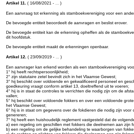
Artikel 11.
( 16/08/2021 - ... )
Een aanvraag tot erkenning als stamboekvereniging voor een andere 
De bevoegde entiteit beoordeelt de aanvragen en beslist erover.
De bevoegde entiteit kan de erkenning opheffen als de stamboekver
dit hoofdstuk.
De bevoegde entiteit maakt de erkenningen openbaar.
Artikel 12.
( 23/09/2019 - ... )
Een aanvrager kan erkend worden als een stamboekvereniging voor 
1° hij heeft rechtspersoonlijkheid;
2° zijn statutaire zetel bevindt zich in het Vlaamse Gewest;
3° hij beschikt over voldoende en gekwalificeerd personeel en gesc
goedkeuring vraagt conform artikel 13, doeltreffend uit te voeren;
4° hij is in staat de controles te verrichten die nodig zijn om de a
vallen;
5° hij beschikt over voldoende fokkers en over een voldoende grot
het Vlaamse Gewest;
6° hij is in staat om gegevens over de fokdieren die nodig zijn voo
genereren;
7° hij heeft een huishoudelijk reglement vastgesteld dat de volgen
a) een regeling om geschillen met fokkers die deelnemen aan zijn 
b) een regeling om de gelijke behandeling te waarborgen van fokk