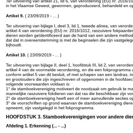
Ter uitvoering van artikel 21, lid 6, van verordening (EU) nr. 201
in het Vlaamse Gewest, gewonnen, geproduceerd, behandeld en opge
Artikel 9.
( 23/09/2019 - ... )
Ter uitvoering van bijlage I, deel 3, lid 1, tweede alinea, van ver
artikel 4 van verordening (EU) nr. 2016/1012, raszuivere fokpaarden
dieren worden geïdentificeerd aan de hand van een andere methode 
dat dat in overeenstemming is met de beginselen die zijn vastgel
bijhoudt.
Artikel 10.
( 23/09/2019 - ... )
Ter uitvoering van bijlage II, deel 1, hoofdstuk III, lid 2, van ver
artikel 4 van de voormelde verordening, en die een fokprogramma u
conform artikel 5 van dit besluit, of met schapen van een landras, 
en grootouders die zijn ingeschreven of opgenomen in de hoofdsecti
volgende voorwaarden voldaan is:
1° de stamboekvereniging motiveert de noodzaak om gebruik te make
mannelijke raszuivere fokdieren van dat ras die beschikbaar zijn vo
2° de stamboekvereniging heeft een of meer aanvullende secties o
3° de voorschriften op grond waarvan de stamboekvereniging dieren 
opneemt, zijn vastgelegd in het fokprogramma.
HOOFDSTUK 3. Stamboekverenigingen voor andere diersoor
Afdeling 1. Erkenning (... - ...)