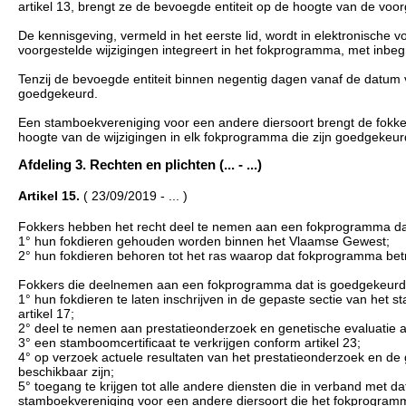
artikel 13, brengt ze de bevoegde entiteit op de hoogte van de voo
De kennisgeving, vermeld in het eerste lid, wordt in elektronisch
voorgestelde wijzigingen integreert in het fokprogramma, met inb
Tenzij de bevoegde entiteit binnen negentig dagen vanaf de datum 
goedgekeurd.
Een stamboekvereniging voor een andere diersoort brengt de fokke
hoogte van de wijzigingen in elk fokprogramma die zijn goedgekeurd 
Afdeling 3. Rechten en plichten (... - ...)
Artikel 15.
( 23/09/2019 - ... )
Fokkers hebben het recht deel te nemen aan een fokprogramma dat
1° hun fokdieren gehouden worden binnen het Vlaamse Gewest;
2° hun fokdieren behoren tot het ras waarop dat fokprogramma betr
Fokkers die deelnemen aan een fokprogramma dat is goedgekeurd c
1° hun fokdieren te laten inschrijven in de gepaste sectie van het
artikel 17;
2° deel te nemen aan prestatieonderzoek en genetische evaluatie a
3° een stamboomcertificaat te verkrijgen conform artikel 23;
4° op verzoek actuele resultaten van het prestatieonderzoek en de 
beschikbaar zijn;
5° toegang te krijgen tot alle andere diensten die in verband me
stamboekvereniging voor een andere diersoort die het fokprogramm