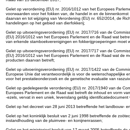
Gelet op verordening (EU) nr. 2016/1012 van het Europees Parlem
voorwaarden voor het fokken van, de handel in en de binnenkomst i
daarvan en tot wijziging van Verordening (EU) nr. 652/2014, de Ri
handelingen op het gebied van dierfokkerij;
Gelet op uitvoeringsverordening (EU) nr. 2017/716 van de Commissie
(EU) 2016/1012 van het Europees Parlement en de Raad wat betreft 
van erkende stamboekverenigingen en fokkerijgroeperingen moet
Gelet op uitvoeringsverordening (EU) nr. 2017/717 van de Commissie
(EU) 2016/1012 van het Europees Parlement en de Raad wat de mode
producten daarvan betreft;
Gelet op uitvoeringsverordening (EU) nr. 2017/1422 van de Commis
Europese Unie dat verantwoordelijk is voor de wetenschappelijke 
voor het prestatieonderzoek en de genetische evaluatie van raszui
Gelet op gedelegeerde verordening (EU) nr. 2017/1940 van de Comm
Europees Parlement en de Raad wat betreft de inhoud en vorm van 
-ezels, vervat in een uniek, levenslang geldig identificatiedocument
Gelet op het decreet van 28 juni 2013 betreffende het landbouw- en vis
Gelet op het koninklijk besluit van 2 juni 1998 betreffende de zoöt
instandhouding van de pluimvee- en konijnenrassen;
Gelet op het ministerieel besluit van 17 maart 2005 betreffende de