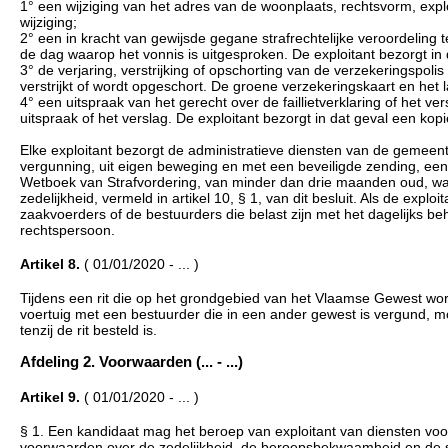
1° een wijziging van het adres van de woonplaats, rechtsvorm, expl
wijziging;
2° een in kracht van gewijsde gegane strafrechtelijke veroordeling t
de dag waarop het vonnis is uitgesproken. De exploitant bezorgt in 
3° de verjaring, verstrijking of opschorting van de verzekeringspoli
verstrijkt of wordt opgeschort. De groene verzekeringskaart en het 
4° een uitspraak van het gerecht over de faillietverklaring of het v
uitspraak of het verslag. De exploitant bezorgt in dat geval een kopi
Elke exploitant bezorgt de administratieve diensten van de gemeente
vergunning, uit eigen beweging en met een beveiligde zending, een uit
Wetboek van Strafvordering, van minder dan drie maanden oud, waar
zedelijkheid, vermeld in artikel 10, § 1, van dit besluit. Als de exp
zaakvoerders of de bestuurders die belast zijn met het dagelijks beh
rechtspersoon.
Artikel 8.
( 01/01/2020 - ... )
Tijdens een rit die op het grondgebied van het Vlaamse Gewest wor
voertuig met een bestuurder die in een ander gewest is vergund,
tenzij de rit besteld is.
Afdeling 2. Voorwaarden (... - ...)
Artikel 9.
( 01/01/2020 - ... )
§ 1. Een kandidaat mag het beroep van exploitant van diensten voor
voorwaarden over de zedelijkheid, de beroepsbekwaamheid en de solv