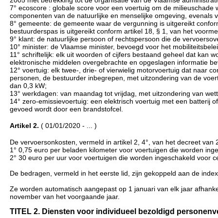
7° ecoscore : globale score voor een voertuig om de milieuschade we
componenten van de natuurlijke en menselijke omgeving, evenals vo
8° gemeente: de gemeente waar de vergunning is uitgereikt conform
bestuurderspas is uitgereikt conform artikel 18, § 1, van het voorme
9° klant: de natuurlijke persoon of rechtspersoon die de vervoersov
10° minister: de Vlaamse minister, bevoegd voor het mobiliteitsbel
11° schriftelijk: elk uit woorden of cijfers bestaand geheel dat k
elektronische middelen overgebrachte en opgeslagen informatie be
12° voertuig: elk twee-, drie- of vierwielig motorvoertuig dat naar c
personen, de bestuurder inbegrepen, met uitzondering van de voer
dan 0,3 kW;
13° werkdagen: van maandag tot vrijdag, met uitzondering van wett
14° zero-emissievoertuig: een elektrisch voertuig met een batterij 
gevoed wordt door een brandstofcel.
Artikel 2.
( 01/01/2020 - ... )
De vervoersonkosten, vermeld in artikel 2, 4°, van het decreet van
1° 0,75 euro per beladen kilometer voor voertuigen die worden inges
2° 30 euro per uur voor voertuigen die worden ingeschakeld voor c
De bedragen, vermeld in het eerste lid, zijn gekoppeld aan de inde
Ze worden automatisch aangepast op 1 januari van elk jaar afhanke
november van het voorgaande jaar.
TITEL 2. Diensten voor individueel bezoldigd personenvervo