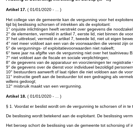
Artikel 17.
( 01/01/2020 - ... )
Het college van de gemeente kan de vergunning voor het exploiter
tijd bij beslissing schorsen of intrekken als de exploitant:
1° onjuiste inlichtingen heeft verstrekt over gegevens die noodzakeli
2° de elementen, vermeld in artikel 7, eerste lid, niet binnen de 
3° het uittreksel, vermeld in artikel 7, tweede lid, niet uit eigen bew
4° niet meer voldoet aan een van de voorwaarden die vereist zijn o
5° de vergunnings- of exploitatievoorwaarden niet naleeft;
6° twee jaar na afgifte van de vergunning niet over het taalniveau B1
7° niet voldoet aan de fiscale en sociale verplichtingen;
8° de gegevens van de apparatuur en voorzieningen ter registratie van
9° de gegevens over de dienst voor individueel bezoldigd personenv
10° bestuurders aanwerft of laat rijden die niet voldoen aan de voo
11° instructie geeft aan de bestuurder tot een gedraging als vermeld 
willens gedoogt;
12° misbruik maakt van een vergunning.
Artikel 18.
( 01/01/2020 - ... )
§ 1. Voordat er beslist wordt om de vergunning te schorsen of in te
De beslissing wordt betekend aan de exploitant. De beslissing ve
Het beroep schort de beslissing van de gemeente tot schorsing of i