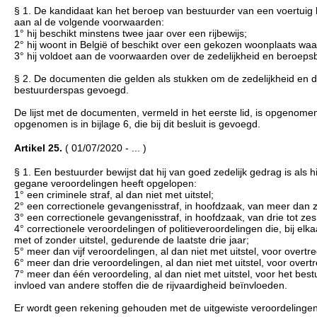
§ 1. De kandidaat kan het beroep van bestuurder van een voertuig 
aan al de volgende voorwaarden:
1° hij beschikt minstens twee jaar over een rijbewijs;
2° hij woont in België of beschikt over een gekozen woonplaats waa
3° hij voldoet aan de voorwaarden over de zedelijkheid en beroeps
§ 2. De documenten die gelden als stukken om de zedelijkheid en
bestuurderspas gevoegd.
De lijst met de documenten, vermeld in het eerste lid, is opgenome
opgenomen is in bijlage 6, die bij dit besluit is gevoegd.
Artikel 25.
( 01/07/2020 - ... )
§ 1. Een bestuurder bewijst dat hij van goed zedelijk gedrag is als 
gegane veroordelingen heeft opgelopen:
1° een criminele straf, al dan niet met uitstel;
2° een correctionele gevangenisstraf, in hoofdzaak, van meer dan ze
3° een correctionele gevangenisstraf, in hoofdzaak, van drie tot zes 
4° correctionele veroordelingen of politieveroordelingen die, bij 
met of zonder uitstel, gedurende de laatste drie jaar;
5° meer dan vijf veroordelingen, al dan niet met uitstel, voor ove
6° meer dan drie veroordelingen, al dan niet met uitstel, voor over
7° meer dan één veroordeling, al dan niet met uitstel, voor het bes
invloed van andere stoffen die de rijvaardigheid beïnvloeden.
Er wordt geen rekening gehouden met de uitgewiste veroordelingen