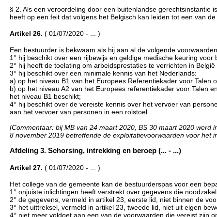
§ 2. Als een veroordeling door een buitenlandse gerechtsinstantie 
heeft op een feit dat volgens het Belgisch kan leiden tot een van d
Artikel 26.
( 01/07/2020 - ... )
Een bestuurder is bekwaam als hij aan al de volgende voorwaarden
1° hij beschikt over een rijbewijs en geldige medische keuring voo
2° hij heeft de toelating om arbeidsprestaties te verrichten in Belgi
3° hij beschikt over een minimale kennis van het Nederlands:
a) op het niveau B1 van het Europees Referentiekader voor Talen o
b) op het niveau A2 van het Europees referentiekader voor Talen en
het niveau B1 beschikt;
4° hij beschikt over de vereiste kennis over het vervoer van personen
aan het vervoer van personen in een rolstoel.
[Commentaar: bij MB van 24 maart 2020, BS 30 maart 2020 werd in art
8 november 2019 betreffende de exploitatievoorwaarden voor het in
Afdeling 3. Schorsing, intrekking en beroep (... - ...)
Artikel 27.
( 01/07/2020 - ... )
Het college van de gemeente kan de bestuurderspas voor een bepaald
1° onjuiste inlichtingen heeft verstrekt over gegevens die noodzakel
2° de gegevens, vermeld in artikel 23, eerste lid, niet binnen de 
3° het uittreksel, vermeld in artikel 23, tweede lid, niet uit eigen be
4° niet meer voldoet aan een van de voorwaarden die vereist zijn o