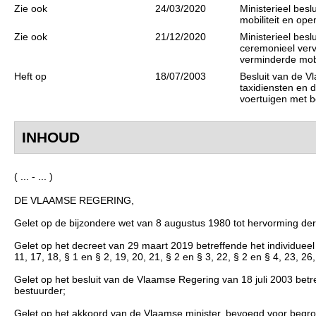
Zie ook
24/03/2020
Ministerieel bes
mobiliteit en op
Zie ook
21/12/2020
Ministerieel bes
ceremonieel ver
verminderde mobi
Heft op
18/07/2003
Besluit van de V
taxidiensten en 
voertuigen met b
INHOUD
( ... - ... )
DE VLAAMSE REGERING,
Gelet op de bijzondere wet van 8 augustus 1980 tot hervorming der in
Gelet op het decreet van 29 maart 2019 betreffende het individueel be
11, 17, 18, § 1 en § 2, 19, 20, 21, § 2 en § 3, 22, § 2 en § 4, 23, 26,
Gelet op het besluit van de Vlaamse Regering van 18 juli 2003 betr
bestuurder;
Gelet op het akkoord van de Vlaamse minister, bevoegd voor begrot