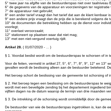
5° twee jaar na afgifte van de bestuurderspas niet over taalniveau B1
6° de gegevens van de apparatuur en voorzieningen ter registratie van
7° de apparatuur niet gebruikt;
8° een ander tarief vraagt dan het tarief dat aan de klant kenbaar is
9° een andere prijs vraagt dan de prijs die is berekend volgens de tar
10° de documenten die betrekking hebben op de dienst voor individ
voorlegt;
11° overlast veroorzaakt;
12° stationeert op plaatsen waar dat niet mag;
13° met een niet-vergund voertuig rijdt.
Artikel 28.
( 01/07/2020 - ... )
§ 1. Voordat beslist wordt om de bestuurderspas te schorsen of in 
Voor de feiten, vermeld in artikel 27, 5°, 6°, 7°, 8°, 9°, 12° en 13°
gevallen wordt de beslissing alleen aan de bestuurder betekend. 
Het beroep schort de beslissing van de gemeente tot schorsing of i
§ 2. Het beroep tegen een beslissing om de bestuurderspas te weig
wordt met een beveiligde zending bij het departement ingediend bin
vijftien dagen na de datum waarop de termijn van drie maanden vers
§ 3. De intrekking of de schorsing wordt onmiddellijk door de gemee
De bestuurder van wie de bestuurderspas ingetrokken is, kan de ee