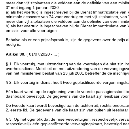
meer dan vijf zitplaatsen die voldoen aan de definitie van een minibus
3° met ingang 1 januari 2030:
a) als het voertuig is ingeschreven bij de Dienst Immatriculatie van
minimale ecoscore van 74 voor voertuigen met vijf zitplaatsen, van
meer dan vijf zitplaatsen die voldoen aan de definitie van een minibus
b) als het voertuig is ingeschreven bij de Dienst Immatriculatie van
emissie voor alle voertuigen.
Behalve als er een prijsafspraak is, zijn de gegevens over de prijs a
nodig is.
Artikel 30.
( 01/07/2020 - ... )
§ 1. Elk voertuig, met uitzondering van de voertuigen die niet zijn 
overheidsdienst Mobiliteit en met uitzondering van de vervangingsvo
van het ministerieel besluit van 23 juli 2001 betreffende de inschrij
§ 2. Elk voertuig in dienst heeft twee geplastificeerde vergunnings
Eén kaart wordt op de rugleuning van de voorste passagiersstoel be
dashboard bevestigd. De gegevens van die kaart zijn leesbaar voo
De tweede kaart wordt bevestigd aan de achterruit, rechts onderaan, 
2, eerste lid. De gegevens van die kaart zijn van buiten uit leesbaa
§ 3. Op het ogenblik dat de reservevoertuigen, respectievelijk verv
respectievelijk één geplastificeerde vervangingskaart, bevestigd na