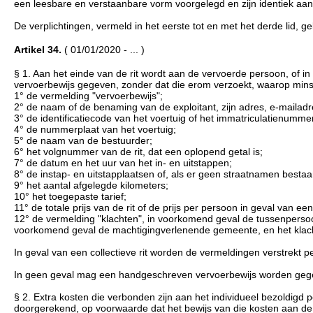
een leesbare en verstaanbare vorm voorgelegd en zijn identiek aan
De verplichtingen, vermeld in het eerste tot en met het derde lid, ge
Artikel 34.
( 01/01/2020 - ... )
§ 1. Aan het einde van de rit wordt aan de vervoerde persoon, of i
vervoerbewijs gegeven, zonder dat die erom verzoekt, waarop mins
1° de vermelding "vervoerbewijs";
2° de naam of de benaming van de exploitant, zijn adres, e-maila
3° de identificatiecode van het voertuig of het immatriculatienumme
4° de nummerplaat van het voertuig;
5° de naam van de bestuurder;
6° het volgnummer van de rit, dat een oplopend getal is;
7° de datum en het uur van het in- en uitstappen;
8° de instap- en uitstapplaatsen of, als er geen straatnamen besta
9° het aantal afgelegde kilometers;
10° het toegepaste tarief;
11° de totale prijs van de rit of de prijs per persoon in geval van e
12° de vermelding "klachten", in voorkomend geval de tussenpers
voorkomend geval de machtigingverlenende gemeente, en het klac
In geval van een collectieve rit worden de vermeldingen verstrekt pe
In geen geval mag een handgeschreven vervoerbewijs worden geg
§ 2. Extra kosten die verbonden zijn aan het individueel bezoldigd
doorgerekend, op voorwaarde dat het bewijs van die kosten aan de 