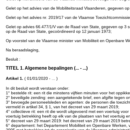
Gelet op het advies van de Mobiliteitsraad Vlaanderen, gegeven op
Gelet op het advies nr. 2019/17 van de Vlaamse Toezichtcommissie
Gelet op advies 66.477/1/V van de Raad van State, gegeven op 3 sep
op de Raad van State, gecoördineerd op 12 januari 1973;
Op voorstel van de Vlaamse minister van Mobiliteit en Openbare W
Na beraadslaging,
Besluit :
TITEL 1. Algemene bepalingen (... - ...)
Artikel 1.
( 01/01/2020 - ... )
In dit besluit wordt verstaan onder:
1° bestelde rit: een rit die minstens vijftien minuten voor het oppikk
2° beveiligde zending: een aangetekende brief, een afgifte tegen 
3° bevoegde personeelsleden en agenten: de personen die toezicht
vermeld in artikel 34, § 1, van het decreet van 29 maart 2019;
4° collectieve rit: een rit die wordt uitgevoerd met een voertuig vo
voertuig betrekking heeft op elk van de plaatsen van het voertuig en 
5° decreet van 29 maart 2019: het decreet van 29 maart 2019 betre
6° departement: het Departement Mobiliteit en Openbare Werken, ver
2005 met betrekking tot de organisatie van de Vlaamse administrati