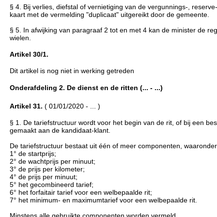
§ 4. Bij verlies, diefstal of vernietiging van de vergunnings-, reser
kaart met de vermelding "duplicaat" uitgereikt door de gemeente.
§ 5. In afwijking van paragraaf 2 tot en met 4 kan de minister de r
wielen.
Artikel 30/1.
Dit artikel is nog niet in werking getreden
Onderafdeling 2. De dienst en de ritten (... - ...)
Artikel 31.
( 01/01/2020 - ... )
§ 1. De tariefstructuur wordt voor het begin van de rit, of bij een b
gemaakt aan de kandidaat-klant.
De tariefstructuur bestaat uit één of meer componenten, waaronder
1° de startprijs;
2° de wachtprijs per minuut;
3° de prijs per kilometer;
4° de prijs per minuut;
5° het gecombineerd tarief;
6° het forfaitair tarief voor een welbepaalde rit;
7° het minimum- en maximumtarief voor een welbepaalde rit.
Minstens alle gebruikte componenten worden vermeld.