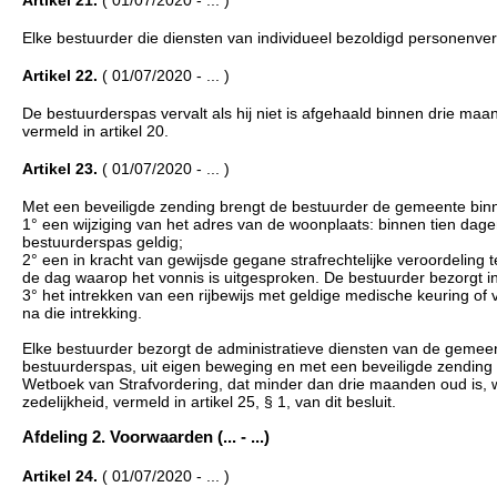
Artikel 21.
( 01/07/2020 - ... )
Elke bestuurder die diensten van individueel bezoldigd personenverv
Artikel 22.
( 01/07/2020 - ... )
De bestuurderspas vervalt als hij niet is afgehaald binnen drie maa
vermeld in artikel 20.
Artikel 23.
( 01/07/2020 - ... )
Met een beveiligde zending brengt de bestuurder de gemeente bin
1° een wijziging van het adres van de woonplaats: binnen tien dagen
bestuurderspas geldig;
2° een in kracht van gewijsde gegane strafrechtelijke veroordeling t
de dag waarop het vonnis is uitgesproken. De bestuurder bezorgt in
3° het intrekken van een rijbewijs met geldige medische keuring of v
na die intrekking.
Elke bestuurder bezorgt de administratieve diensten van de gemeent
bestuurderspas, uit eigen beweging en met een beveiligde zending een 
Wetboek van Strafvordering, dat minder dan drie maanden oud is, w
zedelijkheid, vermeld in artikel 25, § 1, van dit besluit.
Afdeling 2. Voorwaarden (... - ...)
Artikel 24.
( 01/07/2020 - ... )