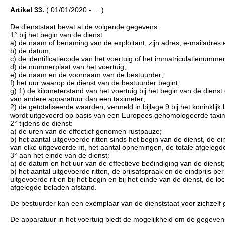
Artikel 33.
( 01/01/2020 - ... )
De dienststaat bevat al de volgende gegevens:
1° bij het begin van de dienst:
a) de naam of benaming van de exploitant, zijn adres, e-mailadres
b) de datum;
c) de identificatiecode van het voertuig of het immatriculatienumme
d) de nummerplaat van het voertuig;
e) de naam en de voornaam van de bestuurder;
f) het uur waarop de dienst van de bestuurder begint;
g) 1) de kilometerstand van het voertuig bij het begin van de dienst
van andere apparatuur dan een taximeter;
2) de getotaliseerde waarden, vermeld in bijlage 9 bij het koninklij
wordt uitgevoerd op basis van een Europees gehomologeerde taxi
2° tijdens de dienst:
a) de uren van de effectief genomen rustpauze;
b) het aantal uitgevoerde ritten sinds het begin van de dienst, de ein
van elke uitgevoerde rit, het aantal opnemingen, de totale afgeleg
3° aan het einde van de dienst:
a) de datum en het uur van de effectieve beëindiging van de dienst;
b) het aantal uitgevoerde ritten, de prijsafspraak en de eindprijs per
uitgevoerde rit en bij het begin en bij het einde van de dienst, de l
afgelegde beladen afstand.
De bestuurder kan een exemplaar van de dienststaat voor zichzelf
De apparatuur in het voertuig biedt de mogelijkheid om de gegevens