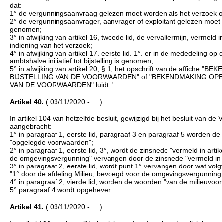
dat:
1° de vergunningsaanvraag gelezen moet worden als het verzoek of amb
2° de vergunningsaanvrager, aanvrager of exploitant gelezen moet w
genomen;
3° in afwijking van artikel 16, tweede lid, de vervaltermijn, vermeld
indiening van het verzoek;
4° in afwijking van artikel 17, eerste lid, 1°, er in de mededeling o
ambtshalve initiatief tot bijstelling is genomen;
5° in afwijking van artikel 20, § 1, het opschrift van de a
BIJSTELLING VAN DE VOORWAARDEN" of "BEKENDMAKING OPE
VAN DE VOORWAARDEN" luidt.".
Artikel 40.
( 03/11/2020 - ... )
In artikel 104 van hetzelfde besluit, gewijzigd bij het besluit van
aangebracht:
1° in paragraaf 1, eerste lid, paragraaf 3 en paragraaf 5 worden
"opgelegde voorwaarden";
2° in paragraaf 1, eerste lid, 3°, wordt de zinsnede "vermeld in art
de omgevingsvergunning" vervangen door de zinsnede "vermeld in ar
3° in paragraaf 2, eerste lid, wordt punt 1° vervangen door wat volgt
"1° door de afdeling Milieu, bevoegd voor de omgevingsvergunnin
4° in paragraaf 2, vierde lid, worden de woorden "van de milieuvo
5° paragraaf 4 wordt opgeheven.
Artikel 41.
( 03/11/2020 - ... )