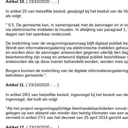
Artikel 10.
( 23/10/2020 - ... )
In artikel 25 van hetzelfde besluit, gewijzigd bij het besluit van d
als volgt:
" § 5. De gemeente kan, in samenspraak met de aanvrager en in v
via elektronische middelen te houden. In afwijking van paragraaf 1,
dagen van het openbaar onderzoek.
De toelichting over de vergunningsaanvraag blijft digitaal publiek
Wordt een informatievergadering via elektronische middelen gehoud
en worden door de aanvrager antwoorden gegeven uiterlijk tien dag
beantwoording zijn vraag en antwoord digitaal publiek beschikbaar
antwoorden die op deze manier behandeld worden, worden mee opge
Burgers kunnen de toelichting van de digitale informatievergaderin
betrokken gemeente.".
Artikel 11.
( 23/10/2020 - ... )
In artikel 28/1 van hetzelfde besluit, ingevoegd bij het besluit van
ingevoegd, dat luidt als volgt:
"Als het project vergunningsplichtige kleinhandelsactiviteiten omv
gelegen op een afstand van minder dan twintig kilometer van een a
vermeld in artikel 27/1 van het decreet van 25 april 2014 gericht
Artikel 12.
( 23/10/2020 - ... )