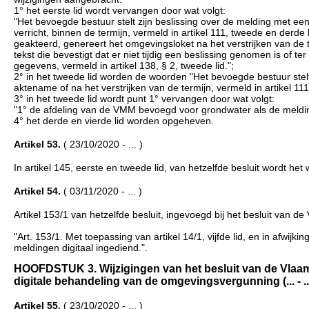
1° het eerste lid wordt vervangen door wat volgt:
"Het bevoegde bestuur stelt zijn beslissing over de melding met ee
verricht, binnen de termijn, vermeld in artikel 111, tweede en derde 
geakteerd, genereert het omgevingsloket na het verstrijken van de te
tekst die bevestigt dat er niet tijdig een beslissing genomen is of t
gegevens, vermeld in artikel 138, § 2, tweede lid.";
2° in het tweede lid worden de woorden "Het bevoegde bestuur stel
aktename of na het verstrijken van de termijn, vermeld in artikel 11
3° in het tweede lid wordt punt 1° vervangen door wat volgt:
"1° de afdeling van de VMM bevoegd voor grondwater als de melding 
4° het derde en vierde lid worden opgeheven.
Artikel 53.
( 23/10/2020 - ... )
In artikel 145, eerste en tweede lid, van hetzelfde besluit wordt 
Artikel 54.
( 03/11/2020 - ... )
Artikel 153/1 van hetzelfde besluit, ingevoegd bij het besluit van
"Art. 153/1. Met toepassing van artikel 14/1, vijfde lid, en in afwijk
meldingen digitaal ingediend.".
HOOFDSTUK 3. Wijzigingen van het besluit van de Vlaa
digitale behandeling van de omgevingsvergunning (... - ..
Artikel 55.
( 23/10/2020 - ... )