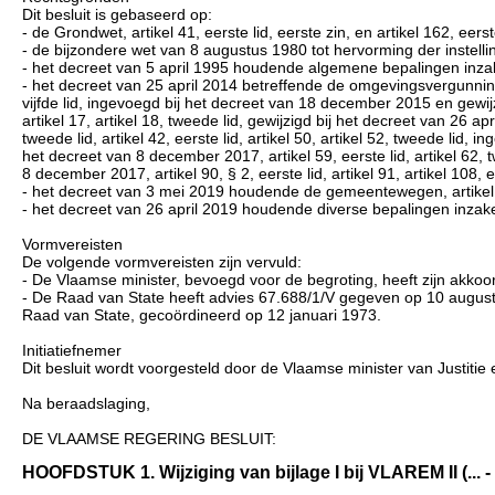
Dit besluit is gebaseerd op:
- de Grondwet, artikel 41, eerste lid, eerste zin, en artikel 162, eerst
- de bijzondere wet van 8 augustus 1980 tot hervorming der instelling
- het decreet van 5 april 1995 houdende algemene bepalingen inzake 
- het decreet van 25 april 2014 betreffende de omgevingsvergunning, art
vijfde lid, ingevoegd bij het decreet van 18 december 2015 en gewijzig
artikel 17, artikel 18, tweede lid, gewijzigd bij het decreet van 26 april 
tweede lid, artikel 42, eerste lid, artikel 50, artikel 52, tweede lid, 
het decreet van 8 december 2017, artikel 59, eerste lid, artikel 62, t
8 december 2017, artikel 90, § 2, eerste lid, artikel 91, artikel 108, e
- het decreet van 3 mei 2019 houdende de gemeentewegen, artikel 
- het decreet van 26 april 2019 houdende diverse bepalingen inzak
Vormvereisten
De volgende vormvereisten zijn vervuld:
- De Vlaamse minister, bevoegd voor de begroting, heeft zijn akko
- De Raad van State heeft advies 67.688/1/V gegeven op 10 augustus
Raad van State, gecoördineerd op 12 januari 1973.
Initiatiefnemer
Dit besluit wordt voorgesteld door de Vlaamse minister van Justit
Na beraadslaging,
DE VLAAMSE REGERING BESLUIT:
HOOFDSTUK 1. Wijziging van bijlage I bij VLAREM II (... - .