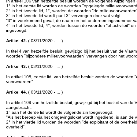
In artikel 106 van hetzelfde besluit worden de volgende wijzigingen
1° in het eerste lid worden de woorden "opgelegde milieuvoorwaa
2° in het tweede lid, 1°, worden de woorden "de milieuvoorwaarde
3° in het tweede lid wordt punt 3° vervangen door wat volgt:
"3° in voorkomend geval, de naam en het ondernemingsnummer van 
4° in het tweede lid, 4°, worden tussen de woorden "of activiteit"
ingevoegd.
Artikel 42.
( 03/11/2020 - ... )
In titel 4 van hetzelfde besluit, gewijzigd bij het besluit van de Vl
woorden "bijzondere milieuvoorwaarden" vervangen door het woor
Artikel 43.
( 03/11/2020 - ... )
In artikel 108, eerste lid, van hetzelfde besluit worden de woord
voorwaarden".
Artikel 44.
( 03/11/2020 - ... )
In artikel 109 van hetzelfde besluit, gewijzigd bij het besluit van
aangebracht:
1° aan het derde lid wordt de volgende zin toegevoegd:
"Als het beroep via het omgevingsloket wordt ingediend, is aan de v
2° in het vierde lid worden de woorden "de exploitant of de overhe
overheid".