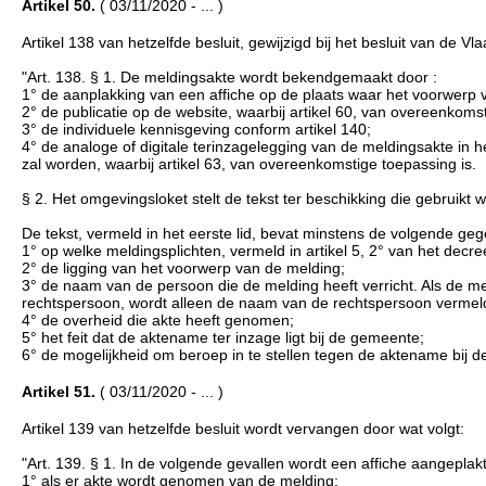
Artikel 50.
( 03/11/2020 - ... )
Artikel 138 van hetzelfde besluit, gewijzigd bij het besluit van de
"Art. 138. § 1. De meldingsakte wordt bekendgemaakt door :
1° de aanplakking van een affiche op de plaats waar het voorwerp 
2° de publicatie op de website, waarbij artikel 60, van overeenkomst
3° de individuele kennisgeving conform artikel 140;
4° de analoge of digitale terinzagelegging van de meldingsakte i
zal worden, waarbij artikel 63, van overeenkomstige toepassing is.
§ 2. Het omgevingsloket stelt de tekst ter beschikking die gebruikt
De tekst, vermeld in het eerste lid, bevat minstens de volgende ge
1° op welke meldingsplichten, vermeld in artikel 5, 2° van het decre
2° de ligging van het voorwerp van de melding;
3° de naam van de persoon die de melding heeft verricht. Als de 
rechtspersoon, wordt alleen de naam van de rechtspersoon vermel
4° de overheid die akte heeft genomen;
5° het feit dat de aktename ter inzage ligt bij de gemeente;
6° de mogelijkheid om beroep in te stellen tegen de aktename bij 
Artikel 51.
( 03/11/2020 - ... )
Artikel 139 van hetzelfde besluit wordt vervangen door wat volgt:
"Art. 139. § 1. In de volgende gevallen wordt een affiche aangeplakt
1° als er akte wordt genomen van de melding;