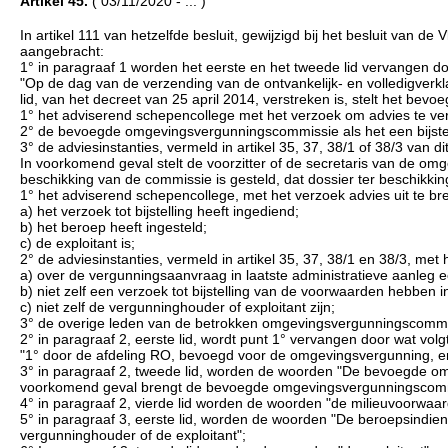
Artikel 45.
( 03/11/2020 - ... )
In artikel 111 van hetzelfde besluit, gewijzigd bij het besluit van 
aangebracht:
1° in paragraaf 1 worden het eerste en het tweede lid vervangen do
"Op de dag van de verzending van de ontvankelijk- en volledigverklari
lid, van het decreet van 25 april 2014, verstreken is, stelt het bev
1° het adviserend schepencollege met het verzoek om advies te ve
2° de bevoegde omgevingsvergunningscommissie als het een bijstel
3° de adviesinstanties, vermeld in artikel 35, 37, 38/1 of 38/3 van 
In voorkomend geval stelt de voorzitter of de secretaris van de o
beschikking van de commissie is gesteld, dat dossier ter beschikkin
1° het adviserend schepencollege, met het verzoek advies uit te b
a) het verzoek tot bijstelling heeft ingediend;
b) het beroep heeft ingesteld;
c) de exploitant is;
2° de adviesinstanties, vermeld in artikel 35, 37, 38/1 en 38/3, met 
a) over de vergunningsaanvraag in laatste administratieve aanleg 
b) niet zelf een verzoek tot bijstelling van de voorwaarden hebben 
c) niet zelf de vergunninghouder of exploitant zijn;
3° de overige leden van de betrokken omgevingsvergunningscommissie
2° in paragraaf 2, eerste lid, wordt punt 1° vervangen door wat volgt
"1° door de afdeling RO, bevoegd voor de omgevingsvergunning, en
3° in paragraaf 2, tweede lid, worden de woorden "De bevoegde 
voorkomend geval brengt de bevoegde omgevingsvergunningscomm
4° in paragraaf 2, vierde lid worden de woorden "de milieuvoorwa
5° in paragraaf 3, eerste lid, worden de woorden "De beroepsindie
vergunninghouder of de exploitant";