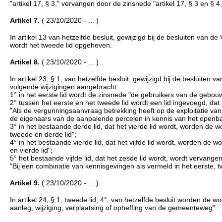
"artikel 17, § 3," vervangen door de zinsnede "artikel 17, § 3 en § 4,
Artikel 7.
( 23/10/2020 - ... )
In artikel 13 van hetzelfde besluit, gewijzigd bij de besluiten va
wordt het tweede lid opgeheven.
Artikel 8.
( 23/10/2020 - ... )
In artikel 23, § 1, van hetzelfde besluit, gewijzigd bij de besluit
volgende wijzigingen aangebracht:
1° in het eerste lid wordt de zinsnede "de gebruikers van de gebou
2° tussen het eerste en het tweede lid wordt een lid ingevoegd, dat lu
"Als de vergunningsaanvraag betrekking heeft op de exploitatie van 
de eigenaars van de aanpalende percelen in kennis van het openba
3° in het bestaande derde lid, dat het vierde lid wordt, worden de 
tweede en derde lid";
4° in het bestaande vierde lid, dat het vijfde lid wordt, worden de
en vierde lid";
5° het bestaande vijfde lid, dat het zesde lid wordt, wordt vervangen
"Bij een combinatie van kennisgevingen als vermeld in het eerste, t
Artikel 9.
( 23/10/2020 - ... )
In artikel 24, § 1, tweede lid, 4°, van hetzelfde besluit worden d
aanleg, wijziging, verplaatsing of opheffing van de gemeenteweg".