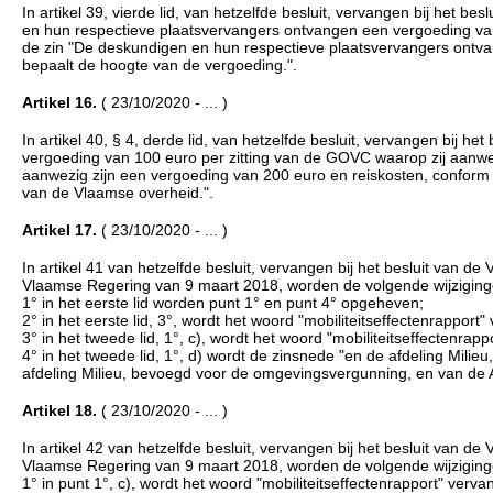
In artikel 39, vierde lid, van hetzelfde besluit, vervangen bij het 
en hun respectieve plaatsvervangers ontvangen een vergoeding van
de zin "De deskundigen en hun respectieve plaatsvervangers ont
bepaalt de hoogte van de vergoeding.".
Artikel 16.
( 23/10/2020 - ... )
In artikel 40, § 4, derde lid, van hetzelfde besluit, vervangen bij 
vergoeding van 100 euro per zitting van de GOVC waarop zij aanwe
aanwezig zijn een vergoeding van 200 euro en reiskosten, conform 
van de Vlaamse overheid.".
Artikel 17.
( 23/10/2020 - ... )
In artikel 41 van hetzelfde besluit, vervangen bij het besluit van d
Vlaamse Regering van 9 maart 2018, worden de volgende wijzigin
1° in het eerste lid worden punt 1° en punt 4° opgeheven;
2° in het eerste lid, 3°, wordt het woord "mobiliteitseffectenrapport
3° in het tweede lid, 1°, c), wordt het woord "mobiliteitseffectenrap
4° in het tweede lid, 1°, d) wordt de zinsnede "en de afdeling Mil
afdeling Milieu, bevoegd voor de omgevingsvergunning, en van de A
Artikel 18.
( 23/10/2020 - ... )
In artikel 42 van hetzelfde besluit, vervangen bij het besluit van d
Vlaamse Regering van 9 maart 2018, worden de volgende wijzigin
1° in punt 1°, c), wordt het woord "mobiliteitseffectenrapport" verva