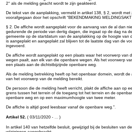
2° als de melding geacht wordt te zijn geakteerd.
De tekst van de aanplakking, vermeld in artikel 138, § 2, wordt met
voorafgegaan door het opschrift "BEKENDMAKING MELDINGSAKT
§ 2. De affiche wordt aangeplakt voor de aanvang van de al dan niet 
gedurende de periode van dertig dagen, die ingaat op de dag na de
gemeente op de startdatum van de aanplakking op de hoogte van die 
is aangeplakt en aangeplakt zal blijven tot de laatste dag van de 
ingevoerd.
De affiche wordt aangeplakt op een plaats waar het voorwerp van 
wegen paalt, aan elk van die openbare wegen. Als het voorwerp va
een plaats aan de dichtstbijzijnde openbare weg.
Als de melding betrekking heeft op het openbaar domein, wordt de
van het voorwerp van de melding bereikt.
De persoon die de melding heeft verricht, plakt de affiche aan op e
grens tussen het terrein of de toegang tot het terrein en de openb
openbare weg en op een maximumhoogte van twee meter.
De affiche is altijd goed leesbaar vanaf de openbare weg.".
Artikel 52.
( 03/11/2020 - ... )
In artikel 140 van hetzelfde besluit, gewijzigd bij de besluiten v
wijzigingen aangebracht: