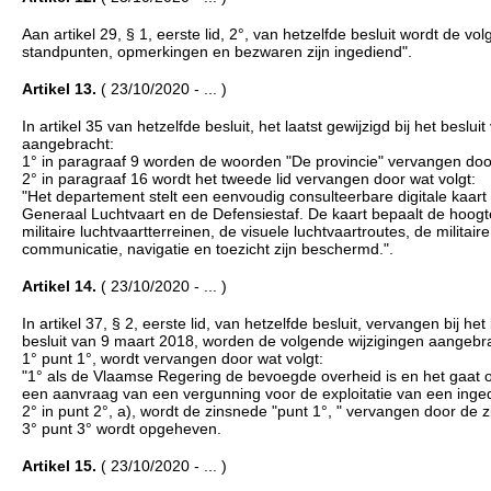
Aan artikel 29, § 1, eerste lid, 2°, van hetzelfde besluit wordt de
standpunten, opmerkingen en bezwaren zijn ingediend".
Artikel 13.
( 23/10/2020 - ... )
In artikel 35 van hetzelfde besluit, het laatst gewijzigd bij het be
aangebracht:
1° in paragraaf 9 worden de woorden "De provincie" vervangen do
2° in paragraaf 16 wordt het tweede lid vervangen door wat volgt:
"Het departement stelt een eenvoudig consulteerbare digitale kaart 
Generaal Luchtvaart en de Defensiestaf. De kaart bepaalt de hoogte,
militaire luchtvaartterreinen, de visuele luchtvaartroutes, de militair
communicatie, navigatie en toezicht zijn beschermd.".
Artikel 14.
( 23/10/2020 - ... )
In artikel 37, § 2, eerste lid, van hetzelfde besluit, vervangen bij 
besluit van 9 maart 2018, worden de volgende wijzigingen aangebr
1° punt 1°, wordt vervangen door wat volgt:
"1° als de Vlaamse Regering de bevoegde overheid is en het gaat 
een aanvraag van een vergunning voor de exploitatie van een ingedeel
2° in punt 2°, a), wordt de zinsnede "punt 1°, " vervangen door de z
3° punt 3° wordt opgeheven.
Artikel 15.
( 23/10/2020 - ... )