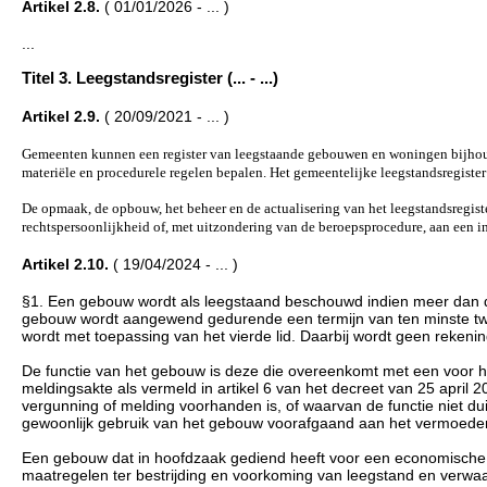
Artikel 2.8.
( 01/01/2026 - ... )
...
Titel 3. Leegstandsregister (... - ...)
Artikel 2.9.
( 20/09/2021 - ... )
Gemeenten kunnen een register van leegstaande gebouwen en woningen bijhoud
materiële en procedurele regelen bepalen. Het gemeentelijke leegstandsregist
De opmaak, de opbouw, het beheer en de actualisering van het leegstandsregi
rechtspersoonlijkheid of, met uitzondering van de beroepsprocedure, aan een 
Artikel 2.10.
( 19/04/2024 - ... )
§1. Een gebouw wordt als leegstaand beschouwd indien meer dan de 
gebouw wordt aangewend gedurende een termijn van ten minste tw
wordt met toepassing van het vierde lid. Daarbij wordt geen reke
De functie van het gebouw is deze die overeenkomt met een voor h
meldingsakte als vermeld in artikel 6 van het decreet van 25 apri
vergunning of melding voorhanden is, of waarvan de functie niet duide
gewoonlijk gebruik van het gebouw voorafgaand aan het vermoeden va
Een gebouw dat in hoofdzaak gediend heeft voor een economische act
maatregelen ter bestrijding en voorkoming van leegstand en verwaa