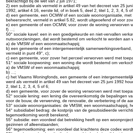
bekrachtigd bij de wet van 2 juli 1971;
2) een subsidie als vermeld in artikel 49 van het decreet van 25 j
1992, artikel 4.16, eerste lid, of in boek 5, deel 2, titel 1, 2, 3, 4, 5 of
d) een gemeente, een OCMW of een sociale woonorganisatie, met ui
beheersrecht, vermeld in artikel 5.82, wordt uitgeoefend of voor zove
e) een gemeente of een OCMW, voor zover de woning verworven werd
f) ...;
50° sociale kavel: een in een goedgekeurde en niet-vervallen verka
nutsvoorzieningen, dat wordt bestemd om verkocht te worden aan 
a) de VMSW of een woonmaatschappij;
b) een gemeente of een intergemeentelijk samenwerkingsverband, vo
vermeld in punt 49°, c);
c) een gemeente, voor zover het perceel verworven werd met toepa
51° sociale koopwoning: een woning die wordt bestemd om verkoch
a) de VMSW of een woonmaatschappij;
b) ...;
c) het Vlaams Woningfonds, een gemeente of een intergemeentelij
werd als vermeld in artikel 49 van het decreet van 25 juni 1992 ho
2, titel 1, 2, 3, 4, 5 of 6;
d) een gemeente, voor zover de woning verworven werd met toepas
52° sociale lening: een lening die overeenkomstig de bepalingen va
voor de bouw, de verwerving, de renovatie, de verbetering of de a
53° sociale woonorganisaties: de VMSW, een woonmaatschappij, h
54° subsidiabel bedrag: de kostprijs van de gesubsidieerde verrich
tegemoetkoming wordt berekend;
55° subsidie: een voordeel dat betrekking heeft op een woonprojec
gezinnen of alleenstaanden;
56° tegemoetkoming: een voordeel dat krachtens deze codex wordt