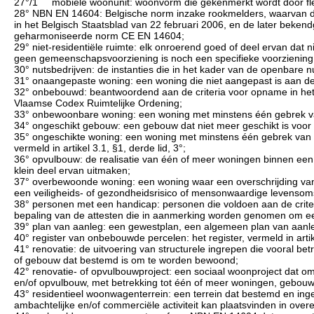
27°/1 mobiele woonunit: woonvorm die gekenmerkt wordt door flexib
28° NBN EN 14604: Belgische norm inzake rookmelders, waarvan de 
in het Belgisch Staatsblad van 22 februari 2006, en de later beke
geharmoniseerde norm CE EN 14604;
29° niet-residentiële ruimte: elk onroerend goed of deel ervan dat 
geen gemeenschapsvoorziening is noch een specifieke voorziening z
30° nutsbedrijven: de instanties die in het kader van de openbare n
31° onaangepaste woning: een woning die niet aangepast is aan d
32° onbebouwd: beantwoordend aan de criteria voor opname in het r
Vlaamse Codex Ruimtelijke Ordening;
33° onbewoonbare woning: een woning met minstens één gebrek van ca
34° ongeschikt gebouw: een gebouw dat niet meer geschikt is voor
35° ongeschikte woning: een woning met minstens één gebrek van categ
vermeld in artikel 3.1, §1, derde lid, 3°;
36° opvulbouw: de realisatie van één of meer woningen binnen een
klein deel ervan uitmaken;
37° overbewoonde woning: een woning waar een overschrijding van d
een veiligheids- of gezondheidsrisico of mensonwaardige levenso
38° personen met een handicap: personen die voldoen aan de crite
bepaling van de attesten die in aanmerking worden genomen om een
39° plan van aanleg: een gewestplan, een algemeen plan van aanle
40° register van onbebouwde percelen: het register, vermeld in art
41° renovatie: de uitvoering van structurele ingrepen die vooral bet
of gebouw dat bestemd is om te worden bewoond;
42° renovatie- of opvulbouwproject: een sociaal woonproject dat o
en/of opvulbouw, met betrekking tot één of meer woningen, gebouw
43° residentieel woonwagenterrein: een terrein dat bestemd en in
ambachtelijke en/of commerciële activiteit kan plaatsvinden in o