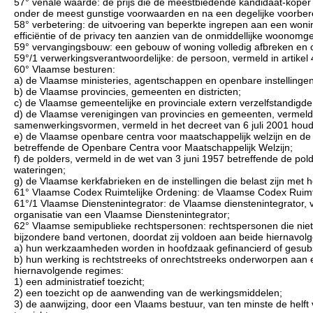
57° venale waarde: de prijs die de meestbiedende kandidaat-koper 
onder de meest gunstige voorwaarden en na een degelijke voorbere
58° verbetering: de uitvoering van beperkte ingrepen aan een woning
efficiëntie of de privacy ten aanzien van de onmiddellijke woonomg
59° vervangingsbouw: een gebouw of woning volledig afbreken en o
59°/1 verwerkingsverantwoordelijke: de persoon, vermeld in artik
60° Vlaamse besturen:
a) de Vlaamse ministeries, agentschappen en openbare instellingen
b) de Vlaamse provincies, gemeenten en districten;
c) de Vlaamse gemeentelijke en provinciale extern verzelfstandigd
d) de Vlaamse verenigingen van provincies en gemeenten, vermeld
samenwerkingsvormen, vermeld in het decreet van 6 juli 2001 hou
e) de Vlaamse openbare centra voor maatschappelijk welzijn en de 
betreffende de Openbare Centra voor Maatschappelijk Welzijn;
f) de polders, vermeld in de wet van 3 juni 1957 betreffende de pol
wateringen;
g) de Vlaamse kerkfabrieken en de instellingen die belast zijn met
61° Vlaamse Codex Ruimtelijke Ordening: de Vlaamse Codex Ruimt
61°/1 Vlaamse Dienstenintegrator: de Vlaamse dienstenintegrator, v
organisatie van een Vlaamse Dienstenintegrator;
62° Vlaamse semipublieke rechtspersonen: rechtspersonen die nie
bijzondere band vertonen, doordat zij voldoen aan beide hiernavo
a) hun werkzaamheden worden in hoofdzaak gefinancierd of gesub
b) hun werking is rechtstreeks of onrechtstreeks onderworpen aan 
hiernavolgende regimes:
1) een administratief toezicht;
2) een toezicht op de aanwending van de werkingsmiddelen;
3) de aanwijzing, door een Vlaams bestuur, van ten minste de helft 