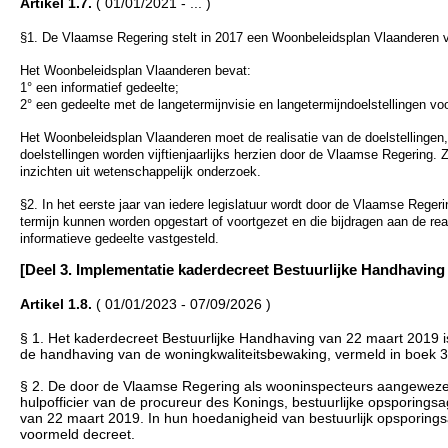
Artikel 1.7.
( 01/01/2021 - ... )
§1. De Vlaamse Regering stelt in 2017 een Woonbeleidsplan Vlaanderen v
Het Woonbeleidsplan Vlaanderen bevat:
1° een informatief gedeelte;
2° een gedeelte met de langetermijnvisie en langetermijndoelstellingen v
Het Woonbeleidsplan Vlaanderen moet de realisatie van de doelstellingen, v
doelstellingen worden vijftienjaarlijks herzien door de Vlaamse Regering
inzichten uit wetenschappelijk onderzoek.
§2. In het eerste jaar van iedere legislatuur wordt door de Vlaamse Reger
termijn kunnen worden opgestart of voortgezet en die bijdragen aan de reali
informatieve gedeelte vastgesteld.
[Deel 3. Implementatie kaderdecreet Bestuurlijke Handhaving (ing
Artikel 1.8.
( 01/01/2023 - 07/09/2026 )
§ 1. Het kaderdecreet Bestuurlijke Handhaving van 22 maart 2019 is,
de handhaving van de woningkwaliteitsbewaking, vermeld in boek 3
§ 2. De door de Vlaamse Regering als wooninspecteurs aangewezen p
hulpofficier van de procureur des Konings, bestuurlijke opsporings
van 22 maart 2019. In hun hoedanigheid van bestuurlijk opsporings
voormeld decreet.