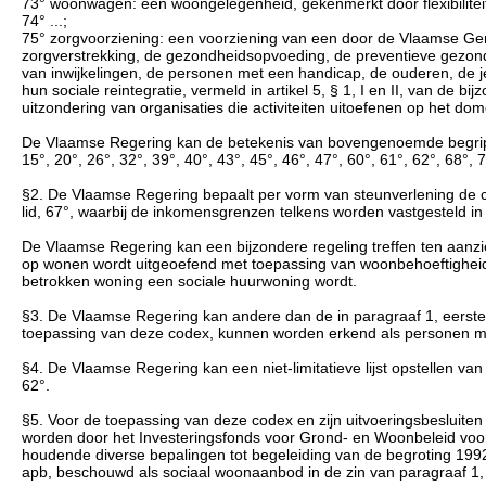
73° woonwagen: een woongelegenheid, gekenmerkt door flexibilitei
74° ...;
75° zorgvoorziening: een voorziening van een door de Vlaamse Gem
zorgverstrekking, de gezondheidsopvoeding, de preventieve gezondhe
van inwijkelingen, de personen met een handicap, de ouderen, de 
hun sociale reintegratie, vermeld in artikel 5, § 1, I en II, van de 
uitzondering van organisaties die activiteiten uitoefenen op het d
De Vlaamse Regering kan de betekenis van bovengenoemde begrippe
15°, 20°, 26°, 32°, 39°, 40°, 43°, 45°, 46°, 47°, 60°, 61°, 62°, 68°, 
§2. De Vlaamse Regering bepaalt per vorm van steunverlening de crite
lid, 67°, waarbij de inkomensgrenzen telkens worden vastgesteld in
De Vlaamse Regering kan een bijzondere regeling treffen ten aanzie
op wonen wordt uitgeoefend met toepassing van woonbehoeftigheid
betrokken woning een sociale huurwoning wordt.
§3. De Vlaamse Regering kan andere dan de in paragraaf 1, eerste l
toepassing van deze codex, kunnen worden erkend als personen m
§4. De Vlaamse Regering kan een niet-limitatieve lijst opstellen va
62°.
§5. Voor de toepassing van deze codex en zijn uitvoeringsbesluite
worden door het Investeringsfonds voor Grond- en Woonbeleid voor 
houdende diverse bepalingen tot begeleiding van de begroting 1992
apb, beschouwd als sociaal woonaanbod in de zin van paragraaf 1, e