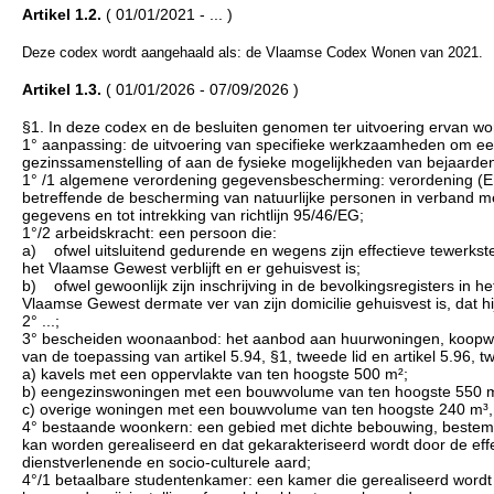
Artikel 1.2.
( 01/01/2021 - ... )
Deze codex wordt aangehaald als: de Vlaamse Codex Wonen van 2021.
Artikel 1.3.
( 01/01/2026 - 07/09/2026 )
§1. In deze codex en de besluiten genomen ter uitvoering ervan wo
1° aanpassing: de uitvoering van specifieke werkzaamheden om e
gezinssamenstelling of aan de fysieke mogelijkheden van bejaard
1° /1 algemene verordening gegevensbescherming: verordening (E
betreffende de bescherming van natuurlijke personen in verband m
gegevens en tot intrekking van richtlijn 95/46/EG;
1°/2 arbeidskracht: een persoon die:
a) ofwel uitsluitend gedurende en wegens zijn effectieve tewerkstel
het Vlaamse Gewest verblijft en er gehuisvest is;
b) ofwel gewoonlijk zijn inschrijving in de bevolkingsregisters in 
Vlaamse Gewest dermate ver van zijn domicilie gehuisvest is, dat hij
2° ...;
3° bescheiden woonaanbod: het aanbod aan huurwoningen, koopwon
van de toepassing van artikel 5.94, §1, tweede lid en artikel 5.96, tw
a) kavels met een oppervlakte van ten hoogste 500 m²;
b) eengezinswoningen met een bouwvolume van ten hoogste 550 m
c) overige woningen met een bouwvolume van ten hoogste 240 m³,
4° bestaande woonkern: een gebied met dichte bebouwing, bestemd 
kan worden gerealiseerd en dat gekarakteriseerd wordt door de eff
dienstverlenende en socio-culturele aard;
4°/1 betaalbare studentenkamer: een kamer die gerealiseerd word