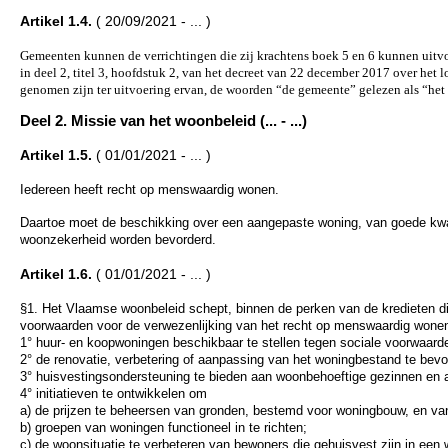
Artikel 1.4.
( 20/09/2021 - ... )
Gemeenten kunnen de verrichtingen die zij krachtens boek 5 en 6 kunnen uitvo
in deel 2, titel 3, hoofdstuk 2, van het decreet van 22 december 2017 over het 
genomen zijn ter uitvoering ervan, de woorden “de gemeente” gelezen als “he
Deel 2. Missie van het woonbeleid (... - ...)
Artikel 1.5.
( 01/01/2021 - ... )
Iedereen heeft recht op menswaardig wonen.
Daartoe moet de beschikking over een aangepaste woning, van goede kwali
woonzekerheid worden bevorderd.
Artikel 1.6.
( 01/01/2021 - ... )
§1. Het Vlaamse woonbeleid schept, binnen de perken van de kredieten d
voorwaarden voor de verwezenlijking van het recht op menswaardig wone
1° huur- en koopwoningen beschikbaar te stellen tegen sociale voorwaard
2° de renovatie, verbetering of aanpassing van het woningbestand te bevo
3° huisvestingsondersteuning te bieden aan woonbehoeftige gezinnen en 
4° initiatieven te ontwikkelen om
a) de prijzen te beheersen van gronden, bestemd voor woningbouw, en v
b) groepen van woningen functioneel in te richten;
c) de woonsituatie te verbeteren van bewoners die gehuisvest zijn in ee