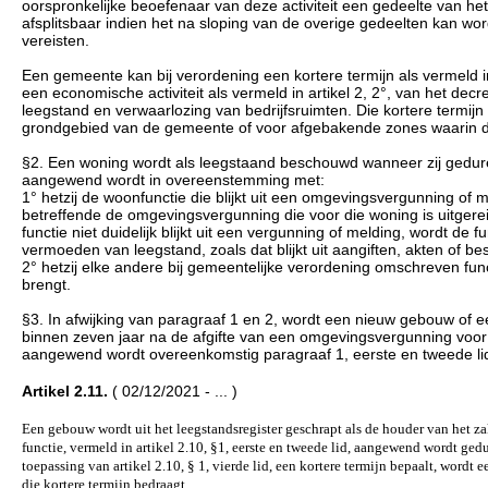
oorspronkelijke beoefenaar van deze activiteit een gedeelte van het
afsplitsbaar indien het na sloping van de overige gedeelten kan w
vereisten.
Een gemeente kan bij verordening een kortere termijn als vermeld 
een economische activiteit als vermeld in artikel 2, 2°, van het de
leegstand en verwaarlozing van bedrijfsruimten. Die kortere termij
grondgebied van de gemeente of voor afgebakende zones waarin de
§2. Een woning wordt als leegstaand beschouwd wanneer zij gedur
aangewend wordt in overeenstemming met:
1° hetzij de woonfunctie die blijkt uit een omgevingsvergunning of m
betreffende de omgevingsvergunning die voor die woning is uitgerei
functie niet duidelijk blijkt uit een vergunning of melding, wordt de
vermoeden van leegstand, zoals dat blijkt uit aangiften, akten of be
2° hetzij elke andere bij gemeentelijke verordening omschreven fun
brengt.
§3. In afwijking van paragraaf 1 en 2, wordt een nieuw gebouw of
binnen zeven jaar na de afgifte van een omgevingsvergunning voor 
aangewend wordt overeenkomstig paragraaf 1, eerste en tweede lid,
Artikel 2.11.
( 02/12/2021 - ... )
Een gebouw wordt uit het leegstandsregister geschrapt als de houder van het za
functie, vermeld in artikel 2.10, §1, eerste en tweede lid, aangewend wordt g
toepassing van artikel 2.10, § 1, vierde lid, een kortere termijn bepaalt, wordt
die kortere termijn bedraagt.