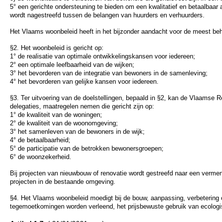
5° een gerichte ondersteuning te bieden om een kwalitatief en betaalbaar
wordt nagestreefd tussen de belangen van huurders en verhuurders.
Het Vlaams woonbeleid heeft in het bijzonder aandacht voor de meest beh
§2. Het woonbeleid is gericht op:
1° de realisatie van optimale ontwikkelingskansen voor iedereen;
2° een optimale leefbaarheid van de wijken;
3° het bevorderen van de integratie van bewoners in de samenleving;
4° het bevorderen van gelijke kansen voor iedereen.
§3. Ter uitvoering van de doelstellingen, bepaald in §2, kan de Vlaamse Re
delegaties, maatregelen nemen die gericht zijn op:
1° de kwaliteit van de woningen;
2° de kwaliteit van de woonomgeving;
3° het samenleven van de bewoners in de wijk;
4° de betaalbaarheid;
5° de participatie van de betrokken bewonersgroepen;
6° de woonzekerheid.
Bij projecten van nieuwbouw of renovatie wordt gestreefd naar een verme
projecten in de bestaande omgeving.
§4. Het Vlaams woonbeleid moedigt bij de bouw, aanpassing, verbetering 
tegemoetkomingen worden verleend, het prijsbewuste gebruik van ecolog