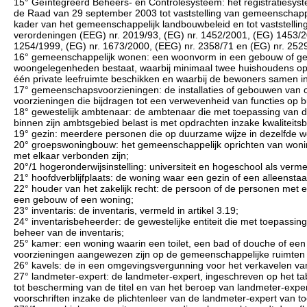
15° Geïntegreerd Beheers- en Controlesysteem: het registratiesyste
de Raad van 29 september 2003 tot vaststelling van gemeenschappel
kader van het gemeenschappelijk landbouwbeleid en tot vaststelli
verordeningen (EEG) nr. 2019/93, (EG) nr. 1452/2001, (EG) 1453/20
1254/1999, (EG) nr. 1673/2000, (EEG) nr. 2358/71 en (EG) nr. 252
16° gemeenschappelijk wonen: een woonvorm in een gebouw of gebo
woongelegenheden bestaat, waarbij minimaal twee huishoudens op vr
één private leefruimte beschikken en waarbij de bewoners samen i
17° gemeenschapsvoorzieningen: de installaties of gebouwen van col
voorzieningen die bijdragen tot een verwevenheid van functies op b
18° gewestelijk ambtenaar: de ambtenaar die met toepassing van 
binnen zijn ambtsgebied belast is met opdrachten inzake kwaliteits
19° gezin: meerdere personen die op duurzame wijze in dezelfde 
20° groepswoningbouw: het gemeenschappelijk oprichten van woni
met elkaar verbonden zijn;
20°/1 hogeronderwijsinstelling: universiteit en hogeschool als verme
21° hoofdverblijfplaats: de woning waar een gezin of een alleenstaand
22° houder van het zakelijk recht: de persoon of de personen met ee
een gebouw of een woning;
23° inventaris: de inventaris, vermeld in artikel 3.19;
24° inventarisbeheerder: de gewestelijke entiteit die met toepassin
beheer van de inventaris;
25° kamer: een woning waarin een toilet, een bad of douche of e
voorzieningen aangewezen zijn op de gemeenschappelijke ruimten i
26° kavels: de in een omgevingsvergunning voor het verkavelen va
27° landmeter-expert: de landmeter-expert, ingeschreven op het t
tot bescherming van de titel en van het beroep van landmeter-expert
voorschriften inzake de plichtenleer van de landmeter-expert van to