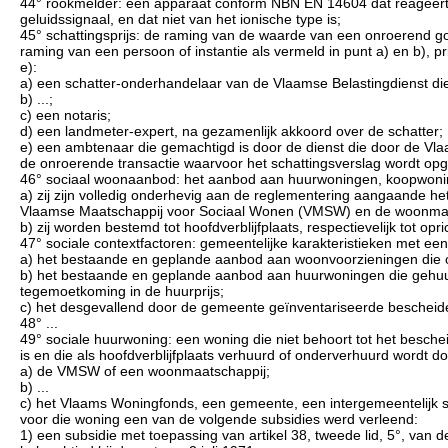
44° rookmelder: een apparaat conform NBN EN 14604 dat reageert 
geluidssignaal, en dat niet van het ionische type is;
45° schattingsprijs: de raming van de waarde van een onroerend g
raming van een persoon of instantie als vermeld in punt a) en b), p
e):
a) een schatter-onderhandelaar van de Vlaamse Belastingdienst die
b) ...;
c) een notaris;
d) een landmeter-expert, na gezamenlijk akkoord over de schatter;
e) een ambtenaar die gemachtigd is door de dienst die door de Vlaams
de onroerende transactie waarvoor het schattingsverslag wordt op
46° sociaal woonaanbod: het aanbod aan huurwoningen, koopwonin
a) zij zijn volledig onderhevig aan de reglementering aangaande h
Vlaamse Maatschappij voor Sociaal Wonen (VMSW) en de woonmaats
b) zij worden bestemd tot hoofdverblijfplaats, respectievelijk tot op
47° sociale contextfactoren: gemeentelijke karakteristieken met e
a) het bestaande en geplande aanbod aan woonvoorzieningen die 
b) het bestaande en geplande aanbod aan huurwoningen die gehuur
tegemoetkoming in de huurprijs;
c) het desgevallend door de gemeente geïnventariseerde beschei
48° ...
49° sociale huurwoning: een woning die niet behoort tot het besc
is en die als hoofdverblijfplaats verhuurd of onderverhuurd wordt do
a) de VMSW of een woonmaatschappij;
b) ...
c) het Vlaams Woningfonds, een gemeente, een intergemeentelijk 
voor die woning een van de volgende subsidies werd verleend:
1) een subsidie met toepassing van artikel 38, tweede lid, 5°, van 