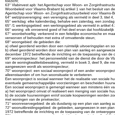
toezicht;
63° Vlabinvest apb: het Agentschap voor Woon- en Zorginfrastruct
Woonbeleid voor Vlaams-Brabant bij artikel 1 van het besluit van 
Agentschap voor Woon- en Zorginfrastructuurbeleid voor Vlaams-Br
64° welzijnsvereniging: een vereniging als vermeld in deel 3, titel
65° werkdag: elke kalenderdag, behalve een zaterdag, een zondag o
65° /1 werkingsgebied: een werkingsgebied als vermeld in artikel 4.
66° woning: elk onroerend goed of het deel ervan dat hoofdzakelijk
67° woonbehoeftig: verkerend in een feitelijke economische en maat
verworven of behouden met extra of omvattende steun;
68° woongebied: de gebieden die:
a) ofwel geordend worden door een ruimtelijk uitvoeringsplan en s
b) ofwel geordend worden door een plan van aanleg en aangewezen zi
december 1972 betreffende de inrichting en de toepassing van de
69° wooninspecteur: het personeelslid van de dienst die door de V
van de woningkwaliteitsbewaking, vermeld in boek 3, deel 9, die met
aangewezen wordt als wooninspecteur;
70° woonproject: een sociaal woonproject of een ander woonproject
alleenstaanden of om hun woonsituatie te verbeteren.
Een woonproject is sociaal wanneer het de realisatie van sociale h
eventuele gemeenschappelijke voorzieningen en bescheiden huurwo
Een sociaal woonproject is gemengd wanneer aan minstens één va
a) het woonproject omvat of realiseert een menging van sociale 
b) de sociale huurwoningen en/of sociale koopwoningen worden zod
met woningen van de privésector;
71° woonreservegebied: de als dusdanig op een plan van aanleg 
72° woonuitbreidingsgebied: de gebieden, aangewezen in een plan v
1972 betreffende de inrichting en de toepassing van de ontwerpg