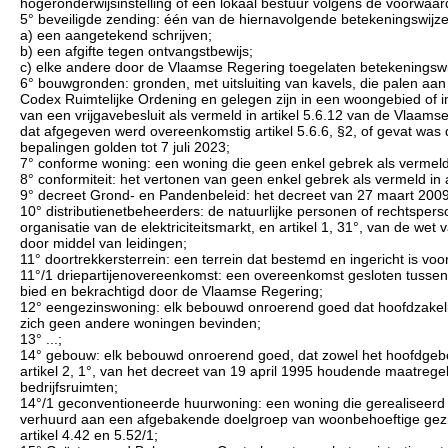
hogeronderwijsinstelling of een lokaal bestuur volgens de voorwaard
5° beveiligde zending: één van de hiernavolgende betekeningswijze
a) een aangetekend schrijven;
b) een afgifte tegen ontvangstbewijs;
c) elke andere door de Vlaamse Regering toegelaten betekeningswi
6° bouwgronden: gronden, met uitsluiting van kavels, die palen aan
Codex Ruimtelijke Ordening en gelegen zijn in een woongebied of 
van een vrijgavebesluit als vermeld in artikel 5.6.12 van de Vlaam
dat afgegeven werd overeenkomstig artikel 5.6.6, §2, of gevat was 
bepalingen golden tot 7 juli 2023;
7° conforme woning: een woning die geen enkel gebrek als vermeld in 
8° conformiteit: het vertonen van geen enkel gebrek als vermeld in ar
9° decreet Grond- en Pandenbeleid: het decreet van 27 maart 2009
10° distributienetbeheerders: de natuurlijke personen of rechtspers
organisatie van de elektriciteitsmarkt, en artikel 1, 31°, van de w
door middel van leidingen;
11° doortrekkersterrein: een terrein dat bestemd en ingericht is vo
11°/1 driepartijenovereenkomst: een overeenkomst gesloten tuss
bied en bekrachtigd door de Vlaamse Regering;
12° eengezinswoning: elk bebouwd onroerend goed dat hoofdzakelij
zich geen andere woningen bevinden;
13° ...;
14° gebouw: elk bebouwd onroerend goed, dat zowel het hoofdgebouw
artikel 2, 1°, van het decreet van 19 april 1995 houdende maatrege
bedrijfsruimten;
14°/1 geconventioneerde huurwoning: een woning die gerealiseerd w
verhuurd aan een afgebakende doelgroep van woonbehoeftige gezi
artikel 4.42 en 5.52/1;