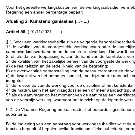
Voor het gedeelte werkingskosten van de werkingssubsidie, vermeld in
Regering een ander percentage bepaalt.
Afdeling 2. Kunstenorganisaties (... - ...)
Artikel 56.
( 01/11/2021 - ... )
§ 1. Voor een werkingssubsidie zijn de volgende beoordelingscriter
1° de kwaliteit van de voorgestelde werking waaronder de landelijke o
samenwerkingsverbanden en de concrete uitwerking. Die wordt beoor
2, of, als dat van toepassing is, aan de hand van de kerntaken, verm
2° de kwaliteit van het zakelijke beheer van de voorgestelde werkin
a) de realiteitszin en de redelijkheid van de begroting;
b) de evenwichtige samenstelling van de bestuursorganen en de wi
c) de kwaliteit van het personeelsbeleid, met bijzondere aandacht v
integriteit;
3° de relevantie van de werking voor de discipline of het kunstenla
4° de mate waarin het aanvraagdossier een of meer aandachtspunten ui
5° als de aanvrager op het moment van de aanvraag een werkingssubs
van de voorbije werking, waarvoor het toezicht op de lopende werki
§ 2. De Vlaamse Regering bepaalt nader het beoordelingscriterium, v
subcriteria.
Bij de indiening van een aanvraag voor werkingssubsidies wijst de 
functies bepaalt of bepalen welke functiespecifieke subcriteria, ver