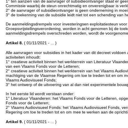
1° ten aanzien van de aanvrager of subsidieontvanger staat er geen
Commissie waarbij de steun onrechtmatig en onverenigbaar is verkl
2° de aanvrager of subsidieontvanger is geen onderneming in moeili
3° de toekenning van de subsidie leidt niet tot een schending van he
De aanmeldingsdrempels voor investeringsen exploitatiesteun voor cu
Groepsvrijstellingsverordening, worden in acht genomen bij de toek
aanmeldingsdrempels overschreden worden, wordt de voorgenomen
Artikel 8.
( 01/11/2021 - ... )
Alle aanvragen voor subsidies in het kader van dit decreet voldo
activiteiten inhoudt:
1° creatieve activiteit binnen het werkterrein van Literatuur Vlaan
van een Vlaams Fonds voor de Letteren;
2° creatieve activiteit binnen het werkterrein van het Vlaams Audio
machtiging van de Vlaamse Regering om toe te treden tot en om me
Vlaams Audiovisueel Fonds;
3° het ontwerp of de uitvoering van al dan niet experimentele bouw
In het eerste lid wordt verstaan onder:
1° Literatuur Vlaanderen: het Vlaams Fonds voor de Letteren, opge
Fonds voor de Letteren;
2° Vlaams Audiovisueel Fonds: het Vlaams Audiovisueel Fonds, ver
Regering om toe te treden tot en om mee te werken aan de opricht
Artikel 9.
( 01/11/2021 - ... )