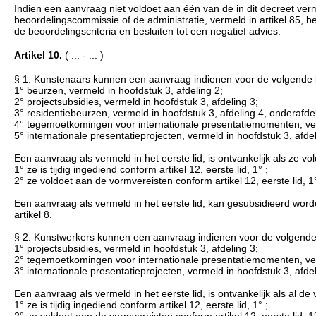
Indien een aanvraag niet voldoet aan één van de in dit decreet ve
beoordelingscommissie of de administratie, vermeld in artikel 85,
de beoordelingscriteria en besluiten tot een negatief advies.
Artikel 10.
( ... - ... )
§ 1. Kunstenaars kunnen een aanvraag indienen voor de volgende 
1° beurzen, vermeld in hoofdstuk 3, afdeling 2;
2° projectsubsidies, vermeld in hoofdstuk 3, afdeling 3;
3° residentiebeurzen, vermeld in hoofdstuk 3, afdeling 4, onderafdel
4° tegemoetkomingen voor internationale presentatiemomenten, verm
5° internationale presentatieprojecten, vermeld in hoofdstuk 3, afde
Een aanvraag als vermeld in het eerste lid, is ontvankelijk als ze 
1° ze is tijdig ingediend conform artikel 12, eerste lid, 1° ;
2° ze voldoet aan de vormvereisten conform artikel 12, eerste lid, 1
Een aanvraag als vermeld in het eerste lid, kan gesubsidieerd worde
artikel 8.
§ 2. Kunstwerkers kunnen een aanvraag indienen voor de volgende 
1° projectsubsidies, vermeld in hoofdstuk 3, afdeling 3;
2° tegemoetkomingen voor internationale presentatiemomenten, verm
3° internationale presentatieprojecten, vermeld in hoofdstuk 3, afde
Een aanvraag als vermeld in het eerste lid, is ontvankelijk als al d
1° ze is tijdig ingediend conform artikel 12, eerste lid, 1° ;
2° ze voldoet aan de vormvereisten conform artikel 12, eerste lid, 1