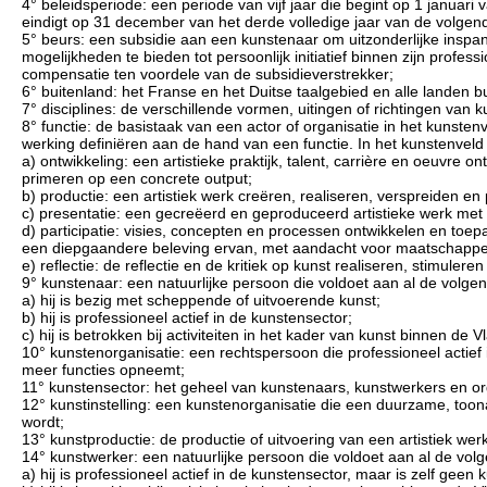
4° beleidsperiode: een periode van vijf jaar die begint op 1 januari
eindigt op 31 december van het derde volledige jaar van de volgen
5° beurs: een subsidie aan een kunstenaar om uitzonderlijke insp
mogelijkheden te bieden tot persoonlijk initiatief binnen zijn profe
compensatie ten voordele van de subsidieverstrekker;
6° buitenland: het Franse en het Duitse taalgebied en alle landen bu
7° disciplines: de verschillende vormen, uitingen of richtingen van k
8° functie: de basistaak van een actor of organisatie in het kunsten
werking definiëren aan de hand van een functie. In het kunstenveld
a) ontwikkeling: een artistieke praktijk, talent, carrière en oeuvre 
primeren op een concrete output;
b) productie: een artistiek werk creëren, realiseren, verspreiden e
c) presentatie: een gecreëerd en geproduceerd artistieke werk met 
d) participatie: visies, concepten en processen ontwikkelen en toep
een diepgaandere beleving ervan, met aandacht voor maatschappelijk
e) reflectie: de reflectie en de kritiek op kunst realiseren, stimuler
9° kunstenaar: een natuurlijke persoon die voldoet aan al de volg
a) hij is bezig met scheppende of uitvoerende kunst;
b) hij is professioneel actief in de kunstensector;
c) hij is betrokken bij activiteiten in het kader van kunst binnen 
10° kunstenorganisatie: een rechtspersoon die professioneel actie
meer functies opneemt;
11° kunstensector: het geheel van kunstenaars, kunstwerkers en orga
12° kunstinstelling: een kunstenorganisatie die een duurzame, too
wordt;
13° kunstproductie: de productie of uitvoering van een artistiek werk
14° kunstwerker: een natuurlijke persoon die voldoet aan al de vo
a) hij is professioneel actief in de kunstensector, maar is zelf geen 