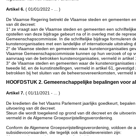
Artikel 6.
( 01/01/2022 - ... )
De Vlaamse Regering betrekt de Vlaamse steden en gemeenten en
van dit decreet:
1° ze vraagt aan de Vlaamse steden en gemeenten een schriftelijke 
opstellen van deze bijdrage gebeurt na of in overleg met de repres
Gemeenschapscommissie. In die schriftelijke bijdrage formuleren 
kunstenorganisaties met een landelijke of internationale uitstraling 
2° de Vlaamse steden en gemeenten waar kunstenorganisaties geves
Vlaamse Gemeenschapscommissie kunnen op hun verzoek of op ve
aanvraag van de betrokken kunstenorganisaties, vermeld in artikel 
3° de Vlaamse steden en gemeenten waar de kunstenorganisaties me
tweede lid, en de kunstinstellingen, vermeld in artikel 61, geves
betrokken bij het sluiten van de beheersovereenkomsten, vermeld i
HOOFDSTUK 2. Gemeenschappelijke bepalingen voor alle su
Artikel 7.
( 01/11/2021 - ... )
De kredieten die het Vlaams Parlement jaarlijks goedkeurt, bepale
uitvoering van dit decreet.
Steun die wordt toegekend op grond van dit decreet en de uitvoeri
vermeld in de Algemene Groepsvrijstellingsverordening.
Conform de Algemene Groepsvrijstellingsverordening, voldoen de a
subsidievoorwaarden, die tegelijk ook subsidievereisten zijn: