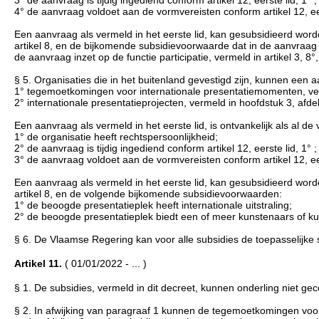
4° de aanvraag voldoet aan de vormvereisten conform artikel 12, eer
Een aanvraag als vermeld in het eerste lid, kan gesubsidieerd worde
artikel 8, en de bijkomende subsidievoorwaarde dat in de aanvraag
de aanvraag inzet op de functie participatie, vermeld in artikel 3, 8°,
§ 5. Organisaties die in het buitenland gevestigd zijn, kunnen een
1° tegemoetkomingen voor internationale presentatiemomenten, verm
2° internationale presentatieprojecten, vermeld in hoofdstuk 3, afde
Een aanvraag als vermeld in het eerste lid, is ontvankelijk als al d
1° de organisatie heeft rechtspersoonlijkheid;
2° de aanvraag is tijdig ingediend conform artikel 12, eerste lid, 1° ;
3° de aanvraag voldoet aan de vormvereisten conform artikel 12, eer
Een aanvraag als vermeld in het eerste lid, kan gesubsidieerd worde
artikel 8, en de volgende bijkomende subsidievoorwaarden:
1° de beoogde presentatieplek heeft internationale uitstraling;
2° de beoogde presentatieplek biedt een of meer kunstenaars of ku
§ 6. De Vlaamse Regering kan voor alle subsidies de toepasselijk
Artikel 11.
( 01/01/2022 - ... )
§ 1. De subsidies, vermeld in dit decreet, kunnen onderling niet g
§ 2. In afwijking van paragraaf 1 kunnen de tegemoetkomingen voor