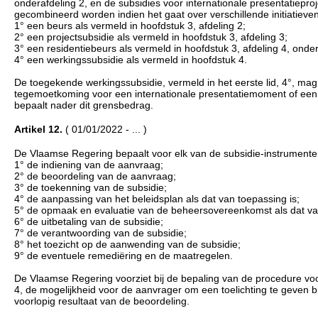
onderafdeling 2, en de subsidies voor internationale presentatieproj
gecombineerd worden indien het gaat over verschillende initiatie
1° een beurs als vermeld in hoofdstuk 3, afdeling 2;
2° een projectsubsidie als vermeld in hoofdstuk 3, afdeling 3;
3° een residentiebeurs als vermeld in hoofdstuk 3, afdeling 4, onder
4° een werkingssubsidie als vermeld in hoofdstuk 4.
De toegekende werkingssubsidie, vermeld in het eerste lid, 4°, ma
tegemoetkoming voor een internationale presentatiemoment of een 
bepaalt nader dit grensbedrag.
Artikel 12.
( 01/01/2022 - ... )
De Vlaamse Regering bepaalt voor elk van de subsidie-instrumenten
1° de indiening van de aanvraag;
2° de beoordeling van de aanvraag;
3° de toekenning van de subsidie;
4° de aanpassing van het beleidsplan als dat van toepassing is;
5° de opmaak en evaluatie van de beheersovereenkomst als dat van
6° de uitbetaling van de subsidie;
7° de verantwoording van de subsidie;
8° het toezicht op de aanwending van de subsidie;
9° de eventuele remediëring en de maatregelen.
De Vlaamse Regering voorziet bij de bepaling van de procedure vo
4, de mogelijkheid voor de aanvrager om een toelichting te geven b
voorlopig resultaat van de beoordeling.