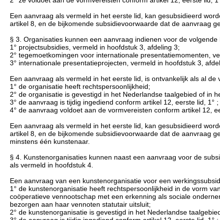
Een aanvraag als vermeld in het eerste lid, kan gesubsidieerd worde
artikel 8, en de bijkomende subsidievoorwaarde dat de aanvraag g
§ 3. Organisaties kunnen een aanvraag indienen voor de volgende 
1° projectsubsidies, vermeld in hoofdstuk 3, afdeling 3;
2° tegemoetkomingen voor internationale presentatiemomenten, verm
3° internationale presentatieprojecten, vermeld in hoofdstuk 3, afde
Een aanvraag als vermeld in het eerste lid, is ontvankelijk als al d
1° de organisatie heeft rechtspersoonlijkheid;
2° de organisatie is gevestigd in het Nederlandse taalgebied of in 
3° de aanvraag is tijdig ingediend conform artikel 12, eerste lid, 1° ;
4° de aanvraag voldoet aan de vormvereisten conform artikel 12, eer
Een aanvraag als vermeld in het eerste lid, kan gesubsidieerd worde
artikel 8, en de bijkomende subsidievoorwaarde dat de aanvraag g
minstens één kunstenaar.
§ 4. Kunstenorganisaties kunnen naast een aanvraag voor de subsi
als vermeld in hoofdstuk 4.
Een aanvraag van een kunstenorganisatie voor een werkingssubsidie 
1° de kunstenorganisatie heeft rechtspersoonlijkheid in de vorm va
coöperatieve vennootschap met een erkenning als sociale ondernem
bezorgen aan haar vennoten statutair uitsluit;
2° de kunstenorganisatie is gevestigd in het Nederlandse taalgebied
3° de aanvraag is tijdig ingediend conform artikel 12, eerste lid, 1° ;