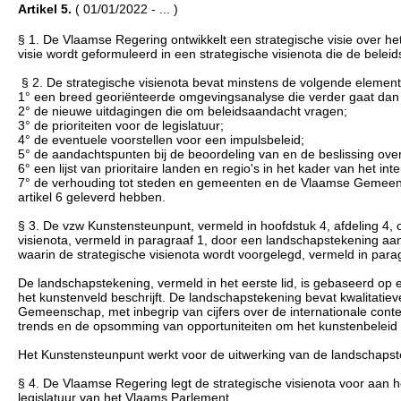
Artikel 5.
( 01/01/2022 - ... )
§ 1. De Vlaamse Regering ontwikkelt een strategische visie over het
visie wordt geformuleerd in een strategische visienota die de beleid
§ 2. De strategische visienota bevat minstens de volgende elemen
1° een breed georiënteerde omgevingsanalyse die verder gaat dan 
2° de nieuwe uitdagingen die om beleidsaandacht vragen;
3° de prioriteiten voor de legislatuur;
4° de eventuele voorstellen voor een impulsbeleid;
5° de aandachtspunten bij de beoordeling van en de beslissing over a
6° een lijst van prioritaire landen en regio's in het kader van het in
7° de verhouding tot steden en gemeenten en de Vlaamse Gemeens
artikel 6 geleverd hebben.
§ 3. De vzw Kunstensteunpunt, vermeld in hoofdstuk 4, afdeling 4, 
visienota, vermeld in paragraaf 1, door een landschapstekening aan t
waarin de strategische visienota wordt voorgelegd, vermeld in para
De landschapstekening, vermeld in het eerste lid, is gebaseerd op 
het kunstenveld beschrijft. De landschapstekening bevat kwalitati
Gemeenschap, met inbegrip van cijfers over de internationale conte
trends en de opsomming van opportuniteiten om het kunstenbeleid t
Het Kunstensteunpunt werkt voor de uitwerking van de landschapste
§ 4. De Vlaamse Regering legt de strategische visienota voor aan he
legislatuur van het Vlaams Parlement.