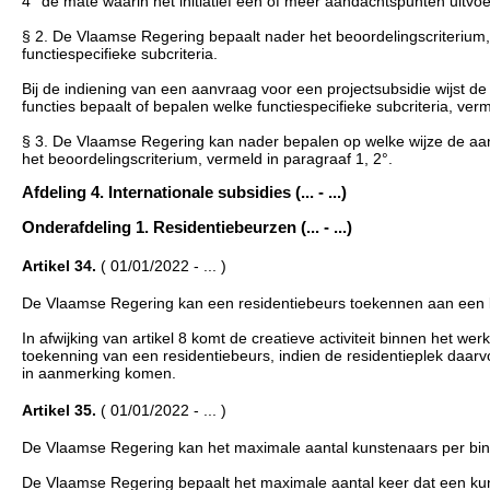
4° de mate waarin het initiatief een of meer aandachtspunten uitvoert 
§ 2. De Vlaamse Regering bepaalt nader het beoordelingscriterium, v
functiespecifieke subcriteria.
Bij de indiening van een aanvraag voor een projectsubsidie wijst de
functies bepaalt of bepalen welke functiespecifieke subcriteria, ver
§ 3. De Vlaamse Regering kan nader bepalen op welke wijze de aanv
het beoordelingscriterium, vermeld in paragraaf 1, 2°.
Afdeling 4. Internationale subsidies (... - ...)
Onderafdeling 1. Residentiebeurzen (... - ...)
Artikel 34.
( 01/01/2022 - ... )
De Vlaamse Regering kan een residentiebeurs toekennen aan een ku
In afwijking van artikel 8 komt de creatieve activiteit binnen het w
toekenning van een residentiebeurs, indien de residentieplek daarv
in aanmerking komen.
Artikel 35.
( 01/01/2022 - ... )
De Vlaamse Regering kan het maximale aantal kunstenaars per binne
De Vlaamse Regering bepaalt het maximale aantal keer dat een kuns