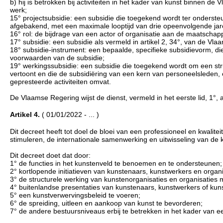
b) hij is betrokken bij activiteiten in het kader van kunst binnen d
werk;
15° projectsubsidie: een subsidie die toegekend wordt ter ondersteun
afgebakend, met een maximale looptijd van drie opeenvolgende jar
16° rol: de bijdrage van een actor of organisatie aan de maatschapp
17° subsidie: een subsidie als vermeld in artikel 2, 34°, van de V
18° subsidie-instrument: een bepaalde, specifieke subsidievorm, die
voorwaarden van de subsidie;
19° werkingssubsidie: een subsidie die toegekend wordt om een stru
vertoont en die de subsidiëring van een kern van personeelsleden, 
gepresteerde activiteiten omvat.
De Vlaamse Regering wijst de dienst, vermeld in het eerste lid, 1°, 
Artikel 4.
( 01/01/2022 - ... )
Dit decreet heeft tot doel de bloei van een professioneel en kwalit
stimuleren, de internationale samenwerking en uitwisseling van de
Dit decreet doet dat door:
1° de functies in het kunstenveld te benoemen en te ondersteunen;
2° kortlopende initiatieven van kunstenaars, kunstwerkers en organ
3° de structurele werking van kunstenorganisaties en organisaties 
4° buitenlandse presentaties van kunstenaars, kunstwerkers of kun
5° een kunstverwervingsbeleid te voeren;
6° de spreiding, uitleen en aankoop van kunst te bevorderen;
7° de andere bestuursniveaus erbij te betrekken in het kader van 