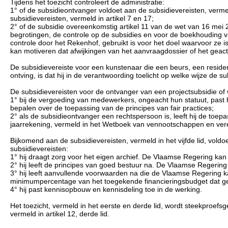
Tijdens het toezicht controleert de administratie:
1° of de subsidieontvanger voldoet aan de subsidievereisten, vermeld
subsidievereisten, vermeld in artikel 7 en 17;
2° of de subsidie overeenkomstig artikel 11 van de wet van 16 mei 
begrotingen, de controle op de subsidies en voor de boekhouding
controle door het Rekenhof, gebruikt is voor het doel waarvoor ze
kan motiveren dat afwijkingen van het aanvraagdossier of het geact
De subsidievereiste voor een kunstenaar die een beurs, een resid
ontving, is dat hij in de verantwoording toelicht op welke wijze de su
De subsidievereisten voor de ontvanger van een projectsubsidie of 
1° bij de vergoeding van medewerkers, ongeacht hun statuut, past h
bepalen over de toepassing van de principes van fair practices;
2° als de subsidieontvanger een rechtspersoon is, leeft hij de toep
jaarrekening, vermeld in het Wetboek van vennootschappen en ver
Bijkomend aan de subsidievereisten, vermeld in het vijfde lid, vol
subsidievereisten:
1° hij draagt zorg voor het eigen archief. De Vlaamse Regering kan
2° hij leeft de principes van goed bestuur na. De Vlaamse Regering
3° hij leeft aanvullende voorwaarden na die de Vlaamse Regering
minimumpercentage van het toegekende financieringsbudget dat g
4° hij past kennisopbouw en kennisdeling toe in de werking.
Het toezicht, vermeld in het eerste en derde lid, wordt steekproefsg
vermeld in artikel 12, derde lid.