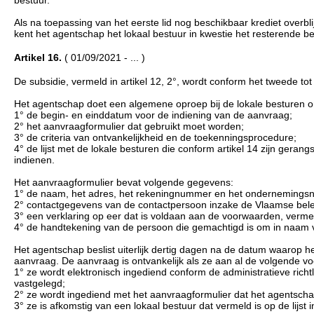
bestuur.
Als na toepassing van het eerste lid nog beschikbaar krediet overbl
kent het agentschap het lokaal bestuur in kwestie het resterende b
Artikel 16.
( 01/09/2021 - ... )
De subsidie, vermeld in artikel 12, 2°, wordt conform het tweede to
Het agentschap doet een algemene oproep bij de lokale besturen om
1° de begin- en einddatum voor de indiening van de aanvraag;
2° het aanvraagformulier dat gebruikt moet worden;
3° de criteria van ontvankelijkheid en de toekenningsprocedure;
4° de lijst met de lokale besturen die conform artikel 14 zijn gera
indienen.
Het aanvraagformulier bevat volgende gegevens:
1° de naam, het adres, het rekeningnummer en het ondernemingsn
2° contactgegevens van de contactpersoon inzake de Vlaamse beleidsp
3° een verklaring op eer dat is voldaan aan de voorwaarden, vermeld
4° de handtekening van de persoon die gemachtigd is om in naam v
Het agentschap beslist uiterlijk dertig dagen na de datum waarop 
aanvraag. De aanvraag is ontvankelijk als ze aan al de volgende v
1° ze wordt elektronisch ingediend conform de administratieve richt
vastgelegd;
2° ze wordt ingediend met het aanvraagformulier dat het agentschap t
3° ze is afkomstig van een lokaal bestuur dat vermeld is op de lijst