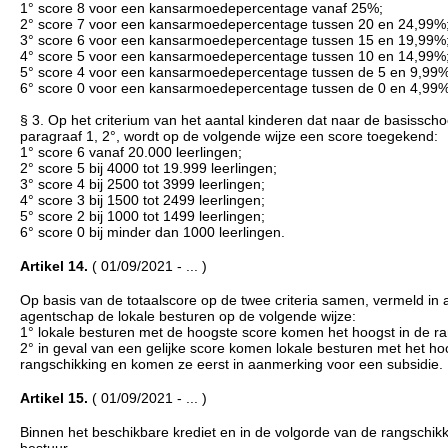
1° score 8 voor een kansarmoedepercentage vanaf 25%;
2° score 7 voor een kansarmoedepercentage tussen 20 en 24,99%
3° score 6 voor een kansarmoedepercentage tussen 15 en 19,99%
4° score 5 voor een kansarmoedepercentage tussen 10 en 14,99%
5° score 4 voor een kansarmoedepercentage tussen de 5 en 9,99%
6° score 0 voor een kansarmoedepercentage tussen de 0 en 4,99%
§ 3. Op het criterium van het aantal kinderen dat naar de basisscho
paragraaf 1, 2°, wordt op de volgende wijze een score toegekend:
1° score 6 vanaf 20.000 leerlingen;
2° score 5 bij 4000 tot 19.999 leerlingen;
3° score 4 bij 2500 tot 3999 leerlingen;
4° score 3 bij 1500 tot 2499 leerlingen;
5° score 2 bij 1000 tot 1499 leerlingen;
6° score 0 bij minder dan 1000 leerlingen.
Artikel 14.
( 01/09/2021 - ... )
Op basis van de totaalscore op de twee criteria samen, vermeld in ar
agentschap de lokale besturen op de volgende wijze:
1° lokale besturen met de hoogste score komen het hoogst in de r
2° in geval van een gelijke score komen lokale besturen met het ho
rangschikking en komen ze eerst in aanmerking voor een subsidie.
Artikel 15.
( 01/09/2021 - ... )
Binnen het beschikbare krediet en in de volgorde van de rangschikki