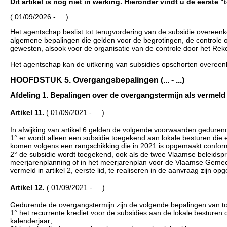
Dit artikel is nog niet in werking. Hieronder vindt u de eerste 
( 01/09/2026 - ... )
Het agentschap beslist tot terugvordering van de subsidie overeenko
algemene bepalingen die gelden voor de begrotingen, de control
gewesten, alsook voor de organisatie van de controle door het Rek
Het agentschap kan de uitkering van subsidies opschorten overeen
HOOFDSTUK 5. Overgangsbepalingen (... - ...)
Afdeling 1. Bepalingen over de overgangstermijn als vermeld in 
Artikel 11.
( 01/09/2021 - ... )
In afwijking van artikel 6 gelden de volgende voorwaarden geduren
1° er wordt alleen een subsidie toegekend aan lokale besturen die e
komen volgens een rangschikking die in 2021 is opgemaakt conform 
2° de subsidie wordt toegekend, ook als de twee Vlaamse beleidsprior
meerjarenplanning of in het meerjarenplan voor de Vlaamse Geme
vermeld in artikel 2, eerste lid, te realiseren in de aanvraag zijn o
Artikel 12.
( 01/09/2021 - ... )
Gedurende de overgangstermijn zijn de volgende bepalingen van t
1° het recurrente krediet voor de subsidies aan de lokale besturen 
kalenderjaar;