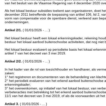
van het besluit van de Vlaamse Regering van 4 december 2020 o
Als het lokaal bestuur subsidies toekent aan organisatoren, doet 
december 2011 betreffende de toepassing van artikel 106, lid 2, v
vorm van compensatie voor de openbare dienst, verleend aan bep
ondernemingen.
Artikel 2/1.
( 01/01/2026 - ... )
Het lokaal bestuur heeft een lokaal erkenningskader, rekening hou
bestuur het lokaal aanbod buitenschoolse activiteiten, dat nog nie
Het lokaal bestuur evalueert op periodieke basis het lokaal erken
artikel 7 van het decreet van 3 mei 2019.
Artikel 2/2.
( 01/01/2026 - ... )
In het kader van de rol van toezichthouder en handhaver, als vermel
zaken:
1° het registreren en documenteren van de behandeling van klachte
2° het periodiek evalueren van het erkend aanbod buitenschoolse a
erkenningskader;
3° het overeenkomen, op initiatief van het lokaal bestuur, van ver
verbeteracties met betrekking tot het erkend aanbod buitenschoolse ac
11/1 van het decreet van 3 mei 2019, of als de voorwaarden uit het 
Artikel 3.
( 01/01/2026 - ... )