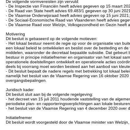
De volgende vormvereisten zijn vervuld:
- De Inspectie van Financiën heeft advies gegeven op 15 maart 20
- De Raad van State heeft advies 69.483/1 gegeven op 30 juni 202
- De Vlaamse Onderwijsraad heeft advies gegeven op 15 juni 2021;
- De Sociaal-Economische Raad van Vlaanderen heeft advies gegev
- De Vlaamse Raad voor Welzijn, Volksgezondheid en Gezin heeft a
Motivering
Dit besluit is gebaseerd op de volgende motieven:
- Het lokaal bestuur neemt de regie op voor de organisatie van bui
een lokaal beleid te ontwikkelen en beslist over de besteding en de 
middelen, waaronder de decretaal bepaalde subsidie. Dat gebeurt bin
bestuur in principe initiatiefnemer en organisator van het lokaal 
operationele doelstellingen ontwikkelt en operationele acties coörd
deels bij voorrang moet worden besteed aan het aanbod van kleuter
- Dit besluit bepaalt de nadere regels met betrekking tot lokaal bele
namelijk het besluit van de Vlaamse Regering van 16 oktober 2020 o
overgangsbepalingen.
Juridisch kader
Dit besluit sluit aan bij de volgende regelgeving:
- het decreet van 15 juli 2011 houdende vaststelling van de alg
periodieke plan- en rapporteringsverplichtingen aan lokale bestur
- het besluit van de Vlaamse Regering van 4 december 2020 over
Initiatiefnemer
Dit besluit wordt voorgesteld door de Vlaamse minister van Welzijn