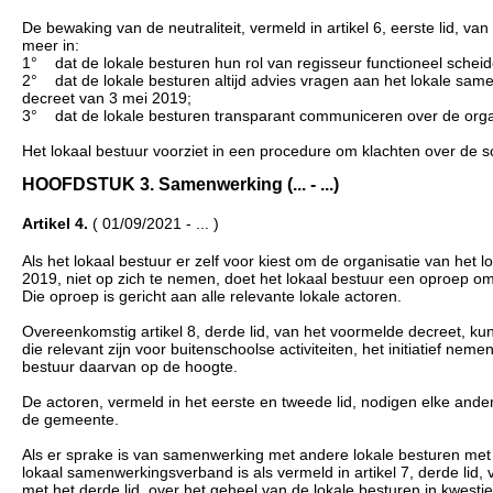
De bewaking van de neutraliteit, vermeld in artikel 6, eerste lid, 
meer in:
1° dat de lokale besturen hun rol van regisseur functioneel scheid
2° dat de lokale besturen altijd advies vragen aan het lokale samen
decreet van 3 mei 2019;
3° dat de lokale besturen transparant communiceren over de orga
Het lokaal bestuur voorziet in een procedure om klachten over de s
HOOFDSTUK 3. Samenwerking (... - ...)
Artikel 4.
( 01/09/2021 - ... )
Als het lokaal bestuur er zelf voor kiest om de organisatie van het
2019, niet op zich te nemen, doet het lokaal bestuur een oproep om d
Die oproep is gericht aan alle relevante lokale actoren.
Overeenkomstig artikel 8, derde lid, van het voormelde decreet, kun
die relevant zijn voor buitenschoolse activiteiten, het initiatief n
bestuur daarvan op de hoogte.
De actoren, vermeld in het eerste en tweede lid, nodigen elke and
de gemeente.
Als er sprake is van samenwerking met andere lokale besturen met 
lokaal samenwerkingsverband is als vermeld in artikel 7, derde lid,
met het derde lid, over het geheel van de lokale besturen in kwestie