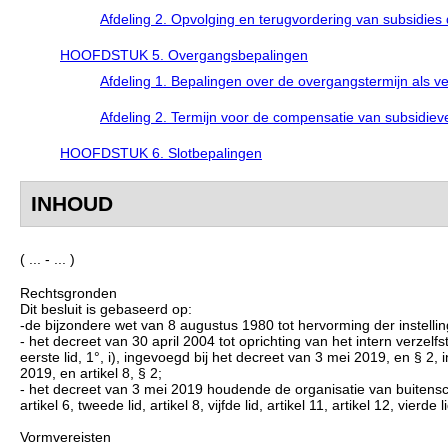
Afdeling 2. Opvolging en terugvordering van subsidies
HOOFDSTUK 5. Overgangsbepalingen
Afdeling 1. Bepalingen over de overgangstermijn als ver
Afdeling 2. Termijn voor de compensatie van subsidiev
HOOFDSTUK 6. Slotbepalingen
INHOUD
( ... - ... )
Rechtsgronden
Dit besluit is gebaseerd op:
-de bijzondere wet van 8 augustus 1980 tot hervorming der instellinge
- het decreet van 30 april 2004 tot oprichting van het intern verzel
eerste lid, 1°, i), ingevoegd bij het decreet van 3 mei 2019, en § 2
2019, en artikel 8, § 2;
- het decreet van 3 mei 2019 houdende de organisatie van buitensch
artikel 6, tweede lid, artikel 8, vijfde lid, artikel 11, artikel 12, vierde 
Vormvereisten