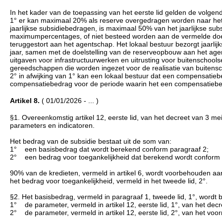
In het kader van de toepassing van het eerste lid gelden de volgen
1° er kan maximaal 20% als reserve overgedragen worden naar het
jaarlijkse subsidiebedragen, is maximaal 50% van het jaarlijkse s
maximumpercentages, of niet besteed worden aan de vermelde doelst
teruggestort aan het agentschap. Het lokaal bestuur bezorgt jaarli
jaar, samen met de doelstelling van de reserveopbouw aan het a
uitgaven voor infrastructuurwerken en uitrusting voor buitenschoolse
gereedschappen die worden ingezet voor de realisatie van buitensch
2° in afwijking van 1° kan een lokaal bestuur dat een compensatiebe
compensatiebedrag voor de periode waarin het een compensatiebe
Artikel 8.
( 01/01/2026 - ... )
§1. Overeenkomstig artikel 12, eerste lid, van het decreet van 3 me
parameters en indicatoren.
Het bedrag van de subsidie bestaat uit de som van:
1° een basisbedrag dat wordt berekend conform paragraaf 2;
2° een bedrag voor toegankelijkheid dat berekend wordt conform 
90% van de kredieten, vermeld in artikel 6, wordt voorbehouden aa
het bedrag voor toegankelijkheid, vermeld in het tweede lid, 2°.
§2. Het basisbedrag, vermeld in paragraaf 1, tweede lid, 1°, word
1° de parameter, vermeld in artikel 12, eerste lid, 1°, van het de
2° de parameter, vermeld in artikel 12, eerste lid, 2°, van het vo