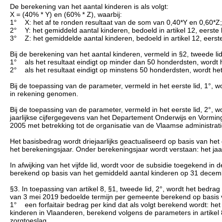
De berekening van het aantal kinderen is als volgt:
X = (40% * Y) en (60% * Z), waarbij:
1° X: het af te ronden resultaat van de som van 0,40*Y en 0,60*Z;
2° Y: het gemiddeld aantal kinderen, bedoeld in artikel 12, eerste l
3° Z: het gemiddelde aantal kinderen, bedoeld in artikel 12, eerste l
Bij de berekening van het aantal kinderen, vermeld in §2, tweede l
1° als het resultaat eindigt op minder dan 50 honderdsten, wordt 
2° als het resultaat eindigt op minstens 50 honderdsten, wordt he
Bij de toepassing van de parameter, vermeld in het eerste lid, 1°, 
in rekening genomen.
Bij de toepassing van de parameter, vermeld in het eerste lid, 2°, 
jaarlijkse cijfergegevens van het Departement Onderwijs en Vorming,
2005 met betrekking tot de organisatie van de Vlaamse administrati
Het basisbedrag wordt driejaarlijks geactualiseerd op basis van h
het berekeningsjaar. Onder berekeningsjaar wordt verstaan: het ja
In afwijking van het vijfde lid, wordt voor de subsidie toegekend 
berekend op basis van het gemiddeld aantal kinderen op 31 decem
§3. In toepassing van artikel 8, §1, tweede lid, 2°, wordt het bedrag
van 3 mei 2019 bedoelde termijn per gemeente berekend op basis 
1° een forfaitair bedrag per kind dat als volgt berekend wordt: het
kinderen in Vlaanderen, berekend volgens de parameters in artikel 
zorgtoeslag.