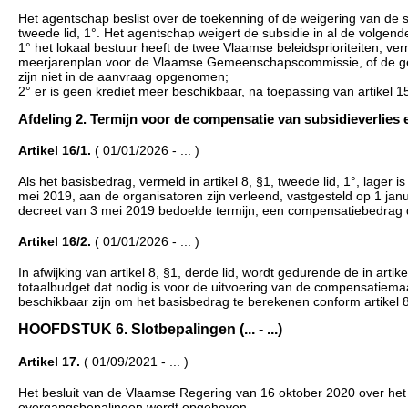
Het agentschap beslist over de toekenning of de weigering van de sub
tweede lid, 1°. Het agentschap weigert de subsidie in al de volgend
1° het lokaal bestuur heeft de twee Vlaamse beleidsprioriteiten, verm
meerjarenplan voor de Vlaamse Gemeenschapscommissie, of de geplan
zijn niet in de aanvraag opgenomen;
2° er is geen krediet meer beschikbaar, na toepassing van artikel 1
Afdeling 2. Termijn voor de compensatie van subsidieverlies e
Artikel 16/1.
( 01/01/2026 - ... )
Als het basisbedrag, vermeld in artikel 8, §1, tweede lid, 1°, lager i
mei 2019, aan de organisatoren zijn verleend, vastgesteld op 1 januar
decreet van 3 mei 2019 bedoelde termijn, een compensatiebedrag d
Artikel 16/2.
( 01/01/2026 - ... )
In afwijking van artikel 8, §1, derde lid, wordt gedurende de in arti
totaalbudget dat nodig is voor de uitvoering van de compensatiemaat
beschikbaar zijn om het basisbedrag te berekenen conform artikel 8
HOOFDSTUK 6. Slotbepalingen (... - ...)
Artikel 17.
( 01/09/2021 - ... )
Het besluit van de Vlaamse Regering van 16 oktober 2020 over het l
overgangsbepalingen wordt opgeheven.