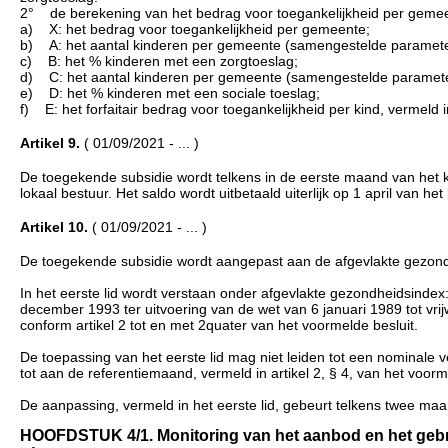
2° de berekening van het bedrag voor toegankelijkheid per gemeente 
a) X: het bedrag voor toegankelijkheid per gemeente;
b) A: het aantal kinderen per gemeente (samengestelde parameter 
c) B: het % kinderen met een zorgtoeslag;
d) C: het aantal kinderen per gemeente (samengestelde parameter 
e) D: het % kinderen met een sociale toeslag;
f) E: het forfaitair bedrag voor toegankelijkheid per kind, vermeld i
Artikel 9.
( 01/09/2021 - ... )
De toegekende subsidie wordt telkens in de eerste maand van het 
lokaal bestuur. Het saldo wordt uitbetaald uiterlijk op 1 april van 
Artikel 10.
( 01/09/2021 - ... )
De toegekende subsidie wordt aangepast aan de afgevlakte gezon
In het eerste lid wordt verstaan onder afgevlakte gezondheidsindex: he
december 1993 ter uitvoering van de wet van 6 januari 1989 tot vr
conform artikel 2 tot en met 2quater van het voormelde besluit.
De toepassing van het eerste lid mag niet leiden tot een nominale ve
tot aan de referentiemaand, vermeld in artikel 2, § 4, van het voorm
De aanpassing, vermeld in het eerste lid, gebeurt telkens twee maa
HOOFDSTUK 4/1. Monitoring van het aanbod en het gebrui