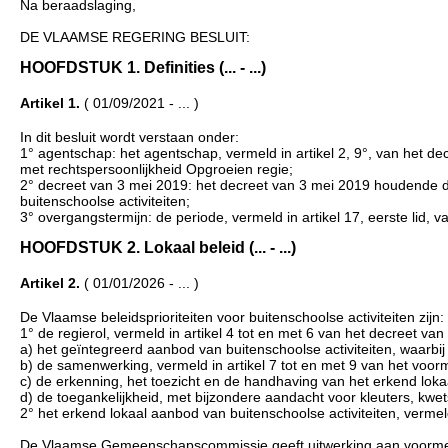
Na beraadslaging,
DE VLAAMSE REGERING BESLUIT:
HOOFDSTUK 1. Definities (... - ...)
Artikel 1.
( 01/09/2021 - ... )
In dit besluit wordt verstaan onder:
1° agentschap: het agentschap, vermeld in artikel 2, 9°, van het dec
met rechtspersoonlijkheid Opgroeien regie;
2° decreet van 3 mei 2019: het decreet van 3 mei 2019 houdende 
buitenschoolse activiteiten;
3° overgangstermijn: de periode, vermeld in artikel 17, eerste lid, 
HOOFDSTUK 2. Lokaal beleid (... - ...)
Artikel 2.
( 01/01/2026 - ... )
De Vlaamse beleidsprioriteiten voor buitenschoolse activiteiten zijn:
1° de regierol, vermeld in artikel 4 tot en met 6 van het decreet va
a) het geïntegreerd aanbod van buitenschoolse activiteiten, waarbi
b) de samenwerking, vermeld in artikel 7 tot en met 9 van het voor
c) de erkenning, het toezicht en de handhaving van het erkend loka
d) de toegankelijkheid, met bijzondere aandacht voor kleuters, kw
2° het erkend lokaal aanbod van buitenschoolse activiteiten, vermeld 
De Vlaamse Gemeenschapscommissie geeft uitwerking aan voormelde b