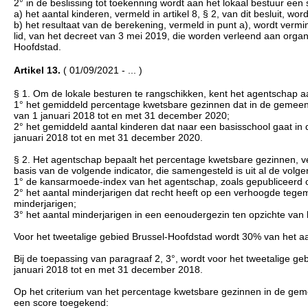
2° in de beslissing tot toekenning wordt aan het lokaal bestuur ee
a) het aantal kinderen, vermeld in artikel 8, § 2, van dit besluit, w
b) het resultaat van de berekening, vermeld in punt a), wordt vermi
lid, van het decreet van 3 mei 2019, die worden verleend aan organ
Hoofdstad.
Artikel 13.
( 01/09/2021 - ... )
§ 1. Om de lokale besturen te rangschikken, kent het agentschap aa
1° het gemiddeld percentage kwetsbare gezinnen dat in de gemeente
van 1 januari 2018 tot en met 31 december 2020;
2° het gemiddeld aantal kinderen dat naar een basisschool gaat in 
januari 2018 tot en met 31 december 2020.
§ 2. Het agentschap bepaalt het percentage kwetsbare gezinnen, 
basis van de volgende indicator, die samengesteld is uit al de vol
1° de kansarmoede-index van het agentschap, zoals gepubliceerd 
2° het aantal minderjarigen dat recht heeft op een verhoogde tegem
minderjarigen;
3° het aantal minderjarigen in een eenoudergezin ten opzichte van h
Voor het tweetalige gebied Brussel-Hoofdstad wordt 30% van het aan
Bij de toepassing van paragraaf 2, 3°, wordt voor het tweetalige g
januari 2018 tot en met 31 december 2018.
Op het criterium van het percentage kwetsbare gezinnen in de geme
een score toegekend: