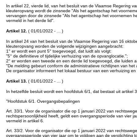
In artikel 22, vierde lid, van het besluit van de Vlaamse Regering 
kleuteropvang wordt de zinsnede "Als het agentschap het voornemen
vervangen door de zinsnede "Als het agentschap het voornemen heef
vermeld in het derde lid".
Artikel 12.
( 01/01/2022 - ... )
In artikel 24 van het besluit van de Vlaamse Regering van 16 oktob
kleuteropvang worden de volgende wijzigingen aangebracht:
1° er wordt een punt 5° toegevoegd, dat luidt als volgt:
"5° de definitieve of tijdelijke verhuizing van de opvanglocatie.";
2° er worden een tweede en een derde lid toegevoegd, die luiden al
"De melding gebeurt conform de administratieve richtlijnen van het
De organisator informeert het lokaal bestuur van een verhuizing en 
Artikel 13.
( 01/01/2022 - ... )
In hetzelfde besluit wordt een hoofdstuk 6/1, dat bestaat uit artikel 3
"Hoofdstuk 6/1. Overgangsbepalingen
Art. 33/1. Voor de organisator die op 1 januari 2022 van rechtswege 
rechtspersoonlijkheid heeft, geldt een overgangsperiode van vier ja
vermeld in artikel 6.
Art. 33/2. Voor de organisator die op 1 januari 2022 van rechtswege e
overgangsperiode van vier jaar om te voldoen aan de verplichting tot