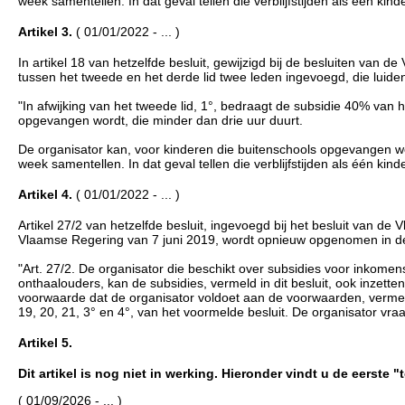
week samentellen. In dat geval tellen die verblijfstijden als één kin
Artikel 3.
( 01/01/2022 - ... )
In artikel 18 van hetzelfde besluit, gewijzigd bij de besluiten va
tussen het tweede en het derde lid twee leden ingevoegd, die luiden
"In afwijking van het tweede lid, 1°, bedraagt de subsidie 40% van
opgevangen wordt, die minder dan drie uur duurt.
De organisator kan, voor kinderen die buitenschools opgevangen wor
week samentellen. In dat geval tellen die verblijfstijden als één kin
Artikel 4.
( 01/01/2022 - ... )
Artikel 27/2 van hetzelfde besluit, ingevoegd bij het besluit van d
Vlaamse Regering van 7 juni 2019, wordt opnieuw opgenomen in de
"Art. 27/2. De organisator die beschikt over subsidies voor inkom
onthaalouders, kan de subsidies, vermeld in dit besluit, ook inzett
voorwaarde dat de organisator voldoet aan de voorwaarden, vermel
19, 20, 21, 3° en 4°, van het voormelde besluit. De organisator vraa
Artikel 5.
Dit artikel is nog niet in werking. Hieronder vindt u de eerste 
( 01/09/2026 - ... )