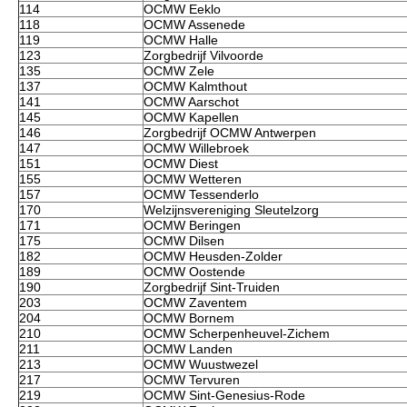
114
OCMW Eeklo
118
OCMW Assenede
119
OCMW Halle
123
Zorgbedrijf Vilvoorde
135
OCMW Zele
137
OCMW Kalmthout
141
OCMW Aarschot
145
OCMW Kapellen
146
Zorgbedrijf OCMW Antwerpen
147
OCMW Willebroek
151
OCMW Diest
155
OCMW Wetteren
157
OCMW Tessenderlo
170
Welzijnsvereniging Sleutelzorg
171
OCMW Beringen
175
OCMW Dilsen
182
OCMW Heusden-Zolder
189
OCMW Oostende
190
Zorgbedrijf Sint-Truiden
203
OCMW Zaventem
204
OCMW Bornem
210
OCMW Scherpenheuvel-Zichem
211
OCMW Landen
213
OCMW Wuustwezel
217
OCMW Tervuren
219
OCMW Sint-Genesius-Rode