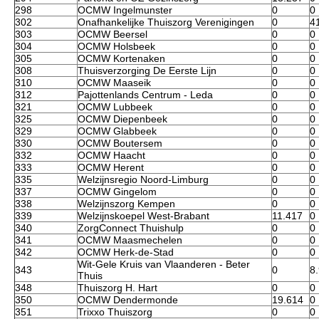
298
OCMW Ingelmunster
0
0
302
Onafhankelijke Thuiszorg Verenigingen
0
4
303
OCMW Beersel
0
0
304
OCMW Holsbeek
0
0
305
OCMW Kortenaken
0
0
308
Thuisverzorging De Eerste Lijn
0
0
310
OCMW Maaseik
0
0
312
Pajottenlands Centrum - Leda
0
0
321
OCMW Lubbeek
0
0
325
OCMW Diepenbeek
0
0
329
OCMW Glabbeek
0
0
330
OCMW Boutersem
0
0
332
OCMW Haacht
0
0
333
OCMW Herent
0
0
335
Welzijnsregio Noord-Limburg
0
0
337
OCMW Gingelom
0
0
338
Welzijnszorg Kempen
0
0
339
Welzijnskoepel West-Brabant
11.417
0
340
ZorgConnect Thuishulp
0
0
341
OCMW Maasmechelen
0
0
342
OCMW Herk-de-Stad
0
0
Wit-Gele Kruis van Vlaanderen - Beter
343
0
8
Thuis
348
Thuiszorg H. Hart
0
0
350
OCMW Dendermonde
19.614
0
351
Trixxo Thuiszorg
0
0