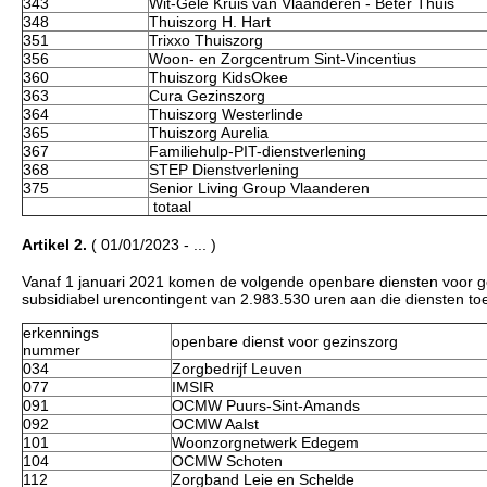
343
Wit-Gele Kruis van Vlaanderen - Beter Thuis
348
Thuiszorg H. Hart
351
Trixxo Thuiszorg
356
Woon- en Zorgcentrum Sint-Vincentius
360
Thuiszorg KidsOkee
363
Cura Gezinszorg
364
Thuiszorg Westerlinde
365
Thuiszorg Aurelia
367
Familiehulp-PIT-dienstverlening
368
STEP Dienstverlening
375
Senior Living Group Vlaanderen
totaal
Artikel 2.
( 01/01/2023 - ... )
Vanaf 1 januari 2021 komen de volgende openbare diensten voor ge
subsidiabel urencontingent van 2.983.530 uren aan die diensten to
erkennings
openbare dienst voor gezinszorg
nummer
034
Zorgbedrijf Leuven
077
IMSIR
091
OCMW Puurs-Sint-Amands
092
OCMW Aalst
101
Woonzorgnetwerk Edegem
104
OCMW Schoten
112
Zorgband Leie en Schelde