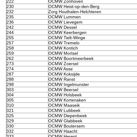
222
OCMW Zonhoven
230
OCMW Heist-op-den-Berg
232
Zorg Houthalen-Helchteren
235
OCMW Lummen
236
OCMW Lievegem
242
OCMW Dessel
244
OCMW Keerbergen
255
OCMW Tielt-Winge
257
OCMW Tremelo
258
OCMW Kontich
259
OCMW Mortsel
262
OCMW Boortmeerbeek
273
OCMW Zoersel
274
OCMW Asse
287
OCMW Koksijde
288
OCMW Ranst
298
OCMW Ingelmunster
303
OCMW Beersel
304
OCMW Holsbeek
305
OCMW Kortenaken
310
OCMW Maaseik
321
OCMW Lubbeek
325
OCMW Diepenbeek
329
OCMW Glabbeek
330
OCMW Boutersem
332
OCMW Haacht
333
OCMW Herent