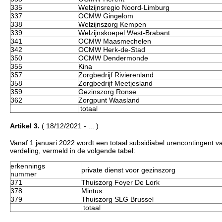
335
Welzijnsregio Noord-Limburg
337
OCMW Gingelom
338
Welzijnszorg Kempen
339
Welzijnskoepel West-Brabant
341
OCMW Maasmechelen
342
OCMW Herk-de-Stad
350
OCMW Dendermonde
355
Kina
357
Zorgbedrijf Rivierenland
358
Zorgbedrijf Meetjesland
359
Gezinszorg Ronse
362
Zorgpunt Waasland
totaal
Artikel 3.
( 18/12/2021 - ... )
Vanaf 1 januari 2022 wordt een totaal subsidiabel urencontingent
verdeling, vermeld in de volgende tabel:
erkennings
private dienst voor gezinszorg
nummer
371
Thuiszorg Foyer De Lork
378
Mintus
379
Thuiszorg SLG Brussel
totaal