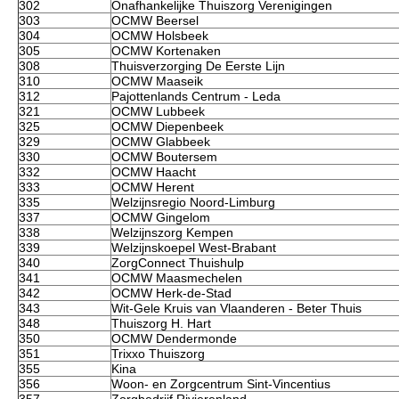
302
Onafhankelijke Thuiszorg Verenigingen
303
OCMW Beersel
304
OCMW Holsbeek
305
OCMW Kortenaken
308
Thuisverzorging De Eerste Lijn
310
OCMW Maaseik
312
Pajottenlands Centrum - Leda
321
OCMW Lubbeek
325
OCMW Diepenbeek
329
OCMW Glabbeek
330
OCMW Boutersem
332
OCMW Haacht
333
OCMW Herent
335
Welzijnsregio Noord-Limburg
337
OCMW Gingelom
338
Welzijnszorg Kempen
339
Welzijnskoepel West-Brabant
340
ZorgConnect Thuishulp
341
OCMW Maasmechelen
342
OCMW Herk-de-Stad
343
Wit-Gele Kruis van Vlaanderen - Beter Thuis
348
Thuiszorg H. Hart
350
OCMW Dendermonde
351
Trixxo Thuiszorg
355
Kina
356
Woon- en Zorgcentrum Sint-Vincentius
357
Zorgbedrijf Rivierenland