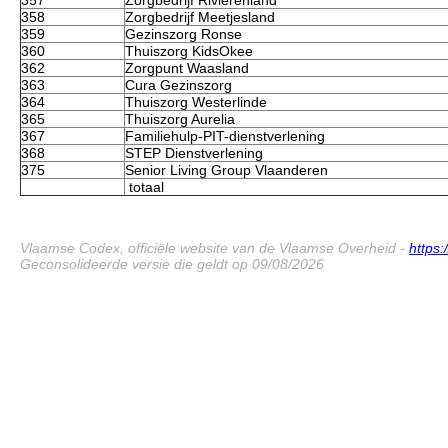
358
Zorgbedrijf Meetjesland
359
Gezinszorg Ronse
360
Thuiszorg KidsOkee
362
Zorgpunt Waasland
363
Cura Gezinszorg
364
Thuiszorg Westerlinde
365
Thuiszorg Aurelia
367
Familiehulp-PIT-dienstverlening
368
STEP Dienstverlening
375
Senior Living Group Vlaanderen
totaal
Vlaamse Codex, officiële website van de Vlaamse Overheid -
https
Geconsolideerde versie die geldt op 09/08/2026