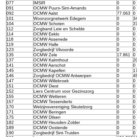
077
IMSIR
0
0
091
OCMW Puurs-Sint-Amands
0
0
092
OCMW Aalst
77.063
0
101
Woonzorgnetwerk Edegem
0
3
104
OCMW Schoten
0
3
112
Zorgband Leie en Schelde
0
0
114
OCMW Eeklo
0
0
118
OCMW Assenede
0
0
119
OCMW Halle
0
0
123
Zorgbedrijf Vilvoorde
0
0
135
OCMW Zele
17.861
0
137
OCMW Kalmthout
0
2
141
OCMW Aarschot
0
0
145
OCMW Kapellen
0
1
146
Zorgbedrijf OCMW Antwerpen
0
4
147
OCMW Willebroek
0
0
151
OCMW Diest
0
0
152
Liers Centrum voor Gezinszorg
0
0
155
OCMW Wetteren
0
0
157
OCMW Tessenderlo
0
0
170
Welzijnsvereniging Sleutelzorg
0
0
171
OCMW Beringen
0
0
175
OCMW Dilsen
0
0
182
OCMW Heusden-Zolder
0
0
189
OCMW Oostende
0
0
190
Zorgbedrijf Sint-Truiden
0
0