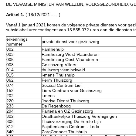
DE VLAAMSE MINISTER VAN WELZIJN, VOLKSGEZONDHEID, GE
Artikel 1.
( 18/12/2021 - ... )
Vanaf 1 januari 2021 komen de volgende private diensten voor gezi
subsidiabel urencontingent van 15.555.072 uren aan die diensten t
erkennings
private dienst voor gezinszorg
nummer
002
Familiehulp
003
Familiezorg West-Vlaanderen
005
Familiezorg Oost-Vlaanderen
008
Gezinszorg Villers
014
thuiszorg vleminckveld
015
i-mens Thuishulp
062
Ferm Thuiszorg
074
Sociaal Centrum Lier
152
Liers Centrum voor Gezinszorg
202
i-mens
220
Joodse Dienst Thuiszorg
233
De Regenboog
294
Partena en OZ Gezinszorg
302
Onafhankelijke Thuiszorg Verenigingen
308
Thuisverzorging De Eerste Lijn
312
Pajottenlands Centrum - Leda
340
ZorgConnect Thuishulp