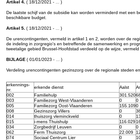
Artikel 4.
( 18/12/2021 - ... )
De laatste schijf van de subsidie kan worden verminderd met een be
beschikbare budget.
Artikel 5.
( 18/12/2021 - ... )
De urencontingenten, vermeld in artikel 1 en 2, worden over de regi
de indeling in zorgregio's en betreffende de samenwerking en pro
tweetalige gebied Brussel-Hoofdstad verdeeld op de wijze, vermeld in
BIJLAGE
( 01/01/2023 - ... )
Verdeling urencontingenten gezinszorg over de regionale steden en 
erkennings-
erkende dienst
Aalst
A
nr.
002
Familiehulp
301.520
6
003
Familiezorg West-Vlaanderen
0
0
005
Familiezorg Oost-Vlaanderen
155.109
0
008
Gezinszorg Villers
0
3
014
thuiszorg vleminckveld
0
1
015
i-mens Thuishulp
116.029
1
034
Zorgbedrijf Leuven
0
0
062
Ferm Thuiszorg
22.009
1
074
Sociaal Centrum Lier
0
1