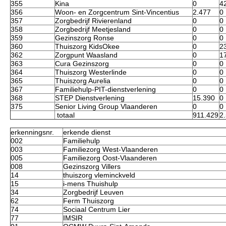
355
Kina
0
4
356
Woon- en Zorgcentrum Sint-Vincentius
2.477
0
357
Zorgbedrijf Rivierenland
0
0
358
Zorgbedrijf Meetjesland
0
0
359
Gezinszorg Ronse
0
0
360
Thuiszorg KidsOkee
0
2
362
Zorgpunt Waasland
0
1
363
Cura Gezinszorg
0
0
364
Thuiszorg Westerlinde
0
0
365
Thuiszorg Aurelia
0
0
367
Familiehulp-PIT-dienstverlening
0
0
368
STEP Dienstverlening
15.390
0
375
Senior Living Group Vlaanderen
0
0
totaal
911.429
2
erkenningsnr.
erkende dienst
002
Familiehulp
003
Familiezorg West-Vlaanderen
005
Familiezorg Oost-Vlaanderen
008
Gezinszorg Villers
14
thuiszorg vleminckveld
15
i-mens Thuishulp
34
Zorgbedrijf Leuven
62
Ferm Thuiszorg
74
Sociaal Centrum Lier
77
IMSIR