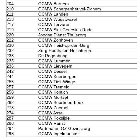
204
OCMW Bornem
210
OCMW Scherpenheuvel-Zichem
211
OCMW Landen
213
OCMW Wuustwezel
217
OCMW Tervuren
219
OCMW Sint-Genesius-Rode
220
Joodse Dienst Thuiszorg
222
OCMW Zonhoven
230
OCMW Heist-op-den-Berg
232
Zorg Houthalen-Helchteren
233
De Regenboog
235
OCMW Lummen
236
OCMW Lievegem
242
OCMW Dessel
244
OCMW Keerbergen
255
OCMW Tielt-Winge
257
OCMW Tremelo
258
OCMW Kontich
259
OCMW Mortsel
262
OCMW Boortmeerbeek
273
OCMW Zoersel
274
OCMW Asse
287
OCMW Koksijde
288
OCMW Ranst
294
Partena en OZ Gezinszorg
298
OCMW Ingelmunster