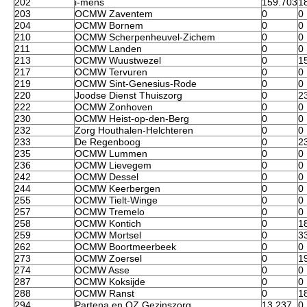
202
i-mens
159.703
1
203
OCMW Zaventem
0
0
204
OCMW Bornem
0
0
210
OCMW Scherpenheuvel-Zichem
0
0
211
OCMW Landen
0
0
213
OCMW Wuustwezel
0
1
217
OCMW Tervuren
0
0
219
OCMW Sint-Genesius-Rode
0
0
220
Joodse Dienst Thuiszorg
0
2
222
OCMW Zonhoven
0
0
230
OCMW Heist-op-den-Berg
0
0
232
Zorg Houthalen-Helchteren
0
0
233
De Regenboog
0
2
235
OCMW Lummen
0
0
236
OCMW Lievegem
0
0
242
OCMW Dessel
0
0
244
OCMW Keerbergen
0
0
255
OCMW Tielt-Winge
0
0
257
OCMW Tremelo
0
0
258
OCMW Kontich
0
1
259
OCMW Mortsel
0
3
262
OCMW Boortmeerbeek
0
0
273
OCMW Zoersel
0
1
274
OCMW Asse
0
0
287
OCMW Koksijde
0
0
288
OCMW Ranst
0
1
294
Partena en OZ Gezinszorg
13.237
0