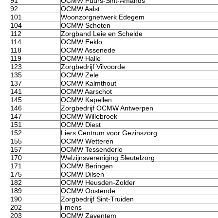
91
OCMW Puurs-Sint-Amands
92
OCMW Aalst
101
Woonzorgnetwerk Edegem
104
OCMW Schoten
112
Zorgband Leie en Schelde
114
OCMW Eeklo
118
OCMW Assenede
119
OCMW Halle
123
Zorgbedrijf Vilvoorde
135
OCMW Zele
137
OCMW Kalmthout
141
OCMW Aarschot
145
OCMW Kapellen
146
Zorgbedrijf OCMW Antwerpen
147
OCMW Willebroek
151
OCMW Diest
152
Liers Centrum voor Gezinszorg
155
OCMW Wetteren
157
OCMW Tessenderlo
170
Welzijnsvereniging Sleutelzorg
171
OCMW Beringen
175
OCMW Dilsen
182
OCMW Heusden-Zolder
189
OCMW Oostende
190
Zorgbedrijf Sint-Truiden
202
i-mens
203
OCMW Zaventem