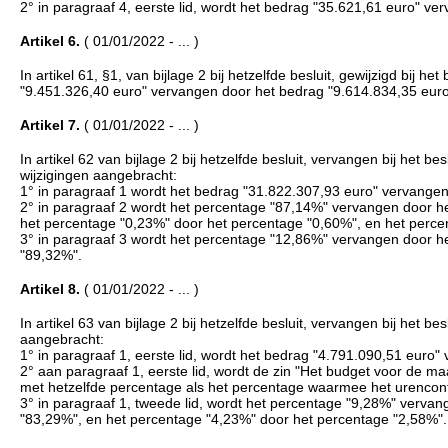
2° in paragraaf 4, eerste lid, wordt het bedrag "35.621,61 euro" v
Artikel 6.
( 01/01/2022 - ... )
In artikel 61, §1, van bijlage 2 bij hetzelfde besluit, gewijzigd bij
"9.451.326,40 euro" vervangen door het bedrag "9.614.834,35 euro
Artikel 7.
( 01/01/2022 - ... )
In artikel 62 van bijlage 2 bij hetzelfde besluit, vervangen bij het
wijzigingen aangebracht:
1° in paragraaf 1 wordt het bedrag "31.822.307,93 euro" vervangen
2° in paragraaf 2 wordt het percentage "87,14%" vervangen door h
het percentage "0,23%" door het percentage "0,60%", en het perce
3° in paragraaf 3 wordt het percentage "12,86%" vervangen door h
"89,32%".
Artikel 8.
( 01/01/2022 - ... )
In artikel 63 van bijlage 2 bij hetzelfde besluit, vervangen bij het
aangebracht:
1° in paragraaf 1, eerste lid, wordt het bedrag "4.791.090,51 euro
2° aan paragraaf 1, eerste lid, wordt de zin "Het budget voor de maat
met hetzelfde percentage als het percentage waarmee het urencont
3° in paragraaf 1, tweede lid, wordt het percentage "9,28%" verva
"83,29%", en het percentage "4,23%" door het percentage "2,58%".