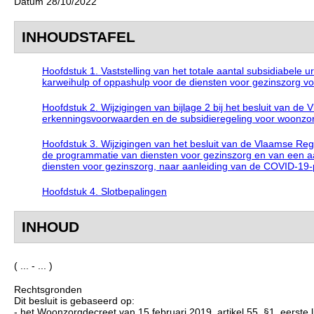
Datum 28/10/2022
INHOUDSTAFEL
Hoofdstuk 1. Vaststelling van het totale aantal subsidiabele
karweihulp of oppashulp voor de diensten voor gezinszorg vo
Hoofdstuk 2. Wijzigingen van bijlage 2 bij het besluit van d
erkenningsvoorwaarden en de subsidieregeling voor woonzor
Hoofdstuk 3. Wijzigingen van het besluit van de Vlaamse Reg
de programmatie van diensten voor gezinszorg en van een aan
diensten voor gezinszorg, naar aanleiding van de COVID-19
Hoofdstuk 4. Slotbepalingen
INHOUD
( ... - ... )
Rechtsgronden
Dit besluit is gebaseerd op:
- het Woonzorgdecreet van 15 februari 2019, artikel 55, §1, eerste l