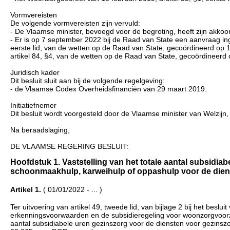
Vormvereisten
De volgende vormvereisten zijn vervuld:
- De Vlaamse minister, bevoegd voor de begroting, heeft zijn akk
- Er is op 7 september 2022 bij de Raad van State een aanvraag ing
eerste lid, van de wetten op de Raad van State, gecoördineerd op 
artikel 84, §4, van de wetten op de Raad van State, gecoördineerd 
Juridisch kader
Dit besluit sluit aan bij de volgende regelgeving:
- de Vlaamse Codex Overheidsfinanciën van 29 maart 2019.
Initiatiefnemer
Dit besluit wordt voorgesteld door de Vlaamse minister van Welzijn
Na beraadslaging,
DE VLAAMSE REGERING BESLUIT:
Hoofdstuk 1. Vaststelling van het totale aantal subsidiab
schoonmaakhulp, karweihulp of oppashulp voor de diensten
Artikel 1.
( 01/01/2022 - ... )
Ter uitvoering van artikel 49, tweede lid, van bijlage 2 bij het be
erkenningsvoorwaarden en de subsidieregeling voor woonzorgvoorzi
aantal subsidiabele uren gezinszorg voor de diensten voor gezinsz