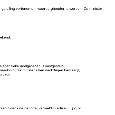
angstelling vertonen om waarborghouder te worden. De minister
bekend:
 specifieke doelgroepen is vastgesteld;
waarborg, die minstens tien werkdagen bedraagt;
proep;
n tijdens de periode, vermeld in artikel 6, §2, 5°.