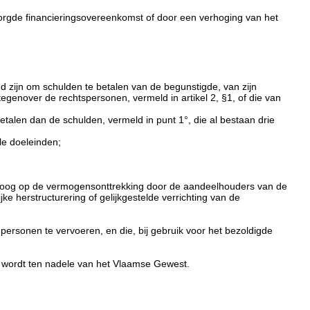
borgde financieringsovereenkomst of door een verhoging van het
d zijn om schulden te betalen van de begunstigde, van zijn
nover de rechtspersonen, vermeld in artikel 2, §1, of die van
talen dan de schulden, vermeld in punt 1°, die al bestaan drie
le doeleinden;
t oog op de vermogensonttrekking door de aandeelhouders van de
 herstructurering of gelijkgestelde verrichting van de
ersonen te vervoeren, en die, bij gebruik voor het bezoldigde
st wordt ten nadele van het Vlaamse Gewest.