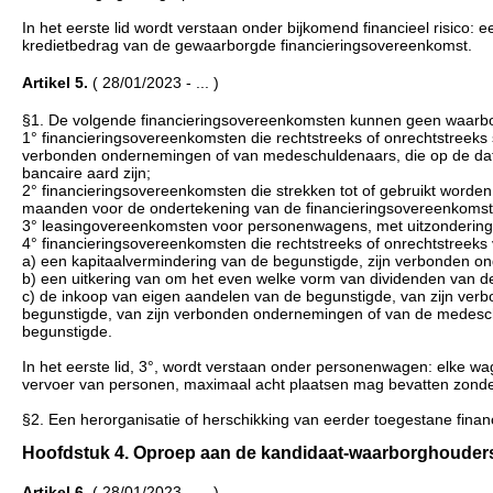
In het eerste lid wordt verstaan onder bijkomend financieel risic
kredietbedrag van de gewaarborgde financieringsovereenkomst.
Artikel 5.
( 28/01/2023 - ... )
§1. De volgende financieringsovereenkomsten kunnen geen waarbor
1° financieringsovereenkomsten die rechtstreeks of onrechtstreeks 
verbonden ondernemingen of van medeschuldenaars, die op de datum
bancaire aard zijn;
2° financieringsovereenkomsten die strekken tot of gebruikt worden
maanden voor de ondertekening van de financieringsovereenkomst
3° leasingovereenkomsten voor personenwagens, met uitzondering 
4° financieringsovereenkomsten die rechtstreeks of onrechtstreek
a) een kapitaalvermindering van de begunstigde, zijn verbonden 
b) een uitkering van om het even welke vorm van dividenden van 
c) de inkoop van eigen aandelen van de begunstigde, van zijn ve
begunstigde, van zijn verbonden ondernemingen of van de medeschul
begunstigde.
In het eerste lid, 3°, wordt verstaan onder personenwagen: elke w
vervoer van personen, maximaal acht plaatsen mag bevatten zonde
§2. Een herorganisatie of herschikking van eerder toegestane finan
Hoofdstuk 4. Oproep aan de kandidaat-waarborghouders en
Artikel 6.
( 28/01/2023 - ... )