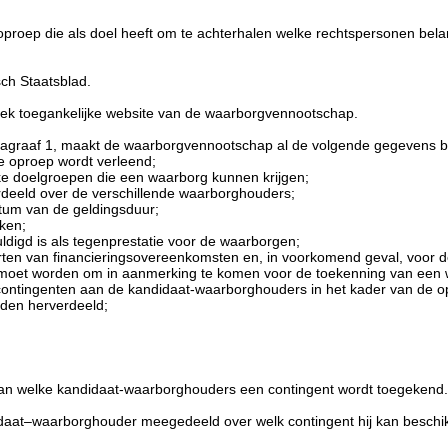
oproep die als doel heeft om te achterhalen welke rechtspersonen bel
ch Staatsblad.
ek toegankelijke website van de waarborgvennootschap.
paragraaf 1, maakt de waarborgvennootschap al de volgende gegevens 
e oproep wordt verleend;
ke doelgroepen die een waarborg kunnen krijgen;
deeld over de verschillende waarborghouders;
tum van de geldingsduur;
ken;
digd is als tegenprestatie voor de waarborgen;
ten van financieringsovereenkomsten en, in voorkomend geval, voor de
 moet worden om in aanmerking te komen voor de toekenning van een 
e contingenten aan de kandidaat-waarborghouders in het kader van de o
rden herverdeeld;
aan welke kandidaat-waarborghouders een contingent wordt toegekend.
didaat–waarborghouder meegedeeld over welk contingent hij kan beschikke