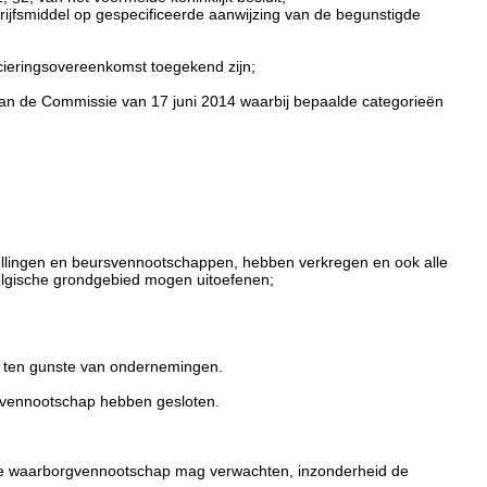
ijfsmiddel op gespecificeerde aanwijzing van de begunstigde
ncieringsovereenkomst toegekend zijn;
 van de Commissie van 17 juni 2014 waarbij bepaalde categorieën
nstellingen en beursvennootschappen, hebben verkregen en ook alle
Belgische grondgebied mogen uitoefenen;
n ten gunste van ondernemingen.
gvennootschap hebben gesloten.
de waarborgvennootschap mag verwachten, inzonderheid de