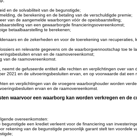
ap;
id en de solvabiliteit van de begunstigde;
nmelding, de berekening en de betaling van de verschuldigde premie;
eer van de aangemelde waarborgen vóór de opeisbaarstelling;
sbaarstelling van een gewaarborgde financieringsovereenkomst;
ige betaalbaarstelling te berekenen;
ldenaars en de zekerheden en voor de toerekening van recuperaties, k
dossiers en relevante gegevens om de waarborgvennootschap toe te lat
oeringsbesluiten ervan en de raamovereenkomst;
ging van de raamovereenkomst.
neemt de gefuseerde entiteit alle rechten en verplichtingen over van
ber 2021 en de uitvoeringsbesluiten ervan, en op voorwaarde dat ee
hten en verplichtingen van de vroegere waarborghouder worden verdeel
tvoeringsbesluiten ervan en de raamovereenkomst.
en waarvoor een waarborg kan worden verkregen en de criter
volgende overeenkomsten:
egunstigde een krediet verleent voor de financiering van investeringe
r rekening van de begunstigde persoonlijk garant stelt ten voordele 
stigde;