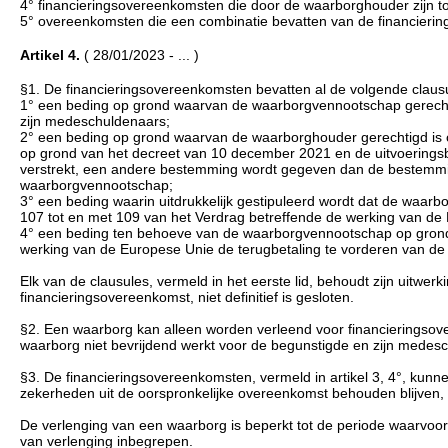
4° financieringsovereenkomsten die door de waarborghouder zijn t
5° overeenkomsten die een combinatie bevatten van de financierin
Artikel 4.
( 28/01/2023 - ... )
§1. De financieringsovereenkomsten bevatten al de volgende claus
1° een beding op grond waarvan de waarborgvennootschap gerecht
zijn medeschuldenaars;
2° een beding op grond waarvan de waarborghouder gerechtigd is om
op grond van het decreet van 10 december 2021 en de uitvoerings
verstrekt, een andere bestemming wordt gegeven dan de bestemmin
waarborgvennootschap;
3° een beding waarin uitdrukkelijk gestipuleerd wordt dat de waarb
107 tot en met 109 van het Verdrag betreffende de werking van de
4° een beding ten behoeve van de waarborgvennootschap op grond 
werking van de Europese Unie de terugbetaling te vorderen van de
Elk van de clausules, vermeld in het eerste lid, behoudt zijn uitw
financieringsovereenkomst, niet definitief is gesloten.
§2. Een waarborg kan alleen worden verleend voor financieringsov
waarborg niet bevrijdend werkt voor de begunstigde en zijn medes
§3. De financieringsovereenkomsten, vermeld in artikel 3, 4°, kunn
zekerheden uit de oorspronkelijke overeenkomst behouden blijven,
De verlenging van een waarborg is beperkt tot de periode waarvoor 
van verlenging inbegrepen.