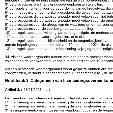
helpdeskfunctie en de bereikbaarheid van de waarborgvennootsch
3° de procedures om financieringsovereenkomsten te sluiten;
4° de regels en criteria voor de beoordeling van de kredietwaardighe
5° de inhoudelijke en vormelijke procedures die gelden voor de aa
6° de procedures die de waarborghouder moet volgen voor het beh
7° de procedures die de waarborghouder moet volgen voor de opei
8° de procedures voor de afroep van de waarborg en om de voorlop
9° de procedures voor de voorlopige betaalbaarstelling;
10° de regels voor de uitwinning van de begunstigde, de medeschu
11° de procedures om waarborgdossiers af te sluiten;
12° de regels voor de beschikbaarheid en de toegankelijkheid van 
aan de bepalingen van het decreet van 10 december 2021, de uitv
13° de regels voor een eventuele herziening, wijziging of beëindi
§4. Als een waarborghouder fuseert met een andere rechtspersoon, 
voldoet aan de voorwaarden, vermeld in het decreet van 10 decem
Als een bestaande waarborghouder wordt gesplitst, kunnen alle rec
voorwaarden, vermeld in het decreet van 10 december 2021, de ui
Hoofdstuk 3. Categorieën van financieringsovereenkomst
Artikel 3.
( 28/01/2023 - ... )
Een waarborg kan alleen verkregen worden tot zekerheid van de 
1° financieringsovereenkomsten waarbij de waarborghouder aan de b
2° financieringsovereenkomsten waarbij de waarborghouder zich voo
3° leasingovereenkomsten tussen de waarborghouder en de begun