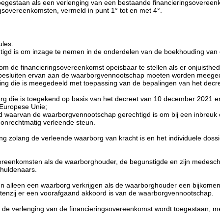
oegestaan als een verlenging van een bestaande financieringsovereen
gsovereenkomsten, vermeld in punt 1° tot en met 4°.
ules:
igd is om inzage te nemen in de onderdelen van de boekhouding van
 de financieringsovereenkomst opeisbaar te stellen als er onjuisthede
besluiten ervan aan de waarborgvennootschap moeten worden meegede
g die is meegedeeld met toepassing van de bepalingen van het decre
org die is toegekend op basis van het decreet van 10 december 2021 en
 Europese Unie;
waarvan de waarborgvennootschap gerechtigd is om bij een inbreuk op
 onrechtmatig verleende steun.
erking zolang de verleende waarborg van kracht is en het individuele 
ereenkomsten als de waarborghouder, de begunstigde en zijn medeschu
chuldenaars.
en alleen een waarborg verkrijgen als de waarborghouder een bijkomend
 tenzij er een voorafgaand akkoord is van de waarborgvennootschap.
de verlenging van de financieringsovereenkomst wordt toegestaan, met e