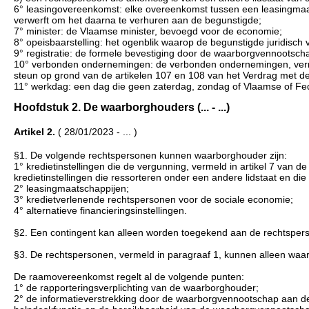
6° leasingovereenkomst: elke overeenkomst tussen een leasingmaat
verwerft om het daarna te verhuren aan de begunstigde;
7° minister: de Vlaamse minister, bevoegd voor de economie;
8° opeisbaarstelling: het ogenblik waarop de begunstigde juridisch
9° registratie: de formele bevestiging door de waarborgvennootsch
10° verbonden ondernemingen: de verbonden ondernemingen, vermeld 
steun op grond van de artikelen 107 en 108 van het Verdrag met d
11° werkdag: een dag die geen zaterdag, zondag of Vlaamse of Fede
Hoofdstuk 2. De waarborghouders (... - ...)
Artikel 2.
( 28/01/2023 - ... )
§1. De volgende rechtspersonen kunnen waarborghouder zijn:
1° kredietinstellingen die de vergunning, vermeld in artikel 7 van 
kredietinstellingen die ressorteren onder een andere lidstaat en
2° leasingmaatschappijen;
3° kredietverlenende rechtspersonen voor de sociale economie;
4° alternatieve financieringsinstellingen.
§2. Een contingent kan alleen worden toegekend aan de rechtspers
§3. De rechtspersonen, vermeld in paragraaf 1, kunnen alleen 
De raamovereenkomst regelt al de volgende punten:
1° de rapporteringsverplichting van de waarborghouder;
2° de informatieverstrekking door de waarborgvennootschap aan 