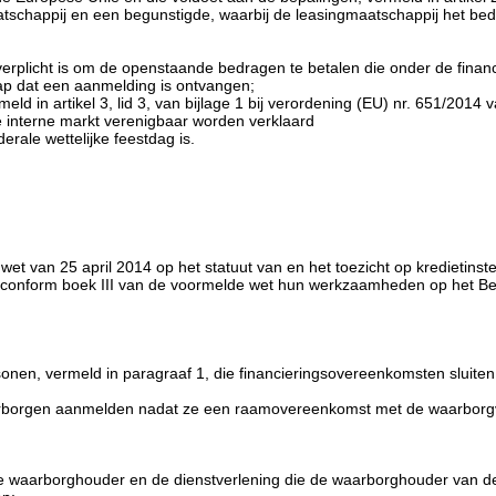
schappij en een begunstigde, waarbij de leasingmaatschappij het bedr
 verplicht is om de openstaande bedragen te betalen die onder de fina
ap dat een aanmelding is ontvangen;
in artikel 3, lid 3, van bijlage 1 bij verordening (EU) nr. 651/2014
e interne markt verenigbaar worden verklaard
rale wettelijke feestdag is.
de wet van 25 april 2014 op het statuut van en het toezicht op kredieti
 die conform boek III van de voormelde wet hun werkzaamheden op het 
onen, vermeld in paragraaf 1, die financieringsovereenkomsten sluite
waarborgen aanmelden nadat ze een raamovereenkomst met de waarbor
de waarborghouder en de dienstverlening die de waarborghouder van 