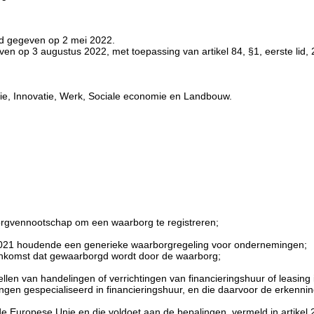
rd gegeven op 2 mei 2022.
n op 3 augustus 2022, met toepassing van artikel 84, §1, eerste lid,
mie, Innovatie, Werk, Sociale economie en Landbouw.
rgvennootschap om een waarborg te registreren;
2021 houdende een generieke waarborgregeling voor ondernemingen;
enkomst dat gewaarborgd wordt door de waarborg;
len van handelingen of verrichtingen van financieringshuur of leasing is 
gen gespecialiseerd in financieringshuur, en die daarvoor de erkenning, 
e Europese Unie en die voldoet aan de bepalingen, vermeld in artikel 2,