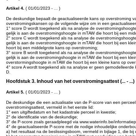
Artikel 4.
( 01/01/2023 - ... )
De deskundige bepaalt de geactualiseerde kans op overstroming va
overstromingskansen op de volgende wijze om in een geactualisee
1° score D wordt toegekend als na analyse de overstromingshoogte
gelijk is aan de overstromingshoogte in mTAW die hoort bij een mid
2° score C wordt toegekend als na analyse de overstromingshoogte
gelijk is aan de overstromingshoogte in mTAW die hoort bij een k
hoort bij een middelgrote kans op overstroming;
3° score B wordt toegekend als na analyse de overstromingshoogte
gelijk is aan de overstromingshoogte in mTAW die hoort bij een kl
overstormingshoogte in mTAW die hoort bij een kleine kans op over
4° score A wordt toegekend als na analyse er geen gemodelleerde k
D.
Hoofdstuk 3. Inhoud van het overstromingsattest (... - ...)
Artikel 5.
( 01/01/2023 - ... )
De deskundige die een actualisatie van de P-score van een perceel
overstromingsattest, vermeld in het eerste lid:
1° een uitgiftedatum en het kadastrale perceel in kwestie;
2° de identificatie van de deskundige;
3° de P-score zoals geraadpleegd via www.waterinfo.be/informatiep
4° de geactualiseerde P-score met de nodige inhoudelijke onderbou
a) het resultaat na de beslissingsboom, vermeld in bijlage 1, die bij