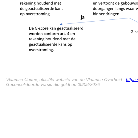
Vlaamse Codex, officiële website van de Vlaamse Overheid -
https
Geconsolideerde versie die geldt op 09/08/2026