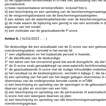
b) het opgemeten terreinniveau in mTAW met aanduiding van het la
perceelsrand;
c) twee representatieve terreinprofielen, inclusief foto’s;
d) een beschrijving en een opmeting van de beschermingsmaatreg
e) de vergunningstoestand van de beschermingsmaatregelen;
f) een advies van de waterloopbeheerder over de beschermingsma
g) de mate waarin de bijsturing een gevolg is van een anomalie in 
eigenaar van het model;
h) een motivatie van de geactualiseerde P-score.
Artikel 6.
( 01/01/2023 - ... )
De deskundige die een actualisatie van de G-score van een gebouw
overstromingsattest, vermeld in het eerste lid:
1° een uitgiftedatum en het kadastrale perceel in kwestie;
2° de identificatie van de deskundige;
3° het adres van het onroerend goed dat wordt doorgelicht, als dat 
4° de G-score zoals geraadpleegd via www.waterinfo.be/informatiep
5° de geactualiseerde G-score met de nodige inhoudelijke onderbo
a) het resultaat na de beslissingsboom, vermeld in bijlage 2, die bij
b) een opmeting van het peil van het laagst gelegen vloerniveau 
vloerniveau van de ondergrondse benutte ruimte in mTAW;
c) een beschrijving en opmeting van de openingen in de gebouwsch
daarvan op plan en voorzien van een foto;
d) een beschrijving en opmeting van de permanente of automatisch
G-score met een weergave daarvan op plan;
e) een beschrijving en opmeting van alle beschermingsmaatregelen
overstromingsgevaar;