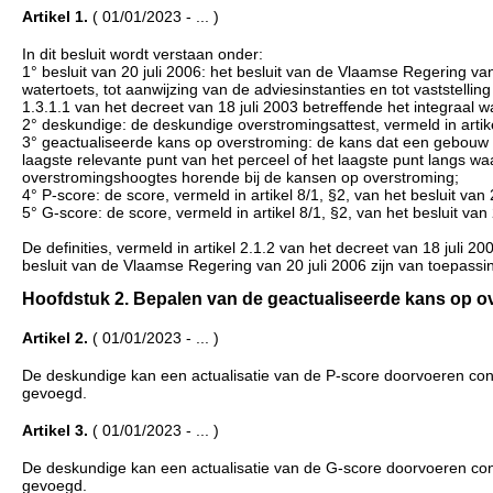
Artikel 1.
( 01/01/2023 - ... )
In dit besluit wordt verstaan onder:
1° besluit van 20 juli 2006: het besluit van de Vlaamse Regering van
watertoets, tot aanwijzing van de adviesinstanties en tot vaststelli
1.3.1.1 van het decreet van 18 juli 2003 betreffende het integraal 
2° deskundige: de deskundige overstromingsattest, vermeld in artik
3° geactualiseerde kans op overstroming: de kans dat een gebouw of
laagste relevante punt van het perceel of het laagste punt langs w
overstromingshoogtes horende bij de kansen op overstroming;
4° P-score: de score, vermeld in artikel 8/1, §2, van het besluit van 
5° G-score: de score, vermeld in artikel 8/1, §2, van het besluit van 
De definities, vermeld in artikel 2.1.2 van het decreet van 18 juli 2
besluit van de Vlaamse Regering van 20 juli 2006 zijn van toepassing
Hoofdstuk 2. Bepalen van de geactualiseerde kans op ove
Artikel 2.
( 01/01/2023 - ... )
De deskundige kan een actualisatie van de P-score doorvoeren conform
gevoegd.
Artikel 3.
( 01/01/2023 - ... )
De deskundige kan een actualisatie van de G-score doorvoeren confor
gevoegd.