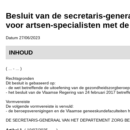
Besluit van de secretaris-gene
voor artsen-specialisten met de
Datum 27/06/2023
INHOUD
( ... - ... )
Rechtsgronden
Dit besluit is gebaseerd op:
- de wet betreffende de uitoefening van de gezondheidszorgberoepe
- het besluit van de Vlaamse Regering van 24 februari 2017 betreffe
Vormvereiste
De volgende vormvereiste is vervuld:
- de beroepsverenigingen en de Vlaamse geneeskundefaculteiten 
DE SECRETARIS-GENERAAL VAN HET DEPARTEMENT ZORG BES
Artikel 1.
( 10/07/2025 - ... )