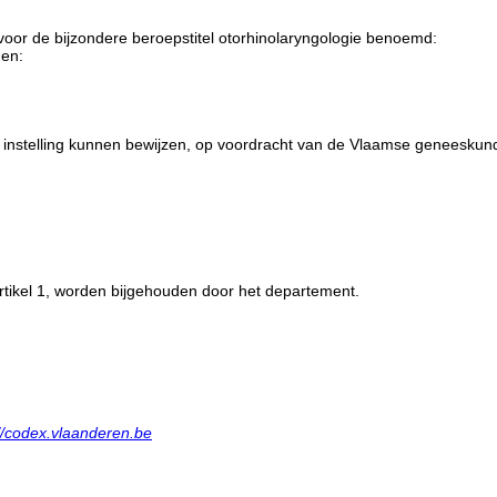
voor de bijzondere beroepstitel otorhinolaryngologie benoemd:
gen:
ire instelling kunnen bewijzen, op voordracht van de Vlaamse geneeskund
rtikel 1, worden bijgehouden door het departement.
://codex.vlaanderen.be