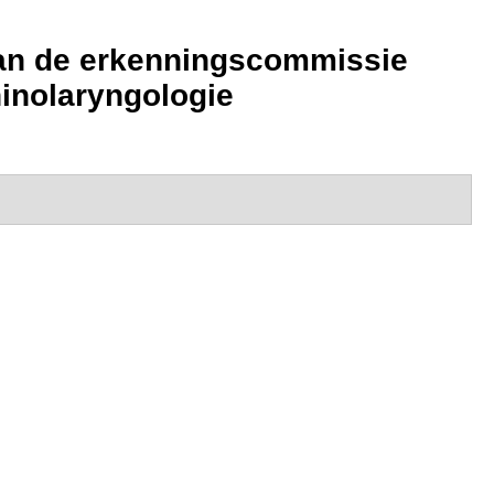
 van de erkenningscommissie
hinolaryngologie