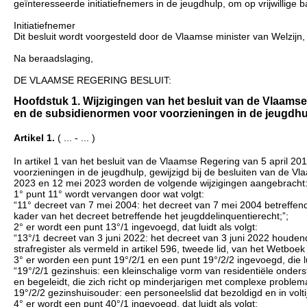
geïnteresseerde initiatiefnemers in de jeugdhulp, om op vrijwillige b
Initiatiefnemer
Dit besluit wordt voorgesteld door de Vlaamse minister van Welzijn
Na beraadslaging,
DE VLAAMSE REGERING BESLUIT:
Hoofdstuk 1. Wijzigingen van het besluit van de Vlaams
en de subsidienormen voor voorzieningen in de jeugdhulp (
Artikel 1.
( ... - ... )
In artikel 1 van het besluit van de Vlaamse Regering van 5 april 
voorzieningen in de jeugdhulp, gewijzigd bij de besluiten van de
2023 en 12 mei 2023 worden de volgende wijzigingen aangebracht
1° punt 11° wordt vervangen door wat volgt:
“11° decreet van 7 mei 2004: het decreet van 7 mei 2004 betreffend
kader van het decreet betreffende het jeugddelinquentierecht;”;
2° er wordt een punt 13°/1 ingevoegd, dat luidt als volgt:
“13°/1 decreet van 3 juni 2022: het decreet van 3 juni 2022 houdend
strafregister als vermeld in artikel 596, tweede lid, van het Wetbo
3° er worden een punt 19°/2/1 en een punt 19°/2/2 ingevoegd, die lu
“19°/2/1 gezinshuis: een kleinschalige vorm van residentiële onder
en begeleidt, die zich richt op minderjarigen met complexe problem
19°/2/2 gezinshuisouder: een personeelslid dat bezoldigd en in volt
4° er wordt een punt 40°/1 ingevoegd, dat luidt als volgt: