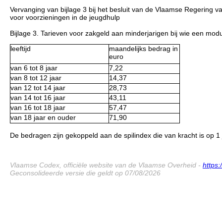
Vervanging van bijlage 3 bij het besluit van de Vlaamse Regering 
voor voorzieningen in de jeugdhulp
Bijlage 3. Tarieven voor zakgeld aan minderjarigen bij wie een modul
leeftijd
maandelijks bedrag in
euro
van 6 tot 8 jaar
7,22
van 8 tot 12 jaar
14,37
van 12 tot 14 jaar
28,73
van 14 tot 16 jaar
43,11
van 16 tot 18 jaar
57,47
van 18 jaar en ouder
71,90
De bedragen zijn gekoppeld aan de spilindex die van kracht is op 1 
Vlaamse Codex, officiële website van de Vlaamse Overheid -
https
Geconsolideerde versie die geldt op 07/08/2026