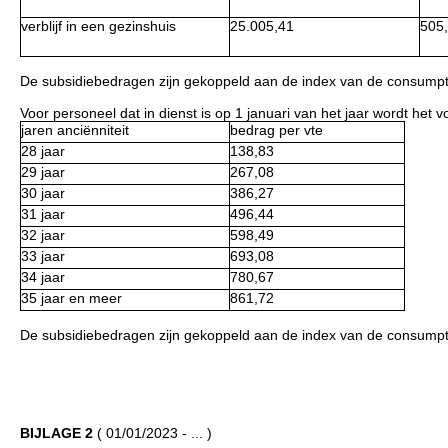
verblijf in een gezinshuis
25.005,41
505
De subsidiebedragen zijn gekoppeld aan de index van de consumptie
Voor personeel dat in dienst is op 1 januari van het jaar wordt het
jaren anciënniteit
bedrag per vte
28 jaar
138,83
29 jaar
267,08
30 jaar
386,27
31 jaar
496,44
32 jaar
598,49
33 jaar
693,08
34 jaar
780,67
35 jaar en meer
861,72
De subsidiebedragen zijn gekoppeld aan de index van de consumptie
BIJLAGE 2
( 01/01/2023 - ... )