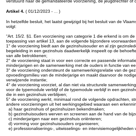
verstuurd naar de gemandateerde voorziening, de jeugdrechter of d
Artikel 4.
( 01/12/2023 - ... )
In hetzelfde besluit, het laatst gewijzigd bij het besluit van de Vl
volgt:
“Art. 15/2. §1. Een voorziening van categorie 1 die erkend is om de
toepassing van artikel 13, aan de volgende bijzondere voorwaarden
1° de voorziening biedt aan de gezinshuisouder en al zijn gezinsle
begeleiding in een gezinshuis daadwerkelijk inspeelt op de behoeften 
van alle betrokkenen;
2° de voorziening staat in voor een correcte en passende informati
minderjarigen en de samenwerking met de ouders in functie van een 
3° de voorziening ondersteunt de samenwerkingsrelatie van de gezi
opvoedingsmilieu van de minderjarige en maakt daarvoor de nodig
verwijzende instantie;
4° de voorziening voorziet, al dan niet via structurele samenwerk
voor de typemodule verblijf of de typemodule verblijf in een gezinsh
die in een gezinshuis verblijven;
5° de voorziening werkt, minimaal rond de volgende opdrachten, st
andere voorzieningen uit het werkingsgebied waaraan een erkenning 
a) haar gezinshuis of gezinshuizen bekendmaken;
b) gezinshuisouders werven en screenen aan de hand van de bijzo
c) minderjarigen naar een gezinshuis oriënteren;
d) vorming voor gezinshuisouders organiseren;
e) professionaliserings-, uitwisselings- en intervisiemogelijkheden