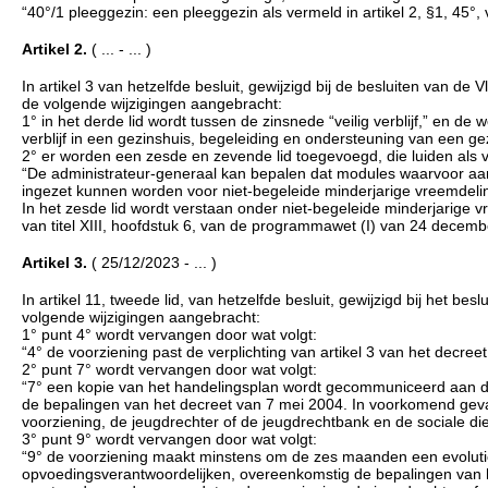
“40°/1 pleeggezin: een pleeggezin als vermeld in artikel 2, §1, 45°, 
Artikel 2.
( ... - ... )
In artikel 3 van hetzelfde besluit, gewijzigd bij de besluiten va
de volgende wijzigingen aangebracht:
1° in het derde lid wordt tussen de zinsnede “veilig verblijf,” en d
verblijf in een gezinshuis, begeleiding en ondersteuning van een ge
2° er worden een zesde en zevende lid toegevoegd, die luiden als v
“De administrateur-generaal kan bepalen dat modules waarvoor aan 
ingezet kunnen worden voor niet-begeleide minderjarige vreemdeli
In het zesde lid wordt verstaan onder niet-begeleide minderjarige 
van titel XIII, hoofdstuk 6, van de programmawet (I) van 24 decemb
Artikel 3.
( 25/12/2023 - ... )
In artikel 11, tweede lid, van hetzelfde besluit, gewijzigd bij het
volgende wijzigingen aangebracht:
1° punt 4° wordt vervangen door wat volgt:
“4° de voorziening past de verplichting van artikel 3 van het decreet
2° punt 7° wordt vervangen door wat volgt:
“7° een kopie van het handelingsplan wordt gecommuniceerd aan de
de bepalingen van het decreet van 7 mei 2004. In voorkomend gev
voorziening, de jeugdrechter of de jeugdrechtbank en de sociale die
3° punt 9° wordt vervangen door wat volgt:
“9° de voorziening maakt minstens om de zes maanden een evolutie
opvoedingsverantwoordelijken, overeenkomstig de bepalingen van h