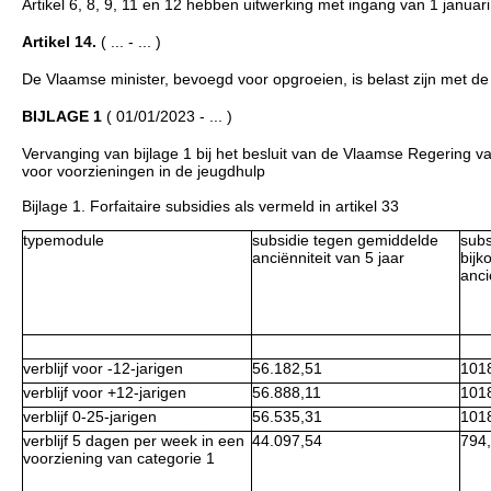
Artikel 6, 8, 9, 11 en 12 hebben uitwerking met ingang van 1 januar
Artikel 14.
( ... - ... )
De Vlaamse minister, bevoegd voor opgroeien, is belast zijn met de 
BIJLAGE 1
( 01/01/2023 - ... )
Vervanging van bijlage 1 bij het besluit van de Vlaamse Regering 
voor voorzieningen in de jeugdhulp
Bijlage 1. Forfaitaire subsidies als vermeld in artikel 33
typemodule
subsidie tegen gemiddelde
subs
anciënniteit van 5 jaar
bijk
anci
verblijf voor -12-jarigen
56.182,51
101
verblijf voor +12-jarigen
56.888,11
101
verblijf 0-25-jarigen
56.535,31
101
verblijf 5 dagen per week in een
44.097,54
794
voorziening van categorie 1