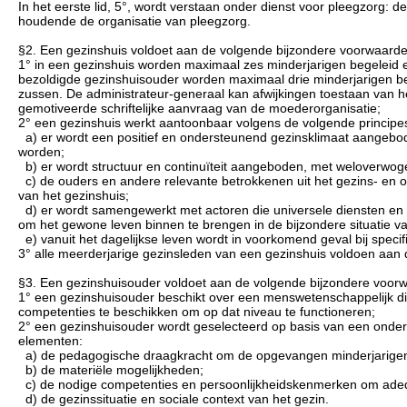
In het eerste lid, 5°, wordt verstaan onder dienst voor pleegzorg: d
houdende de organisatie van pleegzorg.
§2. Een gezinshuis voldoet aan de volgende bijzondere voorwaarde
1° in een gezinshuis worden maximaal zes minderjarigen begeleid 
bezoldigde gezinshuisouder worden maximaal drie minderjarigen b
zussen. De administrateur-generaal kan afwijkingen toestaan van h
gemotiveerde schriftelijke aanvraag van de moederorganisatie;
2° een gezinshuis werkt aantoonbaar volgens de volgende principe
a) er wordt een positief en ondersteunend gezinsklimaat aangebo
worden;
b) er wordt structuur en continuïteit aangeboden, met weloverwoge
c) de ouders en andere relevante betrokkenen uit het gezins- en o
van het gezinshuis;
d) er wordt samengewerkt met actoren die universele diensten en act
om het gewone leven binnen te brengen in de bijzondere situatie va
e) vanuit het dagelijkse leven wordt in voorkomend geval bij spec
3° alle meerderjarige gezinsleden van een gezinshuis voldoen aan de
§3. Een gezinshuisouder voldoet aan de volgende bijzondere voor
1° een gezinshuisouder beschikt over een menswetenschappelijk di
competenties te beschikken om op dat niveau te functioneren;
2° een gezinshuisouder wordt geselecteerd op basis van een onde
elementen:
a) de pedagogische draagkracht om de opgevangen minderjarigen e
b) de materiële mogelijkheden;
c) de nodige competenties en persoonlijkheidskenmerken om adeq
d) de gezinssituatie en sociale context van het gezin.