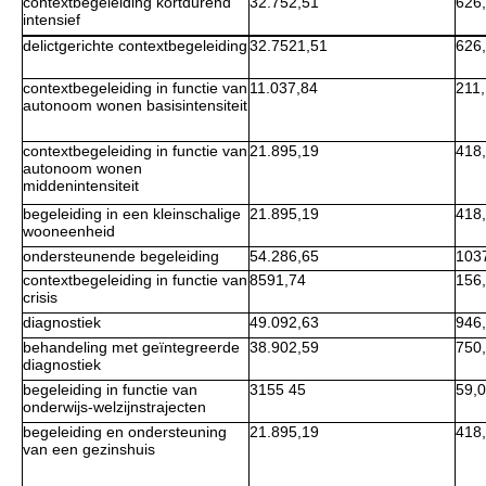
contextbegeleiding kortdurend
32.752,51
626
intensief
delictgerichte contextbegeleiding
32.7521,51
626
contextbegeleiding in functie van
11.037,84
211
autonoom wonen basisintensiteit
contextbegeleiding in functie van
21.895,19
418
autonoom wonen
middenintensiteit
begeleiding in een kleinschalige
21.895,19
418
wooneenheid
ondersteunende begeleiding
54.286,65
103
contextbegeleiding in functie van
8591,74
156
crisis
diagnostiek
49.092,63
946
behandeling met geïntegreerde
38.902,59
750
diagnostiek
begeleiding in functie van
3155 45
59,
onderwijs-welzijnstrajecten
begeleiding en ondersteuning
21.895,19
418
van een gezinshuis