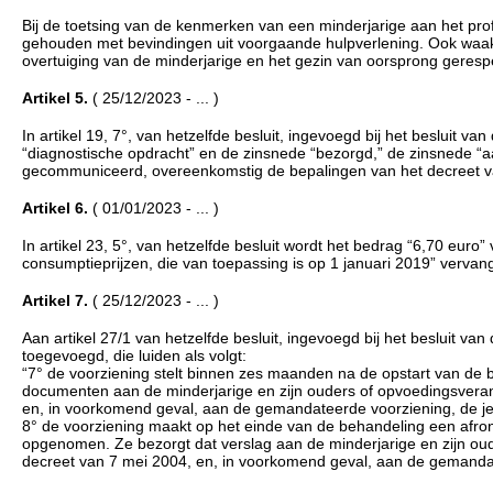
Bij de toetsing van de kenmerken van een minderjarige aan het pro
gehouden met bevindingen uit voorgaande hulpverlening. Ook waakt 
overtuiging van de minderjarige en het gezin van oorsprong geresp
Artikel 5.
( 25/12/2023 - ... )
In artikel 19, 7°, van hetzelfde besluit, ingevoegd bij het beslui
“diagnostische opdracht” en de zinsnede “bezorgd,” de zinsnede “a
gecommuniceerd, overeenkomstig de bepalingen van het decreet v
Artikel 6.
( 01/01/2023 - ... )
In artikel 23, 5°, van hetzelfde besluit wordt het bedrag “6,70 eur
consumptieprijzen, die van toepassing is op 1 januari 2019” vervang
Artikel 7.
( 25/12/2023 - ... )
Aan artikel 27/1 van hetzelfde besluit, ingevoegd bij het besluit 
toegevoegd, die luiden als volgt:
“7° de voorziening stelt binnen zes maanden na de opstart van de
documenten aan de minderjarige en zijn ouders of opvoedingsveran
en, in voorkomend geval, aan de gemandateerde voorziening, de jeu
8° de voorziening maakt op het einde van de behandeling een afrond
opgenomen. Ze bezorgt dat verslag aan de minderjarige en zijn ou
decreet van 7 mei 2004, en, in voorkomend geval, aan de gemandate