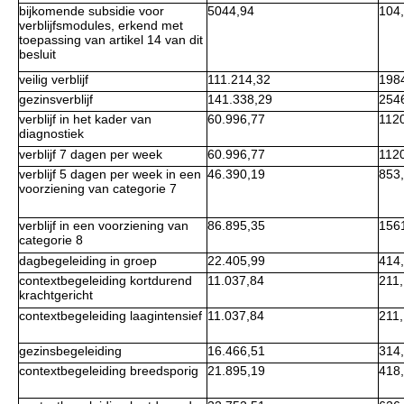
bijkomende subsidie voor
5044,94
104
verblijfsmodules, erkend met
toepassing van artikel 14 van dit
besluit
veilig verblijf
111.214,32
198
gezinsverblijf
141.338,29
254
verblijf in het kader van
60.996,77
112
diagnostiek
verblijf 7 dagen per week
60.996,77
112
verblijf 5 dagen per week in een
46.390,19
853
voorziening van categorie 7
verblijf in een voorziening van
86.895,35
156
categorie 8
dagbegeleiding in groep
22.405,99
414
contextbegeleiding kortdurend
11.037,84
211
krachtgericht
contextbegeleiding laagintensief
11.037,84
211
gezinsbegeleiding
16.466,51
314
contextbegeleiding breedsporig
21.895,19
418