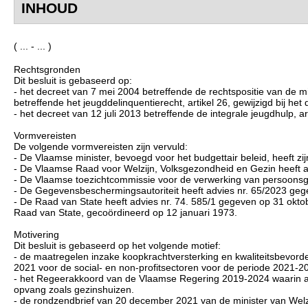
INHOUD
( ... - ... )
Rechtsgronden
Dit besluit is gebaseerd op:
- het decreet van 7 mei 2004 betreffende de rechtspositie van de m
betreffende het jeugddelinquentierecht, artikel 26, gewijzigd bij het
- het decreet van 12 juli 2013 betreffende de integrale jeugdhulp, a
Vormvereisten
De volgende vormvereisten zijn vervuld:
- De Vlaamse minister, bevoegd voor het budgettair beleid, heeft z
- De Vlaamse Raad voor Welzijn, Volksgezondheid en Gezin heeft a
- De Vlaamse toezichtcommissie voor de verwerking van persoonsg
- De Gegevensbeschermingsautoriteit heeft advies nr. 65/2023 ge
- De Raad van State heeft advies nr. 74. 585/1 gegeven op 31 oktobe
Raad van State, gecoördineerd op 12 januari 1973.
Motivering
Dit besluit is gebaseerd op het volgende motief:
- de maatregelen inzake koopkrachtversterking en kwaliteitsbevorde
2021 voor de social- en non-profitsectoren voor de periode 2021-2
- het Regeerakkoord van de Vlaamse Regering 2019-2024 waarin aan
opvang zoals gezinshuizen.
- de rondzendbrief van 20 december 2021 van de minister van Wel