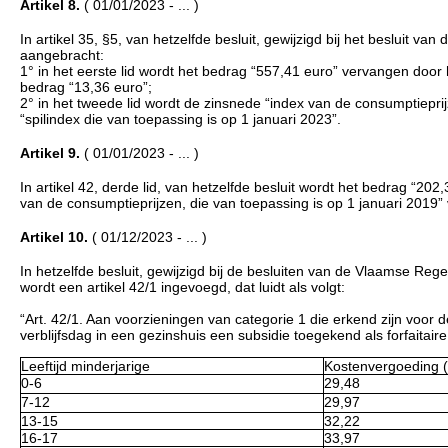
Artikel 8.
( 01/01/2023 - ... )
In artikel 35, §5, van hetzelfde besluit, gewijzigd bij het besluit 
aangebracht:
1° in het eerste lid wordt het bedrag “557,41 euro” vervangen doo
bedrag “13,36 euro”;
2° in het tweede lid wordt de zinsnede “index van de consumptiepri
“spilindex die van toepassing is op 1 januari 2023”.
Artikel 9.
( 01/01/2023 - ... )
In artikel 42, derde lid, van hetzelfde besluit wordt het bedrag “2
van de consumptieprijzen, die van toepassing is op 1 januari 2019”
Artikel 10.
( 01/12/2023 - ... )
In hetzelfde besluit, gewijzigd bij de besluiten van de Vlaamse R
wordt een artikel 42/1 ingevoegd, dat luidt als volgt:
“Art. 42/1. Aan voorzieningen van categorie 1 die erkend zijn voor d
verblijfsdag in een gezinshuis een subsidie toegekend als forfaitai
Leeftijd minderjarige
Kostenvergoeding (
0-6
29,48
7-12
29,97
13-15
32,22
16-17
33,97