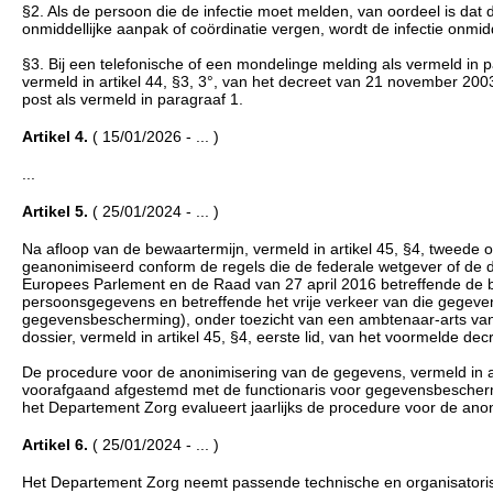
§2. Als de persoon die de infectie moet melden, van oordeel is da
onmiddellijke aanpak of coördinatie vergen, wordt de infectie onmid
§3. Bij een telefonische of een mondelinge melding als vermeld in 
vermeld in artikel 44, §3, 3°, van het decreet van 21 november 200
post als vermeld in paragraaf 1.
Artikel 4.
( 15/01/2026 - ... )
...
Artikel 5.
( 25/01/2024 - ... )
Na afloop van de bewaartermijn, vermeld in artikel 45, §4, tweede
geanonimiseerd conform de regels die de federale wetgever of de d
Europees Parlement en de Raad van 27 april 2016 betreffende de 
persoonsgegevens en betreffende het vrije verkeer van die gegeven
gegevensbescherming), onder toezicht van een ambtenaar-arts van 
dossier, vermeld in artikel 45, §4, eerste lid, van het voormelde dec
De procedure voor de anonimisering van de gegevens, vermeld in art
voorafgaand afgestemd met de functionaris voor gegevensbescher
het Departement Zorg evalueert jaarlijks de procedure voor de an
Artikel 6.
( 25/01/2024 - ... )
Het Departement Zorg neemt passende technische en organisator