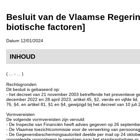
Besluit van de Vlaamse Regering
biotische factoren]
Datum 12/01/2024
INHOUD
( ... - ... )
Rechtsgronden
Dit besluit is gebaseerd op:
- het decreet van 21 november 2003 betreffende het preventieve gezo
december 2022 en 28 april 2023, artikel 45, §2, vierde en vijfde lid,
76, §4, en artikel 81, §1 en §4, gewijzigd bij het decreet van 10 juli 
Vormvereisten
De volgende vormvereisten zijn vervuld:
- De Inspectie van Financiën heeft advies gegeven op 26 septembe
- De Vlaamse toezichtcommissie voor de verwerking van persoonsg
- De Gegevensbeschermingsautoriteit deelde per mail op 24 oktober
voorgelegde voorontwerp te verwijzen naar het standaardadvies nr.