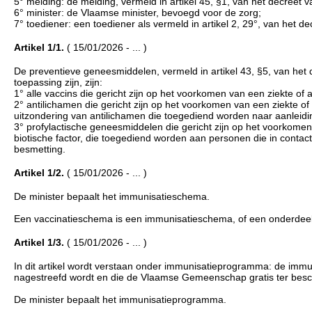
5° melding: de melding, vermeld in artikel 45, §1, van het decreet
6° minister: de Vlaamse minister, bevoegd voor de zorg;
7° toediener: een toediener als vermeld in artikel 2, 29°, van het 
Artikel 1/1.
( 15/01/2026 - ... )
De preventieve geneesmiddelen, vermeld in artikel 43, §5, van he
toepassing zijn, zijn:
1° alle vaccins die gericht zijn op het voorkomen van een ziekte of
2° antilichamen die gericht zijn op het voorkomen van een ziekte of
uitzondering van antilichamen die toegediend worden naar aanlei
3° profylactische geneesmiddelen die gericht zijn op het voorkomen
biotische factor, die toegediend worden aan personen die in conta
besmetting.
Artikel 1/2.
( 15/01/2026 - ... )
De minister bepaalt het immunisatieschema.
Een vaccinatieschema is een immunisatieschema, of een onderdeel d
Artikel 1/3.
( 15/01/2026 - ... )
In dit artikel wordt verstaan onder immunisatieprogramma: de im
nagestreefd wordt en die de Vlaamse Gemeenschap gratis ter beschi
De minister bepaalt het immunisatieprogramma.