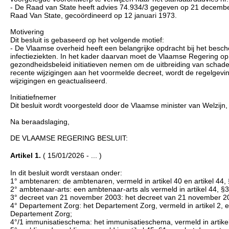
- De Raad van State heeft advies 74.934/3 gegeven op 21 december 
Raad Van State, gecoördineerd op 12 januari 1973.
Motivering
Dit besluit is gebaseerd op het volgende motief:
- De Vlaamse overheid heeft een belangrijke opdracht bij het bes
infectieziekten. In het kader daarvan moet de Vlaamse Regering o
gezondheidsbeleid initiatieven nemen om de uitbreiding van schadeli
recente wijzigingen aan het voormelde decreet, wordt de regelgevi
wijzigingen en geactualiseerd.
Initiatiefnemer
Dit besluit wordt voorgesteld door de Vlaamse minister van Welzijn
Na beraadslaging,
DE VLAAMSE REGERING BESLUIT:
Artikel 1.
( 15/01/2026 - ... )
In dit besluit wordt verstaan onder:
1° ambtenaren: de ambtenaren, vermeld in artikel 40 en artikel 44,
2° ambtenaar-arts: een ambtenaar-arts als vermeld in artikel 44, §
3° decreet van 21 november 2003: het decreet van 21 november 20
4° Departement Zorg: het Departement Zorg, vermeld in artikel 2, e
Departement Zorg;
4°/1 immunisatieschema: het immunisatieschema, vermeld in artike